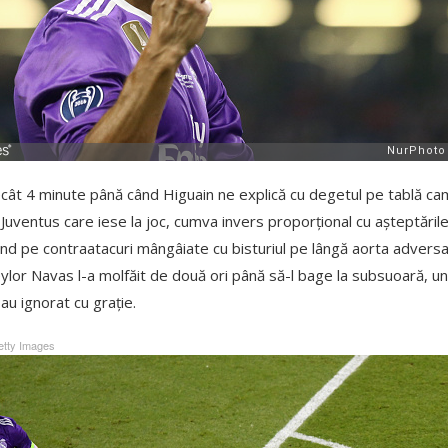
c decât 4 minute până când Higuain ne explică cu degetul pe tablă 
 Juventus care iese la joc, cumva invers proporțional cu așteptările
nd pe contraatacuri mângâiate cu bisturiul pe lângă aorta adversari
eylor Navas l-a molfăit de două ori până să-l bage la subsuoară, u
au ignorat cu grație.
tty Images