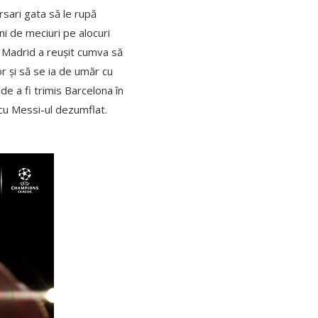
rsari gata să le rupă
ni de meciuri pe alocuri
l Madrid a reușit cumva să
 și să se ia de umăr cu
e a fi trimis Barcelona în
 cu Messi-ul dezumflat.