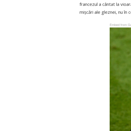
francezul a cântat la vioar
mișcări ale gleznei, nu în
Embed from Ge