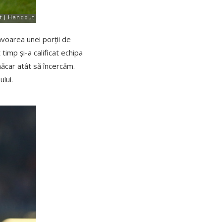
avoarea unei porții de
imp și-a calificat echipa
 măcar atât să încercăm.
lui.