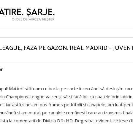
EAGUE, FAZA PE GAZON. REAL MADRID – JUVENTU
er
mpul! Mai ieri stăteam cu burta pe carte încercând să deslușim car
din Champions League va reuși să-și facă loc cu coatele prin labirint 
trei, iar astăzi ne-am pus frumos pe fotolii și canapele, am luat pen
urândă și am mutat pe canalele românești care au transmis fina
sta la comentarii de Divizia D în HD. Degeaba, evident: ce iese d