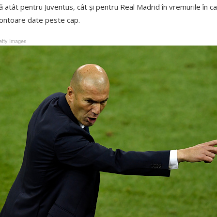
ă atât pentru Juventus, cât și pentru Real Madrid în vremurile în car
 contoare date peste cap.
tty Images