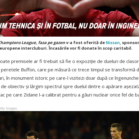
hampions League, faza pe gazon
v-a fost oferită de
Nissan
, sponsor
uropene intercluburi. Încasările vor fi donate în scop caritabil.
ate premisele ar fi trebuit să fie o expoziție de dueluri de clasor
 peretele Buffon, care pe măsură ce trece timpul se transformă d
i, în monument istoric pe care-l vizitezi doar după ce îngenunchezi
de obiectiv și lărgim spectrul spre duelul dintre o apărare așez
tac pe care Zidane l-a calibrat pentru a găuri nuclear orice fel de ba
tty Images