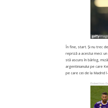
În fine, start. Și nu tre
repriză a acestui meci: un
stă ascuns în bârlog, mizâ
argentinianului pe care K
pe care cei de la Madrid l-
Embed from Ge