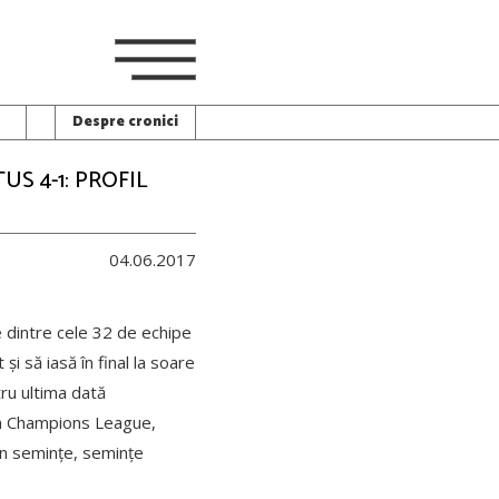
Despre cronici
S 4-1: PROFIL
04.06.2017
e dintre cele 32 de echipe
și să iasă în final la soare
tru ultima dată
la Champions League,
in semințe, semințe