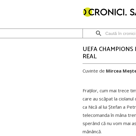
UEFA CHAMPIONS L
REAL
Cuvinte de
Mircea Meșt
Fraților, cum mai trece ti
care au scăpat la ciolanul 
ca Nică al lui Ștefan a Pe
telecomanda în mâna trem
sperând că nu vom mai asi
mănâncă.