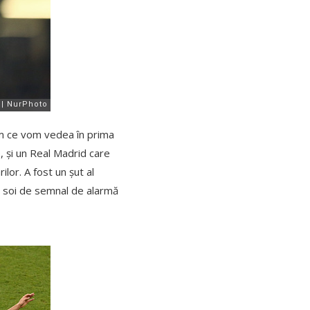
cam ce vom vedea în prima
, și un Real Madrid care
lor. A fost un șut al
n soi de semnal de alarmă