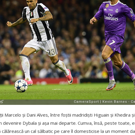
ii Marcelo și Dani Alves, între foștii madridiști Higuain și Khedira și
în devenire Dybala și așa mai departe. Cumva, însă, peste toate, 
călărească un cal sălbatic pe care îl domesticise la un moment dat