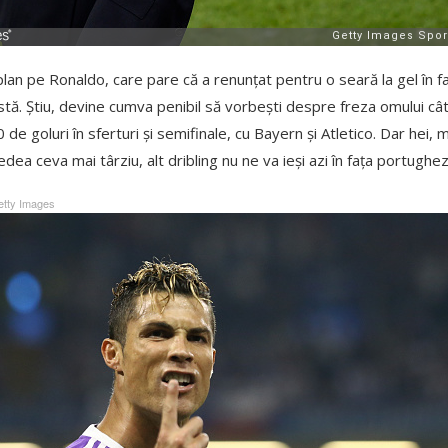
-plan pe Ronaldo, care pare că a renunțat pentru o seară la gel în f
ă. Știu, devine cumva penibil să vorbești despre freza omului cât t
de goluri în sferturi și semifinale, cu Bayern și Atletico. Dar hei,
ea ceva mai târziu, alt dribling nu ne va ieși azi în fața portughezu
tty Images