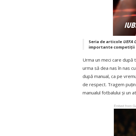
Seria de articole
UEFA C
importante competiții e
Urma un meci care după to
urma să dea nas în nas cu
după manual, ca pe vremur
de respect. Tragem puțin 
manualul fotbalului și un a
Embed from Ge