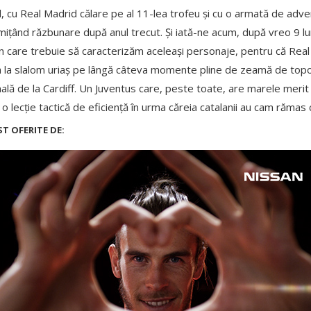
, cu Real Madrid călare pe al 11-lea trofeu și cu o armată de adve
omițând răzbunare după anul trecut. Și iată-ne acum, după vreo 9 lu
i în care trebuie să caracterizăm aceleași personaje, pentru că Rea
 la slalom uriaș pe lângă câteva momente pline de zeamă de topor
lă de la Cardiff. Un Juventus care, peste toate, are marele merit d
 o lecție tactică de eficiență în urma căreia catalanii au cam rămas
ST OFERITE DE: