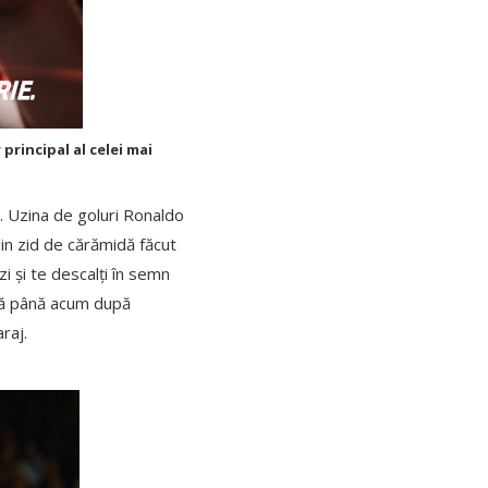
 principal al celei mai
. Uzina de goluri Ronaldo
in zid de cărămidă făcut
 și te descalți în semn
ată până acum după
raj.