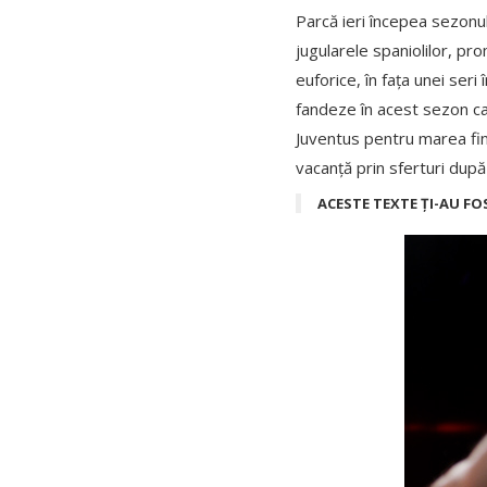
Parcă ieri începea sezonul
jugularele spaniolilor, pr
euforice, în fața unei ser
fandeze în acest sezon ca
Juventus pentru marea fina
vacanță prin sferturi după
ACESTE TEXTE ȚI-AU FO