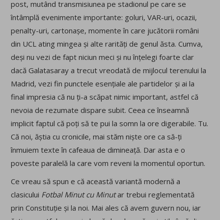
post, mutând transmisiunea pe stadionul pe care se
întâmplă evenimente importante: goluri, VAR-uri, ocazii,
penalty-uri, cartonașe, momente în care jucătorii români
din UCL ating mingea și alte rarități de genul ăsta. Cumva,
deși nu vezi de fapt niciun meci și nu înțelegi foarte clar
dacă Galatasaray a trecut vreodată de mijlocul terenului la
Madrid, vezi fin punctele esențiale ale partidelor și ai la
final impresia că nu ți-a scăpat nimic important, astfel că
nevoia de rezumate dispare subit. Ceea ce înseamnă
implicit faptul că poți să te pui la somn la ore digerabile. Tu.
Că noi, ăștia cu cronicile, mai stăm niște ore ca să-ți
înmuiem texte în cafeaua de dimineață. Dar asta e o
poveste paralelă la care vom reveni la momentul oportun.
Ce vreau să spun e că această variantă modernă a
clasicului
Fotbal Minut cu Minut
ar trebui reglementată
prin Constituție și la noi. Mai ales că avem guvern nou, iar