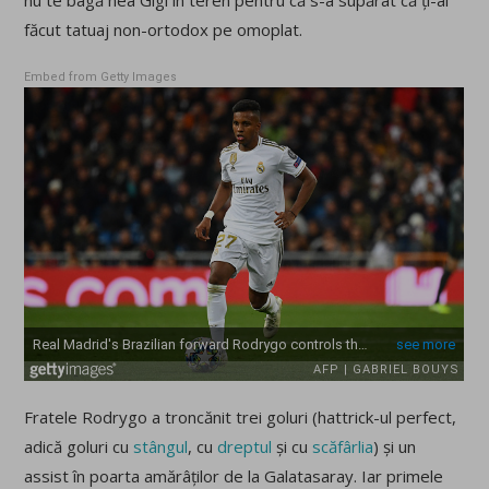
nu te bagă nea Gigi în teren pentru că s-a supărat că ți-ai
făcut tatuaj non-ortodox pe omoplat.
Embed from Getty Images
Fratele Rodrygo a troncănit trei goluri (hattrick-ul perfect,
adică goluri cu
stângul
, cu
dreptul
și cu
scăfârlia
) și un
assist în poarta amărâților de la Galatasaray. Iar primele