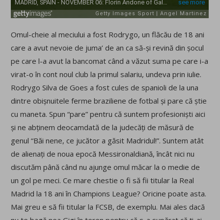
Omul-cheie al meciului a fost Rodrygo, un flăcău de 18 ani
care a avut nevoie de juma’ de an ca să-și revină din șocul
pe care l-a avut la bancomat când a văzut suma pe care i-a
virat-o în cont noul club la primul salariu, undeva prin iulie.
Rodrygo Silva de Goes a fost cules de spanioli de la una
dintre obișnuitele ferme braziliene de fotbal și pare că știe
cu maneta. Spun “pare” pentru că suntem profesioniști aici
și ne abținem deocamdată de la judecăți de măsură de
genul “Băi nene, ce jucător a găsit Madridul!”. Suntem atât
de alienați de noua epocă Messironaldiană, încât nici nu
discutăm până când nu ajunge omul măcar la o medie de
un gol pe meci. Ce mare chestie o fi să fii titular la Real
Madrid la 18 ani în Champions League? Oricine poate asta.
Mai greu e să fii titular la FCSB, de exemplu. Mai ales dacă