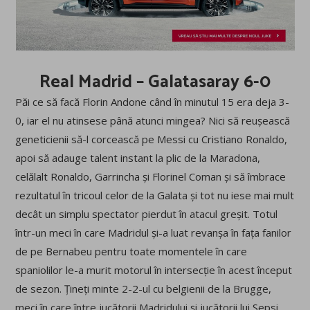
Real Madrid – Galatasaray 6-0
Păi ce să facă Florin Andone când în minutul 15 era deja 3-
0, iar el nu atinsese până atunci mingea? Nici să reușească
geneticienii să-l corcească pe Messi cu Cristiano Ronaldo,
apoi să adauge talent instant la plic de la Maradona,
celălalt Ronaldo, Garrincha și Florinel Coman și să îmbrace
rezultatul în tricoul celor de la Galata și tot nu iese mai mult
decât un simplu spectator pierdut în atacul greșit. Totul
într-un meci în care Madridul și-a luat revanșa în fața fanilor
de pe Bernabeu pentru toate momentele în care
spaniolilor le-a murit motorul în intersecție în acest început
de sezon. Țineți minte 2-2-ul cu belgienii de la Brugge,
meci în care între jucătorii Madridului și jucătorii lui Sepsi