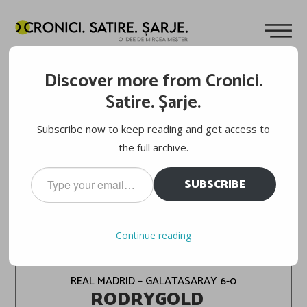
Discover more from Cronici.
Satire. Șarje.
Subscribe now to keep reading and get access to
the full archive.
Type
SUBSCRIBE
your
email…
FOTBAL: UEFA CHAMPIONS LEAGUE, FAZA
Continue reading
PE GAZON
REAL MADRID – GALATASARAY 6-0
RODRYGOLD