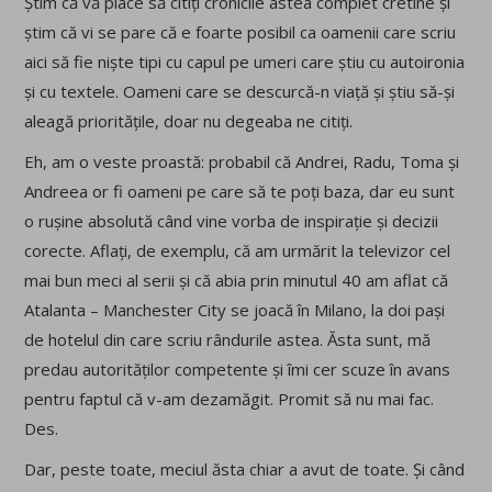
Știm că vă place să citiți cronicile astea complet cretine și
știm că vi se pare că e foarte posibil ca oamenii care scriu
aici să fie niște tipi cu capul pe umeri care știu cu autoironia
și cu textele. Oameni care se descurcă-n viață și știu să-și
aleagă prioritățile, doar nu degeaba ne citiți.
Eh, am o veste proastă: probabil că Andrei, Radu, Toma și
Andreea or fi oameni pe care să te poți baza, dar eu sunt
o rușine absolută când vine vorba de inspirație și decizii
corecte. Aflați, de exemplu, că am urmărit la televizor cel
mai bun meci al serii și că abia prin minutul 40 am aflat că
Atalanta – Manchester City se joacă în Milano, la doi pași
de hotelul din care scriu rândurile astea. Ăsta sunt, mă
predau autorităților competente și îmi cer scuze în avans
pentru faptul că v-am dezamăgit. Promit să nu mai fac.
Des.
Dar, peste toate, meciul ăsta chiar a avut de toate. Și când