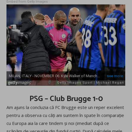
Embed from Getty Images
PSG – Club Brugge 1-0
Am ajuns la concluzia că FC Brugge este un reper excelent
pentru a observa cu câți ani suntem în spate în comparație
cu Europa aia la care tindem și noi (imediat după ce
scăpăm de veceurile din fundul curții). După calculele mele,