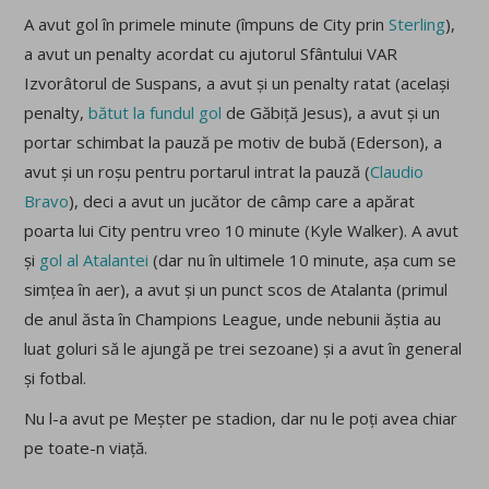
A avut gol în primele minute (împuns de City prin
Sterling
),
a avut un penalty acordat cu ajutorul Sfântului VAR
Izvorâtorul de Suspans, a avut și un penalty ratat (același
penalty,
bătut la fundul gol
de Găbiță Jesus), a avut și un
portar schimbat la pauză pe motiv de bubă (Ederson), a
avut și un roșu pentru portarul intrat la pauză (
Claudio
Bravo
), deci a avut un jucător de câmp care a apărat
poarta lui City pentru vreo 10 minute (Kyle Walker). A avut
și
gol al Atalantei
(dar nu în ultimele 10 minute, așa cum se
simțea în aer), a avut și un punct scos de Atalanta (primul
de anul ăsta în Champions League, unde nebunii ăștia au
luat goluri să le ajungă pe trei sezoane) și a avut în general
și fotbal.
Nu l-a avut pe Meșter pe stadion, dar nu le poți avea chiar
pe toate-n viață.