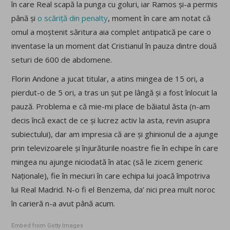
în care Real scapă la punga cu goluri, iar Ramos și-a permis
până și
o scăriță din penalty
, moment în care am notat că
omul a moștenit săritura aia complet antipatică pe care o
inventase la un moment dat Cristianul în pauza dintre două
seturi de 600 de abdomene.
Florin Andone a jucat titular, a atins mingea de 15 ori, a
pierdut-o de 5 ori, a tras un șut pe lângă și a fost înlocuit la
pauză. Problema e că mie-mi place de băiatul ăsta (n-am
decis încă exact de ce și lucrez activ la asta, revin asupra
subiectului), dar am impresia că are și ghinionul de a ajunge
prin televizoarele și înjurăturile noastre fie în echipe în care
mingea nu ajunge niciodată în atac (să le zicem generic
Naționale), fie în meciuri în care echipa lui joacă împotriva
lui Real Madrid. N-o fi el Benzema, da’ nici prea mult noroc
în carieră n-a avut până acum.
Embed from Getty Images