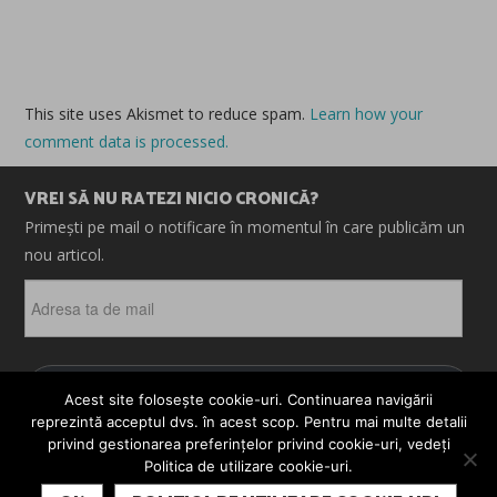
This site uses Akismet to reduce spam.
Learn how your
comment data is processed.
VREI SĂ NU RATEZI NICIO CRONICĂ?
Primești pe mail o notificare în momentul în care publicăm un
nou articol.
Adresa
ta
de
mail
ABONEAZĂ-TE
Acest site folosește cookie-uri. Continuarea navigării
reprezintă acceptul dvs. în acest scop. Pentru mai multe detalii
privind gestionarea preferințelor privind cookie-uri, vedeți
Politica de utilizare cookie-uri.
© 2026 CRONICI. SATIRE. ȘARJE. TOATE DREPTURILE
SUBSCRIBE