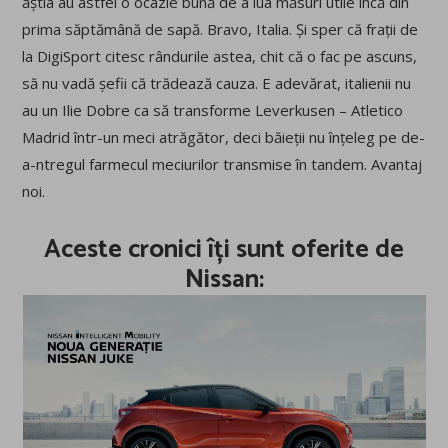
ăștia au astfel o ocazie bună de a lua măsuri utile încă din
prima săptămână de sapă. Bravo, Italia. Și sper că frații de
la DigiSport citesc rândurile astea, chit că o fac pe ascuns,
să nu vadă șefii că trădează cauza. E adevărat, italienii nu
au un Ilie Dobre ca să transforme Leverkusen – Atletico
Madrid într-un meci atrăgător, deci băieții nu înțeleg pe de-
a-ntregul farmecul meciurilor transmise în tandem. Avantaj
noi.
Aceste cronici îți sunt oferite de
Nissan
: