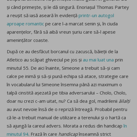
și când primește, și le dă singură. Enoriașul Thomas Partey
a reușit să iasă aseară în evidență
printr-un autogol
aproape romantic
pe care l-a marcat senin și, în ciuda
aparențelor, fără să aibă vreun șuriu care să-l apese
amenințător coaste.
După ce au desfăcut borcanul cu zacuscă, băieții de la
Atletico au scăpat ghiveciul pe jos și
au mai luat una
prin
minutul 55. De aici înainte, Simeone a trebuit să-și cam
calce pe inimă și să-și pună echipa să atace, strategie care
în vocabularul lui Simeone însemna până azi maximum o
talpă cinstită așezată pe tibia adversarului – Cholo, Cholo,
doar nu crezi c-am uitat, nu? Ca să dea gol, madrilenii
ăilalți
au avut nevoie însă de o repriză întreagă. Probabil pentru
că le-a trebuit manual de utilizare a terenului și o hartă ca
să ajungă la careul advers. Morata a redus din handicap
în
minutul 94
. Frază în care
handicap
înseamnă strict