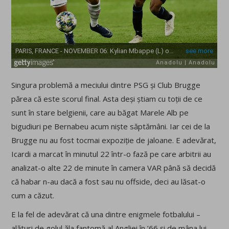
Singura problemă a meciului dintre PSG și Club Brugge
părea că este scorul final. Asta deși știam cu toții de ce
sunt în stare belgienii, care au băgat Marele Alb pe
bigudiuri pe Bernabeu acum niște săptămâni. Iar cei de la
Brugge nu au fost tocmai expoziție de jaloane. E adevărat,
Icardi a marcat în minutul 22 într-o fază pe care arbitrii au
analizat-o alte 22 de minute în camera VAR până să decidă
că habar n-au dacă a fost sau nu offside, deci au lăsat-o
cum a căzut.
E la fel de adevărat că una dintre enigmele fotbalului –
alături de golul ăla fantomă al Angliei în ’66 și de mâna lui