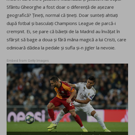
Sfântu Gheorghe a fost doar o diferență de așezare
geografică? Țineți, normal că țineți. Doar sunteți ahtiați
după fotbal și basculați Champions League de parcă-i
cremșnit. Ei, se pare că băieții de la Madrid au învățat în
sfârșit să bage a doua și fără mâna magică a lui Cristi, care
odinioară dădea la pedale și sufla și-n jigler la nevoie.
Embed from Getty Images