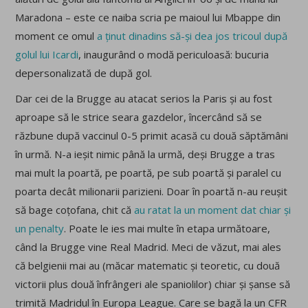
Maradona – este ce naiba scria pe maioul lui Mbappe din
moment ce omul
a ținut dinadins să-și dea jos tricoul după
golul lui Icardi
, inaugurând o modă periculoasă: bucuria
depersonalizată de după gol.
Dar cei de la Brugge au atacat serios la Paris și au fost
aproape să le strice seara gazdelor, încercând să se
răzbune după vaccinul 0-5 primit acasă cu două săptămâni
în urmă. N-a ieșit nimic până la urmă, deși Brugge a tras
mai mult la poartă, pe poartă, pe sub poartă și paralel cu
poarta decât milionarii parizieni. Doar în poartă n-au reușit
să bage coțofana, chit că
au ratat la un moment dat chiar și
un penalty
. Poate le ies mai multe în etapa următoare,
când la Brugge vine Real Madrid. Meci de văzut, mai ales
că belgienii mai au (măcar matematic și teoretic, cu două
victorii plus două înfrângeri ale spaniolilor) chiar și șanse să
trimită Madridul în Europa League. Care se bagă la un CFR