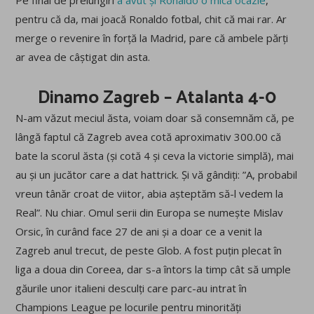
Pe final de prelungiri
a avut și Ronaldo o mică ocazie
,
pentru că da, mai joacă Ronaldo fotbal, chit că mai rar. Ar
merge o revenire în forță la Madrid, pare că ambele părți
ar avea de câștigat din asta.
Dinamo Zagreb – Atalanta 4-0
N-am văzut meciul ăsta, voiam doar să consemnăm că, pe
lângă faptul că Zagreb avea cotă aproximativ 300.00 că
bate la scorul ăsta (și cotă 4 și ceva la victorie simplă), mai
au și un jucător care a dat hattrick. Și vă gândiți: ”A, probabil
vreun tânăr croat de viitor, abia așteptăm să-l vedem la
Real”. Nu chiar. Omul serii din Europa se numește Mislav
Orsic, în curând face 27 de ani și a doar ce a venit la
Zagreb anul trecut, de peste Glob. A fost puțin plecat în
liga a doua din Coreea, dar s-a întors la timp cât să umple
găurile unor italieni desculți care parc-au intrat în
Champions League pe locurile pentru minorități