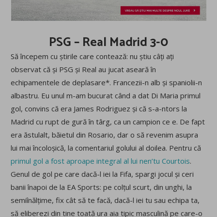
PSG – Real Madrid 3-0
Să începem cu știrile care contează: nu știu câți ați
observat că și PSG și Real au jucat aseară în
echipamentele de deplasare*. Francezii-n alb și spaniolii-n
albastru. Eu unul m-am bucurat când a dat Di Maria primul
gol, convins că era James Rodriguez și că s-a-ntors la
Madrid cu rupt de gură în târg, ca un campion ce e. De fapt
era ăstulalt, băietul din Rosario, dar o să revenim asupra
lui mai încoloșică, la comentariul golului al doilea. Pentru că
primul gol a fost aproape integral al lui nen’tu Courtois
.
Genul de gol pe care dacă-l iei la Fifa, spargi jocul și ceri
banii înapoi de la EA Sports: pe colțul scurt, din unghi, la
semiînălțime, fix cât să te facă, dacă-l iei tu sau echipa ta,
să eliberezi din tine toată ura aia tipic masculină pe care-o