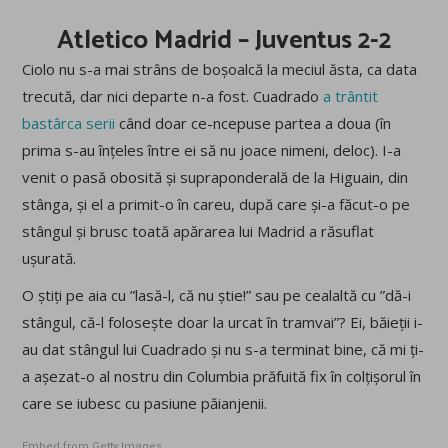
Atletico Madrid – Juventus 2-2
Ciolo nu s-a mai strâns de boșoalcă la meciul ăsta, ca data
trecută, dar nici departe n-a fost. Cuadrado
a trântit
bastârca serii
când doar ce-ncepuse partea a doua (în
prima s-au înțeles între ei să nu joace nimeni, deloc). I-a
venit o pasă obosită și supraponderală de la Higuain, din
stânga, și el a primit-o în careu, după care și-a făcut-o pe
stângul și brusc toată apărarea lui Madrid a răsuflat
ușurată.
O știți pe aia cu ”lasă-l, că nu știe!” sau pe cealaltă cu ”dă-i
stângul, că-l folosește doar la urcat în tramvai”? Ei, băieții i-
au dat stângul lui Cuadrado și nu s-a terminat bine, că mi ți-
a așezat-o al nostru din Columbia prăfuită fix în colțișorul în
care se iubesc cu pasiune păianjenii.
Embed from Getty Images