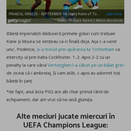
Băieții imperialiști dăduseră primele goluri cum trebuie:
Kane și Moura se simțeau ca-n finală deja. Așa c-a venit
unu’, Podence,
și-a trecut prin apărarea lui Tottenham
ca
intercity-ul prin halta Cockfoster. 1-2. Apoi 2-2 cu un
penalty la care vărul
Vertonghen l-a călcat pe-un băiat grec
de ziceai că-i ambreiaj. Și cam atât, c-apoi au adormit toți
băieții în șanț.
*de fapt, anul ăsta PSG are alb chiar primul rând de
echipament, dar am vrut să ne iasă glumița.
Alte meciuri jucate miercuri în
UEFA Champions League: