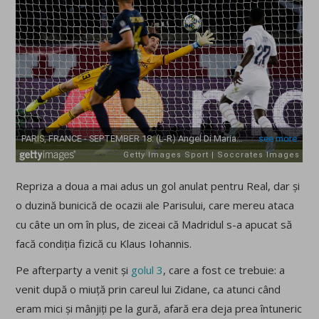
Repriza a doua a mai adus un gol anulat pentru Real, dar și
o duzină bunicică de ocazii ale Parisului, care mereu ataca
cu câte un om în plus, de ziceai că Madridul s-a apucat să
facă condiția fizică cu Klaus Iohannis.
Pe afterparty a venit și
golul 3
, care a fost ce trebuie: a
venit după o miuță prin careul lui Zidane, ca atunci când
eram mici și mânjiți pe la gură, afară era deja prea întuneric