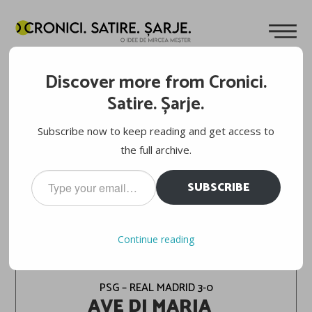
Discover more from Cronici.
Satire. Șarje.
Subscribe now to keep reading and get access to
the full archive.
Type
SUBSCRIBE
your
email…
FOTBAL: UEFA CHAMPIONS LEAGUE, FAZA
Continue reading
PE GAZON
PSG – REAL MADRID 3-0
AVE DI MARIA