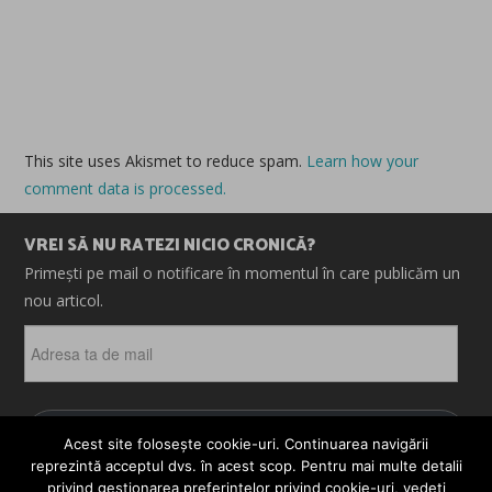
This site uses Akismet to reduce spam.
Learn how your
comment data is processed.
VREI SĂ NU RATEZI NICIO CRONICĂ?
Primești pe mail o notificare în momentul în care publicăm un
nou articol.
Adresa
ta
de
mail
ABONEAZĂ-TE
Acest site folosește cookie-uri. Continuarea navigării
reprezintă acceptul dvs. în acest scop. Pentru mai multe detalii
privind gestionarea preferințelor privind cookie-uri, vedeți