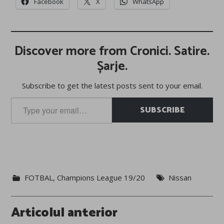
Facebook
X
WhatsApp
Discover more from Cronici. Satire.
Șarje.
Subscribe to get the latest posts sent to your email.
Type
SUBSCRIBE
your
email…
FOTBAL
,
Champions League 19/20
Nissan
Post
Articolul anterior
navigation