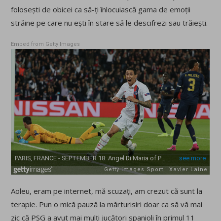
folosești de obicei ca să-ți înlocuiască gama de emoții
străine pe care nu ești în stare să le descifrezi sau trăiești.
Embed from Getty Images
Aoleu, eram pe internet, mă scuzați, am crezut că sunt la
terapie. Pun o mică pauză la mărturisiri doar ca să vă mai
zic că PSG a avut mai mulți jucători spanioli în primul 11