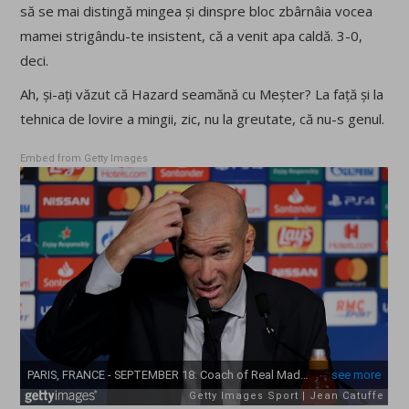
să se mai distingă mingea și dinspre bloc zbârnâia vocea
mamei strigându-te insistent, că a venit apa caldă. 3-0,
deci.
Ah, și-ați văzut că Hazard seamănă cu Meșter? La față și la
tehnica de lovire a mingii, zic, nu la greutate, că nu-s genul.
Embed from Getty Images