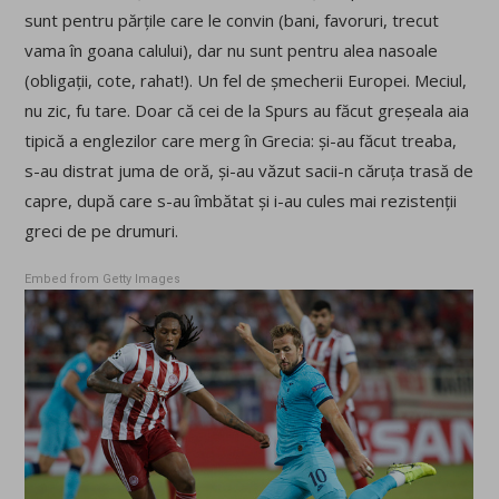
sunt pentru părțile care le convin (bani, favoruri, trecut
vama în goana calului), dar nu sunt pentru alea nasoale
(obligații, cote, rahat!). Un fel de șmecherii Europei. Meciul,
nu zic, fu tare. Doar că cei de la Spurs au făcut greșeala aia
tipică a englezilor care merg în Grecia: și-au făcut treaba,
s-au distrat juma de oră, și-au văzut sacii-n căruța trasă de
capre, după care s-au îmbătat și i-au cules mai rezistenții
greci de pe drumuri.
Embed from Getty Images