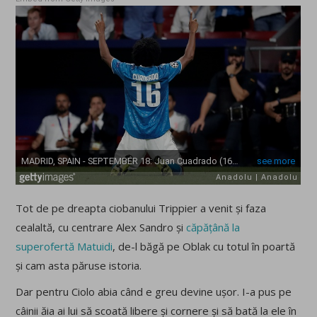
Tot de pe dreapta ciobanului Trippier a venit și faza
cealaltă, cu centrare Alex Sandro și
căpățână la
superofertă Matuidi
, de-l băgă pe Oblak cu totul în poartă
și cam asta păruse istoria.
Dar pentru Ciolo abia când e greu devine ușor. I-a pus pe
câinii ăia ai lui să scoată libere și cornere și să bată la ele în