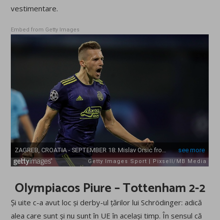
vestimentare.
Embed from Getty Images
Olympiacos Piure – Tottenham 2-2
Și uite c-a avut loc și derby-ul țărilor lui Schrödinger: adică
alea care sunt și nu sunt în UE în același timp. În sensul că