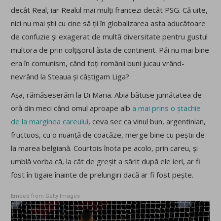
decât Real, iar Realul mai mulți francezi decât PSG. Că uite,
nici nu mai știi cu cine să ții în globalizarea asta aducătoare
de confuzie și exagerat de multă diversitate pentru gustul
multora de prin colțișorul ăsta de continent. Păi nu mai bine
era în comunism, când toți românii buni jucau vrând-
nevrând la Steaua și câștigam Liga?
Așa, rămăseserăm la Di Maria. Abia bătuse jumătatea de
oră din meci când omul aproape alb
a mai prins o ștachie
de la marginea careului
, ceva sec ca vinul bun, argentinian,
fructuos, cu o nuanță de coacăze, merge bine cu peștii de
la marea belgiană. Courtois înota pe acolo, prin careu, și
umblă vorba că, la cât de greșit a sărit după ele ieri, ar fi
fost în tigaie înainte de prelungiri dacă ar fi fost pește.
Embed from Getty Images