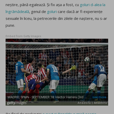
neștire, până egalează. Și fix așa a fost, cu
goluri d-alea la
îngrămădeală
, genul de
goluri
care dacă ar fi experiențe
sexuale în liceu, la petrecerile din zilele de naștere, nu s-ar
pune.
Embed from Getty Images