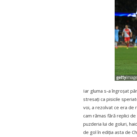
Iar gluma s-a îngroșat pân
stresați ca pisicile speria
voi, a rezolvat ce era de r
cam rămas fără replici de 
puzderia lui de goluri, h
de gol în ediția asta de C