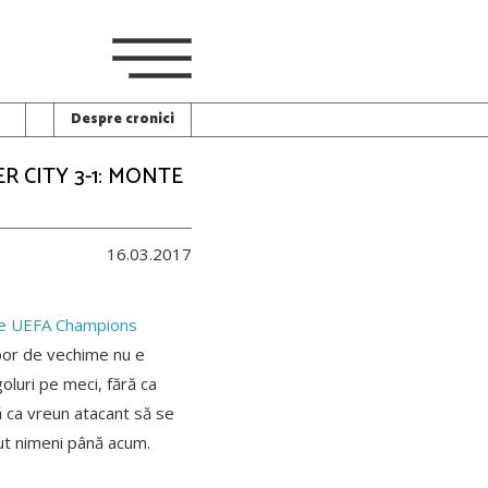
Despre cronici
 CITY 3-1: MONTE
16.03.2017
 de UEFA Champions
spor de vechime nu e
goluri pe meci, fără ca
ă ca vreun atacant să se
zut nimeni până acum.