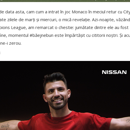
de data asta, cam cum a intrat în joc Monaco în meciul retur cu Cit
te zilele de marți și miercuri, o mică revelație. Azi-noapte, văzân
mpions League, am remarcat o chestie: jumătate dintre ele au fos
n fine, momentul #băejnebun este împărtășit cu cititorii noștri. Și 
ine-i zerou.
: