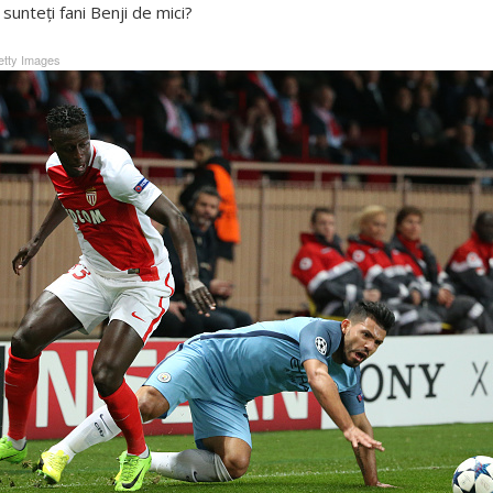
 sunteți fani Benji de mici?
tty Images