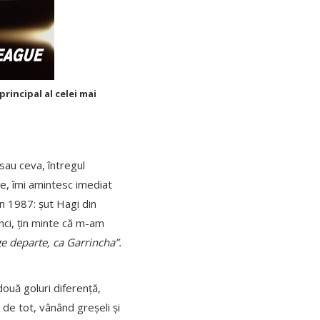
principal al celei mai
sau ceva, întregul
ie, îmi amintesc imediat
n 1987: șut Hagi din
nci, țin minte că m-am
 departe, ca Garrincha”.
două goluri diferență,
 de tot, vânând greșeli și