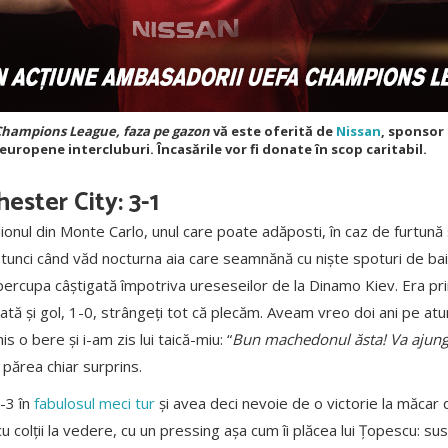
hampions League, faza pe gazon
vă este oferită de
Nissan
, sponsor 
uropene intercluburi. Încasările vor fi donate în scop caritabil.
ster City: 3-1
ionul din Monte Carlo, unul care poate adăposti, în caz de furtună 
 atunci când văd nocturna aia care seamnănă cu niște spoturi de ba
upercupa câștigată împotriva ureseseilor de la Dinamo Kiev. Era pri
iată și gol, 1-0, strângeți tot că plecăm. Aveam vreo doi ani pe atu
 o bere și i-am zis lui taică-miu: “
Bun machedonul ăsta! Va ajunge
părea chiar surprins.
5-3 în
fabulosul meci tur
și avea deci nevoie de o victorie la măcar 
 colții la vedere, cu un pressing așa cum îi plăcea lui Țopescu: sus