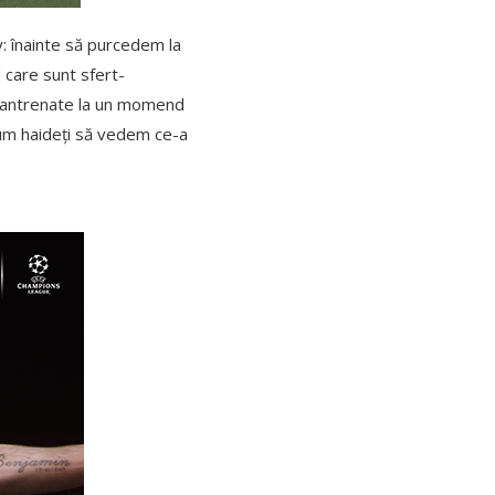
y: înainte să purcedem la
d care sunt sfert-
t antrenate la un momend
acum haideți să vedem ce-a