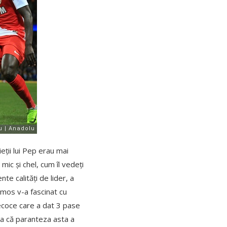
eții lui Pep erau mai
mic și chel, cum îl vedeți
te calități de lider, a
amos v-a fascinat cu
ecoce care a dat 3 pase
șa că paranteza asta a