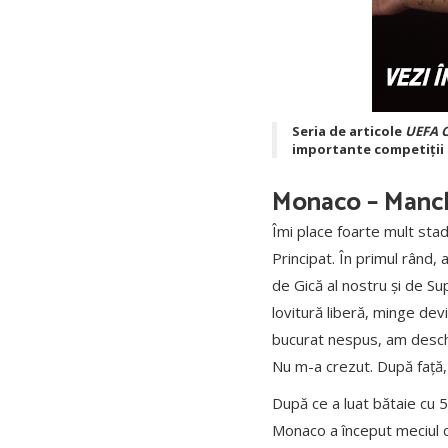
Seria de articole
UEFA C
importante competiții e
Monaco – Manche
Îmi place foarte mult stad
Principat. În primul rând,
de Gică al nostru și de S
lovitură liberă, minge dev
bucurat nespus, am deschis
Nu m-a crezut. După față, 
După ce a luat bătaie cu 
Monaco a început meciul cu