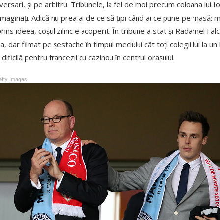
ersari, și pe arbitru. Tribunele, la fel de moi precum coloana lui Io
maginați. Adică nu prea ai de ce să țipi când ai ce pune pe masă: m
prins ideea, coșul zilnic e acoperit. În tribune a stat și Radamel Falc
 dar filmat pe șestache în timpul meciului cât toți colegii lui la un lo
dificilă pentru francezii cu cazinou în centrul orașului.
tty Images