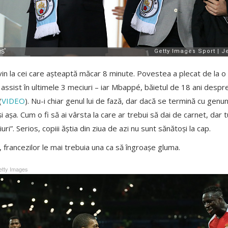
 vin la cei care așteaptă măcar 8 minute. Povestea a plecat de la o 
a assist în ultimele 3 meciuri – iar Mbappé, băietul de 18 ani despr
(
VIDEO
). Nu-i chiar genul lui de fază, dar dacă se termină cu genun
 așa. Cum o fi să ai vârsta la care ar trebui să dai de carnet, dar tu
ri”. Serios, copiii ăștia din ziua de azi nu sunt sănătoși la cap.
i, francezilor le mai trebuia una ca să îngroașe gluma.
tty Images