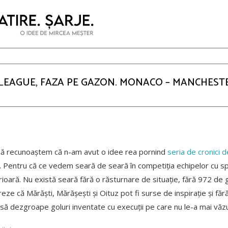
EAGUE, FAZA PE GAZON. MONACO – MANCHESTER
 să recunoaștem că n-am avut o idee rea pornind
seria de cronici
n. Pentru că ce vedem seară de seară în competiția echipelor cu 
erioară. Nu există seară fără o răsturnare de situație, fără 972 de 
e că Mărăști, Mărășești și Oituz pot fi surse de inspirație și făr
 să dezgroape goluri inventate cu execuții pe care nu le-a mai vă