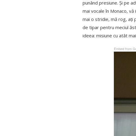
punând presiune. Și pe adv
mai vocale în Monaco, vă i
mai o stridie, mă rog, ați 
de tipar pentru meciul ăsta,
ideea: misiune cu atât mai 
Embed from Ge