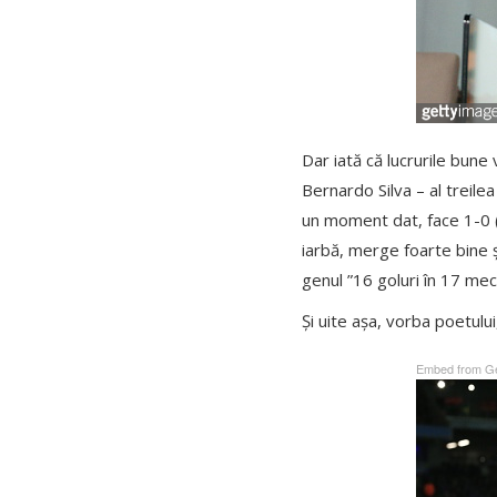
Dar iată că lucrurile bune
Bernardo Silva – al treile
un moment dat, face 1-0 
iarbă, merge foarte bine și
genul ”16 goluri în 17 meciu
Și uite așa, vorba poetulu
Embed from Ge