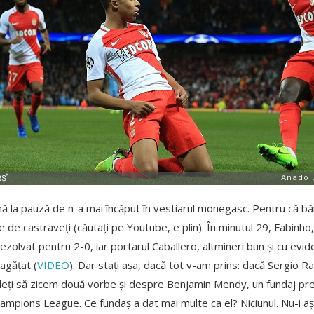
ă la pauză de n-a mai încăput în vestiarul monegasc. Pentru că băi
te de castraveți (căutați pe Youtube, e plin). În minutul 29, Fabinho, 
ezolvat pentru 2-0, iar portarul Caballero, altmineri bun și cu eviden
agățat (
VIDEO
). Dar stați așa, dacă tot v-am prins: dacă Sergio R
aideți să zicem două vorbe și despre Benjamin Mendy, un fundaj pr
hampions League. Ce fundaș a dat mai multe ca el? Niciunul. Nu-i a