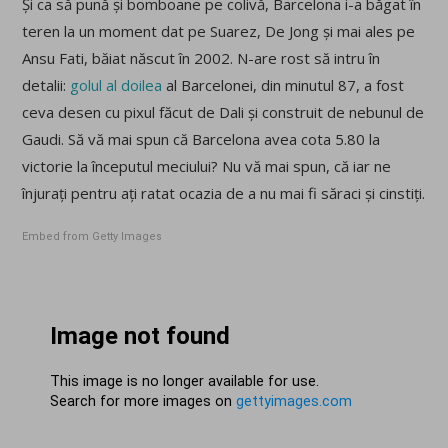
Și ca să pună și bomboane pe colivă, Barcelona i-a băgat în
teren la un moment dat pe Suarez, De Jong și mai ales pe
Ansu Fati, băiat născut în 2002. N-are rost să intru în
detalii:
golul al doilea
al Barcelonei, din minutul 87, a fost
ceva desen cu pixul făcut de Dali și construit de nebunul de
Gaudi. Să vă mai spun că Barcelona avea cota 5.80 la
victorie la începutul meciului? Nu vă mai spun, că iar ne
înjurați pentru ați ratat ocazia de a nu mai fi săraci și cinstiți.
Embed from Getty Images