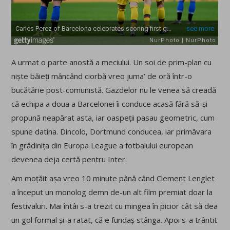
A urmat o parte anostă a meciului. Un soi de prim-plan cu
niște băieți mâncând ciorbă vreo juma’ de oră într-o
bucătărie post-comunistă. Gazdelor nu le venea să creadă
că echipa a doua a Barcelonei îi conduce acasă fără să-și
propună neapărat asta, iar oaspeții pasau geometric, cum
spune datina. Dincolo, Dortmund conducea, iar primăvara
în grădinița din Europa League a fotbalului european
devenea deja certă pentru Inter.
Am moțăit așa vreo 10 minute până când Clement Lenglet
a început un monolog demn de-un alt film premiat doar la
festivaluri. Mai întâi s-a trezit cu mingea în picior cât să dea
un gol formal și-a ratat, că e fundaș stânga. Apoi s-a trântit