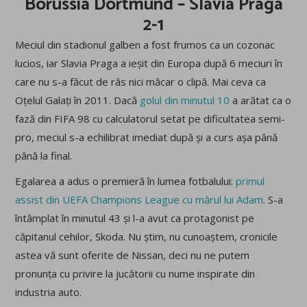
Borussia Dortmund – Slavia Praga
2-1
Meciul din stadionul galben a fost frumos ca un cozonac
lucios, iar Slavia Praga a ieșit din Europa după 6 meciuri în
care nu s-a făcut de râs nici măcar o clipă. Mai ceva ca
Oțelul Galați în 2011. Dacă
golul din minutul 10
a arătat ca o
fază din FIFA 98 cu calculatorul setat pe dificultatea semi-
pro, meciul s-a echilibrat imediat după și a curs așa până
până la final.
Egalarea a adus o premieră în lumea fotbalului:
primul
assist din UEFA Champions League cu mărul lui Adam
. S-a
întâmplat în minutul 43 și l-a avut ca protagonist pe
căpitanul cehilor, Skoda. Nu știm, nu cunoaștem, cronicile
astea vă sunt oferite de Nissan, deci nu ne putem
pronunța cu privire la jucătorii cu nume inspirate din
industria auto.