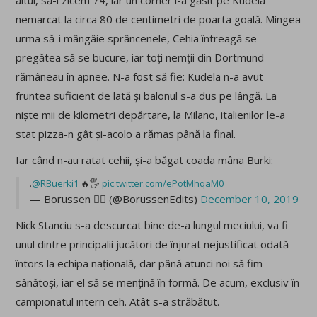
altul, să-i zicem 74, iar un corner l-a găsit pe Kudela
nemarcat la circa 80 de centimetri de poarta goală. Mingea
urma să-i mângâie sprâncenele, Cehia întreagă se
pregătea să se bucure, iar toți nemții din Dortmund
rămâneau în apnee. N-a fost să fie: Kudela n-a avut
fruntea suficient de lată și balonul s-a dus pe lângă. La
niște mii de kilometri depărtare, la Milano, italienilor le-a
stat pizza-n gât și-acolo a rămas până la final.
Iar când n-au ratat cehii, și-a băgat
coada
mâna Burki:
.
@RBuerki1
🔥🖐
pic.twitter.com/ePotMhqaM0
— Borussen ✍🏼 (@BorussenEdits)
December 10, 2019
Nick Stanciu s-a descurcat bine de-a lungul meciului, va fi
unul dintre principalii jucători de înjurat nejustificat odată
întors la echipa națională, dar până atunci noi să fim
sănătoși, iar el să se mențină în formă. De acum, exclusiv în
campionatul intern ceh. Atât s-a străbătut.