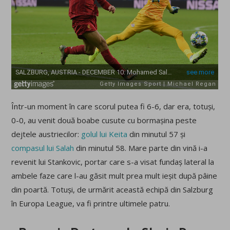
Într-un moment în care scorul putea fi 6-6, dar era, totuși,
0-0, au venit două boabe cusute cu bormașina peste
dejtele austriecilor:
golul lui Keita
din minutul 57 și
compasul lui Salah
din minutul 58. Mare parte din vină i-a
revenit lui Stankovic, portar care s-a visat fundaș lateral la
ambele faze care l-au găsit mult prea mult ieșit după pâine
din poartă. Totuși, de urmărit această echipă din Salzburg
în Europa League, va fi printre ultimele patru.