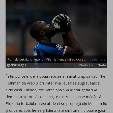
În timpul celei de-a doua reprize am avut timp să văd The
Irishman de vreo 3 ori. Inter n-a reușit să zugrăvească
nicio casă. Culmea, tot Barcelona și-a arătat gena și-a
demonstrat tot că ce se naște din Masia pase mănâncă.
Filozofia fotbalului crescut de ei se propagă din Messi-n fiu
și orice echipă, fie ea și liderul la zi din Italia, nu poate găsi