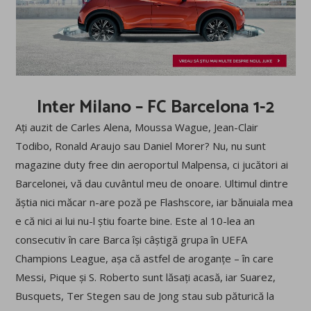
Inter Milano – FC Barcelona 1-2
Ați auzit de Carles Alena, Moussa Wague, Jean-Clair
Todibo, Ronald Araujo sau Daniel Morer? Nu, nu sunt
magazine duty free din aeroportul Malpensa, ci jucători ai
Barcelonei, vă dau cuvântul meu de onoare. Ultimul dintre
ăștia nici măcar n-are poză pe Flashscore, iar bănuiala mea
e că nici ai lui nu-l știu foarte bine. Este al 10-lea an
consecutiv în care Barca își câștigă grupa în UEFA
Champions League, așa că astfel de aroganțe – în care
Messi, Pique și S. Roberto sunt lăsați acasă, iar Suarez,
Busquets, Ter Stegen sau de Jong stau sub păturică la