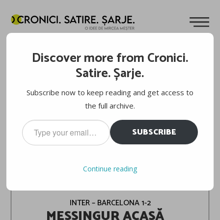
Discover more from Cronici.
Satire. Șarje.
Subscribe now to keep reading and get access to
the full archive.
Type
SUBSCRIBE
your
email…
FOTBAL. UEFA CHAMPIONS LEAGUE, FAZA
Continue reading
PE GAZON
INTER – BARCELONA 1-2
MESSINGUR ACASĂ