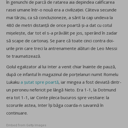
în genunchi de parcă de ratarea aia depindea calificarea
rasei umane într-o nouă era a civilizației. Câteva secunde
mai târziu, ca să concluzioneze, a sărit la cap undeva la
480 de metri distanță de orice poartă și-a dat cu cotul
mișelește, dar tot el s-a prăvălit pe jos, sperând în zadar
să scape de cartonaș. Se pare că toate cinci contra doi-
urile prin care treci la antrenamente alături de Leo Messi
te traumatizează.
Golul egalizator al lui Inter a venit chiar înainte de pauză,
după ce infantul în magazinul de porțelanuri numit Romelu
Lukaku
a șutat spre poartă
, iar mingea a fost deviată dintr-
un peroneu nefericit pe lângă Neto. Era 1-1, la Dotmund
era tot 1-1, iar Conte pleca bucuros spre vestiare: la
scorurile astea, Inter își băga coarda-n savarină în
continuare.
Embed from Getty Images