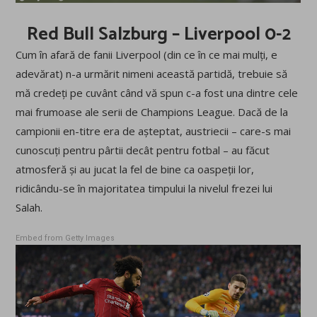
Red Bull Salzburg – Liverpool 0-2
Cum în afară de fanii Liverpool (din ce în ce mai mulți, e
adevărat) n-a urmărit nimeni această partidă, trebuie să
mă credeți pe cuvânt când vă spun c-a fost una dintre cele
mai frumoase ale serii de Champions League. Dacă de la
campionii en-titre era de așteptat, austriecii – care-s mai
cunoscuți pentru pârtii decât pentru fotbal – au făcut
atmosferă și au jucat la fel de bine ca oaspeții lor,
ridicându-se în majoritatea timpului la nivelul frezei lui
Salah.
Embed from Getty Images