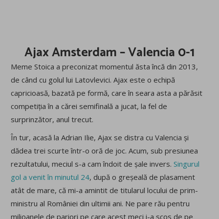
Ajax Amsterdam – Valencia 0-1
Meme Stoica a preconizat momentul ăsta încă din 2013,
de când cu golul lui Latovlevici. Ajax este o echipă
capricioasă, bazată pe formă, care în seara asta a părăsit
competiția în a cărei semifinală a jucat, la fel de
surprinzător, anul trecut.
În tur, acasă la Adrian Ilie, Ajax se distra cu Valencia și
dădea trei scurte într-o oră de joc. Acum, sub presiunea
rezultatului, meciul s-a cam îndoit de șale invers.
Singurul
gol a venit în minutul 24
, după o greșeală de plasament
atât de mare, că mi-a amintit de titularul locului de prim-
ministru al României din ultimii ani. Ne pare rău pentru
milioanele de pariori pe care acest meci i-a scos de pe