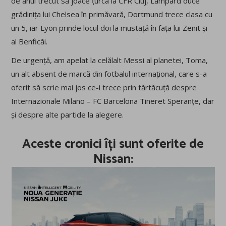
de anul trecut să joace țurca la CFR Cluj, Lampard duce
grădinița lui Chelsea în primăvară, Dortmund trece clasa cu
un 5, iar Lyon prinde locul doi la mustață în fața lui Zenit și
al Benficăi.
De urgență, am apelat la celălalt Messi al planetei, Toma,
un alt absent de marcă din fotbalul internațional, care s-a
oferit să scrie mai jos ce-i trece prin tărtăcuță despre
Internazionale Milano – FC Barcelona Tineret Speranțe, dar
și despre alte partide la alegere.
Aceste cronici îți sunt oferite de
Nissan
: