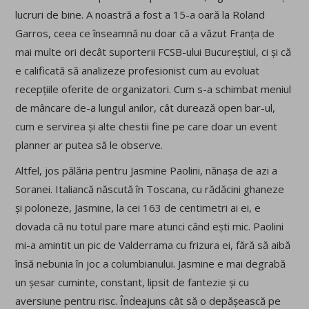
lucruri de bine. A noastră a fost a 15-a oară la Roland
Garros, ceea ce înseamnă nu doar că a văzut Franța de
mai multe ori decât suporterii FCSB-ului Bucureștiul, ci și că
e calificată să analizeze profesionist cum au evoluat
recepțiile oferite de organizatori. Cum s-a schimbat meniul
de mâncare de-a lungul anilor, cât durează open bar-ul,
cum e servirea și alte chestii fine pe care doar un event
planner ar putea să le observe.
Altfel, jos pălăria pentru Jasmine Paolini, nănașa de azi a
Soranei. Italiancă născută în Toscana, cu rădăcini ghaneze
și poloneze, Jasmine, la cei 163 de centimetri ai ei, e
dovada că nu totul pare mare atunci când ești mic. Paolini
mi-a amintit un pic de Valderrama cu frizura ei, fără să aibă
însă nebunia în joc a columbianului. Jasmine e mai degrabă
un șesar cuminte, constant, lipsit de fantezie și cu
aversiune pentru risc. Îndeajuns cât să o depășească pe