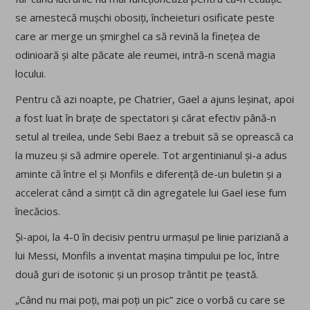
se amestecă mușchi obosiți, încheieturi osificate peste
care ar merge un șmirghel ca să revină la finețea de
odinioară și alte păcate ale reumei, intră-n scenă magia
locului.
Pentru că azi noapte, pe Chatrier, Gael a ajuns leșinat, apoi
a fost luat în brațe de spectatori și cărat efectiv până-n
setul al treilea, unde Sebi Baez a trebuit să se oprească ca
la muzeu și să admire operele. Tot argentinianul și-a adus
aminte că între el și Monfils e diferență de-un buletin și a
accelerat când a simțit că din agregatele lui Gael iese fum
înecăcios.
Și-apoi, la 4-0 în decisiv pentru urmașul pe linie pariziană a
lui Messi, Monfils a inventat mașina timpului pe loc, între
două guri de isotonic și un prosop trântit pe țeastă.
„Când nu mai poți, mai poți un pic” zice o vorbă cu care se