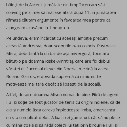
băieții de la Akcent. Jumătate din timp încercam să-i
conving pe ai mei să mă lase afară după 11, în jumătatea
rămasă căutam argumente în favoarea mea pentru că
ajungeam acasă pe la 1 noaptea.
Pe undeva, eram încărcat cu aceeași ambiție precum
această Andreeva, doar scopurile n-au coincis. Puștoaica
Mirra, debutantă la un bal de așa anvergură, tocmai a
bătut-o pe doamna Riske-Amritraj, care are fix dublul
vârstei ei. Succesul elevei din Siberia, mezină la acest
Roland-Garros, e dovada supremă că nimic nu te
motivează mai tare decât să lipsești de la școală.
Altfel, despre doamna Alison numai de bine. Fiică de agent
FBI și soție de fost jucător de tenis cu origini indiene, că de
aici și numele ăsta care-ți împleticește limba, americanca
nu s-a complicat deloc. A luat trei game-uri, cât să nu plece
cu mâna goală și să râdă colegii lui tati prin birourile FBI, și