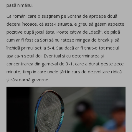
pasă nimănui.
Ca români care o susținem pe Sorana de aproape două
decenii încoace, că asta-i situația, e greu să găsim aspecte
pozitive după jocul ăsta. Poate câțiva de „dacă”, de pildă
cum ar fi fost ca Sori să nu rateze mingea de break și să
închidă primul set la 5-4. Sau dacă ar fi ținut-o tot meciul
așa ca-n setul doi. Eventual și cu determinarea și
concentrarea din game-ul de 3-1, care a durat peste zece
minute, timp în care unele țări în curs de dezvoltare ridică
și răstoarnă guverne.