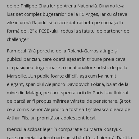
de pe Philippe Chatrier pe Arena Națională. Dinamo le-a
luat set complet bugetarilor de la FC Argeș, iar cu câteva
zile în urmă Rapidul și-a racordat racheta pe cocoașa în
formă de „2” a FCSB-ului, redus la statutul de partener de
challenger.
Farmecul fără pereche de la Roland-Garros atinge și
publicul parizian, care odată așezat în tribune preia ceva
din pasiunea dogoritoare a conaționalilor sudiști, de pe la
Marseille. „Un public foarte dificil”, așa cum l-a numit,
elegant, spaniolul Alejandro Davidovich Fokina, băiat de la
mine din Málaga, pe care spectatorii din Paris l-au fluierat
de parcă ar fi propus mărirea vârstei de pensionare. Și tot
ce a comis señor Alejandro a fost să-l școlească oleacă pe
Arthur Fils, un promițător adolescent local.
Ibericul a scăpat lejer în comparație cu Marta Kostyuk,
care a încheiat sejurul parizian și bătută, și fluierată. Dacă la