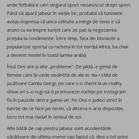
unde fotbalul e cam singurul sport recunoscut drept sport.
Până să apară Jabeur în viețile lor, probabil că tunisienii
aveau impresia că unica utilitate a mingii de tenis e să
arunci cu ea înspre turiștii care zic pas la negocierea
prețului la condimente. Între timp, fata din Monastir a
popularizat sportul cu racheta în tot nordul Africii, ba chiar
a devenit model în toată lumea arabă.
Însă Ons are și alte „probleme”. De pildă, e genul de
femeie care își vede neclintită de ale ei. Nu-i stilul de
jucătoare Camila Giorgi, pe care s-o chemi la un reality
show ori s-o rogi să-ți promoveze rochițe pe Instagram
fix în pauzele dintre game-uri. Pe Ons o judeci strict în
funcție de ce face pe teren, că altceva n-ai la dispoziție,
lucru tot mai ciudat în tenisul de azi.
Alte bătăi de cap pentru Jabeur sunt accidentările
sâcâitoare din ultima vreme sau faptul că, deși a tot prins