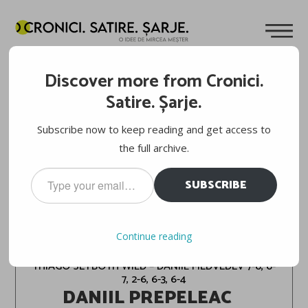
Discover more from Cronici.
Satire. Șarje.
Subscribe now to keep reading and get access to
the full archive.
Type
SUBSCRIBE
your
email…
ROLAND-GARROS 2023
Continue reading
THIAGO SEYBOTH WILD – DANIIL MEDVEDEV 7-6, 6-
7, 2-6, 6-3, 6-4
DANIIL PREPELEAC