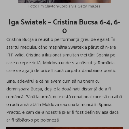
Foto: Tim Clayton/Corbis via Getty Images
Iga Swiatek – Cristina Bucsa 6-4, 6-
0
Cristina Bucșa a reușit o performanță greu de egalat. În
startul meciului, când mașinăria Swiatek a părut că n-are
ITP valid, Cristina a iluzionat simultan trei țări: Spania pe
care o reprezintă, Moldova unde s-a născut și România
care se agață de orice îi sună carpato-danubiano-pontic.
Bine, adevărul e că nu avem cum să nu ținem cu
domnișoara Bucșa, deși e la două nații distanță de a fi
româncă. Până la urmă, nu există conațional care să nu aibă
o rudă amărâtă în Moldova sau una la muncă în Spania.
Practic, e cam de-a noastră și-ar fi fost definitiv așa dacă
ar fi tăbăcit-o pe poloneză.