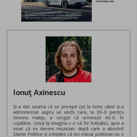
Ionuț Axinescu
Și-a dat seama că se pricepe (și) la tenis când și-a
admonestat aspru un unchi care, la 30-0 pentru
Simona Halep, a strigat că urmează 45-0. În
copilărie, Ionuț își imagina c-o să fie fotbalist, apoi a
visat că va deveni muzician, după care a absolvit
Științe Politice și a înțeles că nici măcar politician nu o