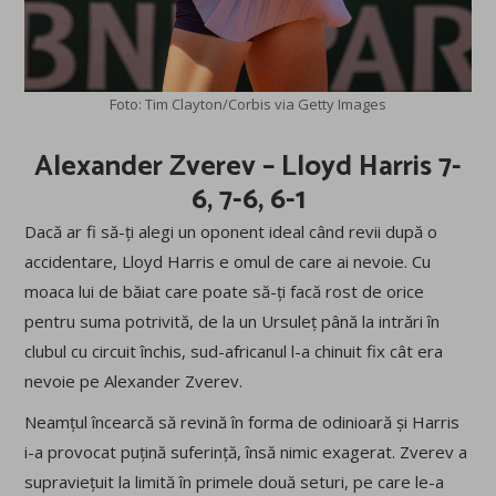
Foto: Tim Clayton/Corbis via Getty Images
Alexander Zverev – Lloyd Harris 7-
6, 7-6, 6-1
Dacă ar fi să-ți alegi un oponent ideal când revii după o
accidentare, Lloyd Harris e omul de care ai nevoie. Cu
moaca lui de băiat care poate să-ți facă rost de orice
pentru suma potrivită, de la un Ursuleț până la intrări în
clubul cu circuit închis, sud-africanul l-a chinuit fix cât era
nevoie pe Alexander Zverev.
Neamțul încearcă să revină în forma de odinioară și Harris
i-a provocat puțină suferință, însă nimic exagerat. Zverev a
supraviețuit la limită în primele două seturi, pe care le-a