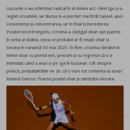
Lucrurile s-au schimbat radical în al doilea act, când Iga și-a
reglat circuitele, iar Bucșa și-a pierdut mai întâi tupeul, apoi
consistența și concentrarea, iar în final și încrederea.
Posibil record negativ, Cristina a câștigat doar opt puncte
în setul al doilea, ceea ce probabil ar fi reușit chiar și
Sorana în variantă 30 mai 2023. În fine, Cristina rămâne în
minte doar cu primul set, precum și cu regretul că s-a
intimidat când a avut-o pe Iga în buzunar. Cât despre
polacă, probabilitățile ne zic că o vom tot comenta la acest
Roland-Garros. Foarte posibil chiar și sâmbăta viitoare.