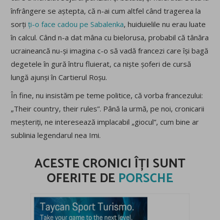
înfrângere se aștepta, că n-ai cum altfel când tragerea la
sorți
ți-o face cadou pe Sabalenka
, huiduielile nu erau luate
în calcul. Când n-a dat mâna cu bielorusa, probabil că tânăra
ucraineancă nu-și imagina c-o să vadă francezi care își bagă
degetele în gură întru fluierat, ca niște șoferi de cursă
lungă ajunși în Cartierul Roșu.
În fine, nu insistăm pe teme politice, că vorba francezului:
„Their country, their rules”. Până la urmă, pe noi, cronicarii
meșteriți, ne interesează implacabil „giocul”, cum bine ar
sublinia legendarul nea Imi.
ACESTE CRONICI ÎȚI SUNT
OFERITE DE
PORSCHE