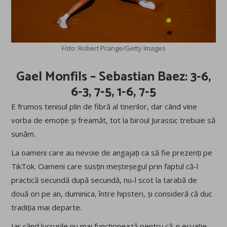
Foto: Robert Prange/Getty Images
Gael Monfils – Sebastian Baez: 3-6,
6-3, 7-5, 1-6, 7-5
E frumos tenisul plin de fibră al tinerilor, dar când vine
vorba de emoție și freamăt, tot la biroul Jurassic trebuie să
sunăm.
La oameni care au nevoie de angajați ca să fie prezenți pe
TikTok. Oameni care susțin meșteșegul prin faptul că-l
practică secundă după secundă, nu-l scot la tarabă de
două ori pe an, duminica, între hipsteri, și consideră că duc
tradiția mai departe.
Iar când lucrurile nu mai funcționează pentru că-n ecuație