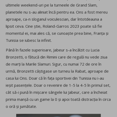
ultimele weekend-uri pe la turneele de Grand Slam,
planetele nu s-au aliniat încă pentru ea. Ons a fost mereu
aproape, ca-n sloganul voiculescian, dar întotdeauna a
lipsit ceva. Cine știe, Roland-Garros 2023 poate să fie
momentul ei, mai ales că, se cunoaște prea bine, Franța și
Tunisia se iubesc la infinit.
Până în fazele superioare, Jabeur s-a încălzit cu Lucia
Bronzetti, o fătucă din Rimini care de regulă nu vede ziua
de marți la Marile Slamuri. Sigur, cu numai 72 de ore în
urmă, Bronzetti câștigase un turneu la Rabat, aproape de
casa lui Ons. Doar că în fața sportivei din Tunisia nu i-au
ieșit pasențele. Doar o revenire de 1-5 la 4-5 în primul set,
cât să-i pună în mișcare sângele lui Jabeur, care a încheiat
prima manșă cu un game la 0 și apoi toată distracția în circa
o oră și jumătate.