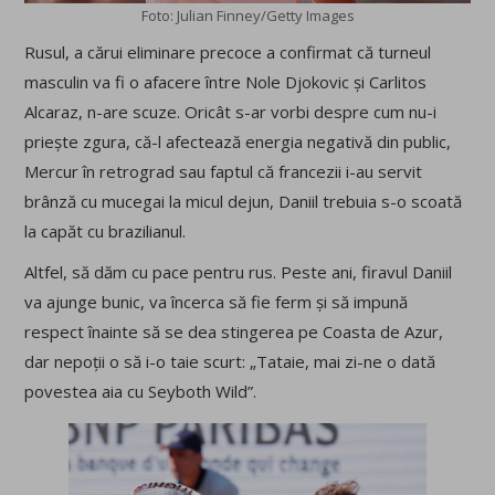
Foto: Julian Finney/Getty Images
Rusul, a cărui eliminare precoce a confirmat că turneul
masculin va fi o afacere între Nole Djokovic și Carlitos
Alcaraz, n-are scuze. Oricât s-ar vorbi despre cum nu-i
priește zgura, că-l afectează energia negativă din public,
Mercur în retrograd sau faptul că francezii i-au servit
brânză cu mucegai la micul dejun, Daniil trebuia s-o scoată
la capăt cu brazilianul.
Altfel, să dăm cu pace pentru rus. Peste ani, firavul Daniil
va ajunge bunic, va încerca să fie ferm și să impună
respect înainte să se dea stingerea pe Coasta de Azur,
dar nepoții o să i-o taie scurt: „Tataie, mai zi-ne o dată
povestea aia cu Seyboth Wild”.