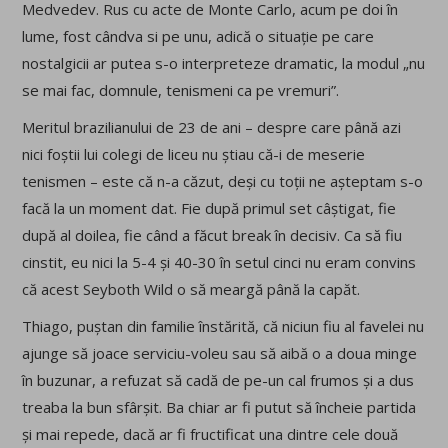
Medvedev. Rus cu acte de Monte Carlo, acum pe doi în
lume, fost cândva si pe unu, adică o situație pe care
nostalgicii ar putea s-o interpreteze dramatic, la modul „nu
se mai fac, domnule, tenismeni ca pe vremuri”.
Meritul brazilianului de 23 de ani – despre care până azi
nici foștii lui colegi de liceu nu știau că-i de meserie
tenismen – este că n-a căzut, deși cu toții ne așteptam s-o
facă la un moment dat. Fie după primul set câștigat, fie
după al doilea, fie când a făcut break în decisiv. Ca să fiu
cinstit, eu nici la 5-4 și 40-30 în setul cinci nu eram convins
că acest Seyboth Wild o să meargă până la capăt.
Thiago, puștan din familie înstărită, că niciun fiu al favelei nu
ajunge să joace serviciu-voleu sau să aibă o a doua minge
în buzunar, a refuzat să cadă de pe-un cal frumos și a dus
treaba la bun sfârșit. Ba chiar ar fi putut să încheie partida
și mai repede, dacă ar fi fructificat una dintre cele două