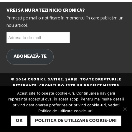
VREI SĂ NU RATEZI NICIO CRONICĂ?
Primești pe mail o notificare în momentul în care publicăm un
nou articol.
Adresa
ta
de
mail
ABONEAZĂ-TE
© 2026 CRONICI. SATIRE. ȘARJE. TOATE DREPTURILE
REZERVATE. CRONICI.RO ESTE UN PROIECT MESTER
MEDIA.
Acest site folosește cookie-uri. Continuarea navigării
reprezintă acceptul dvs. în acest scop. Pentru mai multe detalii
privind gestionarea preferințelor privind cookie-uri, vedeți
Politica de utilizare cookie-uri.
SUBSCRIBE
OK
POLITICA DE UTILIZARE COOKIE-URI