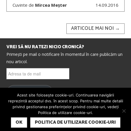
Cuvinte de
Mircea Meșter
14.09.2016
Post
ARTICOLE MAI NOI
→
navigation
VREI SĂ NU RATEZI NICIO CRONICĂ?
Primești pe mail o notificare în momentul în care publicăm un
nou articol.
Adresa
ta
de
mail
ABONEAZĂ-TE
Acest site folosește cookie-uri. Continuarea navigării
reprezintă acceptul dvs. în acest scop. Pentru mai multe detalii
privind gestionarea preferințelor privind cookie-uri, vedeți
Politica de utilizare cookie-uri.
© 2026 CRONICI. SATIRE. ȘARJE. TOATE DREPTURILE
SUBSCRIBE
REZERVATE. CRONICI.RO ESTE UN PROIECT MESTER
OK
POLITICA DE UTILIZARE COOKIE-URI
MEDIA.