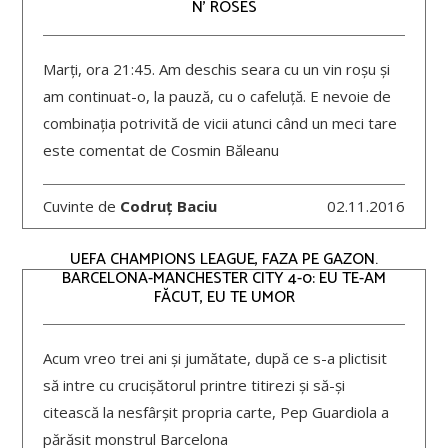
N’ ROSES
Marți, ora 21:45. Am deschis seara cu un vin roșu și
am continuat-o, la pauză, cu o cafeluță. E nevoie de
combinația potrivită de vicii atunci când un meci tare
este comentat de Cosmin Băleanu
Cuvinte de
Codruț Baciu
02.11.2016
UEFA CHAMPIONS LEAGUE, FAZA PE GAZON.
BARCELONA-MANCHESTER CITY 4-0: EU TE-AM
FĂCUT, EU TE UMOR
Acum vreo trei ani și jumătate, după ce s-a plictisit
să intre cu crucișătorul printre titirezi și să-și
citească la nesfârșit propria carte, Pep Guardiola a
părăsit monstrul Barcelona