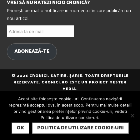
VREI SĂ NU RATEZI NICIO CRONICĂ?
Primești pe mail o notificare în momentul în care publicăm un
nou articol.
Adresa
ta
de
mail
ABONEAZĂ-TE
© 2026 CRONICI. SATIRE. ȘARJE. TOATE DREPTURILE
REZERVATE. CRONICI.RO ESTE UN PROIECT MESTER
MEDIA.
Acest site folosește cookie-uri. Continuarea navigării
reprezintă acceptul dvs. în acest scop. Pentru mai multe detalii
privind gestionarea preferințelor privind cookie-uri, vedeți
Politica de utilizare cookie-uri.
SUBSCRIBE
OK
POLITICA DE UTILIZARE COOKIE-URI