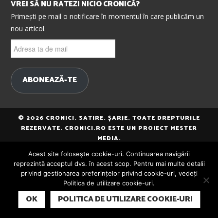
VREI SĂ NU RATEZI NICIO CRONICĂ?
Primești pe mail o notificare în momentul în care publicăm un
nou articol.
Adresa
ta
de
mail
ABONEAZĂ-TE
© 2026 CRONICI. SATIRE. ȘARJE. TOATE DREPTURILE
REZERVATE. CRONICI.RO ESTE UN PROIECT MESTER
MEDIA.
Acest site folosește cookie-uri. Continuarea navigării
reprezintă acceptul dvs. în acest scop. Pentru mai multe detalii
privind gestionarea preferințelor privind cookie-uri, vedeți
Politica de utilizare cookie-uri.
SUBSCRIBE
OK
POLITICA DE UTILIZARE COOKIE-URI