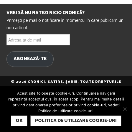
VREI SĂ NU RATEZI NICIO CRONICĂ?
Primești pe mail o notificare în momentul în care publicăm un
nou articol.
Adresa
ta
de
mail
ABONEAZĂ-TE
© 2026 CRONICI. SATIRE. ȘARJE. TOATE DREPTURILE
REZERVATE. CRONICI.RO ESTE UN PROIECT MESTER
Acest site folosește cookie-uri. Continuarea navigării
MEDIA.
reprezintă acceptul dvs. în acest scop. Pentru mai multe detalii
privind gestionarea preferințelor privind cookie-uri, vedeți
Politica de utilizare cookie-uri.
SUBSCRIBE
OK
POLITICA DE UTILIZARE COOKIE-URI