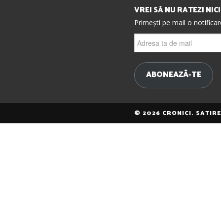
VREI SĂ NU RATEZI NIC
Primești pe mail o notifica
Adresa
ta
de
mail
ABONEAZĂ-TE
© 2026 CRONICI. SATIR