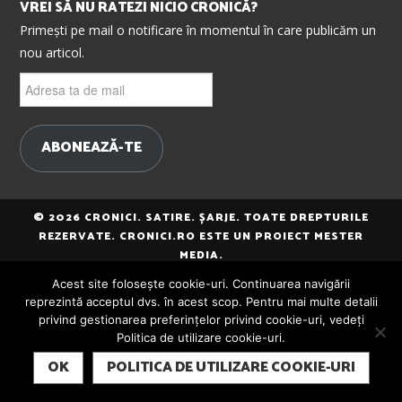
VREI SĂ NU RATEZI NICIO CRONICĂ?
Primești pe mail o notificare în momentul în care publicăm un
nou articol.
Adresa
ta
de
mail
ABONEAZĂ-TE
© 2026 CRONICI. SATIRE. ȘARJE. TOATE DREPTURILE
REZERVATE. CRONICI.RO ESTE UN PROIECT MESTER
MEDIA.
Acest site folosește cookie-uri. Continuarea navigării
reprezintă acceptul dvs. în acest scop. Pentru mai multe detalii
privind gestionarea preferințelor privind cookie-uri, vedeți
Politica de utilizare cookie-uri.
SUBSCRIBE
OK
POLITICA DE UTILIZARE COOKIE-URI