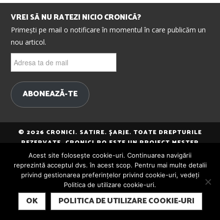
VREI SĂ NU RATEZI NICIO CRONICĂ?
Primești pe mail o notificare în momentul în care publicăm un
nou articol.
Adresa
ta
de
mail
ABONEAZĂ-TE
© 2026 CRONICI. SATIRE. ȘARJE. TOATE DREPTURILE
REZERVATE. CRONICI.RO ESTE UN PROIECT MESTER
MEDIA.
Acest site folosește cookie-uri. Continuarea navigării
reprezintă acceptul dvs. în acest scop. Pentru mai multe detalii
privind gestionarea preferințelor privind cookie-uri, vedeți
Politica de utilizare cookie-uri.
SUBSCRIBE
OK
POLITICA DE UTILIZARE COOKIE-URI