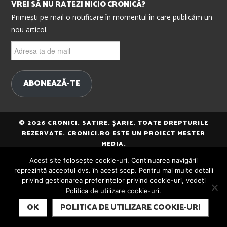
VREI SĂ NU RATEZI NICIO CRONICĂ?
Primești pe mail o notificare în momentul în care publicăm un
nou articol.
Adresa
ta
de
mail
ABONEAZĂ-TE
© 2026 CRONICI. SATIRE. ȘARJE. TOATE DREPTURILE
REZERVATE. CRONICI.RO ESTE UN PROIECT MESTER
MEDIA.
Acest site folosește cookie-uri. Continuarea navigării
reprezintă acceptul dvs. în acest scop. Pentru mai multe detalii
privind gestionarea preferințelor privind cookie-uri, vedeți
Politica de utilizare cookie-uri.
SUBSCRIBE
OK
POLITICA DE UTILIZARE COOKIE-URI