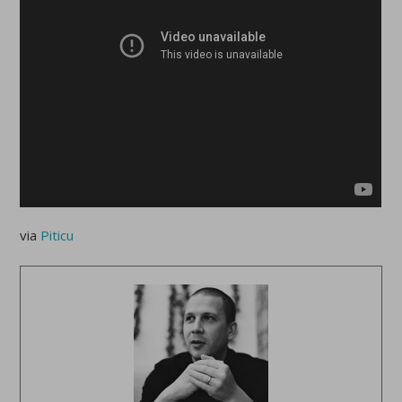
via
Piticu