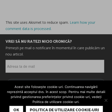
This site uses Akismet to reduce spam.
Learn how your
comment data is processed.
VREI SĂ NU RATEZI NICIO CRONICĂ?
Primești pe mail o notificare în momentul în care publicăm un
nou articol.
Adresa
ta
de
mail
ABONEAZĂ-TE
Acest site folosește cookie-uri. Continuarea navigării
reprezintă acceptul dvs. în acest scop. Pentru mai multe detalii
privind gestionarea preferințelor privind cookie-uri, vedeți
Politica de utilizare cookie-uri.
© 2026 CRONICI. SATIRE. ȘARJE. TOATE DREPTURILE
SUBSCRIBE
REZERVATE. CRONICI.RO ESTE UN PROIECT MESTER
OK
POLITICA DE UTILIZARE COOKIE-URI