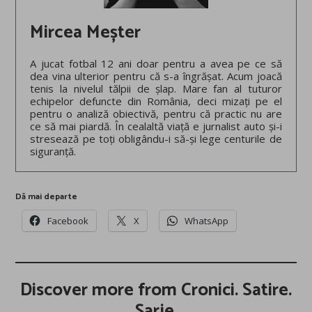
Mircea Meșter
A jucat fotbal 12 ani doar pentru a avea pe ce să
dea vina ulterior pentru că s-a îngrășat. Acum joacă
tenis la nivelul tălpii de șlap. Mare fan al tuturor
echipelor defuncte din România, deci mizați pe el
pentru o analiză obiectivă, pentru că practic nu are
ce să mai piardă. În cealaltă viață e jurnalist auto și-i
stresează pe toți obligându-i să-și lege centurile de
siguranță.
Dă mai departe
Facebook
X
WhatsApp
Discover more from Cronici. Satire.
Șarje.