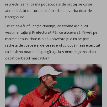
în urechi, semn că mă pot apuca și de pilotaj pe curse
aeriene. Atât de curajos mă cred, nu e vorba doar de
background.
De ce să-l fi influențat Zimonjic, ce treabă are el cu
vestimentația și Prefectura? Păi, ce altceva să-l înveți pe
marele nebun, doar n-o să-i povestești cum se ține
racheta de coapse și de ce reverul cu două mâini executat
ca în Olimp poate să spargă ușa la 5 dimineața mai abitir
decât berbecul mascaților?