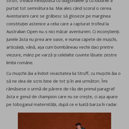
Struff, treaba minuțioasă cu diagonalele și cu loburile a
purtat tot semnătura lui. Mai ales când scorul o cerea.
Aventurierii care se grăbesc să gloseze pe marginea
constituției astenice a celui care a capturat trofeul la
Australian Open nu-s nici măcar aventurieri. Ci inconștienți.
Junele ăsta nu prea are oase, e numai capete de mușchi,
articulații, vână, așa cum bombăneau vechii daci printre
viezure, mânz pe varză și celelalte cuvinte lăsate zestre
limbii române.
Cu mușchii ăia a îndoit vivacitatea lui Struff, cu mușchii ăia o
să ne dea de scris bine de tot și în anii următori. Îmi
rămăsese o urmă de părere de rău din primul paragraf:
ăsta e genul de champion care nu se crește, ci așa apare
pe toboganul maternității, după ce e luată barza în radar.