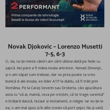
Novak Djokovic – Lorenzo Musetti
7-5, 6-3
O, da, nu țin minte când l-am zărit ultima dată pe Nole cu
șapcă. Aici pare a fi mâna noului antrenor, Nenad Zimonjic,
și n-am săpat cum trebuie, dar se prea poate ca vreo
bunică d-ale insului, ex-lider ATP la dublu, să fi trăit prin
România. Pe la Caraș Severin sau Drobeta, căci apucătura
asta cu “să ai, mamă, ceva pe creștet, că te trage curentul”
e brățară dacică, tezaur și testament, e religie. Iar eu țin la
ea, v-am mai spus și în alte cronici că port șepci. Nu și vată