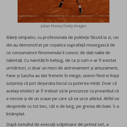
Julian Finney/Getty Images
Băieți simpatici, cu profesionala de politețe făcută la zi, cei
doi au demonstrat pe roșiatica suprafață monegască de
ce consumatorii fenomenului îi cunosc de dați naibii de
talentați. Cu naivități în belșug, de ca și cum n-ar fi existat
urmăritori, ci doar un meci de antrenament și amuzament,
Fane și Sascha au dat frenetic în minge, uneori fiind ei înșiși
surprinși că pot deșuruba becul cu puterea minții. Doar că
același intelect ar fi trebuit să le precizeze ca preambul că
e nevoie și de un scaun pe care să se urce atletul. Altfel se
desprinde cu tot bec, cât e de lung, pe gresia din baie. S-a
întâmplat.
După tumultul de execuții sclipitoare din primul set, a