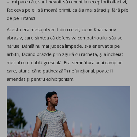
– Îmi pare rău, sunt nevoit să renunț la receptorii olfactivi,
fac ceva pe ei, să moară primii, ca ăia mai săraci și fără pile
de pe Titanic!
Acesta era mesajul venit din creier, cu un Khachanov
abraziv, care simțea că defensiva compatriotului său se
năruie. Dănilă nu mai judeca limpede, s-a enervat și pe
arbitri, făcând brazde prin zgură cu racheta, și a încheiat
meciul cu o dublă greșeală. Era semnătura unui campion
care, atunci când patinează în nefuncțional, poate fi
amendat și pentru exhibiționism.