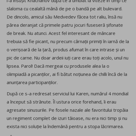
l-a însușit Khachanov după ce a umblat la viteze în timp ce
slaloma cu cealaltă mână de pe o bandă pe alt bulevard.
De dincolo, amicul său Medvedev făcea tot raliu, însă nu
părea deranjat că primele patru jocuri fuseseră șifonate
de break. Nu atunci. Acest fel interesant de mâncare
trebuia să fie picant, nu precum cârnații primiți în iarnă de la
o verișoară de la țară, produs afumat în care intrase și un
pic de carne. Nu doar ardeii iuți care erau toți acolo, unul nu
lipsea. Parol! Dacă mergeai cu produsele alea la o
olimpiadă a picanților, ai fi bătut noțiunea de chilli încă de la
anunțarea participanților.
După ce s-a redresat serviciul lui Karen, numărul 4 mondial
a început să strănute. Îl ustura orice forehand, îi erau
agresate sinusurile. Pe fosele nazale ale favoritului tropăia
un regiment complet de izuri tăioase, nu era nici timp și nu
exista nici soluție la îndemână pentru a stopa lăcrimarea.