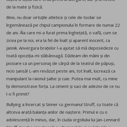
de la mate și fizică.
Bine, nu doar virtuțile atletice și cele de tocilar se
îngemănează pe chipul campionului în formare de numai 22
de ani. Ăla care mi-a furat prima înghețată, o vafă, cum se
zicea pe la noi, era la fel de înalt și aparent inocent, ca
Jannik. Anvergura brațelor l-a ajutat să mă deposedeze cu
toată opoziția-mi slăbănoagă. Dădeam din mâini și din
picioare ca un personaj de cârpă de la teatrul de păpuși,
nicio șansă! L-am revăzut peste ani, tot înalt, lucrează ca
manipulant la raionul șaibe și cuie. Putea mai mult, cu mine
își demonstrase forța. La ciment și saci de adezivi de ce nu
l-o fi primit?
Bullying a încercat și Sinner cu germanul Struff, cu toate că
altceva arată balanța anilor de naștere. Primul e cu o
adolescență în minus, dar, în ciuda orgoliului lui Jan-Lennard