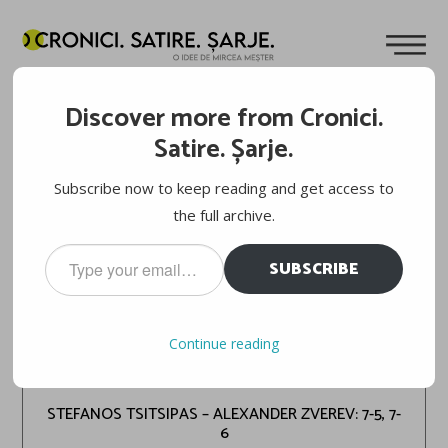
Discover more from Cronici.
Satire. Șarje.
Subscribe now to keep reading and get access to
the full archive.
Type
SUBSCRIBE
your
email…
Continue reading
MONTE CARLO 2024
STEFANOS TSITSIPAS – ALEXANDER ZVEREV: 7-5, 7-
6