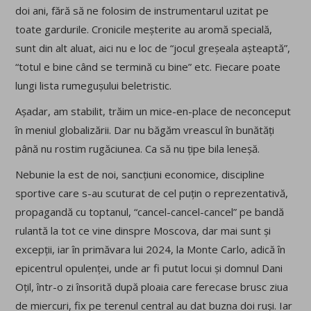
doi ani, fără să ne folosim de instrumentarul uzitat pe
toate gardurile. Cronicile meșterite au aromă specială,
sunt din alt aluat, aici nu e loc de “jocul greșeala așteaptă”,
“totul e bine când se termină cu bine” etc. Fiecare poate
lungi lista rumegușului beletristic.
Așadar, am stabilit, trăim un mice-en-place de neconceput
în meniul globalizării. Dar nu băgăm vreascul în bunătăți
până nu rostim rugăciunea. Ca să nu țipe bila leneșă.
Nebunie la est de noi, sancțiuni economice, discipline
sportive care s-au scuturat de cel puțin o reprezentativă,
propagandă cu toptanul, “cancel-cancel-cancel” pe bandă
rulantă la tot ce vine dinspre Moscova, dar mai sunt și
excepții, iar în primăvara lui 2024, la Monte Carlo, adică în
epicentrul opulenței, unde ar fi putut locui și domnul Dani
Oțil, într-o zi însorită după ploaia care ferecase brusc ziua
de miercuri, fix pe terenul central au dat buzna doi ruși. Iar