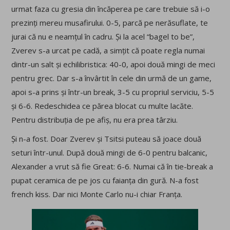
urmat faza cu gresia din încăperea pe care trebuie să i-o
prezinți mereu musafirului. 0-5, parcă pe nerăsuflate, te
jurai că nu e neamțul în cadru. Și la acel “bagel to be”,
Zverev s-a urcat pe cadă, a simțit că poate regla numai
dintr-un salt și echilibristica: 40-0, apoi două mingi de meci
pentru grec. Dar s-a învârtit în cele din urmă de un game,
apoi s-a prins și într-un break, 3-5 cu propriul serviciu, 5-5
și 6-6. Redeschidea ce părea blocat cu multe lacăte.
Pentru distribuția de pe afiș, nu era prea târziu.
Și n-a fost. Doar Zverev și Tsitsi puteau să joace două
seturi într-unul. După două mingi de 6-0 pentru balcanic,
Alexander a vrut să fie Great: 6-6. Numai că în tie-break a
pupat ceramica de pe jos cu faianța din gură. N-a fost
french kiss. Dar nici Monte Carlo nu-i chiar Franța.