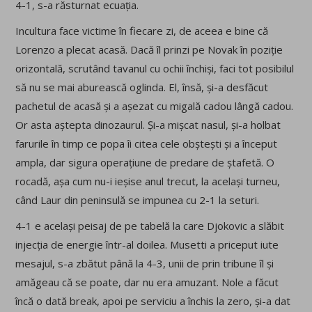
4-1, s-a răsturnat ecuația.
Incultura face victime în fiecare zi, de aceea e bine că
Lorenzo a plecat acasă. Dacă îl prinzi pe Novak în poziție
orizontală, scrutând tavanul cu ochii închiși, faci tot posibilul
să nu se mai aburească oglinda. El, însă, și-a desfăcut
pachetul de acasă și a așezat cu migală cadou lângă cadou.
Or asta aștepta dinozaurul. Și-a mișcat nasul, și-a holbat
farurile în timp ce popa îi citea cele obștești și a început
ampla, dar sigura operațiune de predare de ștafetă. O
rocadă, așa cum nu-i ieșise anul trecut, la același turneu,
când Laur din peninsulă se impunea cu 2-1 la seturi.
4-1 e același peisaj de pe tabelă la care Djokovic a slăbit
injecția de energie într-al doilea. Musetti a priceput iute
mesajul, s-a zbătut până la 4-3, unii de prin tribune îl și
amăgeau că se poate, dar nu era amuzant. Nole a făcut
încă o dată break, apoi pe serviciu a închis la zero, și-a dat