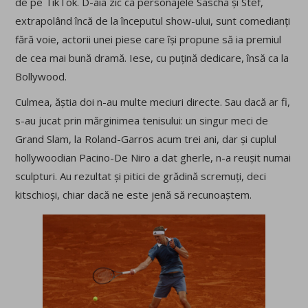
de pe TikTok. D-aia zic că personajele Sascha și Stef,
extrapolând încă de la începutul show-ului, sunt comedianți
fără voie, actorii unei piese care își propune să ia premiul
de cea mai bună dramă. Iese, cu puțină dedicare, însă ca la
Bollywood.
Culmea, ăștia doi n-au multe meciuri directe. Sau dacă ar fi,
s-au jucat prin mărginimea tenisului: un singur meci de
Grand Slam, la Roland-Garros acum trei ani, dar și cuplul
hollywoodian Pacino-De Niro a dat gherle, n-a reușit numai
sculpturi. Au rezultat și pitici de grădină scremuți, deci
kitschioși, chiar dacă ne este jenă să recunoaștem.