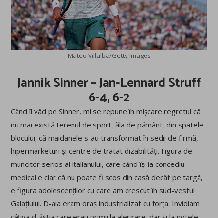
Mateo Villalba/Getty Images
Jannik Sinner – Jan-Lennard Struff
6-4, 6-2
Când îl văd pe Sinner, mi se repune în mișcare regretul că
nu mai există terenul de sport, ăla de pământ, din spatele
blocului, că maidanele s-au transformat în sedii de firmă,
hipermarketuri și centre de tratat dizabilități. Figura de
muncitor serios al italianului, care când își ia concediu
medical e clar că nu poate fi scos din casă decât pe targă,
e figura adolescenților cu care am crescut în sud-vestul
Galațiului. D-aia eram oraș industrializat cu forța. Invidiam
câțiva d-ăștia care erau primii la alergare, dar și la notele