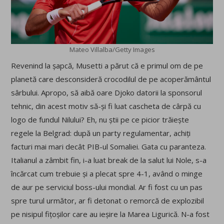
Mateo Villalba/Getty Images
Revenind la șapcă, Musetti a părut că e primul om de pe
planetă care desconsideră crocodilul de pe acoperământul
sârbului. Apropo, să aibă oare Djoko datorii la sponsorul
tehnic, din acest motiv să-și fi luat cascheta de cârpă cu
logo de fundul Nilului? Eh, nu știi pe ce picior trăiește
regele la Belgrad: după un party regulamentar, achiți
facturi mai mari decât PIB-ul Somaliei. Gata cu paranteza.
Italianul a zâmbit fin, i-a luat break de la salut lui Nole, s-a
încărcat cum trebuie și a plecat spre 4-1, având o minge
de aur pe serviciul boss-ului mondial. Ar fi fost cu un pas
spre turul următor, ar fi detonat o remorcă de explozibil
pe nisipul fițoșilor care au ieșire la Marea Ligurică. N-a fost