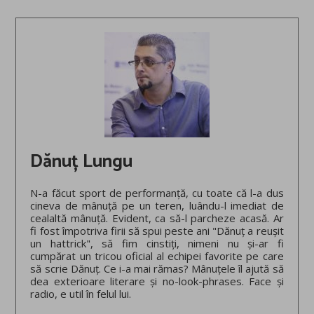
Dănuț Lungu
N-a făcut sport de performanță, cu toate că l-a dus
cineva de mânuță pe un teren, luându-l imediat de
cealaltă mânuță. Evident, ca să-l parcheze acasă. Ar
fi fost împotriva firii să spui peste ani "Dănuț a reușit
un hattrick", să fim cinstiți, nimeni nu și-ar fi
cumpărat un tricou oficial al echipei favorite pe care
să scrie Dănuț. Ce i-a mai rămas? Mânuțele îl ajută să
dea exterioare literare și no-look-phrases. Face și
radio, e util în felul lui.