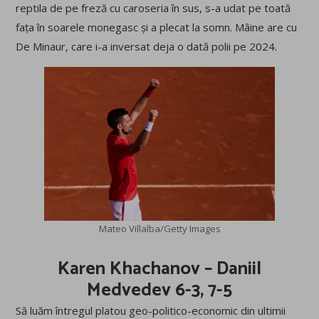
reptila de pe freză cu caroseria în sus, s-a udat pe toată
fața în soarele monegasc și a plecat la somn. Mâine are cu
De Minaur, care i-a inversat deja o dată polii pe 2024.
Mateo Villalba/Getty Images
Karen Khachanov – Daniil
Medvedev 6-3, 7-5
Să luăm întregul platou geo-politico-economic din ultimii