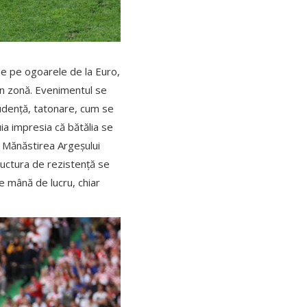
 de pe ogoarele de la Euro,
 în zonă. Evenimentul se
rudență, tatonare, cum se
uia impresia că bătălia se
at Mănăstirea Argeșului
ructura de rezistență se
e mână de lucru, chiar