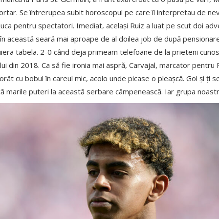
 portar. Se întrerupea subit horoscopul pe care îl interpretau de ne
uca pentru spectatori. Imediat, același Ruiz a luat pe scut doi adver
, în această seară mai aproape de al doilea job de după pensionare
și șuiera tabela. 2-0 când deja primeam telefoane de la prieteni cun
ului din 2018. Ca să fie ironia mai aspră, Carvajal, marcator pentru 
ât cu bobul în careul mic, acolo unde picase o pleașcă. Gol și ți s
că marile puteri la această serbare câmpenească. Iar grupa noastr