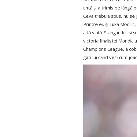
țintă și a trimis pe lângă
Ceva trebuia spus, nu se j
Printre ei, și Luka Modric
altă viață. Stâng în full 
victoria finalistei Mondial
Champions League, a cobor
gâtului când vezi cum joa