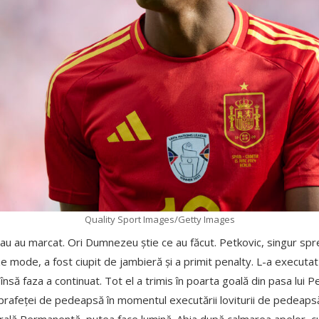
Quality Sport Images/Getty Images
 Sau au marcat. Ori Dumnezeu știe ce au făcut. Petkovic, singur spr
oze mode, a fost ciupit de jambieră și a primit penalty. L-a execut
însă faza a continuat. Tot el a trimis în poarta goală din pasa lui P
prafeței de pedeapsă în momentul executării loviturii de pedeapsă