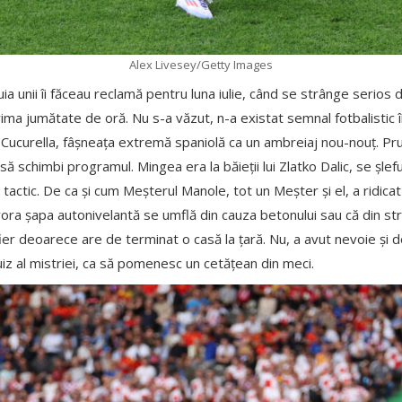
Alex Livesey/Getty Images
ruia unii îi făceau reclamă pentru luna iulie, când se strânge serios
rima jumătate de oră. Nu s-a văzut, n-a existat semnal fotbalistic
ui Cucurella, fâșneața extremă spaniolă ca un ambreiaj nou-nouț. P
să schimbi programul. Mingea era la băieții lui Zlatko Dalic, se șlef
i, tactic. De ca și cum Meșterul Manole, tot un Meșter și el, a ridic
rora șapa autonivelantă se umflă din cauza betonului sau că din st
ier deoarece are de terminat o casă la țară. Nu, a avut nevoie și d
iz al mistriei, ca să pomenesc un cetățean din meci.