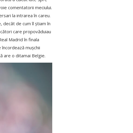
voie comentatorii meciului.
sari la intrarea în careu.
, decât de cum îl știam în
oscători care propovăduiau
Real Madrid în finala
e încordează mușchii
ă are o ditamai Belgie.