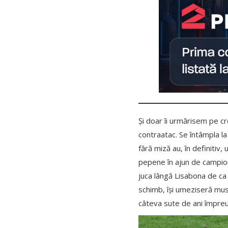
Și doar îi urmărisem pe cr
contraatac. Se întâmpla la
fără miză au, în definitiv,
pepene în ajun de campiona
juca lângă Lisabona de ca ș
schimb, își umeziseră mustă
câteva sute de ani împreu