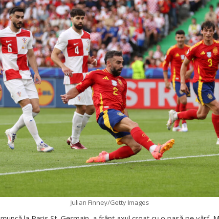
Julian Finney/Getty Images
 muncă la Paris St. Germain, a frânt axul croat cu o pasă pe vârf, M