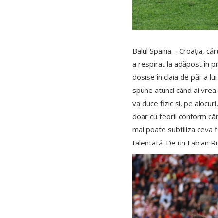
Balul Spania – Croația, că
a respirat la adăpost în p
dosise în claia de păr a l
spune atunci când ai vrea 
va duce fizic și, pe alocur
doar cu teorii conform că
mai poate subtiliza ceva f
talentată. De un Fabian Ru