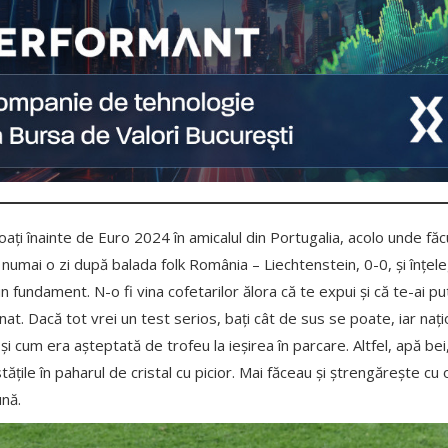
oați înainte de Euro 2024 în amicalul din Portugalia, acolo unde f
 numai o zi după balada folk România – Liechtenstein, 0-0, și înțele
 un fundament. N-o fi vina cofetarilor ălora că te expui și că te-ai p
t. Dacă tot vrei un test serios, bați cât de sus se poate, iar națion
i cum era așteptată de trofeu la ieșirea în parcare. Altfel, apă bei, 
țile în paharul de cristal cu picior. Mai făceau și ștrengărește cu o
nă.