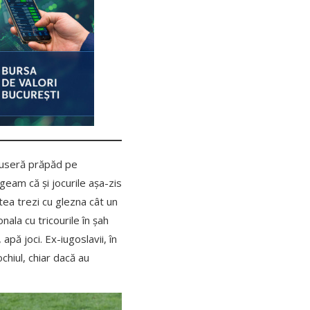
ăcuseră prăpăd pe
geam că și jocurile așa-zis
utea trezi cu glezna cât un
ala cu tricourile în șah
apă joci. Ex-iugoslavii, în
chiul, chiar dacă au