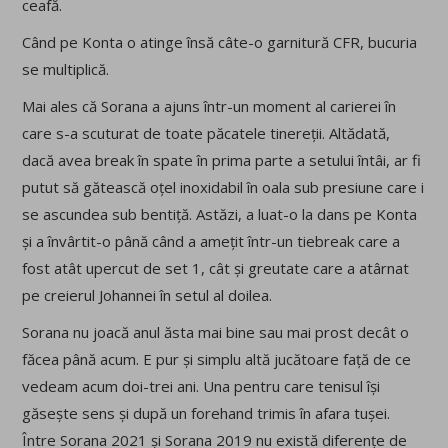
ceafă.
Când pe Konta o atinge însă câte-o garnitură CFR, bucuria
se multiplică.
Mai ales că Sorana a ajuns într-un moment al carierei în
care s-a scuturat de toate păcatele tinereții. Altădată,
dacă avea break în spate în prima parte a setului întâi, ar fi
putut să gătească oțel inoxidabil în oala sub presiune care i
se ascundea sub bentiță. Astăzi, a luat-o la dans pe Konta
și a învârtit-o până când a amețit într-un tiebreak care a
fost atât upercut de set 1, cât și greutate care a atârnat
pe creierul Johannei în setul al doilea.
Sorana nu joacă anul ăsta mai bine sau mai prost decât o
făcea până acum. E pur și simplu altă jucătoare față de ce
vedeam acum doi-trei ani. Una pentru care tenisul își
găsește sens și după un forehand trimis în afara tușei.
Între Sorana 2021 și Sorana 2019 nu există diferențe de