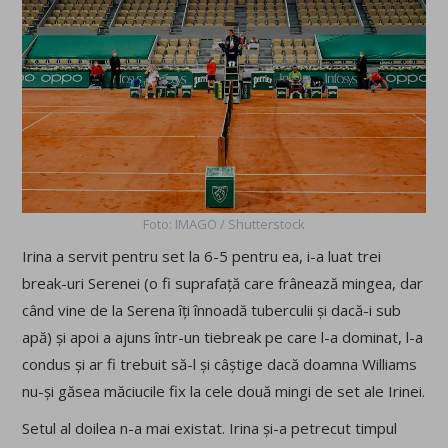
Foto: IMAGO / Shutterstock
Irina a servit pentru set la 6-5 pentru ea, i-a luat trei
break-uri Serenei (o fi suprafață care frânează mingea, dar
când vine de la Serena îți înnoadă tuberculii și dacă-i sub
apă) și apoi a ajuns într-un tiebreak pe care l-a dominat, l-a
condus și ar fi trebuit să-l și câștige dacă doamna Williams
nu-și găsea măciucile fix la cele două mingi de set ale Irinei.
Setul al doilea n-a mai existat. Irina și-a petrecut timpul