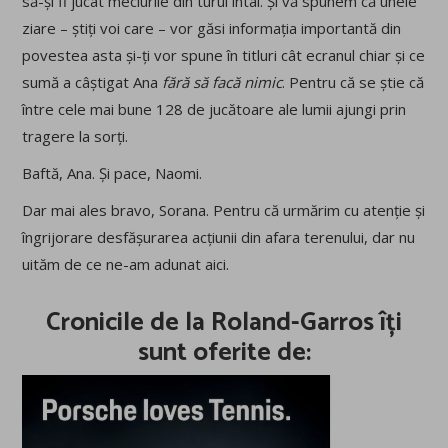
să-și fi jucat meciurile din turul întâi. Și vă spunem că unele
ziare – știți voi care – vor găsi informația importantă din
povestea asta și-ți vor spune în titluri cât ecranul chiar și ce
sumă a câștigat Ana
fără să facă nimic
. Pentru că se știe că
între cele mai bune 128 de jucătoare ale lumii ajungi prin
tragere la sorți.
Baftă, Ana. Și pace, Naomi.
Dar mai ales bravo, Sorana. Pentru că urmărim cu atenție și
îngrijorare desfășurarea acțiunii din afara terenului, dar nu
uităm de ce ne-am adunat aici.
Cronicile de la Roland-Garros îți
sunt oferite de: