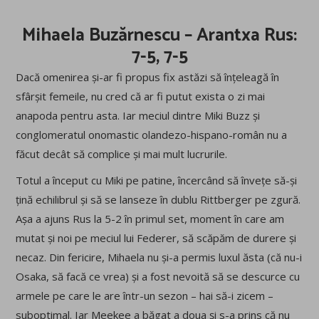
Mihaela Buzărnescu – Arantxa Rus:
7-5, 7-5
Dacă omenirea și-ar fi propus fix astăzi să înțeleagă în
sfârșit femeile, nu cred că ar fi putut exista o zi mai
anapoda pentru asta. Iar meciul dintre Miki Buzz și
conglomeratul onomastic olandezo-hispano-român nu a
făcut decât să complice și mai mult lucrurile.
Totul a început cu Miki pe patine, încercând să învețe să-și
țină echilibrul și să se lanseze în dublu Rittberger pe zgură.
Așa a ajuns Rus la 5-2 în primul set, moment în care am
mutat și noi pe meciul lui Federer, să scăpăm de durere și
necaz. Din fericire, Mihaela nu și-a permis luxul ăsta (că nu-i
Osaka, să facă ce vrea) și a fost nevoită să se descurce cu
armele pe care le are într-un sezon – hai să-i zicem –
suboptimal. Iar Meekee a băgat a doua și s-a prins că nu