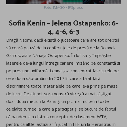
Foto: IMAGO / IP3press
Sofia Kenin – Jelena Ostapenko: 6-
4, 4-6, 6-3
Dragă Naomi, dacă există o jucătoare care are tot dreptul
să ceară pauză de la conferințele de presă de la Roland-
Garros, aia e Nănașa Ostapenko. În loc să-și împrăștie
laserele de-a lungul întregii cariere, mizând pe constanță și
pe presiune uniformă, Leana și-a concentrat fasciculele pe
cele două săptămâni din 2017 în care a tăiat fără
discriminare toate materialele pe care le-a prins pe masa
de lucru. De atunci, sora noastră vitregă a mai câștigat
doar două meciuri la Paris și un pic mai multe în toate
celelalte turnee la care a participat și se bucură de faptul
că pandemia a distrus conceptul de clasament WTA,
pentru că altfel astăzi ar fi jucat în ITF-uri la Herăstrău în