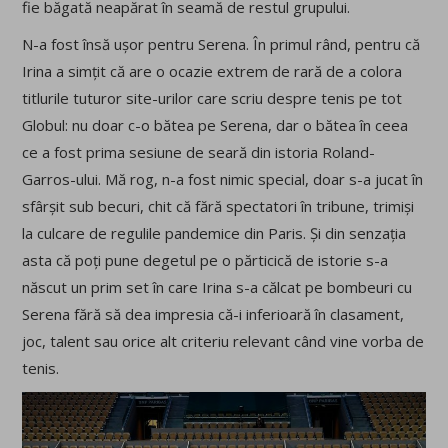
fie băgată neapărat în seamă de restul grupului.
N-a fost însă ușor pentru Serena. În primul rând, pentru că
Irina a simțit că are o ocazie extrem de rară de a colora
titlurile tuturor site-urilor care scriu despre tenis pe tot
Globul: nu doar c-o bătea pe Serena, dar o bătea în ceea
ce a fost prima sesiune de seară din istoria Roland-
Garros-ului. Mă rog, n-a fost nimic special, doar s-a jucat în
sfârșit sub becuri, chit că fără spectatori în tribune, trimiși
la culcare de regulile pandemice din Paris. Și din senzația
asta că poți pune degetul pe o părticică de istorie s-a
născut un prim set în care Irina s-a călcat pe bombeuri cu
Serena fără să dea impresia că-i inferioară în clasament,
joc, talent sau orice alt criteriu relevant când vine vorba de
tenis.