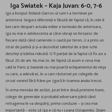
Iga Swiatek – Kaja Juvan: 6-0, 7-6
Iga a început Roland-Garros-ul cum l-a terminat pe
anteriorul. Singura diferență e făcută de faptul că, în cele 8
luni care despart actuala ediție a turneului de anterioara,
Iga nu mai e adolescenta ai cărei obraji se înroșesc de
fiecare dată când camerele o caută pe teren, ci a prins un
strat de patină și și-a dezvoltat talentul de a ține ochii
deschiși și bărbia ridicată. O fi parțial de la faptul că fix azi a
făcut 20 de ani. Nu mai zic de faptul că acum e ceva mai
cald la Paris și Swiatek nu mai poartă echipamentul de ninja
cu care, a adevărat, le-a cam răsturnat pe colegele de
circuit venind fără frâne pe zgură în toamna anului trecut.
În urma meciului de astăzi, jucat între două prietene bune,
colege de generație și probabil adversare până când
retragerea le va despărți, prima concluzie – și cea mai
importantă – este că Iga e că nu-i Leana Ostapenko. Știam