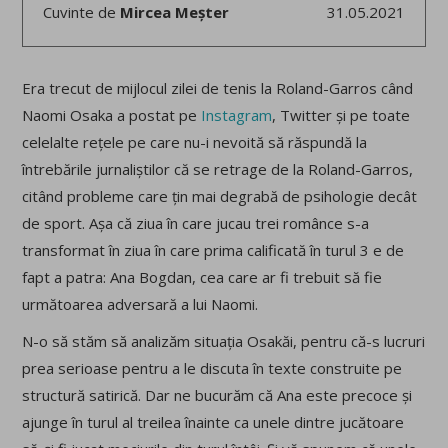
Cuvinte de
Mircea Meșter
31.05.2021
Era trecut de mijlocul zilei de tenis la Roland-Garros când
Naomi Osaka a postat pe
Instagram
, Twitter și pe toate
celelalte rețele pe care nu-i nevoită să răspundă la
întrebările jurnaliștilor că se retrage de la Roland-Garros,
citând probleme care țin mai degrabă de psihologie decât
de sport. Așa că ziua în care jucau trei românce s-a
transformat în ziua în care prima calificată în turul 3 e de
fapt a patra: Ana Bogdan, cea care ar fi trebuit să fie
următoarea adversară a lui Naomi.
N-o să stăm să analizăm situația Osakăi, pentru că-s lucruri
prea serioase pentru a le discuta în texte construite pe
structură satirică. Dar ne bucurăm că Ana este precoce și
ajunge în turul al treilea înainte ca unele dintre jucătoare