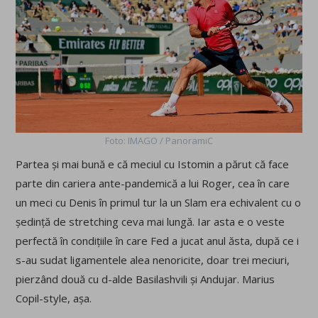
Foto: IMAGO / PanoramiC
Partea și mai bună e că meciul cu Istomin a părut că face
parte din cariera ante-pandemică a lui Roger, cea în care
un meci cu Denis în primul tur la un Slam era echivalent cu o
ședință de stretching ceva mai lungă. Iar asta e o veste
perfectă în condițiile în care Fed a jucat anul ăsta, după ce i
s-au sudat ligamentele alea nenoricite, doar trei meciuri,
pierzând două cu d-alde Basilashvili și Andujar. Marius
Copil-style, așa.