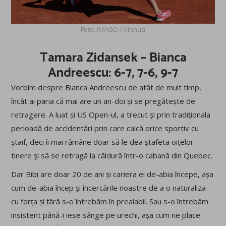
Foto: IMAGO / Xinhua
Tamara Zidansek – Bianca
Andreescu: 6-7, 7-6, 9-7
Vorbim despre Bianca Andreescu de atât de mult timp,
încât ai paria că mai are un an-doi și se pregătește de
retragere. A luat și US Open-ul, a trecut și prin tradiționala
perioadă de accidentări prin care calcă orice sportiv cu
ștaif, deci îi mai rămâne doar să le dea ștafeta oițelor
tinere și să se retragă la căldură într-o cabană din Quebec.
Dar Bibi are doar 20 de ani și cariera ei de-abia începe, așa
cum de-abia încep și încercările noastre de a o naturaliza
cu forța și fără s-o întrebăm în prealabil. Sau s-o întrebăm
insistent până-i iese sânge pe urechi, așa cum ne place