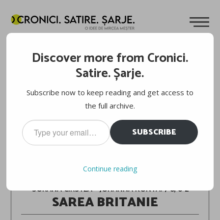
Discover more from Cronici.
Satire. Șarje.
Subscribe now to keep reading and get access to
the full archive.
Type
SUBSCRIBE
your
email…
TENIS: ROLAND-GARROS 2021, FAZA PE
Continue reading
TUȘĂ. ZIUA 2
SORANA CÎRSTEA – JOHANNA KONTA: 7-6, 6-2
SAREA BRITANIE