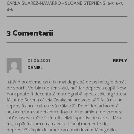
CARLA SUAREZ-NAVARRO - SLOANE STEPHENS: 6-3, 6-7,
4-6
3 Comentarii
01.06.2021
REPLY
DANIEL
“citând probleme care țin mai degrabă de psihologie decât
de sport”. Vorbim de tenis aici, nu? Iar depresia după New
York poate fi decontată mai degrabă spectacolului grotesc
făcut de Serena căreia Osaka nu are voie să îi facă nici un
reproș (cancel culture să trăiască). Pe o idee adiacentă,
autocenzura satirei aduce foarte bine aminte de vremea
lui Ceaușescu. Crezi că toți ceilalți sportivi de care ai făcut
mișto până acum nu au avut nici unul momente de
depresie? Un pic de umor care mai dezumflă orgoliile