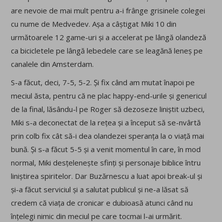
are nevoie de mai mult pentru a-i frânge grisinele colegei
cu nume de Medvedev. Așa a câștigat Miki 10 din
următoarele 12 game-uri și a accelerat pe lângă olandeză
ca bicicletele pe lângă lebedele care se leagănă leneș pe
canalele din Amsterdam.
S-a făcut, deci, 7-5, 5-2. Și fix când am mutat înapoi pe
meciul ăsta, pentru că ne plac happy-end-urile și genericul
de la final, lăsându-l pe Roger să dezoseze liniștit uzbeci,
Miki s-a deconectat de la rețea și a început să se-nvârtă
prin colb fix cât să-i dea olandezei speranța la o viață mai
bună. Și s-a făcut 5-5 și a venit momentul în care, în mod
normal, Miki desțelenește sfinți și personaje biblice întru
liniștirea spiritelor. Dar Buzărnescu a luat apoi break-ul și
și-a făcut serviciul și a salutat publicul și ne-a lăsat să
credem că viața de cronicar e dubioasă atunci când nu
înțelegi nimic din meciul pe care tocmai l-ai urmărit.