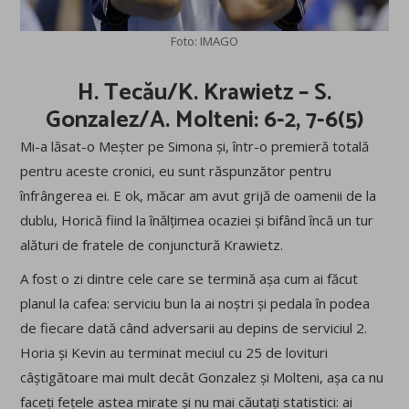
Foto: IMAGO
H. Tecău/K. Krawietz – S.
Gonzalez/A. Molteni: 6-2, 7-6(5)
Mi-a lăsat-o Meșter pe Simona și, într-o premieră totală
pentru aceste cronici, eu sunt răspunzător pentru
înfrângerea ei. E ok, măcar am avut grijă de oamenii de la
dublu, Horică fiind la înălțimea ocaziei și bifând încă un tur
alături de fratele de conjunctură Krawietz.
A fost o zi dintre cele care se termină așa cum ai făcut
planul la cafea: serviciu bun la ai noștri și pedala în podea
de fiecare dată când adversarii au depins de serviciul 2.
Horia și Kevin au terminat meciul cu 25 de lovituri
câștigătoare mai mult decât Gonzalez și Molteni, așa ca nu
faceți fețele astea mirate și nu mai căutați statistici: ai