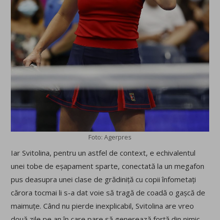
Foto: Agerpres
Iar Svitolina, pentru un astfel de context, e echivalentul
unei tobe de eșapament sparte, conectată la un megafon
pus deasupra unei clase de grădiniță cu copii înfometați
cărora tocmai li s-a dat voie să tragă de coadă o gașcă de
maimuțe. Când nu pierde inexplicabil, Svitolina are vreo
două zile pe an în care pare să generează forță din nimic.