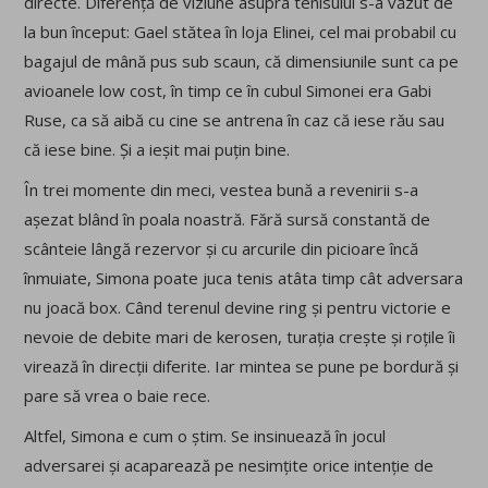
directe. Diferență de viziune asupra tenisului s-a văzut de
la bun început: Gael stătea în loja Elinei, cel mai probabil cu
bagajul de mână pus sub scaun, că dimensiunile sunt ca pe
avioanele low cost, în timp ce în cubul Simonei era Gabi
Ruse, ca să aibă cu cine se antrena în caz că iese rău sau
că iese bine. Și a ieșit mai puțin bine.
În trei momente din meci, vestea bună a revenirii s-a
așezat blând în poala noastră. Fără sursă constantă de
scânteie lângă rezervor și cu arcurile din picioare încă
înmuiate, Simona poate juca tenis atâta timp cât adversara
nu joacă box. Când terenul devine ring și pentru victorie e
nevoie de debite mari de kerosen, turația crește și roțile îi
virează în direcții diferite. Iar mintea se pune pe bordură și
pare să vrea o baie rece.
Altfel, Simona e cum o știm. Se insinuează în jocul
adversarei și acaparează pe nesimțite orice intenție de