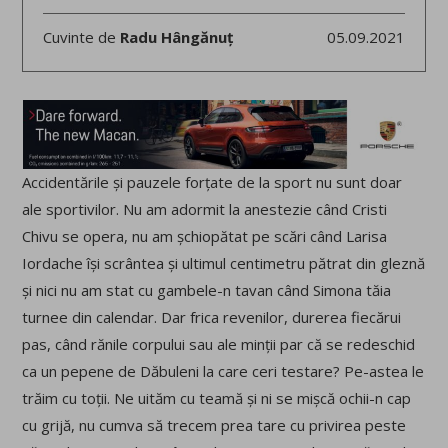
Cuvinte de
Radu Hângănuț
05.09.2021
Accidentările și pauzele forțate de la sport nu sunt doar
ale sportivilor. Nu am adormit la anestezie când Cristi
Chivu se opera, nu am șchiopătat pe scări când Larisa
Iordache își scrântea și ultimul centimetru pătrat din gleznă
și nici nu am stat cu gambele-n tavan când Simona tăia
turnee din calendar. Dar frica revenilor, durerea fiecărui
pas, când rănile corpului sau ale minții par că se redeschid
ca un pepene de Dăbuleni la care ceri testare? Pe-astea le
trăim cu toții. Ne uităm cu teamă și ni se mișcă ochii-n cap
cu grijă, nu cumva să trecem prea tare cu privirea peste