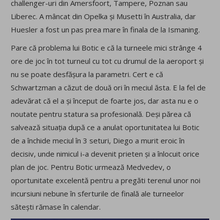
challenger-uri din Amersfoort, Tampere, Poznan sau
Liberec. A mâncat din Opelka și Musetti în Australia, dar
Huesler a fost un pas prea mare în finala de la Ismaning.
Pare că problema lui Botic e că la turneele mici strânge 4
ore de joc în tot turneul cu tot cu drumul de la aeroport și
nu se poate desfășura la parametri. Cert e că
Schwartzman a căzut de două ori în meciul ăsta. E la fel de
adevărat că el a și început de foarte jos, dar asta nu e o
noutate pentru statura sa profesională. Deși părea că
salvează situația după ce a anulat oportunitatea lui Botic
de a închide meciul în 3 seturi, Diego a murit eroic în
decisiv, unde nimicul i-a devenit prieten și a înlocuit orice
plan de joc. Pentru Botic urmează Medvedev, o
oportunitate excelentă pentru a pregăti terenul unor noi
incursiuni nebune în sferturile de finală ale turneelor
sătești rămase în calendar.