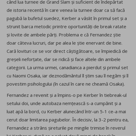
când lua turnee de Grand Slam și suficient de îndepărtat
de istoria recentă în care venea la turnee doar ca să facă
pagubă la bufetul suedez, Kerber a vâslit în primul set și a
strunit barca metodic printre oportunități de break ratate
și lovite de ambele părți. Problema e că Fernandez știe
doar câteva lucruri, dar pe alea le știe enervant de bine.
Cară lovituri ce se vor direct câștigătoare, se împiedică de
greșeli neforțate, dar se ridică și face altele din ambele
categorii. La urma urmei, canadianca a pierdut și primul set
cu Naomi Osaka, iar deznodământul îl știm sau îl negăm și îl
povestim psihologului (în cazul în care ne cheamă Osaka).
Fernandez a revenit și a împins-o pe Kerber în tiebreak-ul
setului doi, unde autobaza nemțească s-a cumpănit și a
luat apă la bord, cu Kerber alunecând într-un 5-1 ce-a mai
cerut doar limitarea pagubelor. În decisiv, la 3-2 pentru ea,
Fernandez a strâns șireturile pe mingile trimise în reverul
lui Kerber și, după ce a salvat două mingi de break în