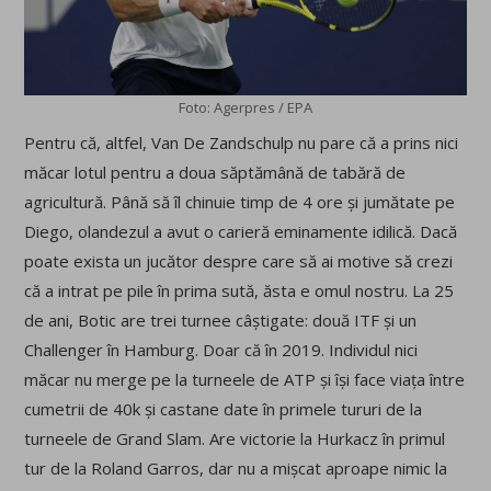
Foto: Agerpres / EPA
Pentru că, altfel, Van De Zandschulp nu pare că a prins nici
măcar lotul pentru a doua săptămână de tabără de
agricultură. Până să îl chinuie timp de 4 ore și jumătate pe
Diego, olandezul a avut o carieră eminamente idilică. Dacă
poate exista un jucător despre care să ai motive să crezi
că a intrat pe pile în prima sută, ăsta e omul nostru. La 25
de ani, Botic are trei turnee câștigate: două ITF și un
Challenger în Hamburg. Doar că în 2019. Individul nici
măcar nu merge pe la turneele de ATP și își face viața între
cumetrii de 40k și castane date în primele tururi de la
turneele de Grand Slam. Are victorie la Hurkacz în primul
tur de la Roland Garros, dar nu a mișcat aproape nimic la