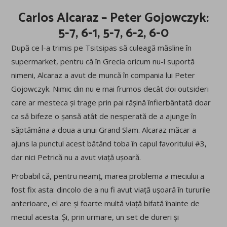
Carlos Alcaraz – Peter Gojowczyk:
5-7, 6-1, 5-7, 6-2, 6-0
După ce l-a trimis pe Tsitsipas să culeagă măsline în
supermarket, pentru că în Grecia oricum nu-l suportă
nimeni, Alcaraz a avut de muncă în compania lui Peter
Gojowczyk. Nimic din nu e mai frumos decât doi outsideri
care ar mesteca și trage prin pai rășină înfierbântată doar
ca să bifeze o șansă atât de nesperată de a ajunge în
săptămâna a doua a unui Grand Slam. Alcaraz măcar a
ajuns la punctul acest bătând toba în capul favoritului #3,
dar nici Petrică nu a avut viață ușoară.
Probabil că, pentru neamț, marea problema a meciului a
fost fix asta: dincolo de a nu fi avut viață ușoară în tururile
anterioare, el are și foarte multă viață bifată înainte de
meciul acesta. Și, prin urmare, un set de dureri și