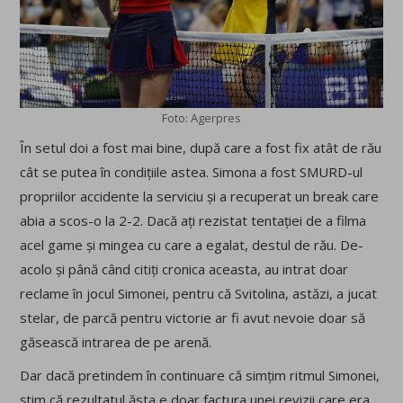
Foto: Agerpres
În setul doi a fost mai bine, după care a fost fix atât de rău
cât se putea în condițiile astea. Simona a fost SMURD-ul
propriilor accidente la serviciu și a recuperat un break care
abia a scos-o la 2-2. Dacă ați rezistat tentației de a filma
acel game și mingea cu care a egalat, destul de rău. De-
acolo și până când citiți cronica aceasta, au intrat doar
reclame în jocul Simonei, pentru că Svitolina, astăzi, a jucat
stelar, de parcă pentru victorie ar fi avut nevoie doar să
găsească intrarea de pe arenă.
Dar dacă pretindem în continuare că simțim ritmul Simonei,
știm că rezultatul ăsta e doar factura unei revizii care era