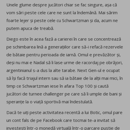
Unele glume despre jucători chiar se fac singure, așa că
vom sări peste cele care ne sunt la îndemână. Mai sărim
foarte lejer și peste cele cu Schwartzman și da, acum ne
putem apuca de treabă.
Diego este în acea fază a carierei în care se concentrează
pe schimbarea lină a generațiilor care să-i refacă rezervele
de bătaie pentru perioada de iarnă. Omul e prevăzător și,
deși nu mai e Nadal să îi lase urme de racordaj pe obrăjori,
argentinianul s-a dus la alte tarabe. Next Gen-ul e ocupat
să își facă triajul intern sau să ia bătaie de la alții mai mici, în
timp ce Schwartzman iese în afara Top 100 și caută
jucători de turnee challenger pe care să îi umple de bani și
speranțe la o viață sportivă mai îndestulată.
Dacă te uiți peste activitatea recentă a lui Botic, omul pare
un cont fals de pe Facebook care tocmai te-a invitat să
investești într-o monedă virtuală într-o parcare pustie de