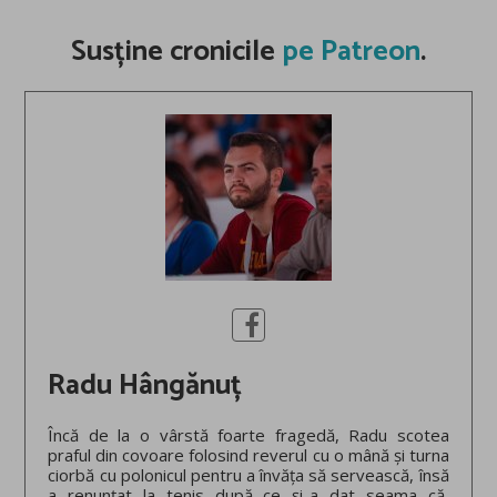
Susține cronicile
pe Patreon
.
Radu Hângănuț
Încă de la o vârstă foarte fragedă, Radu scotea
praful din covoare folosind reverul cu o mână și turna
ciorbă cu polonicul pentru a învăța să servească, însă
a renunțat la tenis după ce și-a dat seama că,