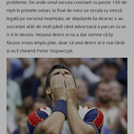
probleme. De unde omul servea constant cu peste 190 de
mph în primele seturi, la final de meci se circula cu viteză
legală pe serviciul neamțului, iar depășirile lui Alcaraz s-au
succedat atât de mult până când adversarul a parcat cu un
0-6 în decisiv. Niciunul dintre ei nu a dat semne că își
făcuse vreun amplu plan, doar că unul dintre ei e mai tânăr
și nu îl cheamă Peter Gojowczyk.