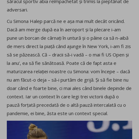
săracul sportiv abia reîmpachetat și trimis la pieptănat de
adversari.
Cu Simona Halep parcă ne e așa mai mult decât oricând.
Dacă am merge după ea în aeroport și la plecare i-am
pune un borcan de cârnați în untură și o pâine ca să n-aibă
de mers direct la piață când ajunge în New York, i-am fi zis
să se păzească. Că – dracii să-i vadă – o mai fi US Open și
la anu’, ea să fie sănătoasă. Poate că de fapt asta e
maturizarea relației noastre cu Simona: vom începe – dacă
nu am făcut-o deja – să-i purtăm de grijă. Și să fie bine nu
doar când e foarte bine, ci mai ales când binele depinde de
context. Iar un context în care legi trei victorii după o
pauză forțată precedată de o altă pauză intercalată cu o
pandemie, ei bine, ăsta este un context special.