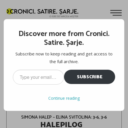
Discover more from Cronici.
Satire. Șarje.
Subscribe now to keep reading and get access to
the full archive.
Type
SUBSCRIBE
your
email…
Continue reading
TENIS: US OPEN, FAZA PE TUȘĂ. OPTIMI
SIMONA HALEP – ELINA SVITOLINA: 3-6, 3-6
HALEPILOG