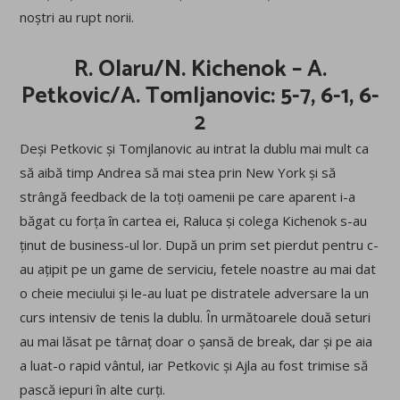
noștri au rupt norii.
R. Olaru/N. Kichenok – A.
Petkovic/A. Tomljanovic: 5-7, 6-1, 6-
2
Deși Petkovic și Tomjlanovic au intrat la dublu mai mult ca
să aibă timp Andrea să mai stea prin New York și să
strângă feedback de la toți oamenii pe care aparent i-a
băgat cu forța în cartea ei, Raluca și colega Kichenok s-au
ținut de business-ul lor. După un prim set pierdut pentru c-
au ațipit pe un game de serviciu, fetele noastre au mai dat
o cheie meciului și le-au luat pe distratele adversare la un
curs intensiv de tenis la dublu. În următoarele două seturi
au mai lăsat pe târnaț doar o șansă de break, dar și pe aia
a luat-o rapid vântul, iar Petkovic și Ajla au fost trimise să
pască iepuri în alte curți.