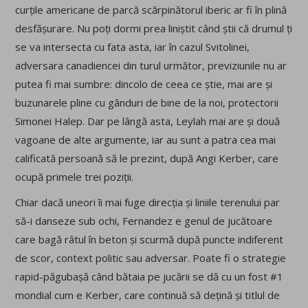
curțile americane de parcă scărpinătorul iberic ar fi în plină
desfășurare. Nu poți dormi prea liniștit când știi că drumul ți
se va intersecta cu fata asta, iar în cazul Svitolinei,
adversara canadiencei din turul următor, previziunile nu ar
putea fi mai sumbre: dincolo de ceea ce știe, mai are și
buzunarele pline cu gânduri de bine de la noi, protectorii
Simonei Halep. Dar pe lângă asta, Leylah mai are și două
vagoane de alte argumente, iar au sunt a patra cea mai
calificată persoană să le prezint, după Angi Kerber, care
ocupă primele trei poziții.
Chiar dacă uneori îi mai fuge direcția și liniile terenului par
să-i danseze sub ochi, Fernandez e genul de jucătoare
care bagă râtul în beton și scurmă după puncte indiferent
de scor, context politic sau adversar. Poate fi o strategie
rapid-păgubașă când bătaia pe jucării se dă cu un fost #1
mondial cum e Kerber, care continuă să dețină și titlul de