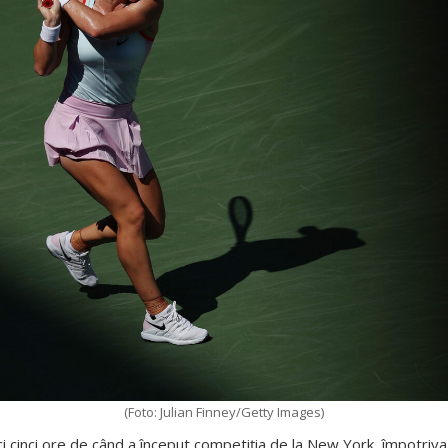
(Foto: Julian Finney/Getty Images)
ici cinci ore de când a început competiția de la New York, împotriv