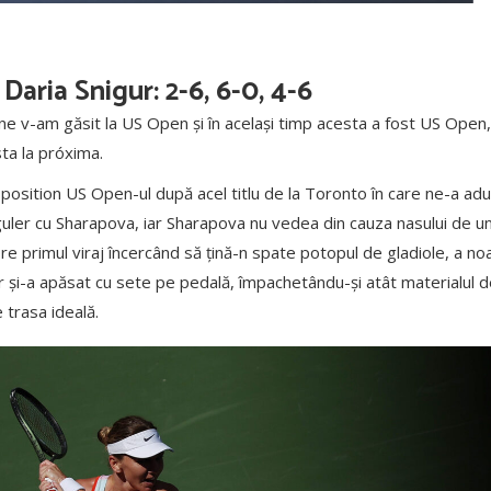
aria Snigur: 2-6, 6-0, 4-6
ne v-am găsit la US Open și în același timp acesta a fost US Ope
sta la próxima.
 position US Open-ul după acel titlu de la Toronto în care ne-a ad
guler cu Sharapova, iar Sharapova nu vedea din cauza nasului de un
re primul viraj încercând să țină-n spate potopul de gladiole, a noas
r și-a apăsat cu sete pe pedală, împachetându-și atât materialul d
 trasa ideală.