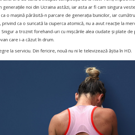
n generațiile noi din Ucraina astăzi, iar asta ar fi cam singura vest
at ca o mașină părăsită-n parcare de generația bunicilor, iar cumătr
ă, privind ca o suricată la ciuperca atomică, nu a avut reacție la m
Snigur a troznit forehand-uri cu mișcările alea ciudate și plate de
van care i-a căzut în drum.
re la serviciu. Din fericire, nouă nu ni le televizează ăștia în HD.