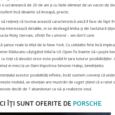
 o ucraineancă de 20 de ani și cu Nole eliminat de un vaccin de doi
uferit încă dinainte să înceapă, practic.
ă rețineți că tocmai această caracteristică unică îl face de fapt fre
mai interesează detaliile, ni se dezleagă limba și din tastatură țâșn
a lui Ricky Gervais, sfințit fie-i umorul –
we don’t care
.
ă șanse reale la titlul de la New York. Cu celelalte fete încă impli
mei Răducanu câștigând titlul la US Open fix înainte să-i puște bec
 toții că absolut orice este posibil în țara tuturor posibilităților. 
imul ei meci la un Slam împotriva Simonei Halep, bineînțeles.
nțialul acestor posibilități infinite, încât suntem convinși că undev
oznește molidul, un elvețian are mustrări de cuget știind că a ratat
evoie decât de 7 abandonuri ca să-și realizeze visul.
I ÎȚI SUNT OFERITE DE
PORSCHE