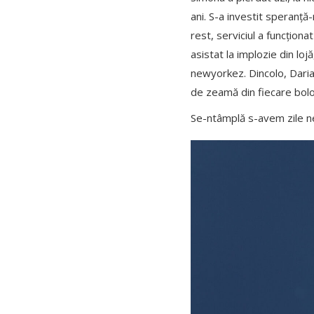
ani. S-a investit speranță-
rest, serviciul a funcțion
asistat la implozie din loj
newyorkez. Dincolo, Daria 
de zeamă din fiecare bolo
Se-ntâmplă s-avem zile neg