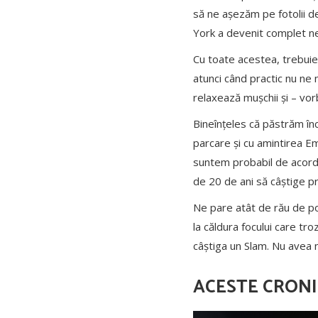
să ne așezăm pe fotolii de
York a devenit complet nes
Cu toate acestea, trebuie s
atunci când practic nu ne 
relaxează mușchii și – vorb
Bineînțeles că păstrăm înc
parcare și cu amintirea Em
suntem probabil de acord cu
de 20 de ani să câștige pr
Ne pare atât de rău de pote
la căldura focului care tr
câștiga un Slam. Nu avea n
ACESTE CRONIC