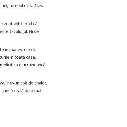
 ani, turneul de la New
cventabil: faptul că,
ește tăvălugul. Ni se
cate în manevrele de
urile-n toată casa,
Implicit ca o ucraineancă
a, într-un colț de chalet,
 o șansă reală de a mai