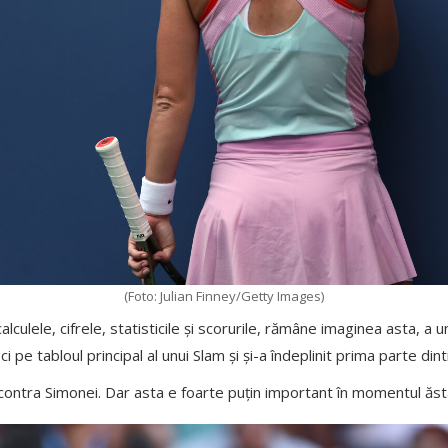
(Foto: Julian Finney/Getty Images)
alculele, cifrele, statisticile și scorurile, rămâne imaginea asta, a 
i pe tabloul principal al unui Slam și și-a îndeplinit prima parte dint
 contra Simonei. Dar asta e foarte puțin important în momentul ăst