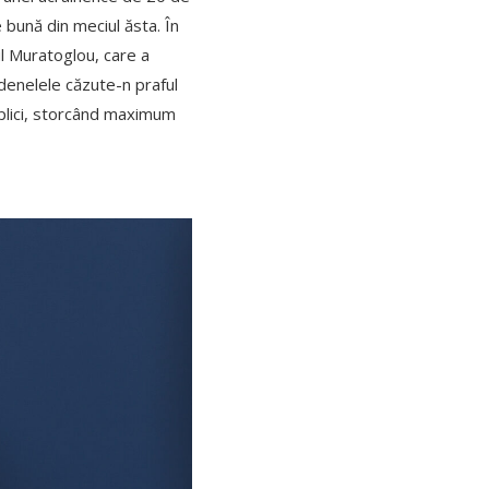
e bună din meciul ăsta. În
ul Muratoglou, care a
erdenelele căzute-n praful
 plici, storcând maximum