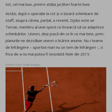
tot, cel mai bun, printre atâția jucători foarte buni.
Astăzi, după o operație la cot și-o bizară schimbare de
staff, asupra căreia, parțial, a revenit, Djoko este un
Terran, membru al unei specii ce încearcă să se adapteze
schimbărilor. Uneori, deși joacă din ce în ce mai bine, prim-
planurile ne dezvăluie uneori o licărire anume. Nu-i teama
de înfrângere – sportivii mari nu se tem de înfrângeri -, ci
frica de-a nu mai putea fi niciodată Nole din 2015.
Embed from Getty Images