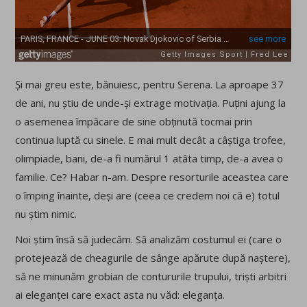
Și mai greu este, bănuiesc, pentru Serena. La aproape 37
de ani, nu știu de unde-și extrage motivația. Puțini ajung la
o asemenea împăcare de sine obținută tocmai prin
continua luptă cu sinele. E mai mult decât a câștiga trofee,
olimpiade, bani, de-a fi numărul 1 atâta timp, de-a avea o
familie. Ce? Habar n-am. Despre resorturile aceastea care
o împing înainte, deși are (ceea ce credem noi că e) totul
nu știm nimic.
Noi știm însă să judecăm. Să analizăm costumul ei (care o
protejează de cheagurile de sânge apărute după naștere),
să ne minunăm grobian de contururile trupului, triști arbitri
ai eleganței care exact asta nu văd: eleganța.