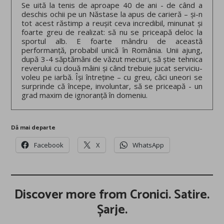
Se uită la tenis de aproape 40 de ani - de când a
deschis ochii pe un Năstase la apus de carieră – și-n
tot acest răstimp a reușit ceva incredibil, minunat și
foarte greu de realizat: să nu se priceapă deloc la
sportul alb. E foarte mândru de această
performanță, probabil unică în România. Unii ajung,
după 3-4 săptămâni de văzut meciuri, să știe tehnica
reverului cu două mâini și când trebuie jucat serviciu-
voleu pe iarbă. Își întreține – cu greu, căci uneori se
surprinde că începe, involuntar, să se priceapă - un
grad maxim de ignoranță în domeniu.
Dă mai departe
Facebook
X
WhatsApp
Discover more from Cronici. Satire.
Șarje.