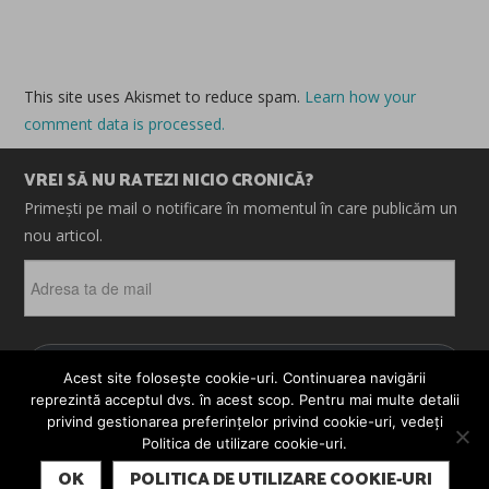
This site uses Akismet to reduce spam.
Learn how your
comment data is processed.
VREI SĂ NU RATEZI NICIO CRONICĂ?
Primești pe mail o notificare în momentul în care publicăm un
nou articol.
Adresa
ta
de
mail
ABONEAZĂ-TE
Acest site folosește cookie-uri. Continuarea navigării
reprezintă acceptul dvs. în acest scop. Pentru mai multe detalii
privind gestionarea preferințelor privind cookie-uri, vedeți
Politica de utilizare cookie-uri.
© 2026 CRONICI. SATIRE. ȘARJE. TOATE DREPTURILE
SUBSCRIBE
REZERVATE. CRONICI.RO ESTE UN PROIECT MESTER
OK
POLITICA DE UTILIZARE COOKIE-URI