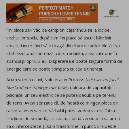
Îmi place să-i văd pe campioni cățărându-se la loc pe
vechiul lor soclu, după cum îmi place să ascult bătrânii
vocaliști încercând să extragă din ei vocea anilor dintâi. Nu
atât rezultatul contează, cât străduința, acea călătorie în
adâncul propriului eu. Disperarea e poate singura formă de
energie care se poate compara cu cea a tinereții.
Acum vreo trei ani, Nole era un Protoss (
cei care au jucat
StarCraft vor înțelege mai bine
), doldora de capacități
psionice, un zeu electric ce se putea dedubla pe terenul
de tenis. Aveai senzația că, de îndată ce mingea pleca din
racheta adversarului, sârbul îi putea vedea viitorul într-o
fracțiune de secundă, iar cea mai bună versiune a sa urma
să o intercepteze și să o transforme în punct. Era peste