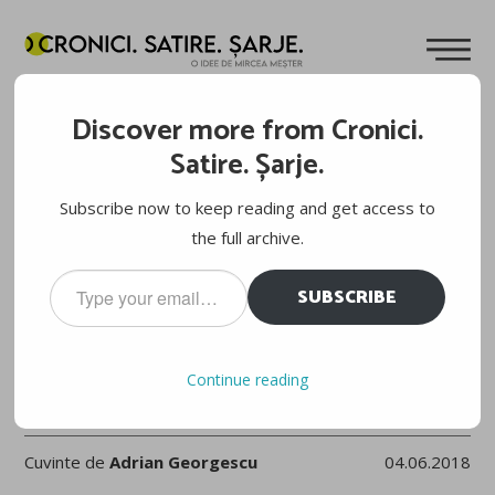
Discover more from Cronici.
Satire. Șarje.
Subscribe now to keep reading and get access to
the full archive.
Type
SUBSCRIBE
your
email…
Continue reading
ROLAND GARROS 2018, FAZA PE TUȘĂ. REVERELE LUI
GEORGESCU: NEÎNFRÂNȚII
Cuvinte de
Adrian Georgescu
04.06.2018