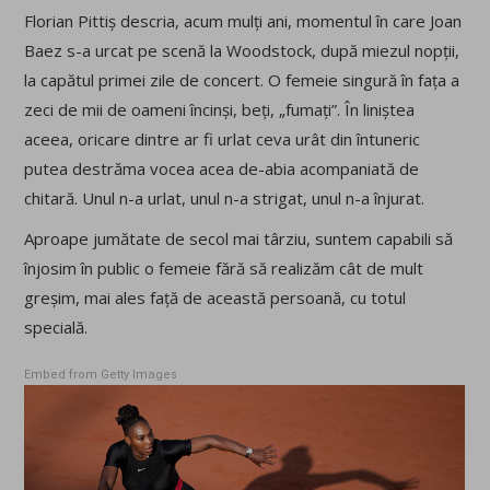
Florian Pittiș descria, acum mulți ani, momentul în care Joan
Baez s-a urcat pe scenă la Woodstock, după miezul nopții,
la capătul primei zile de concert. O femeie singură în fața a
zeci de mii de oameni încinși, beți, „fumați”. În liniștea
aceea, oricare dintre ar fi urlat ceva urât din întuneric
putea destrăma vocea acea de-abia acompaniată de
chitară. Unul n-a urlat, unul n-a strigat, unul n-a înjurat.
Aproape jumătate de secol mai târziu, suntem capabili să
înjosim în public o femeie fără să realizăm cât de mult
greșim, mai ales față de această persoană, cu totul
specială.
Embed from Getty Images