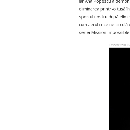
iar Ana Popescu a demonstr
eliminarea printr-o tușă 
sportul nostru după elimin
cum aerul rece ne circulă 
seriei Mission Impossible 
Embed from Ge