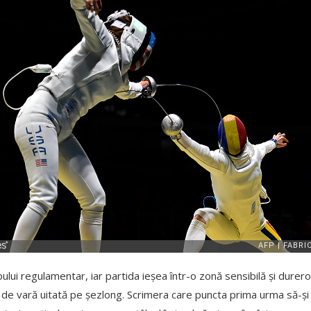
mpului regulamentar, iar partida ieșea într-o zonă sensibilă și durer
de vară uitată pe șezlong. Scrimera care puncta prima urma să-și