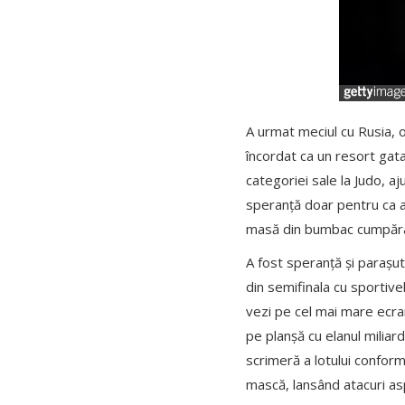
A urmat meciul cu Rusia, o
încordat ca un resort gata
categoriei sale la Judo, a
speranță doar pentru ca a
masă din bumbac cumpărat
A fost speranță și parașu
din semifinala cu sportive
vezi pe cel mai mare ecra
pe planșă cu elanul miliar
scrimeră a lotului conform
mască, lansând atacuri aspr