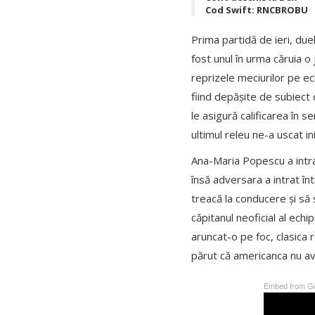
Cod Swift: RNCBROBU
Prima partidă de ieri, due
fost unul în urma căruia o
reprizele meciurilor pe e
fiind depășite de subiect 
le asigură calificarea în s
ultimul releu ne-a uscat i
Ana-Maria Popescu a intra
însă adversara a intrat în
treacă la conducere și să 
căpitanul neoficial al echip
aruncat-o pe foc, clasica 
părut că americanca nu av
Embed from Ge