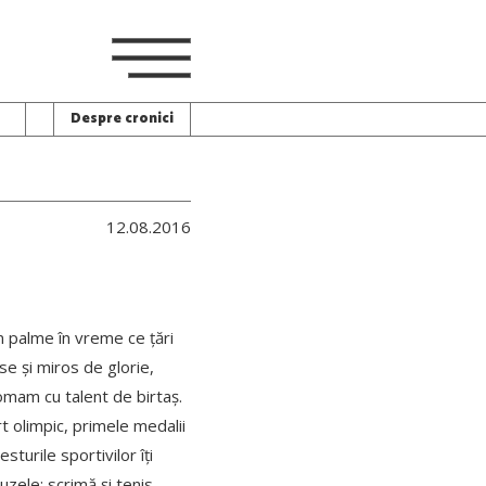
Despre cronici
12.08.2016
n palme în vreme ce țări
se și miros de glorie,
șomam cu talent de birtaș.
rt olimpic, primele medalii
sturile sportivilor îți
uzele: scrimă și tenis.