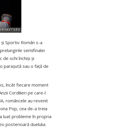
c și Sportiv Român s-a
prelungirile semifinalei
de ochi închiși și
 o parașută sau o față de
mos, încât fiecare moment
zii Cordilieri pe care-l
SUA, româncele au revenit
imona Pop, cea de-a treia
 a luat probleme în propria
deo posterioară duelului.