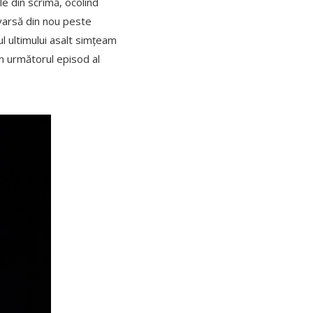
le din scrimă, ocolind
evarsă din nou peste
ul ultimului asalt simțeam
in următorul episod al