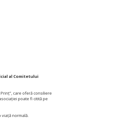
cial al Comitetului
 Prinț”, care oferă
consiliere
ociației poate fi citită pe
 o viață normală.