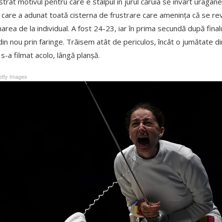
at motivul pentru care e stâlpul în jurul căruia se învârt uragane
în care a adunat toată cisterna de frustrare care amenința că se r
area de la individual. A fost 24-23, iar în prima secundă după final
din nou prin faringe. Trăisem atât de periculos, încât o jumătate d
s-a filmat acolo, lângă planșă.
tty Images