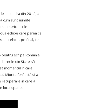
 de la Londra din 2012, a
așa cum sunt numite
mum, americancele
 două echipe care părea că
s-au relaxat pe final, iar
.
5 pentru echipa României,
adasinele din State să
fost momentul în care
cut Miorița ferfeniță și-a
e recuperare în care a
 locul spadei.