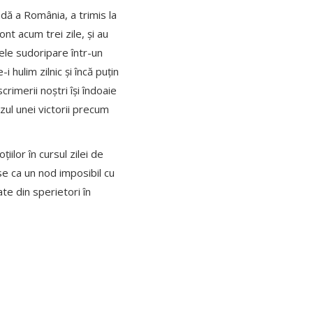
ă a România, a trimis la
ont acum trei zile, și au
ele sudoripare într-un
 hulim zilnic și încă puțin
rimerii noștri își îndoaie
zul unei victorii precum
ilor în cursul zilei de
se ca un nod imposibil cu
te din sperietori în