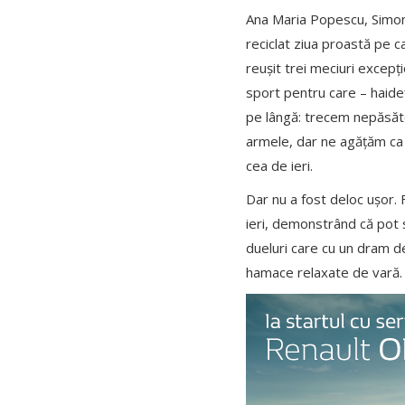
Ana Maria Popescu, Simon
reciclat ziua proastă pe ca
reușit trei meciuri excepț
sport pentru care – haideți
pe lângă: trecem nepăsător
armele, dar ne agățăm ca î
cea de ieri.
Dar nu a fost deloc ușor. 
ieri, demonstrând că pot s
dueluri care cu un dram de
hamace relaxate de vară.