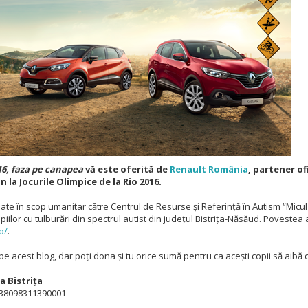
16, faza pe canapea
vă este oferită de
Renault România
,
partener ofi
 la Jocurile Olimpice de la Rio 2016.
nate în scop umanitar către Centrul de Resurse și Referință în Autism “Micul
piilor cu tulburări din spectrul autist din județul Bistrița-Năsăud
.
Povestea as
o/
.
e pe acest blog, dar poți dona și tu orice sumă pentru ca acești copii să aibă
a Bistrița
38098311390001