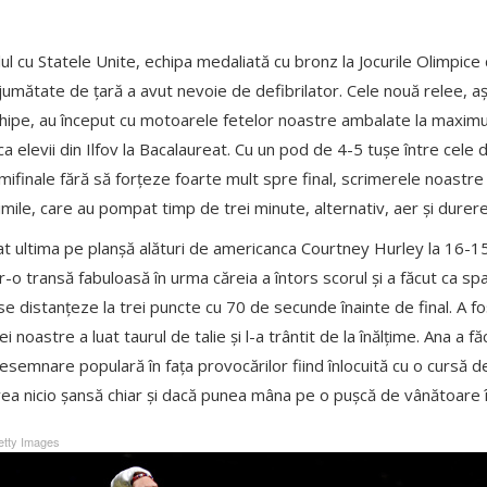
lul cu Statele Unite, echipa medaliată cu bronz la Jocurile Olimpice
 jumătate de țară a avut nevoie de defibrilator. Cele nouă relee, 
chipe, au început cu motoarele fetelor noastre ambalate la maxi
ca elevii din Ilfov la Bacalaureat. Cu un pod de 4-5 tușe între cele
emifinale fără să forțeze foarte mult spre final, scrimerele noastre 
nimile, care au pompat timp de trei minute, alternativ, aer și durere
t ultima pe planșă alături de americanca Courtney Hurley la 16-1
tr-o transă fabuloasă în urma căreia a întors scorul și a făcut ca sp
se distanțeze la trei puncte cu 70 de secunde înainte de final. A 
ei noastre a luat taurul de talie și l-a trântit de la înălțime. Ana a fă
resemnare populară în fața provocărilor fiind înlocuită cu o cursă d
ea nicio șansă chiar și dacă punea mâna pe o pușcă de vânătoare în
tty Images