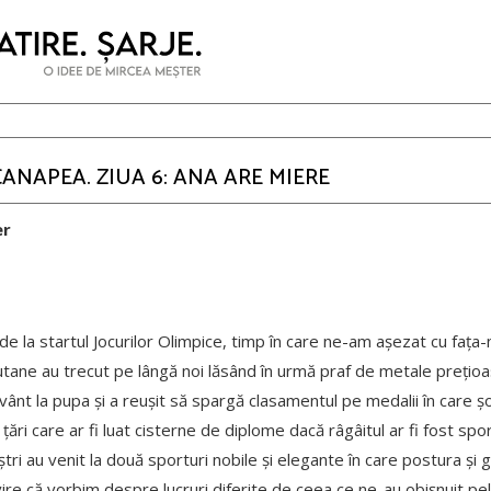
 CANAPEA. ZIUA 6: ANA ARE MIERE
er
 la startul Jocurilor Olimpice, timp în care ne-am așezat cu fața-
liputane au trecut pe lângă noi lăsând în urmă praf de metale prețioa
 vânt la pupa și a reușit să spargă clasamentul pe medalii în care 
i țări care ar fi luat cisterne de diplome dacă râgâitul ar fi fost spo
tri au venit la două sporturi nobile și elegante în care postura și ge
vire că vorbim despre lucruri diferite de ceea ce ne-au obișnuit pel