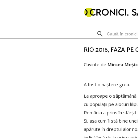
RIO 2016, FAZA PE
Cuvinte de
Mircea Meșt
A fost o naștere grea.
La aproape o săptămână de
cu populații pe alocuri li
România a prins în sfârșit
Și, așa cum îi stă bine une
apărute în dreptul alor noș
indică încă de la prima pri