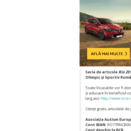
Seria de articole
Rio 20
Olimpic și Sportiv Român
Toate încasările vor fi do
și educare în beneficiul co
larg aici:
http://www.crra.r
Citești gratis articolele d
Asociația Autism Europ
Cont IBAN:
RO77RNCB00
Cont deschis la BCR