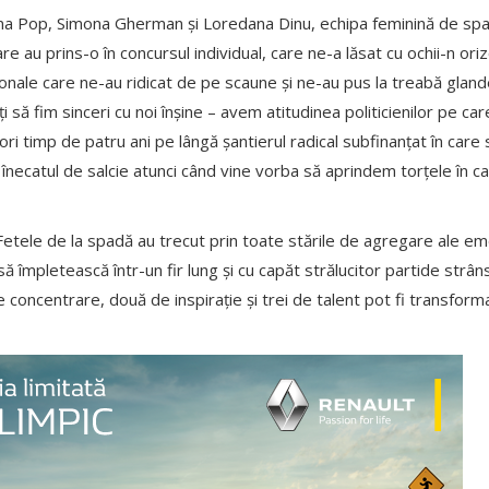
a Pop, Simona Gherman și Loredana Dinu, echipa feminină de spad
re au prins-o în concursul individual, care ne-a lăsat cu ochii-n oriz
ionale care ne-au ridicat de pe scaune și ne-au pus la treabă gland
 să fim sinceri cu noi înșine – avem atitudinea politicienilor pe care-i
i timp de patru ani pe lângă șantierul radical subfinanțat în care sc
necatul de salcie atunci când vine vorba să aprindem torțele în ca
Fetele de la spadă au trecut prin toate stările de agregare ale emoți
ă împletească într-un fir lung și cu capăt strălucitor partide strân
 concentrare, două de inspirație și trei de talent pot fi transforma