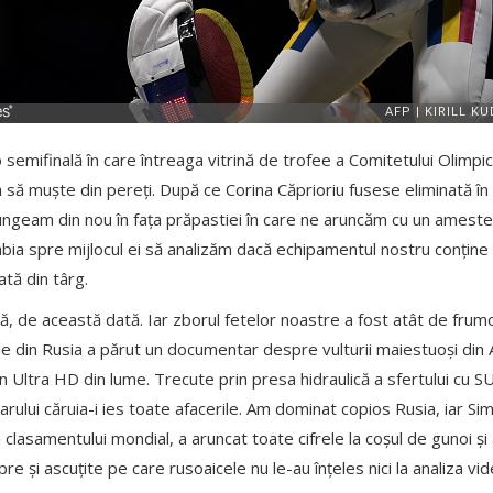
 semifinală în care întreaga vitrină de trofee a Comitetului Olimpi
 să muște din pereți. După ce Corina Căprioriu fusese eliminată în 
jungeam din nou în fața prăpastiei în care ne aruncăm cu un amestec 
bia spre mijlocul ei să analizăm dacă echipamentul nostru conține
ă din târg.
tă, de această dată. Iar zborul fetelor noastre a fost atât de fru
le din Rusia a părut un documentar despre vulturii maiestuoși din An
n Ultra HD din lume. Trecute prin presa hidraulică a sfertului cu 
darului căruia-i ies toate afacerile. Am dominat copios Rusia, iar S
 clasamentului mondial, a aruncat toate cifrele la coșul de gunoi și
e și ascuțite pe care rusoaicele nu le-au înțeles nici la analiza vi