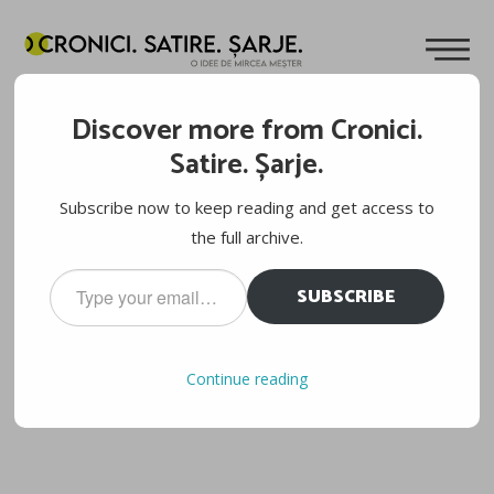
POVEŞTI NESPUSE
Discover more from Cronici.
Cuvinte de
Mircea Meșter
15.09.2011
Satire. Șarje.
Nişte mărturii. Time. Mai multe
aici
.
Subscribe now to keep reading and get access to
the full archive.
Type
SUBSCRIBE
your
email…
Continue reading