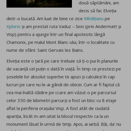
două săptămâni, am
decis să fac Elveția
dintr-o bucată. Am luat de bine ce zice
Mihălțianu
pe
Xplorio
și am prestat ruta Vaduz – Sion (prin Andermatt și
Visp) pentru a ajunge într-un final apoteotic lângă
Chamonix, pe malul Mont Blanc-ului, într-o localitate cu
nume de sfânt: Saint Gervais les Bains.
Elveția este o țară pe care trebuie să ți-o pui în planurile
de vacanță cel puțin o dată în viață. În timp ce prestezi pe
șoselele lor absolut superbe te apuci și calculezi în cap
lucruri pe care nu le-ai gândi de obicei. Cum ar fi faptul că
cea mai înaltă clădire pe ccare am văzut-o pe parcursul
celor 350 de kilometri parcurși a fost un bloc cu 8 etaje
aflat la periferia orașului Visp. A fost atât de ciudată
apariția, încât m-am uitat la blocul respectiv ca la un
monument lăsat în urmă de timp. Apoi, ai iarbă. Băi, da’ nu