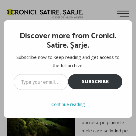
POVEȘTI DIN ALPI: ELVEȚIA
Discover more from Cronici.
Cuvinte de
Mircea Meșter
31.07.2011
Satire. Șarje.
Teoretic, ar fi trebuit
Subscribe now to keep reading and get access to
să campez undeva în
the full archive.
centrul Elveției în a
Type
SUBSCRIBE
doua seară. Practic,
your
email…
după ce am văzut că
prețurile oamenilor de
Continue reading
bine care prestează
Milka și nu numai nu
pocnesc pe planurile
mele care se întind pe