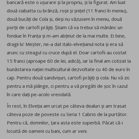
bancară este o ușurare și la propriu, și la figurat. Am luat
două ciabatta cu brânză, roșii și șnițel (11 franci în meniu),
două bucăți de Cola și, deși nu văzusem în meniu, două
porții de cartofi prăjiți. Știam că va trebui să mănânc un
fondue în Franța și m-am abținut de la mai multe. Ei bine,
dragii lu’ Meșter, ne-a dat italo-elvețianul nota și era să
arunc cu steagul cu cruce după el. Doar cartofii au costat
15 franci (aproape 60 de lei, adică), iar la final am cotizat la
bunăstarea nației multicultural dezvoltate cu 40 de euro în
cap. Pentru două sandvișuri, cartofi prăjiți și cola. Nu vă zic
pentru a mă plânge, ci pentru a vă pregăti de șoc în cazul
în care dați pe-acolo vreodată.
În rest, în Elveția am urcat pe câteva dealuri și am trasat
câteva poze de poveste cu Seria 1 Cabrio de la purtător.
Pentru că, domnilor, țara asta este superbă. Păcat că-i
locuită de oameni cu bani, cum ar veni.