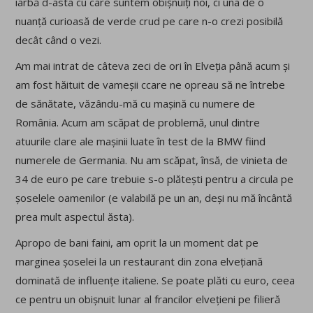
iarbă d-asta cu care suntem obișnuiți noi, ci una de o
nuanță curioasă de verde crud pe care n-o crezi posibilă
decât când o vezi.
Am mai intrat de câteva zeci de ori în Elveția până acum și
am fost hăituit de vameșii ccare ne opreau să ne întrebe
de sănătate, văzându-mă cu mașină cu numere de
România. Acum am scăpat de problemă, unul dintre
atuurile clare ale mașinii luate în test de la BMW fiind
numerele de Germania. Nu am scăpat, însă, de vinieta de
34 de euro pe care trebuie s-o plătești pentru a circula pe
șoselele oamenilor (e valabilă pe un an, deși nu mă încântă
prea mult aspectul ăsta).
Apropo de bani faini, am oprit la un moment dat pe
marginea șoselei la un restaurant din zona elvețiană
dominată de influențe italiene. Se poate plăti cu euro, ceea
ce pentru un obișnuit lunar al francilor elvețieni pe filieră