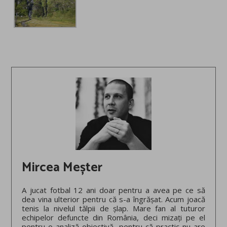
Mircea Meșter
A jucat fotbal 12 ani doar pentru a avea pe ce să
dea vina ulterior pentru că s-a îngrășat. Acum joacă
tenis la nivelul tălpii de șlap. Mare fan al tuturor
echipelor defuncte din România, deci mizați pe el
pentru o analiză obiectivă, pentru că practic nu are