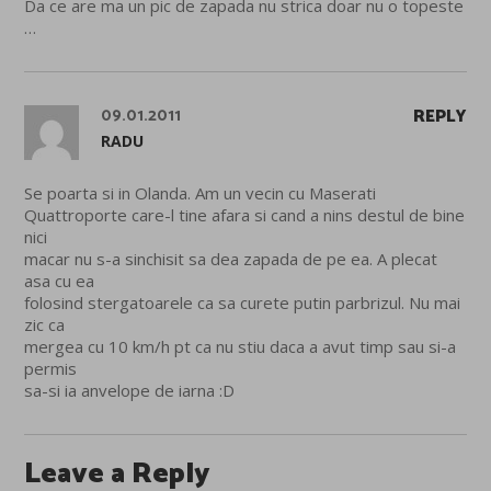
Da ce are ma un pic de zapada nu strica doar nu o topeste
…
09.01.2011
REPLY
RADU
Se poarta si in Olanda. Am un vecin cu Maserati
Quattroporte care-l tine afara si cand a nins destul de bine
nici
macar nu s-a sinchisit sa dea zapada de pe ea. A plecat
asa cu ea
folosind stergatoarele ca sa curete putin parbrizul. Nu mai
zic ca
mergea cu 10 km/h pt ca nu stiu daca a avut timp sau si-a
permis
sa-si ia anvelope de iarna :D
Leave a Reply