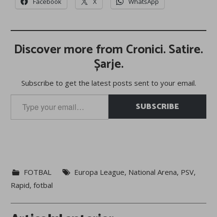
Facebook
X
WhatsApp
Discover more from Cronici. Satire.
Șarje.
Subscribe to get the latest posts sent to your email.
Type
SUBSCRIBE
your
email…
FOTBAL
Europa League
,
National Arena
,
PSV
,
Rapid
,
fotbal
Post