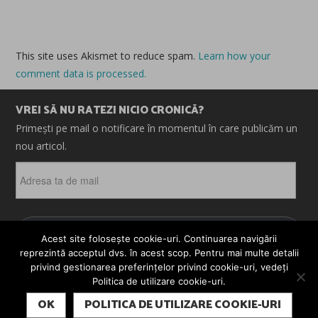
This site uses Akismet to reduce spam.
Learn how your
comment data is processed.
VREI SĂ NU RATEZI NICIO CRONICĂ?
Primești pe mail o notificare în momentul în care publicăm un
nou articol.
Adresa
ta
de
mail
ABONEAZĂ-TE
Acest site folosește cookie-uri. Continuarea navigării
reprezintă acceptul dvs. în acest scop. Pentru mai multe detalii
privind gestionarea preferințelor privind cookie-uri, vedeți
Politica de utilizare cookie-uri.
© 2026 CRONICI. SATIRE. ȘARJE. TOATE DREPTURILE
SUBSCRIBE
REZERVATE. CRONICI.RO ESTE UN PROIECT MESTER
OK
POLITICA DE UTILIZARE COOKIE-URI
MEDIA.