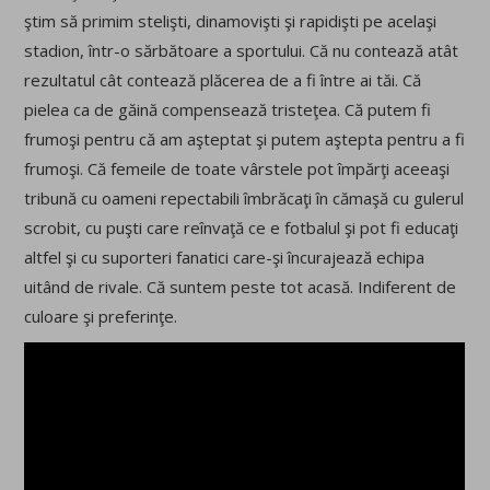
ştim să primim stelişti, dinamovişti şi rapidişti pe acelaşi
stadion, într-o sărbătoare a sportului. Că nu contează atât
rezultatul cât contează plăcerea de a fi între ai tăi. Că
pielea ca de găină compensează tristeţea. Că putem fi
frumoşi pentru că am aşteptat şi putem aştepta pentru a fi
frumoşi. Că femeile de toate vârstele pot împărţi aceeaşi
tribună cu oameni repectabili îmbrăcaţi în cămaşă cu gulerul
scrobit, cu puşti care reînvaţă ce e fotbalul şi pot fi educaţi
altfel şi cu suporteri fanatici care-şi încurajează echipa
uitând de rivale. Că suntem peste tot acasă. Indiferent de
culoare şi preferinţe.