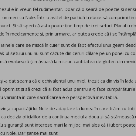
zul e în vreun fel rudimentar. Doar că o seară de poezie și sensib
r-un meci cu Nole. Într-o astfel de partidă trebuie să comprimi timp
punct. Și să speri că asta poate ține timp de trei seturi. Planul tr
de în medicamente și, prin urmare, ar putea crede că i se întâmpl
ainele care se mișcă în cuier sunt de fapt efectul unui geam desch
ak-ul setului unu nu sunt căzute din ceruri călare pe un ponei cu co
încă evaluează și măsoară la micron cantitatea de gluten din meniu. 
-a dat seama că e echivalentul unui miel, trezit ca din vis în lada 
i optimist și să crezi că ai fost adus pentru a-ți face cumpărăturile
 varianta în care sacrificarea e o perspectivă inevitabilă.
privința capacității lui Nole de adaptare la lumea în care trăim cu toți
ca decizia oficialilor de a continua meciul a doua zi să stârnească
. Cu siguranță sunt interese mari la mijloc, mai ales că Hubert poat
t cu Nole. Dar șanse mai sunt.