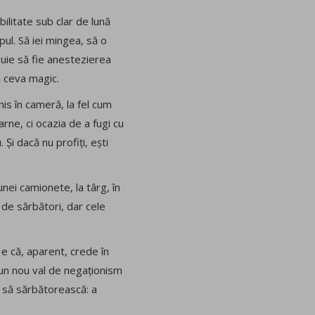
ilitate sub clar de lună
ul. Să iei mingea, să o
ebuie să fie anestezierea
ă ceva magic.
is în cameră, la fel cum
arne, ci ocazia de a fugi cu
Și dacă nu profiți, ești
unei camionete, la târg, în
 de sărbători, dar cele
i e că, aparent, crede în
 un nou val de negaționism
e să sărbătorească: a