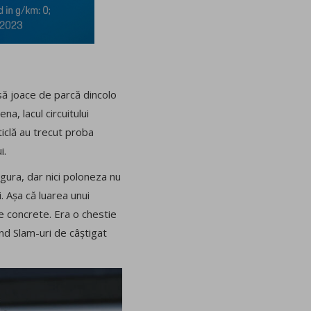
să joace de parcă dincolo
a, lacul circuitului
sticlă au trecut proba
i.
zgura, dar nici poloneza nu
. Așa că luarea unui
 concrete. Era o chestie
and Slam-uri de câștigat