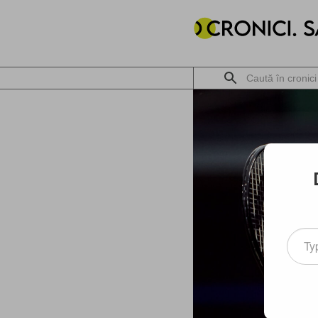
Type
your
email