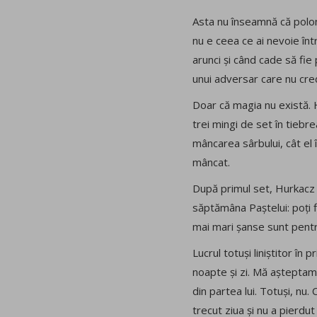
Asta nu înseamnă că polone
nu e ceea ce ai nevoie înt
arunci și când cade să fie 
unui adversar care nu cre
Doar că magia nu există. H
trei mingi de set în tiebre
mâncarea sârbului, cât el 
mâncat.
După primul set, Hurkacz și
săptămâna Paștelui: poți f
mai mari șanse sunt pentru
Lucrul totuși liniștitor în 
noapte și zi. Mă așteptam 
din partea lui. Totuși, nu
trecut ziua și nu a pierdu