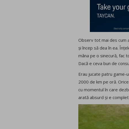
Observ tot mai des cum ad
și încep să dea în ea. Înțe
mâna pe o sinecură, fac tot
Dacă e ceva bun de consum
Erau jucate patru game-ur
2000 de km pe oră. Orice s
cu momentul în care dezbra
arată absurd și e complet