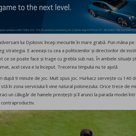
versarii lui Djokovic încep meciurile în mare grabă. Pun mâna pe
leg strategia. E aceeași cu cea a politicienilor și directorilor de ins
 ce se poate face și trage cu grebla sub nas. În ambele situații știi 
at, acel ceva e la început. Trecerea timpului nu te ajută.
i după 9 minute de joc. Mult spus joc. Hurkacz servește cu 140 d
tă în zona serviciului îi vine natural polonezului. Orice trece de m
ci un călugăr de hainele preoțești și îl arunci la parada modei în
 contraproductiv.