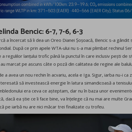
linda Bencic: 6-7, 7-6, 6-3
ă a încercat să îi dea un Oreo Dianei Șoșoacă, Bencic s-a gândit 
ndial. După ce prin apele WTA-ului nu s-a mai plimbat rechinul Seren
a regulilor lanțului trofic până la punctul în care inclusiv pești de 
și au marcat pe ascuns câte o poză din calitatea de regine ale balulu
e a avea un nou rechin în acvariu, acela e Iga. Sigur, iarba nu-i ca 
teresată să investească energie în latura simandicoasă a tenisului
mbledonului era ceva ce așteptam, dar nu în baza unor evenimente
 că, dacă ea știe ce îi face bine, va înțelege că nu mai are multe Gr
ă pe iarbă nu are nici măcar trei finalizate cu trofeu.