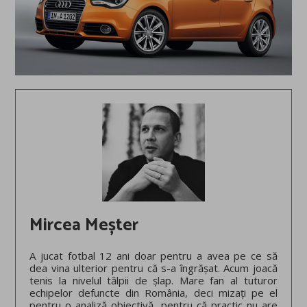
Mircea Meșter
A jucat fotbal 12 ani doar pentru a avea pe ce să
dea vina ulterior pentru că s-a îngrășat. Acum joacă
tenis la nivelul tălpii de șlap. Mare fan al tuturor
echipelor defuncte din România, deci mizați pe el
pentru o analiză obiectivă, pentru că practic nu are