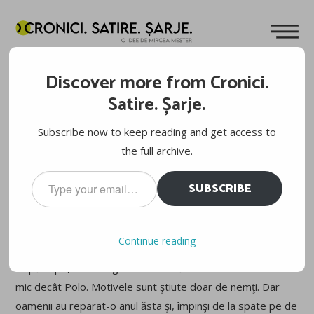
NOUL VW UP! CU CINCI UŞI
Discover more from Cronici.
Cuvinte de
Mircea Meșter
23.01.2012
Satire. Șarje.
Subscribe now to keep reading and get access to
the full archive.
Type
SUBSCRIBE
your
email…
Continue reading
După Lupo, Volkswagen a evitat să lanseze un model mai
mic decât Polo. Motivele sunt ştiute doar de nemţi. Dar
oamenii au reparat-o anul ăsta şi, împinşi de la spate pe de