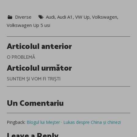
Diverse
Audi
,
Audi A1
,
VW Up
,
Volkswagen
,
Volkswagen Up 5 usi
Post
Articolul anterior
navigation
O PROBLEMĂ
Articolul următor
SUNTEM ȘI VOM FI TRIȘTI
Un Comentariu
Pingback:
Blogul lui Meşter · Lukas despre China și chinezi
Leave a Reply