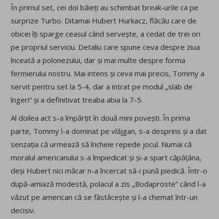
În primul set, cei doi băieți au schimbat break-urile ca pe
surprize Turbo. Ditamai Hubert Hurkacz, flăcău care de
obicei îți sparge ceasul când servește, a cedat de trei ori
pe propriul serviciu. Detaliu care spune ceva despre ziua
înceată a polonezului, dar și mai multe despre forma
fermierului nostru. Mai intens și ceva mai precis, Tommy a
servit pentru set la 5-4, dar a intrat pe modul „slab de
îngeri” și a definitivat treaba abia la 7-5.
Al doilea act s-a împărțit în două mini povești. În prima
parte, Tommy l-a dominat pe vlăjgan, s-a desprins și a dat
senzația că urmează să încheie repede jocul. Numai că
moralul americanului s-a împiedicat și și-a spart căpățâna,
deși Hubert nici măcar n-a încercat să-i pună piedică. Într-o
după-amiază modestă, polacul a zis „Bodaproste” când l-a
văzut pe american că se fâstâcește și l-a chemat într-un
decisiv.