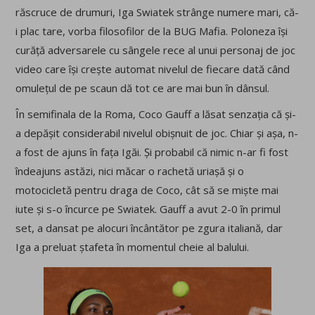
răscruce de drumuri, Iga Swiatek strânge numere mari, că-
i plac tare, vorba filosofilor de la BUG Mafia. Poloneza își
curăță adversarele cu sângele rece al unui personaj de joc
video care își crește automat nivelul de fiecare dată când
omulețul de pe scaun dă tot ce are mai bun în dânsul.
În semifinala de la Roma, Coco Gauff a lăsat senzația că și-
a depășit considerabil nivelul obișnuit de joc. Chiar și așa, n-
a fost de ajuns în fața Igăi. Și probabil că nimic n-ar fi fost
îndeajuns astăzi, nici măcar o rachetă uriașă și o
motocicletă pentru draga de Coco, cât să se miște mai
iute și s-o încurce pe Swiatek. Gauff a avut 2-0 în primul
set, a dansat pe alocuri încântător pe zgura italiană, dar
Iga a preluat ștafeta în momentul cheie al balului.