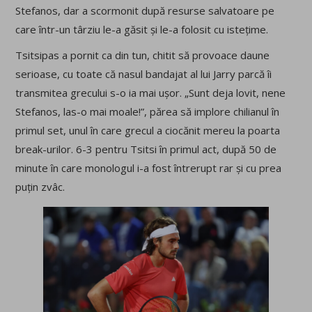
Stefanos, dar a scormonit după resurse salvatoare pe
care într-un târziu le-a găsit și le-a folosit cu istețime.
Tsitsipas a pornit ca din tun, chitit să provoace daune
serioase, cu toate că nasul bandajat al lui Jarry parcă îi
transmitea grecului s-o ia mai ușor. „Sunt deja lovit, nene
Stefanos, las-o mai moale!”, părea să implore chilianul în
primul set, unul în care grecul a ciocănit mereu la poarta
break-urilor. 6-3 pentru Tsitsi în primul act, după 50 de
minute în care monologul i-a fost întrerupt rar și cu prea
puțin zvâc.