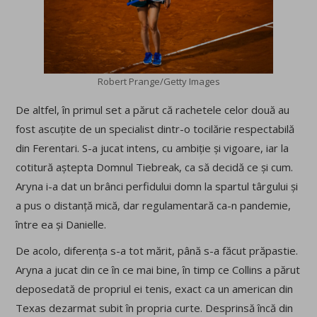
Robert Prange/Getty Images
De altfel, în primul set a părut că rachetele celor două au
fost ascuțite de un specialist dintr-o tocilărie respectabilă
din Ferentari. S-a jucat intens, cu ambiție și vigoare, iar la
cotitură aștepta Domnul Tiebreak, ca să decidă ce și cum.
Aryna i-a dat un brânci perfidului domn la spartul târgului și
a pus o distanță mică, dar regulamentară ca-n pandemie,
între ea și Danielle.
De acolo, diferența s-a tot mărit, până s-a făcut prăpastie.
Aryna a jucat din ce în ce mai bine, în timp ce Collins a părut
deposedată de propriul ei tenis, exact ca un american din
Texas dezarmat subit în propria curte. Desprinsă încă din