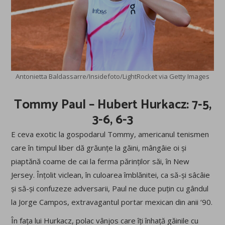
Antonietta Baldassarre/Insidefoto/LightRocket via Getty Images
Tommy Paul – Hubert Hurkacz: 7-5,
3-6, 6-3
E ceva exotic la gospodarul Tommy, americanul tenismen
care în timpul liber dă grăunțe la găini, mângâie oi și
piaptănă coame de cai la ferma părinților săi, în New
Jersey. Înțolit viclean, în culoarea îmblănitei, ca să-și sâcâie
și să-și confuzeze adversarii, Paul ne duce puțin cu gândul
la Jorge Campos, extravagantul portar mexican din anii ‘90.
În fața lui Hurkacz, polac vânjos care îți înhață găinile cu