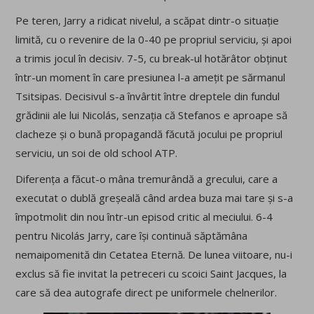
Pe teren, Jarry a ridicat nivelul, a scăpat dintr-o situație
limită, cu o revenire de la 0-40 pe propriul serviciu, și apoi
a trimis jocul în decisiv. 7-5, cu break-ul hotărâtor obținut
într-un moment în care presiunea l-a amețit pe sărmanul
Tsitsipas. Decisivul s-a învârtit între dreptele din fundul
grădinii ale lui Nicolás, senzația că Stefanos e aproape să
clacheze și o bună propagandă făcută jocului pe propriul
serviciu, un soi de old school ATP.
Diferența a făcut-o mâna tremurândă a grecului, care a
executat o dublă greșeală când ardea buza mai tare și s-a
împotmolit din nou într-un episod critic al meciului. 6-4
pentru Nicolás Jarry, care își continuă săptămâna
nemaipomenită din Cetatea Eternă. De lunea viitoare, nu-i
exclus să fie invitat la petreceri cu scoici Saint Jacques, la
care să dea autografe direct pe uniformele chelnerilor.