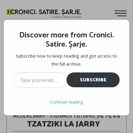
Discover more from Cronici.
Satire. Șarje.
Subscribe now to keep reading and get access to
the full archive.
Type
SUBSCRIBE
your
email…
ROMA 2024
Continue reading
NICOLÁS JARRY – STEFANOS TSITSIPAS: 3-6, 7-5, 6-4
TZATZIKI LA JARRY