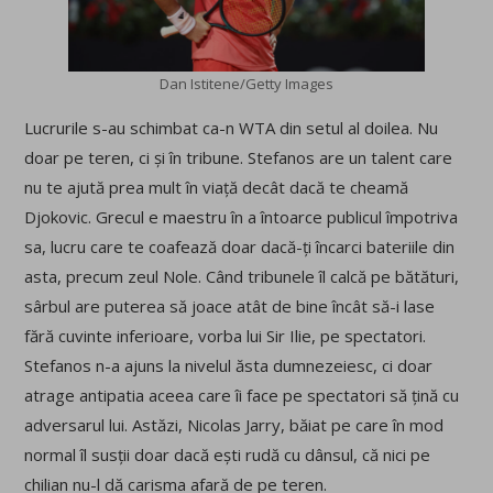
Dan Istitene/Getty Images
Lucrurile s-au schimbat ca-n WTA din setul al doilea. Nu
doar pe teren, ci și în tribune. Stefanos are un talent care
nu te ajută prea mult în viață decât dacă te cheamă
Djokovic. Grecul e maestru în a întoarce publicul împotriva
sa, lucru care te coafează doar dacă-ți încarci bateriile din
asta, precum zeul Nole. Când tribunele îl calcă pe bătături,
sârbul are puterea să joace atât de bine încât să-i lase
fără cuvinte inferioare, vorba lui Sir Ilie, pe spectatori.
Stefanos n-a ajuns la nivelul ăsta dumnezeiesc, ci doar
atrage antipatia aceea care îi face pe spectatori să țină cu
adversarul lui. Astăzi, Nicolas Jarry, băiat pe care în mod
normal îl susții doar dacă ești rudă cu dânsul, că nici pe
chilian nu-l dă carisma afară de pe teren.