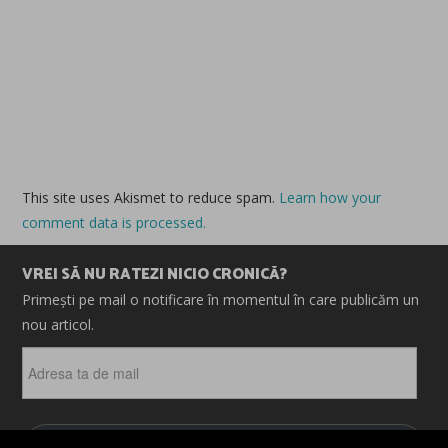
This site uses Akismet to reduce spam.
Learn how your
comment data is processed.
VREI SĂ NU RATEZI NICIO CRONICĂ?
Primești pe mail o notificare în momentul în care publicăm un
nou articol.
Adresa
ta
de
mail