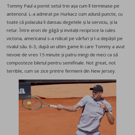
Tommy Paul a pornit setul trei așa cum îl terminase pe
anteriorul. L-a admirat pe Hurkacz cum adună puncte, cu
toate că polacului îi dansau degetele și la serviciu, și la
retur. Între erori de gâgă și invitații reciproce la cules
victoria, americanul s-a ridicat pe vârfuri și l-a depășit pe
rivalul său. 6-3, după un ultim game în care Tommy a avut
nevoie de vreo 15 minute și patru mingi de meci ca să
composteze biletul pentru semifinale. Not great, not
terrible, cum se zice printre fermierii din New Jersey.