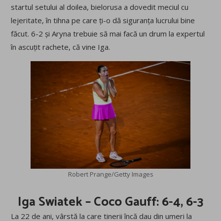
startul setului al doilea, bielorusa a dovedit meciul cu
lejeritate, în tihna pe care ți-o dă siguranța lucrului bine
făcut. 6-2 și Aryna trebuie să mai facă un drum la expertul
în ascuțit rachete, că vine Iga.
Robert Prange/Getty Images
Iga Swiatek – Coco Gauff: 6-4, 6-3
La 22 de ani, vârstă la care tinerii încă dau din umeri la