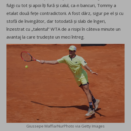
fulgi cu tot și apoi îți fură și calul, ca-n bancuri, Tommy a
etalat două fețe contradictorii. A fost dârz, sigur pe el și cu
stofă de învingător, dar totodată și slab de îngeri,
înzestrat cu „talentul” WTA de a risipi în câteva minute un
avantaj la care trudește un meci întreg.
Giussepe Maffia/NurPhoto via Getty Images