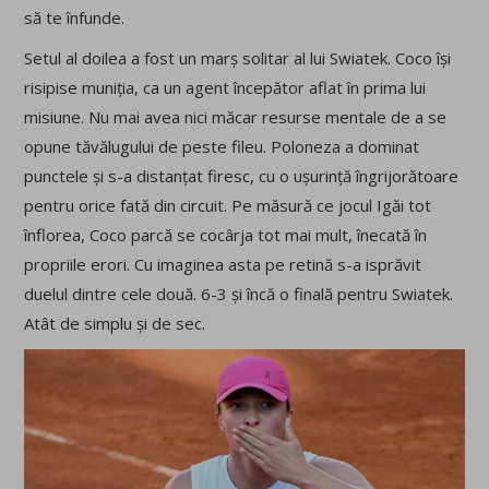
să te înfunde.
Setul al doilea a fost un marș solitar al lui Swiatek. Coco își
risipise muniția, ca un agent începător aflat în prima lui
misiune. Nu mai avea nici măcar resurse mentale de a se
opune tăvălugului de peste fileu. Poloneza a dominat
punctele și s-a distanțat firesc, cu o ușurință îngrijorătoare
pentru orice fată din circuit. Pe măsură ce jocul Igăi tot
înflorea, Coco parcă se cocârja tot mai mult, înecată în
propriile erori. Cu imaginea asta pe retină s-a isprăvit
duelul dintre cele două. 6-3 și încă o finală pentru Swiatek.
Atât de simplu și de sec.