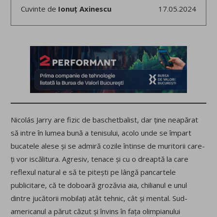
Cuvinte de
Ionuț Axinescu
17.05.2024
Nicolás Jarry are fizic de baschetbalist, dar ține neapărat
să intre în lumea bună a tenisului, acolo unde se împart
bucatele alese și se admiră cozile întinse de muritorii care-
ți vor iscălitura. Agresiv, tenace și cu o dreaptă la care
reflexul natural e să te pitești pe lângă pancartele
publicitare, că te doboară grozăvia aia, chilianul e unul
dintre jucătorii mobilați atât tehnic, cât și mental. Sud-
americanul a părut căzut și învins în fața olimpianului