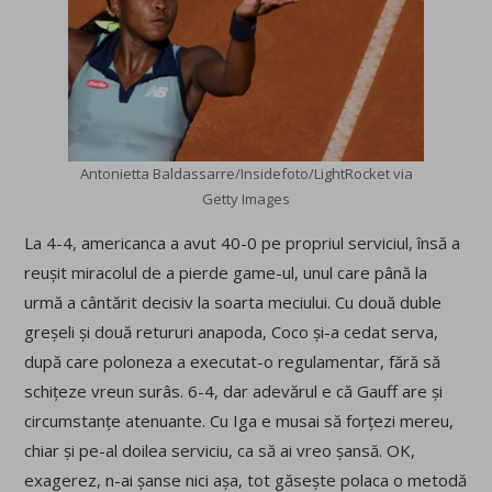
Antonietta Baldassarre/Insidefoto/LightRocket via
Getty Images
La 4-4, americanca a avut 40-0 pe propriul serviciul, însă a
reușit miracolul de a pierde game-ul, unul care până la
urmă a cântărit decisiv la soarta meciului. Cu două duble
greșeli și două retururi anapoda, Coco și-a cedat serva,
după care poloneza a executat-o regulamentar, fără să
schițeze vreun surâs. 6-4, dar adevărul e că Gauff are și
circumstanțe atenuante. Cu Iga e musai să forțezi mereu,
chiar și pe-al doilea serviciu, ca să ai vreo șansă. OK,
exagerez, n-ai șanse nici așa, tot găsește polaca o metodă