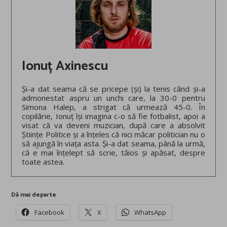
Ionuț Axinescu
Și-a dat seama că se pricepe (și) la tenis când și-a
admonestat aspru un unchi care, la 30-0 pentru
Simona Halep, a strigat că urmează 45-0. În
copilărie, Ionuț își imagina c-o să fie fotbalist, apoi a
visat că va deveni muzician, după care a absolvit
Științe Politice și a înțeles că nici măcar politician nu o
să ajungă în viața asta. Și-a dat seama, până la urmă,
că e mai înțelept să scrie, tăios și apăsat, despre
toate astea.
Dă mai departe
Facebook
X
WhatsApp