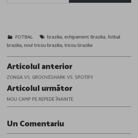
email…
FOTBAL
brazilia
,
echipament Brazilia
,
fotbal
brazilia
,
noul tricou brazilia
,
tricou brazilia
Post
Articolul anterior
navigation
ZONGA VS. GROOVESHARK VS. SPOTIFY
Articolul următor
NOU CAMP PE REPEDE ÎNAINTE
Un Comentariu