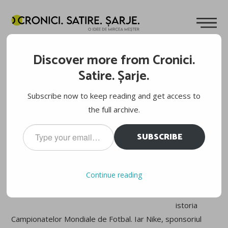
NASCIDO PARA JOGAR FUTEBOL
Discover more from Cronici.
Cuvinte de
Mircea Meșter
04.02.2012
Satire. Șarje.
Este
Subscribe now to keep reading and get access to
motto-ul
the full archive.
Naționalei
Type
SUBSCRIBE
Braziliei.
your
email…
Echipa cu
cele mai
Continue reading
multe
trofee din
istoria
Campionatelor Mondiale de Fotbal. Iar Nike, sponsoriul