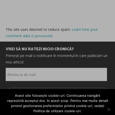
This site uses Akismet to reduce spam.
Learn how your
comment data is processed.
VREI SĂ NU RATEZI NICIO CRONICĂ?
Primești pe mail o notificare în momentul în care publicăm un
nou articol.
Adresa
ta
de
mail
ABONEAZĂ-TE
Acest site folosește cookie-uri. Continuarea navigării
reprezintă acceptul dvs. în acest scop. Pentru mai multe detalii
privind gestionarea preferințelor privind cookie-uri, vedeți
Politica de utilizare cookie-uri.
© 2026 CRONICI. SATIRE. ȘARJE. TOATE DREPTURILE