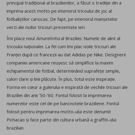
principal tradițional al brazilienilor, a făcut o tradiție din a
imprima acest motto pe interiorul tricoului de joc al
fotbaliștilor cariocas. De fapt, pe interiorul manșetelor
verzi ale noilor tricouri prezentate ieri.
Îmi place noul
Amarelinha
al Braziliei. Numele de alint al
tricoului naționalei. La fel cum îmi plac noile tricouri ale
Franței după ce francezii au dat Adidas pe Nike. Designerii
companiei americane reușesc să simplifice la maxim
echipamentul de fotbal, determinând suprafețe simple,
culori clare și linii
plăcute. În plus, totul este inspirație.
Forma en cœur a gulerului e inspirată de vechile tricouri ale
Braziliei din anii ’50-’60. Fontul folosit la imprimarea
numerelor este cel de pe bancnotele braziliene. Fontul
folosit pentru imprimarea motto-ului este denumit
Pichacao și face parte din cultura urbană a graffiti-ului
brazilian.