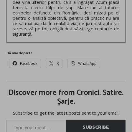
dea vina ulterior pentru că s-a îngrășat. Acum joacă
tenis la nivelul tălpii de șlap. Mare fan al tuturor
echipelor defuncte din România, deci mizați pe el
pentru o analiză obiectivă, pentru că practic nu are
ce să mai piardă. În cealaltă viață e jurnalist auto și-i
stresează pe toți obligându-i să-și lege centurile de
siguranță.
Dă mai departe
Facebook
X
WhatsApp
Discover more from Cronici. Satire.
Șarje.
Subscribe to get the latest posts sent to your email.
Type
SUBSCRIBE
your