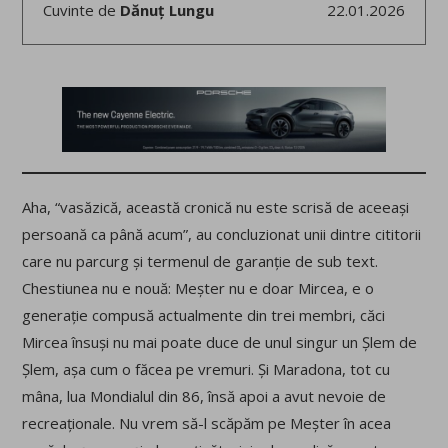
Cuvinte de
Dănuț Lungu
22.01.2026
Aha, “vasăzică, această cronică nu este scrisă de aceeași
persoană ca până acum”, au concluzionat unii dintre cititorii
care nu parcurg și termenul de garanție de sub text.
Chestiunea nu e nouă: Meșter nu e doar Mircea, e o
generație compusă actualmente din trei membri, căci
Mircea însuși nu mai poate duce de unul singur un Șlem de
Șlem, așa cum o făcea pe vremuri. Și Maradona, tot cu
mâna, lua Mondialul din 86, însă apoi a avut nevoie de
recreaționale. Nu vrem să-l scăpăm pe Meșter în acea