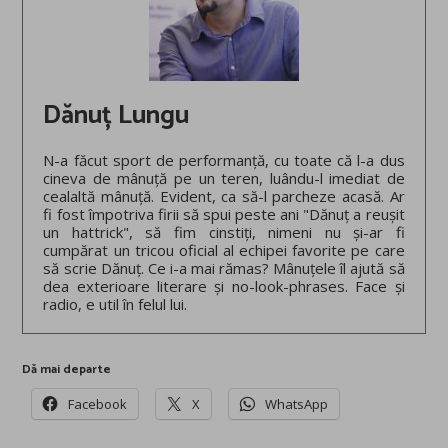
Dănuț Lungu
N-a făcut sport de performanță, cu toate că l-a dus
cineva de mânuță pe un teren, luându-l imediat de
cealaltă mânuță. Evident, ca să-l parcheze acasă. Ar
fi fost împotriva firii să spui peste ani "Dănuț a reușit
un hattrick", să fim cinstiți, nimeni nu și-ar fi
cumpărat un tricou oficial al echipei favorite pe care
să scrie Dănuț. Ce i-a mai rămas? Mânuțele îl ajută să
dea exterioare literare și no-look-phrases. Face și
radio, e util în felul lui.
Dă mai departe
Facebook
X
WhatsApp