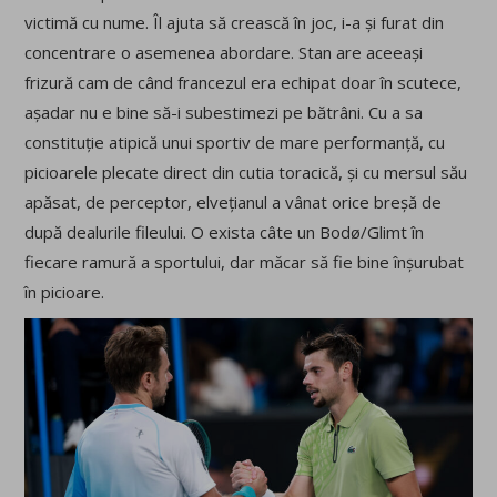
victimă cu nume. Îl ajuta să crească în joc, i-a și furat din
concentrare o asemenea abordare. Stan are aceeași
frizură cam de când francezul era echipat doar în scutece,
așadar nu e bine să-i subestimezi pe bătrâni. Cu a sa
constituție atipică unui sportiv de mare performanță, cu
picioarele plecate direct din cutia toracică, și cu mersul său
apăsat, de perceptor, elvețianul a vânat orice breșă de
după dealurile fileului. O exista câte un Bodø/Glimt în
fiecare ramură a sportului, dar măcar să fie bine înșurubat
în picioare.