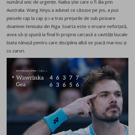
numărul unic de urgențe. Naiba știe care o fi ăla prin
Australia. Wang Xinyu a adunat ce căzuse pe jos, a pus
piesele cap la cap și i-a tras preșurile de sub picioare
doamnei tenisului din Riga. Soarta este o eroare neforțată,
avea să-și spună la final în propria carcasă a cavității bucale
biata nănașă pentru care disciplina albă se joacă mai nou și
cu zaruri.