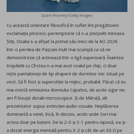
Quinn Rooney/Getty Images
Cu această orientare filosofică în suflet îmi pregătisem
exclamația pitoresc-peremptorie că s-a șterpelit mireasa.
Știți, Osaka s-a afișat la primul său meci de la AO 2026
într-o perdea de Pașcani mult mai scumpă ca să ne
demonstreze că activează într-o ligă superioară. Înaintea
tropăielii cu Cîrstea n-a mai avut voalul pe chip, ci doar
niște pantalonași de tip draperii de dormitor mic situat pe
vest. Să fi fost și superstiție la mijloc, probabil. Păcat că nu
mai există emisiunea domnului Capatos, de acolo sigur ne-
am fi însușit detalii microscopice. Și de Măruță, alt
prezentator supus extincției audio-vizuale. Neplăcerea
dominantă a venit, însă, în decisiv, acolo unde Sori mai
activa doar pe baterii. De la 2-0 și 3-1 pentru niponă, ea și-
a dozat energia mentală pentru 3-2 și cât de-un 30-0 pe