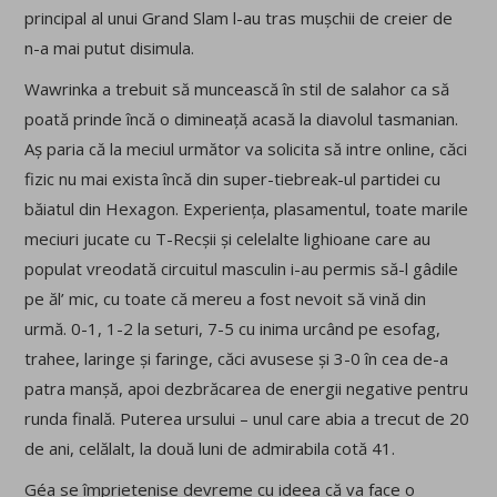
principal al unui Grand Slam l-au tras mușchii de creier de
n-a mai putut disimula.
Wawrinka a trebuit să muncească în stil de salahor ca să
poată prinde încă o dimineață acasă la diavolul tasmanian.
Aș paria că la meciul următor va solicita să intre online, căci
fizic nu mai exista încă din super-tiebreak-ul partidei cu
băiatul din Hexagon. Experiența, plasamentul, toate marile
meciuri jucate cu T-Recșii și celelalte lighioane care au
populat vreodată circuitul masculin i-au permis să-l gâdile
pe ăl’ mic, cu toate că mereu a fost nevoit să vină din
urmă. 0-1, 1-2 la seturi, 7-5 cu inima urcând pe esofag,
trahee, laringe și faringe, căci avusese și 3-0 în cea de-a
patra manșă, apoi dezbrăcarea de energii negative pentru
runda finală. Puterea ursului – unul care abia a trecut de 20
de ani, celălalt, la două luni de admirabila cotă 41.
Géa se împrietenise devreme cu ideea că va face o