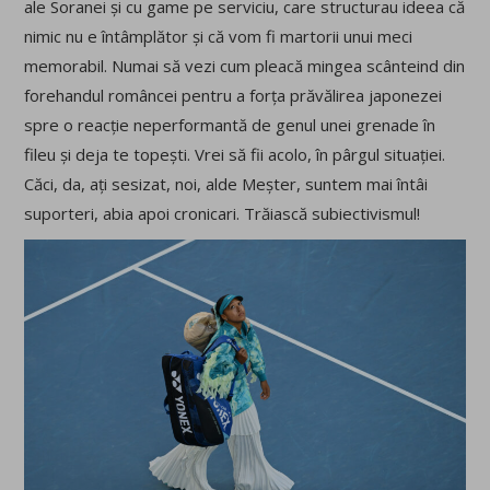
ale Soranei și cu game pe serviciu, care structurau ideea că
nimic nu e întâmplător și că vom fi martorii unui meci
memorabil. Numai să vezi cum pleacă mingea scânteind din
forehandul româncei pentru a forța prăvălirea japonezei
spre o reacție neperformantă de genul unei grenade în
fileu și deja te topești. Vrei să fii acolo, în pârgul situației.
Căci, da, ați sesizat, noi, alde Meșter, suntem mai întâi
suporteri, abia apoi cronicari. Trăiască subiectivismul!