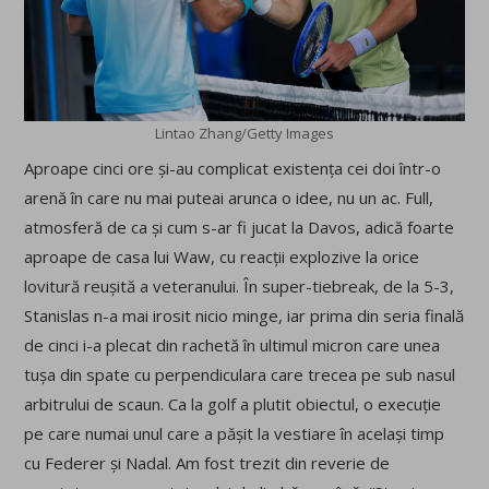
Lintao Zhang/Getty Images
Aproape cinci ore și-au complicat existența cei doi într-o
arenă în care nu mai puteai arunca o idee, nu un ac. Full,
atmosferă de ca și cum s-ar fi jucat la Davos, adică foarte
aproape de casa lui Waw, cu reacții explozive la orice
lovitură reușită a veteranului. În super-tiebreak, de la 5-3,
Stanislas n-a mai irosit nicio minge, iar prima din seria finală
de cinci i-a plecat din rachetă în ultimul micron care unea
tușa din spate cu perpendiculara care trecea pe sub nasul
arbitrului de scaun. Ca la golf a plutit obiectul, o execuție
pe care numai unul care a pășit la vestiare în același timp
cu Federer și Nadal. Am fost trezit din reverie de