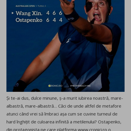
Și te-ai dus, dulce minune, ș-a murit iubirea noastră, mare-
albastră, mare-albastră… Căci de unde altfel de metafore
atunci când vrei să îmbraci așa cum se cuvine turneul de
hard înghițit de culoarea infinită a metilenului? Ostapenko,
din protagonista pe care platforma www.cronici.ro o