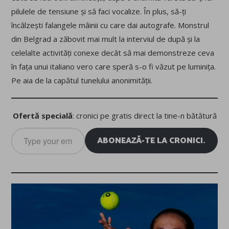
pilulele de tensiune și să faci vocalize. În plus, să-ți
încălzești falangele mâinii cu care dai autografe. Monstrul
din Belgrad a zăbovit mai mult la interviul de după și la
celelalte activități conexe decât să mai demonstreze ceva
în fața unui italiano vero care speră s-o fi văzut pe luminița.
Pe aia de la capătul tunelului anonimității.
Ofertă specială
: cronici pe gratis direct la tine-n bătătură
Type
ABONEAZĂ-TE LA CRONICI.
your
email…