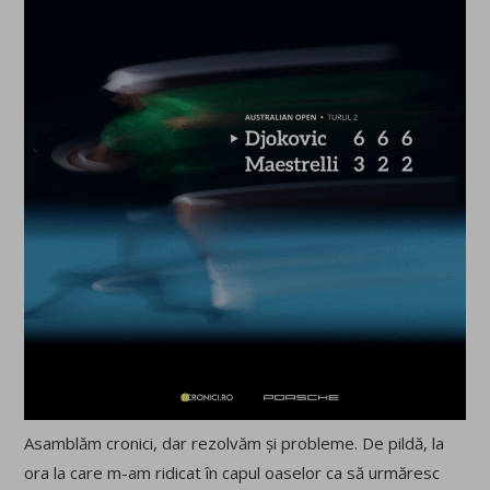
Asamblăm cronici, dar rezolvăm și probleme. De pildă, la
ora la care m-am ridicat în capul oaselor ca să urmăresc