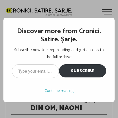
Discover more from Cronici.
Satire. Șarje.
Subscribe now to keep reading and get access to
the full archive.
Type
SUBSCRIBE
your
email…
AUSTRALIAN OPEN 2026
Continue reading
NAOMI OSAKA – SORANA CÎRSTEA 6-3, 4-6, 6-2
DIN OM, NAOMI