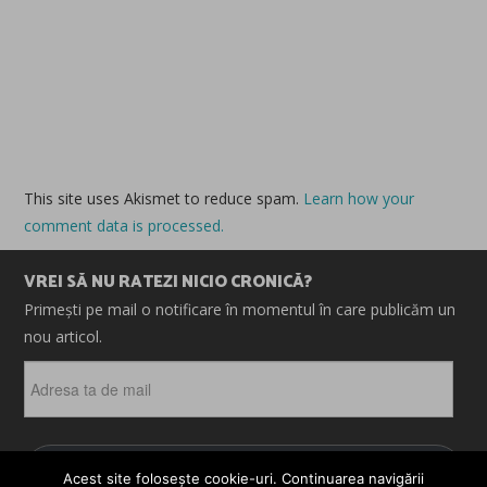
This site uses Akismet to reduce spam.
Learn how your
comment data is processed.
VREI SĂ NU RATEZI NICIO CRONICĂ?
Primești pe mail o notificare în momentul în care publicăm un
nou articol.
Adresa
ta
de
mail
ABONEAZĂ-TE
Acest site folosește cookie-uri. Continuarea navigării