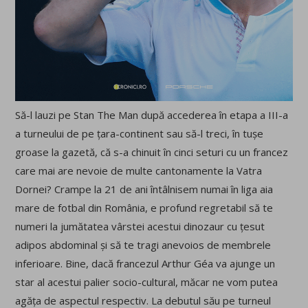
Să-l lauzi pe Stan The Man după accederea în etapa a III-a
a turneului de pe țara-continent sau să-l treci, în tușe
groase la gazetă, că s-a chinuit în cinci seturi cu un francez
care mai are nevoie de multe cantonamente la Vatra
Dornei? Crampe la 21 de ani întâlnisem numai în liga aia
mare de fotbal din România, e profund regretabil să te
numeri la jumătatea vârstei acestui dinozaur cu țesut
adipos abdominal și să te tragi anevoios de membrele
inferioare. Bine, dacă francezul Arthur Géa va ajunge un
star al acestui palier socio-cultural, măcar ne vom putea
agăța de aspectul respectiv. La debutul său pe turneul