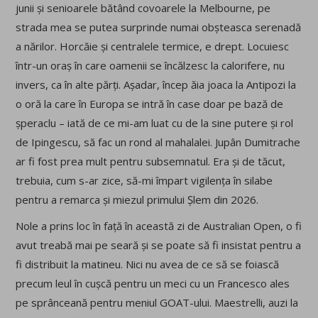
junii și senioarele bătând covoarele la Melbourne, pe
strada mea se putea surprinde numai obșteasca serenadă
a nărilor. Horcăie și centralele termice, e drept. Locuiesc
într-un oraș în care oamenii se încălzesc la calorifere, nu
invers, ca în alte părți. Așadar, încep ăia joaca la Antipozi la
o oră la care în Europa se intră în case doar pe bază de
șperaclu – iată de ce mi-am luat cu de la sine putere și rol
de Ipingescu, să fac un rond al mahalalei. Jupân Dumitrache
ar fi fost prea mult pentru subsemnatul. Era și de tăcut,
trebuia, cum s-ar zice, să-mi împart vigilența în silabe
pentru a remarca și miezul primului Șlem din 2026.
Nole a prins loc în față în această zi de Australian Open, o fi
avut treabă mai pe seară și se poate să fi insistat pentru a
fi distribuit la matineu. Nici nu avea de ce să se foiască
precum leul în cușcă pentru un meci cu un Francesco ales
pe sprânceană pentru meniul GOAT-ului. Maestrelli, auzi la