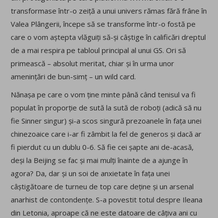
transformase într-o zeiță a unui univers rămas fără frâne în
Valea Plângerii, începe să se transforme într-o fostă pe
care o vom aștepta vlăguiți să-și câștige în calificări dreptul
de a mai respira pe tabloul principal al unui GS. Ori să
primească – absolut meritat, chiar și în urma unor
amenințări de bun-simț – un wild card.
Nănașa pe care o vom ține minte până când tenisul va fi
populat în proporție de sută la sută de roboți (adică să nu
fie Sinner singur) și-a scos singură prezoanele în fața unei
chinezoaice care i-ar fi zâmbit la fel de generos și dacă ar
fi pierdut cu un dublu 0-6. Să fie cei șapte ani de-acasă,
deși la Beijing se fac și mai mulți înainte de a ajunge în
agora? Da, dar și un soi de anxietate în fața unei
câștigătoare de turneu de top care deține și un arsenal
anarhist de contondențe. S-a povestit totul despre Ileana
din Letonia, aproape că ne este datoare de câțiva ani cu