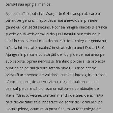
tenisul său aprig și mânios.
Așa cum a început și cu Wang. Un 6-4 transpirat, care a
pârâit pe genunchi, apoi ceva mai anevoios în primele
game-uri din setul secund. Pocnea mingile dincolo și arunca
și cele două web-cam-uri din jurul nasului prin tribune în
halul în care vecinul meu din anii 90, fost coleg de gimnaziu,
trăia la intensitate maximă în stratosfera unei Dacia 1310.
Ajungea în parcare cu scârțâit de roți și de ce mai avea pe
sub capotă, oprea nervos și, trântind portiera, își proiecta
privirea ca pe suliță spre fațada blocului. Orice act de
bravură are nevoie de validare, cumva îi înțeleg frustrarea
că nimeni, preț de ani verzi, nu a ieșit la balcon cu acel
cearșaf pe care să troneze următoarea combinație de
litere: “Bravo, vecine, suntem mândri de tine, de achiziția
ta și de calitățile tale înnăscute de șofer de Formula 1 pe
Dacia!” Jelena, acum mi-a picat fisa, mi-ai fost colegă de