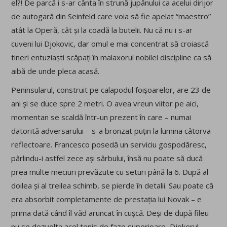
el?! De parcă i s-ar cânta în strună jupânului ca acelui dirijor
de autogară din Seinfeld care voia să fie apelat “maestro”
atât la Operă, cât și la coadă la butelii. Nu că nu i s-ar
cuveni lui Djokovic, dar omul e mai concentrat să croiască
tineri entuziaști scăpați în malaxorul nobilei discipline ca să
aibă de unde pleca acasă.
Peninsularul, construit pe calapodul foișoarelor, are 23 de
ani și se duce spre 2 metri. O avea vreun viitor pe aici,
momentan se scaldă într-un prezent în care – numai
datorită adversarului – s-a bronzat puțin la lumina câtorva
reflectoare. Francesco posedă un serviciu gospodăresc,
pârlindu-i astfel zece ași sârbului, însă nu poate să ducă
prea multe meciuri prevăzute cu seturi până la 6. După al
doilea și al treilea schimb, se pierde în detalii. Sau poate că
era absorbit completamente de prestația lui Novak – e
prima dată când îl văd aruncat în cușcă. Deși de după fileu
nu se dezvolta acel tenis de faze superioare, Djokerul