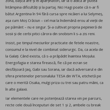
zonă, bașca are și el aparținători, iar la o adică ar putea
întâmpina dificultăți și la partaj. Nici Hagi poate că n-ar fi
bătut Argentina în 94 fără cursa spre nicăieri a lui Selymeș,
așa cum Moș Crăciun – cel mai la îndemână erou al vieții de
pe pământ – nu e singur. Și-a cultivat propria pepinieră de
sosii și de cerbi pitici cărora din snobism li s-a zis reni.
Insist, pe timpul meciurilor practicate de fetele noastre,
consumul e la nivel de combinat siderurgic. Da, ca acela de
la Galați. Când exista, că s-a prăpădit înaintea Moșului.
Energofagia e starea firească, fie că pe ecran se
desfășoară Jaq, Gabi sau Sorana, iar dacă adversarul e din
sfera prietenelor personalului TESA din WTA, etichetă pe
care o merită Osaka, mulgi priza cu trei sau patru mâini, ca
în alte galaxii.
Iar elementele care ne potențează starea vin pe parcurs,
recte cele două începuturi de set 1 și 2, ambele cu break