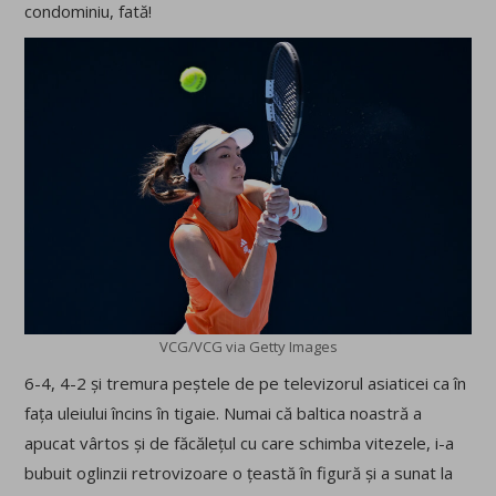
condominiu, fată!
VCG/VCG via Getty Images
6-4, 4-2 și tremura peștele de pe televizorul asiaticei ca în
fața uleiului încins în tigaie. Numai că baltica noastră a
apucat vârtos și de făcălețul cu care schimba vitezele, i-a
bubuit oglinzii retrovizoare o țeastă în figură și a sunat la