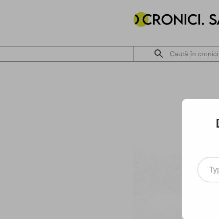
Type
your
email