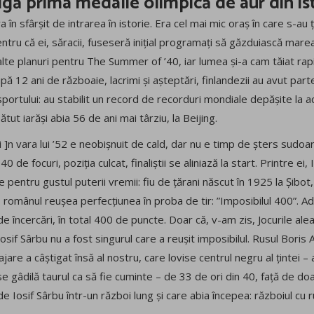
tigă prima medalie olimpică de aur din i
 în sfârșit de intrarea în istorie. Era cel mai mic oraș în care s-au 
pentru că ei, săracii, fuseseră inițial programați să găzduiască mar
lte planuri pentru The Summer of ’40, iar lumea și-a cam tăiat rap
ă 12 ani de războaie, lacrimi și așteptări, finlandezii au avut part
 sportului: au stabilit un record de recorduri mondiale depășite la
tut iarăși abia 56 de ani mai târziu, la Beijing.
i ]n vara lui ’52 e neobișnuit de cald, dar nu e timp de șters sudoar
0 de focuri, poziția culcat, finaliștii se aliniază la start. Printre ei
pentru gustul puterii vremii: fiu de țărani născut în 1925 la Șibot, 
omânul reușea perfecțiunea în proba de tir: ”Imposibilul 400”. Adi
 de încercări, în total 400 de puncte. Doar că, v-am zis, Jocurile al
Iosif Sârbu nu a fost singurul care a reușit imposibilul. Rusul Boris 
re a câștigat însă al nostru, care lovise centrul negru al țintei – ad
se gâdilă taurul ca să fie cuminte – de 33 de ori din 40, față de doa
e Iosif Sârbu într-un război lung și care abia începea: războiul cu ru