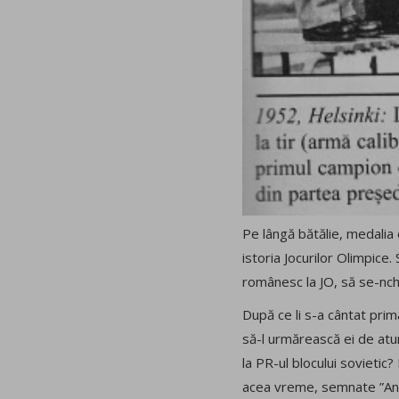
Pe lângă bătălie, medalia 
istoria Jocurilor Olimpice.
românesc la JO, să se-nch
După ce li s-a cântat prima
să-l urmărească ei de atun
la PR-ul blocului sovietic
acea vreme, semnate ”Andr