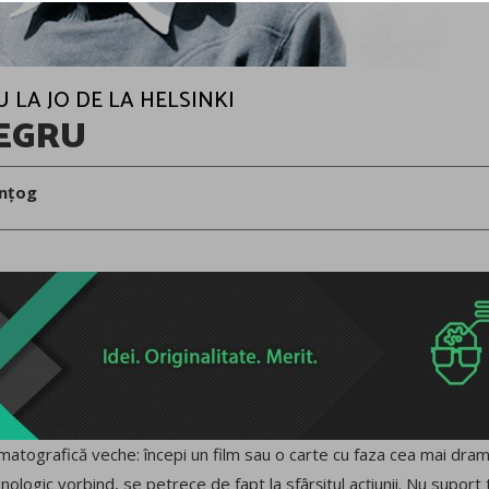
BU LA JO DE LA HELSINKI
EGRU
nțog
nematografică veche: începi un film sau o carte cu faza cea mai dram
onologic vorbind, se petrece de fapt la sfârșitul acțiunii. Nu suport