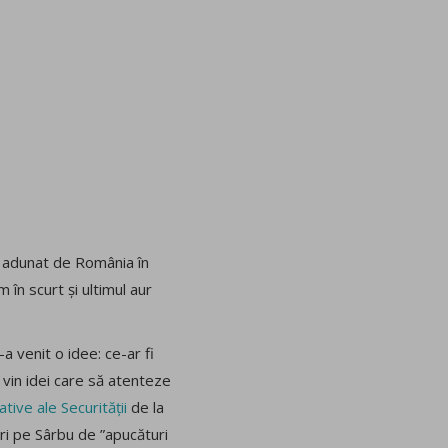
ur adunat de România în
 în scurt și ultimul aur
a venit o idee: ce-ar fi
i vin idei care să atenteze
ive ale Securității
de la
ri pe Sârbu de ”apucături