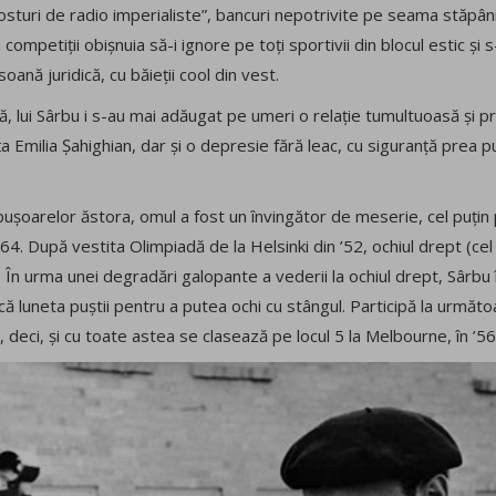
sturi de radio imperialiste”, bancuri nepotrivite pe seama stăpânir
a competiții obișnuia să-i ignore pe toți sportivii din blocul estic și
oană juridică, cu băieții cool din vest.
, lui Sârbu i s-au mai adăugat pe umeri o relație tumultuoasă și
rița Emilia Șahighian, dar și o depresie fără leac, cu siguranță prea p
rebușoarelor ăstora, omul a fost un învingător de meserie, cel puțin
64. După vestita Olimpiadă de la Helsinki din ’52, ochiul drept (cel 
 În urma unei degradări galopante a vederii la ochiul drept, Sârbu 
ă luneta puștii pentru a putea ochi cu stângul. Participă la următo
 deci, și cu toate astea se clasează pe locul 5 la Melbourne, în ’56,