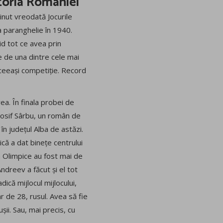
storia României
ținut vreodată Jocurile
ea paranghelie în 1940.
id tot ce avea prin
e de una dintre cele mai
 aceeași competiție. Record
ea. În finala probei de
, Iosif Sârbu, un român de
în județul Alba de astăzi.
că a dat binețe centrului
ea Olimpice au fost mai de
Andreev a făcut și el tot
ică mijlocul mijlocului,
r de 28, rusul. Avea să fie
șii. Sau, mai precis, cu