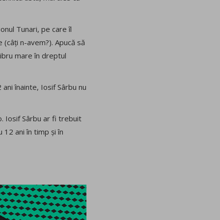
onul Tunari, pe care îl
e (câți n-avem?). Apucă să
libru mare în dreptul
 ani înainte, Iosif Sârbu nu
Iosif Sârbu ar fi trebuit
12 ani în timp și în