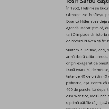
Iosif Sârbu câș
În 1952, Helsinki se bucura
Olimpice. Zic ”în sfârșit” 
Doar că Hitler avea deja a
agendă. Măcar știm că, dup
tari Olimpiade din istoria
de recorduri avea să fie bă
Suntem la Helsinki, deci, ș
armă liberă calibru redus, 4
origini exagerat de oneste 
După exact 70 de minute, r
țintei de 40 de ori din 40
psihiatrie, așa. Pentru că 
400 de puncte. La departaja
cum s-ar zice, locul unde 
o primă bătălie câștigată d