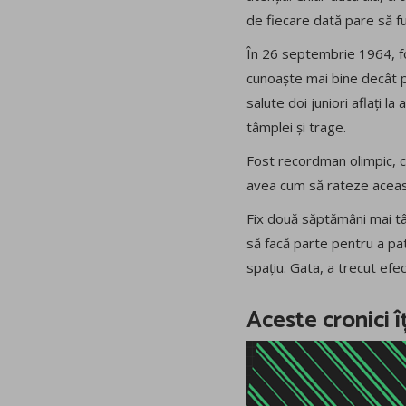
de fiecare dată pare să f
În 26 septembrie 1964, fos
cunoaște mai bine decât p
salute doi juniori aflați l
tâmplei și trage.
Fost recordman olimpic, cu 
avea cum să rateze aceas
Fix două săptămâni mai târ
să facă parte pentru a pat
spațiu. Gata, a trecut ef
Aceste cronici î