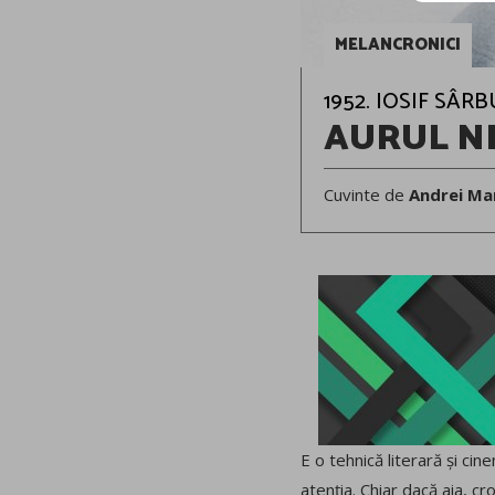
MELANCRONICI
1952. IOSIF SÂR
AURUL N
Cuvinte de
Andrei Ma
E o tehnică literară și ci
atenția. Chiar dacă aia, cr