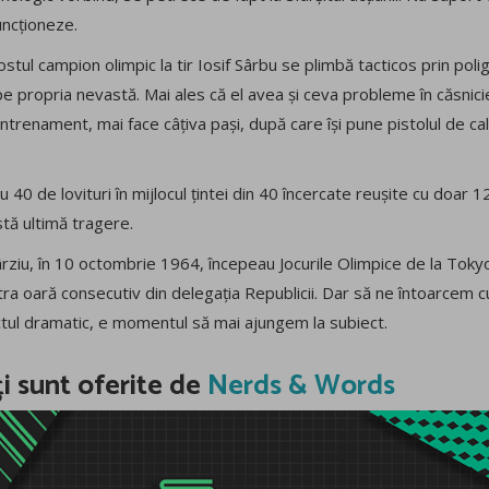
uncționeze.
tul campion olimpic la tir Iosif Sârbu se plimbă tacticos prin polig
e propria nevastă. Mai ales că el avea și ceva probleme în căsnici
a antrenament, mai face câțiva pași, după care își pune pistolul de ca
40 de lovituri în mijlocul țintei din 40 încercate reușite cu doar 12
tă ultimă tragere.
ziu, în 10 octombrie 1964, începeau Jocurile Olimpice de la Tokyo. 
ra oară consecutiv din delegația Republicii. Dar să ne întoarcem cu 
ectul dramatic, e momentul să mai ajungem la subiect.
ți sunt oferite de
Nerds & Words