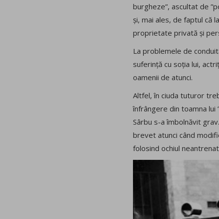
burgheze”, ascultat de ”po
și, mai ales, de faptul că l
proprietate privată și pers
La problemele de conduită
suferință cu soția lui, act
oamenii de atunci.
Altfel, în ciuda tuturor t
înfrângere din toamna lui ’
Sârbu s-a îmbolnăvit grav.
brevet atunci când modific
folosind ochiul neantrenat,