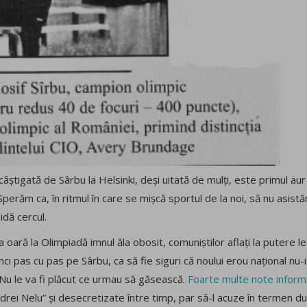
câștigată de Sârbu la Helsinki, deși uitată de mulți, este primul a
 Sperăm ca, în ritmul în care se mișcă sportul de la noi, să nu asistăm
idă cercul.
 oară la Olimpiadă imnul ăla obosit, comuniștilor aflați la putere le-
ci pas cu pas pe Sârbu, ca să fie siguri că noului erou național nu-
? Nu le va fi plăcut ce urmau să găsească.
Foarte multe note informat
ei Nelu” și desecretizate între timp, par să-l acuze în termen du