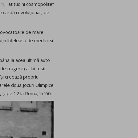
ii, ”atitudini cosmopolite”
 s-o ardă revoluționar, pe
 provocatoare de mare
uțin înțeleasă de medicii și
 până la acea ultimă auto-
de tragere) al lui Iosif
își creează propriul
arele două Jocuri Olimpice
 și pe 12 la Roma, în ’60.