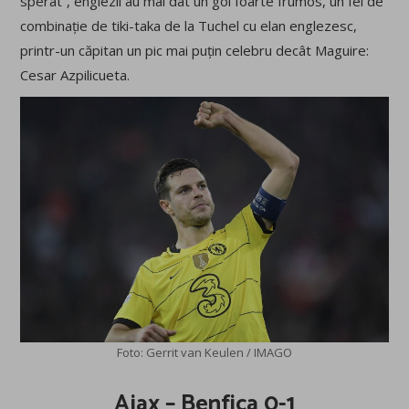
sperat”, englezii au mai dat un gol foarte frumos, un fel de
combinație de tiki-taka de la Tuchel cu elan englezesc,
printr-un căpitan un pic mai puțin celebru decât Maguire:
Cesar Azpilicueta.
Foto: Gerrit van Keulen / IMAGO
Ajax – Benfica 0-1