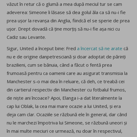
văzut în retur că o glumă a mea după meciul tur se cam
adeverea: Simeone îi lăsase să dea golul ăla ca să nu-i fie
prea ușor la revanșa din Anglia, fiindcă el se sperie de prea
ușor. Drept dovadă că ține morțiș să nu-i fie așa nici cu
Cadiz sau Levante.
Sigur, United a început bine: Fred
a încercat să ne arate
că
nu e de origine danpetresciană și doar adoptat de părinți
brazilieni, cum se bănuia, când a făcut o fentă prea
frumoasă pentru ca oamenii care au asigurat transmisia la
Manchester s-o mai dea în reluare, că deh, ce treabă cei
din cartierul respectiv din Manchester cu fotbalul frumos,
de niște ani încoace? Apoi, Elanga i-a dat literalmente la
cap lui Oblak, la cea mai mare ocazie a lui United, și era
deja cam clar. Ocaziile se răzbună ele în general, dar când
nu le marchezi împotriva lui Simeone, se răzbună uneori și
în mai multe meciuri ce urmează, nu doar în respectivul,