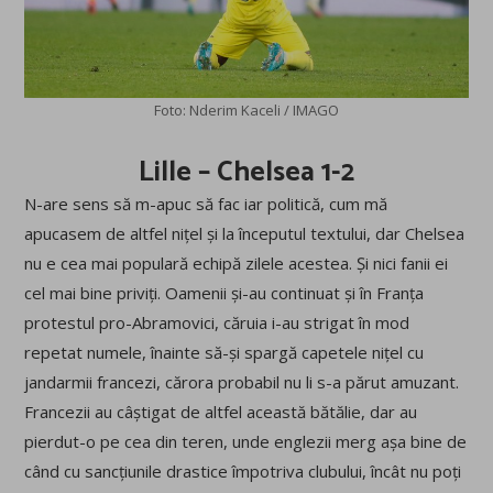
Foto: Nderim Kaceli / IMAGO
Lille – Chelsea 1-2
N-are sens să m-apuc să fac iar politică, cum mă
apucasem de altfel nițel și la începutul textului, dar Chelsea
nu e cea mai populară echipă zilele acestea. Și nici fanii ei
cel mai bine priviți. Oamenii și-au continuat și în Franța
protestul pro-Abramovici, căruia i-au strigat în mod
repetat numele, înainte să-și spargă capetele nițel cu
jandarmii francezi, cărora probabil nu li s-a părut amuzant.
Francezii au câștigat de altfel această bătălie, dar au
pierdut-o pe cea din teren, unde englezii merg așa bine de
când cu sancțiunile drastice împotriva clubului, încât nu poți