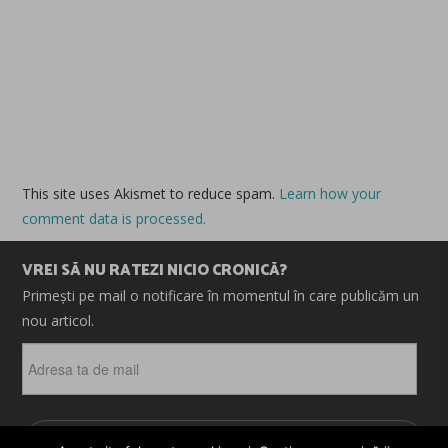
This site uses Akismet to reduce spam.
Learn how your
comment data is processed.
VREI SĂ NU RATEZI NICIO CRONICĂ?
Primești pe mail o notificare în momentul în care publicăm un
nou articol.
Adresa
ta
de
mail
ABONEAZĂ-TE