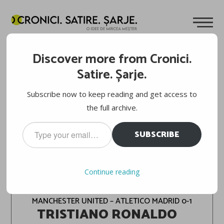
Discover more from Cronici.
Satire. Șarje.
Subscribe now to keep reading and get access to
the full archive.
Type
SUBSCRIBE
your
email…
CHAMPIONS LEAGUE, FAZA PE FIRUL IERBII.
Continue reading
OPTIMI
MANCHESTER UNITED – ATLETICO MADRID 0-1
TRISTIANO RONALDO