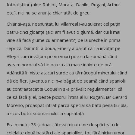
fotbaliștilor (alde Rabiot, Morata, Danilo, Rugani, Arthur
etc.), nici nu se anunța chiar atât de greu.
Chiar și-așa, neanunțat, lui Villarreal i-au șuierat cel puțin
patru-cinci gloanțe (aici am fi avut o glumă, dar cui îi mai
vine să facă glume cu armament?) pe la ureche în prima
repriză. Dar într-a doua, Emery a părut că l-a învățat pe
Allegri cum învățam pe vremuri poezia la română când
aveam norocul să fie pauza aia mare înainte de oră.
Adâncită în niște atacuri surde ca târnăcopul minerului când
dă de fier, Juventus nici n-a băgat de seamă când spaniolii
au contraatacat și Coquelin s-a prăvălit regulamentar, că
ce să facă și el, peste piciorul întins al lui Rugani, iar Gerard
Moreno, proaspăt intrat parcă special să bată penaltiul ăla,
a scos botul submarinului la suprafață.
Era minutul 78 și doar câteva minute ne despărțeau de
celelalte două bastârci ale spaniolilor, tot fără niciun umor