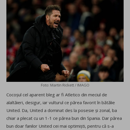
Foto: Martin Rickett / IMAGO
Cocoșul cel aparent bleg ar fi Atletico din meciul de
alaltăieri, desigur, iar vulturul ce părea favorit în bătălie
United. Da, United a dominat des la posesie și zonal, ba
chiar a plecat cu un 1-1 ce părea bun din Spania. Dar părea
bun doar fanilor United cei mai optimiști, pentru că s-a