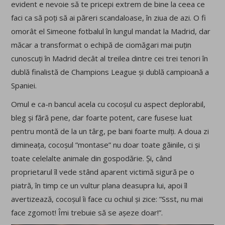
evident e nevoie să te pricepi extrem de bine la ceea ce
faci ca să poți să ai păreri scandaloase, în ziua de azi. O fi
omorât el Simeone fotbalul în lungul mandat la Madrid, dar
măcar a transformat o echipă de ciomăgari mai puțin
cunoscuți în Madrid decât al treilea dintre cei trei tenori în
dublă finalistă de Champions League și dublă campioană a
Spaniei.
Omul e ca-n bancul acela cu cocoșul cu aspect deplorabil,
bleg și fără pene, dar foarte potent, care fusese luat
pentru montă de la un târg, pe bani foarte mulți. A doua zi
dimineața, cocoșul ”montase” nu doar toate găinile, ci și
toate celelalte animale din gospodărie. Și, când
proprietarul îl vede stând aparent victimă sigură pe o
piatră, în timp ce un vultur plana deasupra lui, apoi îl
avertizează, cocoșul îi face cu ochiul și zice: ”Ssst, nu mai
face zgomot! Îmi trebuie să se așeze doar!”.