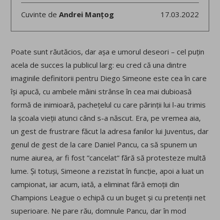
Cuvinte de
Andrei Manțog
17.03.2022
Poate sunt răutăcios, dar așa e umorul deseori – cel puțin
acela de succes la publicul larg: eu cred că una dintre
imaginile definitorii pentru Diego Simeone este cea în care
își apucă, cu ambele mâini strânse în cea mai dubioasă
formă de inimioară, pachețelul cu care părinții lui l-au trimis
la școala vieții atunci când s-a născut. Era, pe vremea aia,
un gest de frustrare făcut la adresa fanilor lui Juventus, dar
genul de gest de la care Daniel Pancu, ca să spunem un
nume aiurea, ar fi fost ”cancelat” fără să protesteze multă
lume. Și totuși, Simeone a rezistat în funcție, apoi a luat un
campionat, iar acum, iată, a eliminat fără emoții din
Champions League o echipă cu un buget și cu pretenții net
superioare. Ne pare rău, domnule Pancu, dar în mod