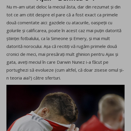
Nu m-am uitat deloc la meciul ăsta, dar din rezumat și din
tot ce am citit despre el pare că a fost exact ca primele
două comentate aici: gazdele cu atacurile, oaspeții cu
golurile și calificarea, poate în acest caz mai puțin datorită
științei fotbalului, ca la Simeone și Emery, și mai mult
datorită norocului. Așa că recitiți vă rugăm primele două
cronici de meci, mai presărați mult ghinion pentru Ajax și
gata, aveți meciul în care Darwin Nunez i-a făcut pe
portughezi să evolueze (cum altfel, că doar zisese omul și-
n teoria aia?) către sferturi.