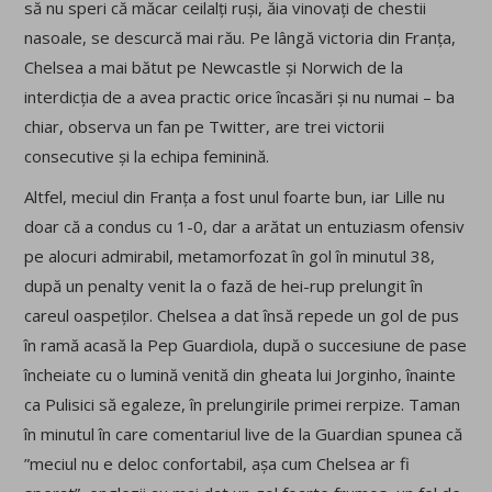
să nu speri că măcar ceilalți ruși, ăia vinovați de chestii
nasoale, se descurcă mai rău. Pe lângă victoria din Franța,
Chelsea a mai bătut pe Newcastle și Norwich de la
interdicția de a avea practic orice încasări și nu numai – ba
chiar, observa un fan pe Twitter, are trei victorii
consecutive și la echipa feminină.
Altfel, meciul din Franța a fost unul foarte bun, iar Lille nu
doar că a condus cu 1-0, dar a arătat un entuziasm ofensiv
pe alocuri admirabil, metamorfozat în gol în minutul 38,
după un penalty venit la o fază de hei-rup prelungit în
careul oaspeților. Chelsea a dat însă repede un gol de pus
în ramă acasă la Pep Guardiola, după o succesiune de pase
încheiate cu o lumină venită din gheata lui Jorginho, înainte
ca Pulisici să egaleze, în prelungirile primei rerpize. Taman
în minutul în care comentariul live de la Guardian spunea că
”meciul nu e deloc confortabil, așa cum Chelsea ar fi