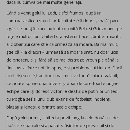
dacă nu cumva pe mai multe generații.
Când a venit golul lui Lodi, altfel frumos, după un
contraatac-liceu sau chiar facultate (că doar „școală” pare
zgârcit spus) în care au luat coroniță Felix și Griezmann, pe
fețele multor fani United s-a așternut acel zâmbet mioritic
al ciobanului care știe că urmează să moară. Ba mai mult,
știe că – la dracu’! – urmează să moară urât, nu doar ucis
de prieteni, ci și fără să se mai distreze vreun pic până la
final. Asta, între noi fie spus, e și problema lui United. Dacă
acel clișeu cu ”și-au dorit mai mult victoria” chiar e valabil,
se poate spune doar invers și doar despre foarte puține
echipe care își doresc victoriile destul de puțin. Și United,
cu Pogba șef al unui club extins de fotbaliști indolenți,
blazați și leneși, e printre acele echipe.
După golul primit, United a privit lung la cele două linii de
apărare spaniole și a pasat sfâșietor de previzibil și de