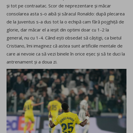
și tot pe contraatac. Scor de neprezentare și măcar
consolarea asta s-o aibă și săracul Ronaldo: după plecarea
de la Juventus s-a dus tot la o echipă cam fără pojghiță de
glorie, dar măcar el a ieșit din optimi doar cu 1-2 la
general, nu cu 1-4. Când ești obsedat să câștigi, ca bietul
Cristiano, îmi imaginez că astea sunt artificiile mentale de
care ai nevoie ca să vezi binele în orice eșec și să te duci la
antrenament și a doua zi.