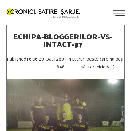
ECHIPA-BLOGGERILOR-VS-
INTACT-37
Published
16.06.2013
at
1280 ×
in
Lucruri peste care nu poți
848
să treci niciodată