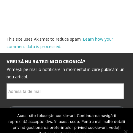
This site uses Akismet to reduce spam.
Learn how your
comment data is processed.
VREI SĂ NU RATEZI NICIO CRONICĂ?
Primești pe mail o notificare în momentul în care publicăm un
nou articol.
Adresa
ta
de
mail
ABONEAZĂ-TE
Acest site folosește cookie-uri. Continuarea navigării
reprezintă acceptul dvs. în acest scop. Pentru mai multe detalii
privind gestionarea preferințelor privind cookie-uri, vedeți