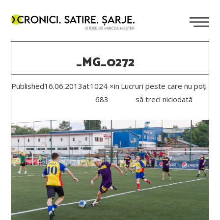
_MG_0272
Published
16.06.2013
at
1024 ×
in
Lucruri peste care nu poți
683
să treci niciodată