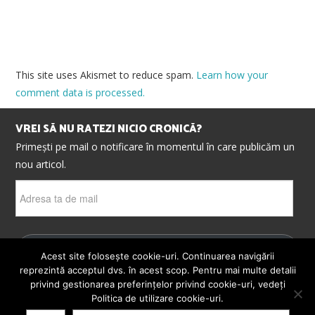
This site uses Akismet to reduce spam.
Learn how your
comment data is processed.
VREI SĂ NU RATEZI NICIO CRONICĂ?
Primești pe mail o notificare în momentul în care publicăm un
nou articol.
Adresa
ta
de
mail
ABONEAZĂ-TE
Acest site folosește cookie-uri. Continuarea navigării
reprezintă acceptul dvs. în acest scop. Pentru mai multe detalii
privind gestionarea preferințelor privind cookie-uri, vedeți
Politica de utilizare cookie-uri.
© 2026 CRONICI. SATIRE. ȘARJE. TOATE DREPTURILE