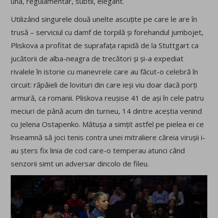
una, regulamentar, subtil, elegant.
Utilizând singurele două unelte ascuțite pe care le are în
trusă – serviciul cu damf de torpilă și forehandul jumbojet,
Pliskova a profitat de suprafața rapidă de la Stuttgart ca
jucătorii de alba-neagra de trecători și și-a expediat
rivalele în istorie cu manevrele care au făcut-o celebră în
circuit: răpăieli de lovituri din care ieși viu doar dacă porți
armură, ca romanii. Pliskova reușise 41 de ași în cele patru
meciuri de până acum din turneu, 14 dintre aceștia venind
cu Jelena Ostapenko. Mătușa a simțit astfel pe pielea ei ce
înseamnă să joci tenis contra unei mitraliere căreia virușii i-
au șters fix linia de cod care-o temperau atunci când
senzorii simt un adversar dincolo de fileu.