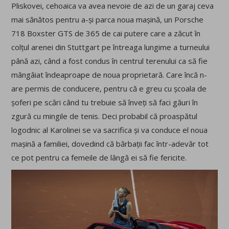
Pliskovei, cehoaica va avea nevoie de azi de un garaj ceva
mai sănătos pentru a-și parca noua mașină, un Porsche
718 Boxster GTS de 365 de cai putere care a zăcut în
colțul arenei din Stuttgart pe întreaga lungime a turneului
până azi, când a fost condus în centrul terenului ca să fie
mângâiat îndeaproape de noua proprietară. Care încă n-
are permis de conducere, pentru că e greu cu școala de
șoferi pe scări când tu trebuie să înveți să faci găuri în
zgură cu mingile de tenis. Deci probabil că proaspătul
logodnic al Karolinei se va sacrifica și va conduce el noua
mașină a familiei, dovedind că bărbații fac într-adevăr tot
ce pot pentru ca femeile de lângă ei să fie fericite.