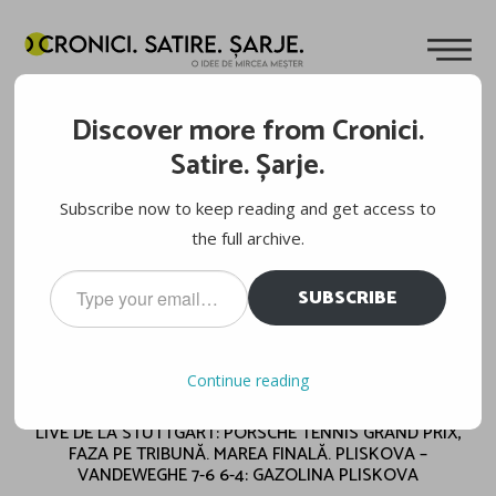
Discover more from Cronici.
Satire. Șarje.
Subscribe now to keep reading and get access to
the full archive.
Type
SUBSCRIBE
your
email…
Continue reading
LIVE DE LA STUTTGART: PORSCHE TENNIS GRAND PRIX,
FAZA PE TRIBUNĂ. MAREA FINALĂ. PLISKOVA –
VANDEWEGHE 7-6 6-4: GAZOLINA PLISKOVA