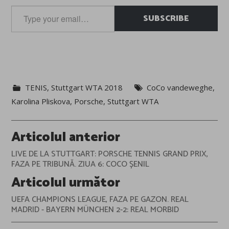
Type
SUBSCRIBE
your
email…
TENIS
,
Stuttgart WTA 2018
CoCo vandeweghe
,
Karolina Pliskova
,
Porsche
,
Stuttgart WTA
Post
Articolul anterior
navigation
LIVE DE LA STUTTGART: PORSCHE TENNIS GRAND PRIX,
FAZA PE TRIBUNĂ. ZIUA 6: COCO ȘENIL
Articolul următor
UEFA CHAMPIONS LEAGUE, FAZA PE GAZON. REAL
MADRID - BAYERN MÜNCHEN 2-2: REAL MORBID