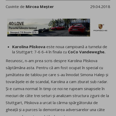
Cuvinte de
Mircea Meșter
29.04.2018
Karolina Pliskova
este noua campioană a turnelui de
la Stuttgart: 7-6 6-4 în finala cu
CoCo Vandeweghe.
Recunosc, n-am prea scris despre Karolina Pliskova
săptămâna asta. Pentru că am fost ocupat în special cu
jumătatea de tablou pe care s-au înnodat Simona Halep și
tovarășele ei de scandal, Karolina a cam zburat sub radar.
Și e cumva normal: în timp ce noi ne rupeam sinapsele în
meciuri de câte trei seturi și analizam structura zgurii de la
Stuttgart, Pliskova a urcat la cârma spărgătorului de
gheață și a purces la demontarea adversarelor una câte