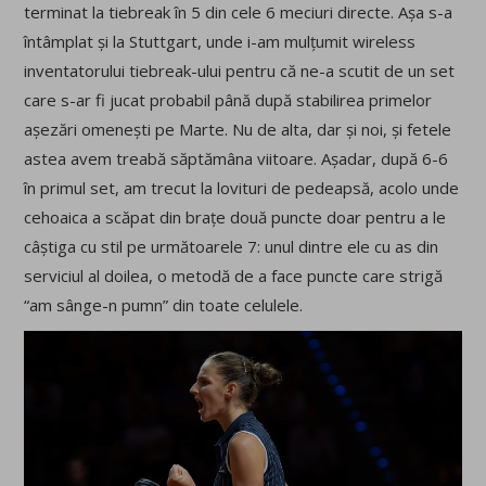
terminat la tiebreak în 5 din cele 6 meciuri directe. Așa s-a
întâmplat și la Stuttgart, unde i-am mulțumit wireless
inventatorului tiebreak-ului pentru că ne-a scutit de un set
care s-ar fi jucat probabil până după stabilirea primelor
așezări omenești pe Marte. Nu de alta, dar și noi, și fetele
astea avem treabă săptămâna viitoare. Așadar, după 6-6
în primul set, am trecut la lovituri de pedeapsă, acolo unde
cehoaica a scăpat din brațe două puncte doar pentru a le
câștiga cu stil pe următoarele 7: unul dintre ele cu as din
serviciul al doilea, o metodă de a face puncte care strigă
“am sânge-n pumn” din toate celulele.