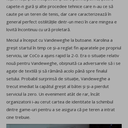
capete-n gură și alte procedee tehnice care n-au ce să
caute pe un teren de tenis, dar care caracterizează în
general perfect ostilitățile dintr-un meci în care mingea e
lovită încontinuu cu ură proletară.
Meciul a început cu Vandeweghe la butoane. Karolina a
greșit startul în timp ce și-a reglat fin aparatele pe propriul
serviciu, iar CoCo a ajuns rapid la 2-0. Era o situație relativ
nouă pentru Vandeweghe, obișnuită ca adversarele să i se
agațe de textilă și să rămână acolo până spre finalul
setului. Probabil surprinsă de situație, Vandeweghe a
trecut imediat la capătul greșit al bâtei și și-a pierdut
serviciul la zero. Un eveniment atât de rar, încât
organizatorii i-au cerut cartea de identitate la schimbul
dintre game-uri pentru a se asigura că pe teren a intrat
cine trebuie.