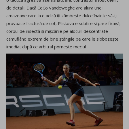
o tactică agresivă asemănătoare, contrastul a fost oferit
de detalii. Dacă CoCo Vandeweghe are alura unei
amazoane care la o adică îți zâmbește dulce înainte să-ți
provoace fractură de cot, Pliskova e subțire și pare firavă,
corpul de insectă și mișcările pe alocuri descentrate
camuflând extrem de bine ștăngile pe care le slobozește
imediat după ce arbitrul pornește meciul.