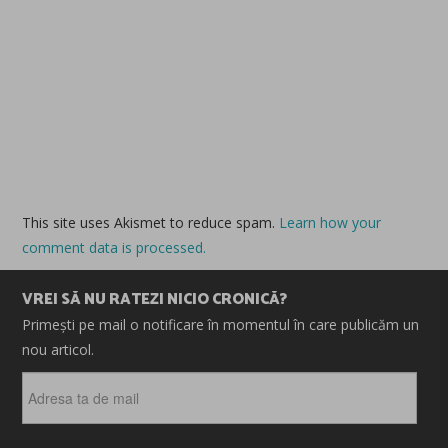
This site uses Akismet to reduce spam.
Learn how your
comment data is processed.
VREI SĂ NU RATEZI NICIO CRONICĂ?
Primești pe mail o notificare în momentul în care publicăm un
nou articol.
Adresa
ta
de
mail