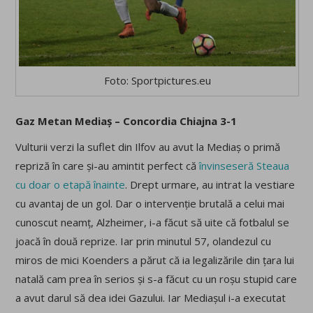
Foto: Sportpictures.eu
Gaz Metan Mediaș – Concordia Chiajna 3-1
Vulturii verzi la suflet din Ilfov au avut la Mediaș o primă
repriză în care și-au amintit perfect că
învinseseră Steaua
cu doar o etapă înainte
. Drept urmare, au intrat la vestiare
cu avantaj de un gol. Dar o intervenție brutală a celui mai
cunoscut neamț, Alzheimer, i-a făcut să uite că fotbalul se
joacă în două reprize. Iar prin minutul 57, olandezul cu
miros de mici Koenders a părut că ia legalizările din țara lui
natală cam prea în serios și s-a făcut cu un roșu stupid care
a avut darul să dea idei Gazului. Iar Mediașul i-a executat