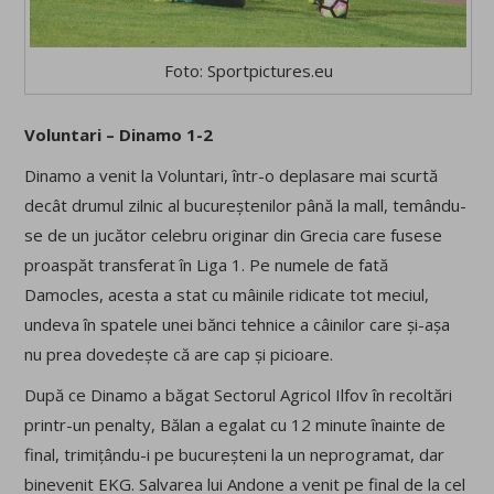
Foto: Sportpictures.eu
Voluntari – Dinamo 1-2
Dinamo a venit la Voluntari, într-o deplasare mai scurtă
decât drumul zilnic al bucureștenilor până la mall, temându-
se de un jucător celebru originar din Grecia care fusese
proaspăt transferat în Liga 1. Pe numele de fată
Damocles, acesta a stat cu mâinile ridicate tot meciul,
undeva în spatele unei bănci tehnice a câinilor care și-așa
nu prea dovedește că are cap și picioare.
După ce Dinamo a băgat Sectorul Agricol Ilfov în recoltări
printr-un penalty, Bălan a egalat cu 12 minute înainte de
final, trimițându-i pe bucureșteni la un neprogramat, dar
binevenit EKG. Salvarea lui Andone a venit pe final de la cel