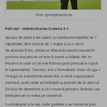
Foto: Sportpictures.eu
Poli Iași – Universitatea Craiova 2-1
Apropo de plată și de salarii: cu moldovenii neplătiți de 7
săptămâni, fără victorie de 7 etape și cu o cârcă
de absențe în lot, oltenii se aflau la începutul meciului în
postura unui pescar ce iese la șuete cu băieții, dar se
întoarce la soție cu cei mai frumoși pești pescuiți la copcă
în supermarket. Teoretic, era o formalitate. Doar că Liga 1
Orange se transformă uneori într-o zonă crepusculară
mioritică, acolo unde se întâmplă ca peștele de la raion să
fie lovit de darwinism și să-i crească picioare, lăsându-i pe
bieții pescari cu mâna pe conservă.
S-a întâmplat și la Iași, unde gazdele s-au remarcat prin