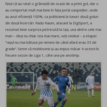
fatul că au ratat o grămadă de ocazii de a primi gol, dar s-
au comportat mult mai bine în fața porții oaspeților, unde
au avut eficiență 100%, ca politicienii la tunuri: două goluri
din două încercări. Radu Naum, atacant la DigiSport, a
rezumat bine surpriza petrecută la Iași, una dintre cele mai
mari – deși nu chiar cea mai mare, veți vedea! – a etapei:
”Iașul nu mai bătuse pe nimeni de când afară erau 35 de
grade”. Semn că moldovenii și-au impus măcar 4 victorii în
fiecare sezon de Liga 1, câte una pe anotimp.