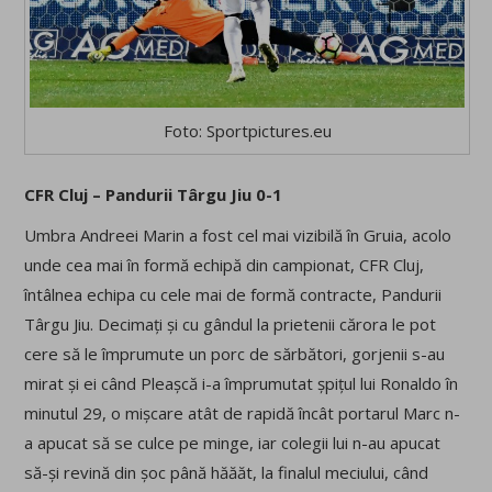
Foto: Sportpictures.eu
CFR Cluj – Pandurii Târgu Jiu 0-1
Umbra Andreei Marin a fost cel mai vizibilă în Gruia, acolo
unde cea mai în formă echipă din campionat, CFR Cluj,
întâlnea echipa cu cele mai de formă contracte, Pandurii
Târgu Jiu. Decimați și cu gândul la prietenii cărora le pot
cere să le împrumute un porc de sărbători, gorjenii s-au
mirat și ei când Pleașcă i-a împrumutat șpițul lui Ronaldo în
minutul 29, o mișcare atât de rapidă încât portarul Marc n-
a apucat să se culce pe minge, iar colegii lui n-au apucat
să-și revină din șoc până hăăăt, la finalul meciului, când