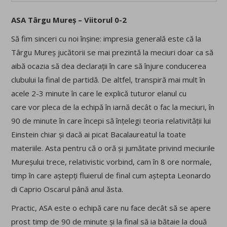
ASA Târgu Mureș – Viitorul 0-2
Să fim sinceri cu noi înșine: impresia generală este că la
Târgu Mureș jucătorii se mai prezintă la meciuri doar ca să
aibă ocazia să dea declarații în care să înjure conducerea
clubului la final de partidă. De altfel, transpiră mai mult în
acele 2-3 minute în care le explică tuturor elanul cu
care vor pleca de la echipă în iarnă decât o fac la meciuri, în
90 de minute în care începi să înțelegi teoria relativității lui
Einstein chiar și dacă ai picat Bacalaureatul la toate
materiile. Asta pentru că o oră și jumătate privind meciurile
Mureșului trece, relativistic vorbind, cam în 8 ore normale,
timp în care aștepți fluierul de final cum aștepta Leonardo
di Caprio Oscarul până anul ăsta.
Practic, ASA este o echipă care nu face decât să se apere
prost timp de 90 de minute și la final să ia bătaie la două