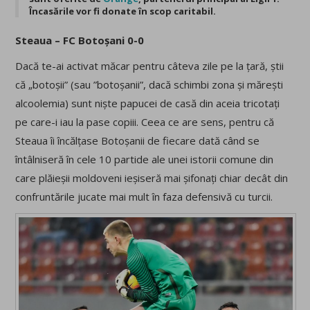
Încasările vor fi donate în scop caritabil.
Steaua – FC Botoșani 0-0
Dacă te-ai activat măcar pentru câteva zile pe la țară, știi
că „botoșii” (sau ”botoșanii”, dacă schimbi zona și mărești
alcoolemia) sunt niște papucei de casă din aceia tricotați
pe care-i iau la pase copiii. Ceea ce are sens, pentru că
Steaua îi încălțase Botoșanii de fiecare dată când se
întâlniseră în cele 10 partide ale unei istorii comune din
care plăieșii moldoveni ieșiseră mai șifonați chiar decât din
confruntările jucate mai mult în faza defensivă cu turcii.