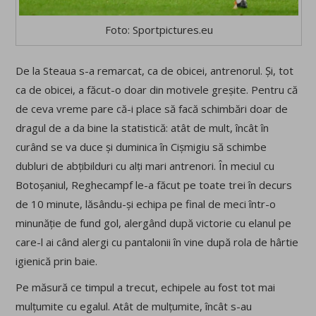
Foto: Sportpictures.eu
De la Steaua s-a remarcat, ca de obicei, antrenorul. Și, tot
ca de obicei, a făcut-o doar din motivele greșite. Pentru că
de ceva vreme pare că-i place să facă schimbări doar de
dragul de a da bine la statistică: atât de mult, încât în
curând se va duce și duminica în Cișmigiu să schimbe
dubluri de abțibilduri cu alți mari antrenori. În meciul cu
Botoșaniul, Reghecampf le-a făcut pe toate trei în decurs
de 10 minute, lăsându-și echipa pe final de meci într-o
minunăție de fund gol, alergând după victorie cu elanul pe
care-l ai când alergi cu pantalonii în vine după rola de hârtie
igienică prin baie.
Pe măsură ce timpul a trecut, echipele au fost tot mai
mulțumite cu egalul. Atât de mulțumite, încât s-au