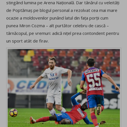
stingând lumina pe Arena Națională. Dar tânărul cu veleități
de Poptămaș pe blogul personal a rezolvat cea mai mare
ocazie a moldovenilor punând latul din fața porții cum
punea Miron Cozma – alt purtător celebru de cască –
târnăcopul, pe vremuri: adică nițel prea contondent pentru
un sport atât de firav.