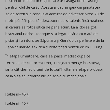
mișcări de manechin ruginit care ar câștiga orice casting
pentru rolul de călău. Acesta a luat mingea din jumătatea
sa de teren și a condus-o admirat de adversari vreo 70 de
metri până în poartă, descoperindu-și talente încă neatinse
în cariera sa fotbalistică de până acum. La al doilea gol,
brazilianul Pedro Henrique și-a legat jucăria cu o ață de
picior și i-a întors pe Săpunaru și Geraldo ca pe fetele de la
Căpâlna înainte să-i dea și niște țigări pentru drum lui Lung.
În etapa următoare, care se joacă imediat după ce
terminați de citit acest text, Timișoara merge la Craiova,
iar la cât chef au oltenii de fotbal în ultimele etape probabil
că n-o să se întoarcă nici de acolo cu mâna goală.
[table id=45 /]
[table id=46 /]