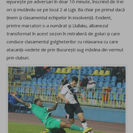
iepurește pe adversari în doar 10 minute, înscriind de trei
ori și mutându-se pe locul 2 al Ligii. Ba chiar pe primul dacă
ținem și clasamentul echipelor în insolvență. Evident,
printre marcatori s-a numărat și Llullaku, albanezul
transformat în acest sezon în mitralieră de goluri și care
conduce clasamentul golgheterilor cu relaxarea cu care
atacanții-vedete de prin București sug măslina din vermut
prin cluburi.