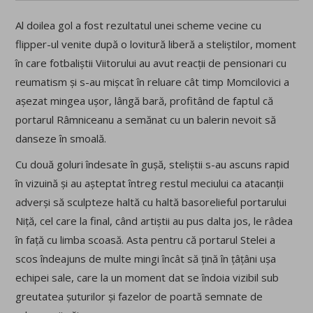
Al doilea gol a fost rezultatul unei scheme vecine cu
flipper-ul venite după o lovitură liberă a steliștilor, moment
în care fotbaliștii Viitorului au avut reacții de pensionari cu
reumatism și s-au mișcat în reluare cât timp Momcilovici a
așezat mingea ușor, lângă bară, profitând de faptul că
portarul Râmniceanu a semănat cu un balerin nevoit să
danseze în smoală.
Cu două goluri îndesate în gușă, steliștii s-au ascuns rapid
în vizuină și au așteptat întreg restul meciului ca atacanții
adverși să sculpteze haltă cu haltă basorelieful portarului
Niță, cel care la final, când artiștii au pus dalta jos, le râdea
în față cu limba scoasă. Asta pentru că portarul Stelei a
scos îndeajuns de multe mingi încât să țină în țâțâni ușa
echipei sale, care la un moment dat se îndoia vizibil sub
greutatea șuturilor și fazelor de poartă semnate de