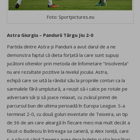
Foto: Sportpictures.eu
Astra Giurgiu – Pandurii Târgu Jiu 2-0
Partida dintre Astra și Pandurii a avut darul de a ne
demonstra faptul că dieta forțată la care sunt supuși
jucătorii oltenilor prin metoda de înfometare “Insolvența”
nu are rezultate pozitive la nivelul jocului. Astra,
echipă care se uită la rândul său la propriile conturi ca la
sarmalele fără umplutură, a reușit să-i calce pe rotule pe
adversarii săi și să joace relaxat, cu zvâcul primit de
parcursul bun din ultima perioadă în Europa League. S-a
terminat 2-0, cu două goluri inventate de Teixeira, un tip
de 36 de ani care aleargă în fiecare meci mai mult decât a
făcut-o Budescu în întreaga sa carieră, și Alex Ioniță, care
s-a născut când Teixeira avea deja buletin și știa înjurături