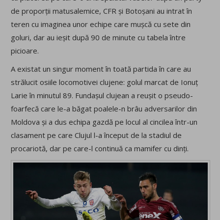
de proporții matusalemice, CFR și Botoșani au intrat în
teren cu imaginea unor echipe care mușcă cu sete din
goluri, dar au ieșit după 90 de minute cu tabela între
picioare.
A existat un singur moment în toată partida în care au
strălucit osiile locomotivei clujene: golul marcat de Ionuț
Larie în minutul 89. Fundașul clujean a reușit o pseudo-
foarfecă care le-a băgat poalele-n brâu adversarilor din
Moldova și a dus echipa gazdă pe locul al cincilea într-un
clasament pe care Clujul l-a început de la stadiul de
procariotă, dar pe care-l continuă ca mamifer cu dinți.