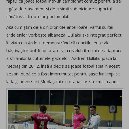
faptul că joacă fotbal într-un campionat confuz pentru a se
agăța de clasament și de a simți sub picioare suportul
sănătos al treptelor podiumului.
Așa cum știm deja din cronicile anterioare, vârful suliței
ardelenilor vorbește albaneza. Llullaku s-a integrat perfect
în viața din Ardeal, demonstrând că reacțiile lente ale
băștinașilor pot fi adaptate și la nivelul ritmului de adaptare
a străinilor la cutumele gazdelor. Azdren Llullaku joacă la
Mediaș din 2012, însă a decis să joace fotbal abia în acest
sezon, după ce a fost împrumutat pentru șase luni implicit
la Iași, adversarii Mediașului din etapa care tocmai a apus.