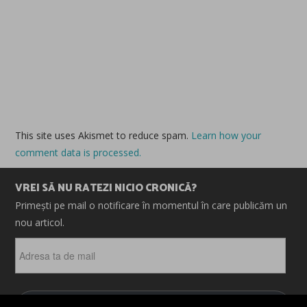
This site uses Akismet to reduce spam.
Learn how your
comment data is processed.
VREI SĂ NU RATEZI NICIO CRONICĂ?
Primești pe mail o notificare în momentul în care publicăm un
nou articol.
Adresa
ta
de
mail