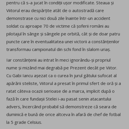
pentru că s-a jucat în condiții ușor modificate. Steaua și
Viitorul erau despărțite atât de o autostradă care
demonstrase cu nici două zile înainte într-un accident
soldat cu aproape 70 de victime că șoferii români au
pilotajul în sânge și sângele pe orbită, cât și de doar patru
puncte care în eventualitatea unei victorii a constănțenilor
transformau campionatul din schi fond în slalom uriaș.
Iar constănțenii au intrat în meci ignorându-și propriul
nume și mizând mai degrabă pe Prezent decât pe Viitor.
Cu Gabi Iancu așezat ca o curea în jurul gâtului sufocat al
apărării steliste, Viitorul a presat în primul sfert de oră și a
ratat câteva ocazii serioase de a marca, implicit după o
fază în care fundașii Stelei i-au pasat senin atacantului
advers, încercând probabil să demonstreze că seara de
duminică e bună de orice altceva în afară de chef de fotbal
la 5 grade Celsius.