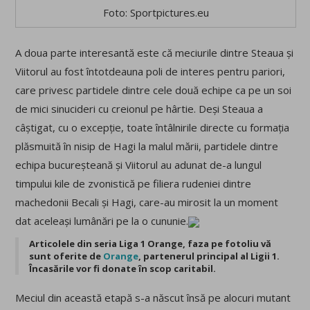
Foto: Sportpictures.eu
A doua parte interesantă este că meciurile dintre Steaua și
Viitorul au fost întotdeauna poli de interes pentru pariori,
care privesc partidele dintre cele două echipe ca pe un soi
de mici sinucideri cu creionul pe hârtie. Deși Steaua a
câștigat, cu o excepție, toate întâlnirile directe cu formația
plăsmuită în nisip de Hagi la malul mării, partidele dintre
echipa bucureșteană și Viitorul au adunat de-a lungul
timpului kile de zvonistică pe filiera rudeniei dintre
machedonii Becali și Hagi, care-au mirosit la un moment
dat aceleași lumânări pe la o cununie.
Articolele din seria Liga 1 Orange, faza pe fotoliu vă
sunt oferite de
Orange
, partenerul principal al Ligii 1.
Încasările vor fi donate în scop caritabil.
Meciul din această etapă s-a născut însă pe alocuri mutant