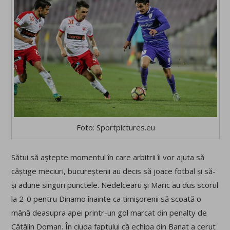
Foto: Sportpictures.eu
Sătui să aștepte momentul în care arbitrii îi vor ajuta să
câștige meciuri, bucureștenii au decis să joace fotbal și să-
și adune singuri punctele. Nedelcearu și Maric au dus scorul
la 2-0 pentru Dinamo înainte ca timișorenii să scoată o
mână deasupra apei printr-un gol marcat din penalty de
Cătălin Doman. În ciuda faptului că echipa din Banat a cerut