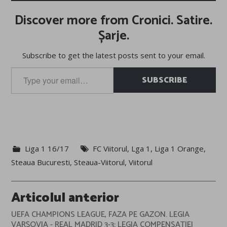
Discover more from Cronici. Satire.
Șarje.
Subscribe to get the latest posts sent to your email.
Type
SUBSCRIBE
your
email…
Liga 1 16/17
FC Viitorul
,
Lga 1
,
Liga 1 Orange
,
Steaua Bucuresti
,
Steaua-Viitorul
,
Viitorul
Post
Articolul anterior
navigation
UEFA CHAMPIONS LEAGUE, FAZA PE GAZON. LEGIA
VARȘOVIA - REAL MADRID 3-3: LEGIA COMPENSAȚIEI