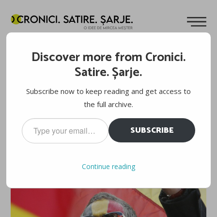
LA MULŢI ANI, ROMÂNIA!
Discover more from Cronici.
Cuvinte de
Mircea Meșter
30.11.2010
Satire. Șarje.
Cu ocazia zilei ţării mele iubite, vă urez tuturor un călduros
Subscribe now to keep reading and get access to
şi plin de iubire “La mulţi ani!”
the full archive.
Type
SUBSCRIBE
your
email…
Continue reading