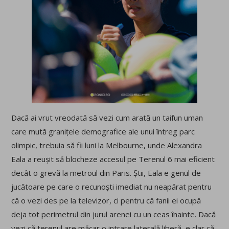
Dacă ai vrut vreodată să vezi cum arată un taifun uman
care mută granițele demografice ale unui întreg parc
olimpic, trebuia să fii luni la Melbourne, unde Alexandra
Eala a reușit să blocheze accesul pe Terenul 6 mai eficient
decât o grevă la metroul din Paris. Știi, Eala e genul de
jucătoare pe care o recunoști imediat nu neapărat pentru
că o vezi des pe la televizor, ci pentru că fanii ei ocupă
deja tot perimetrul din jurul arenei cu un ceas înainte. Dacă
vezi că terenul are măcar o intrare laterală liberă, e clar că