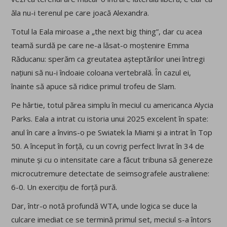
ăla nu-i terenul pe care joacă Alexandra.
Totul la Eala miroase a „the next big thing”, dar cu acea
teamă surdă pe care ne-a lăsat-o moștenire Emma
Răducanu: sperăm ca greutatea așteptărilor unei întregi
națiuni să nu-i îndoaie coloana vertebrală. În cazul ei,
înainte să apuce să ridice primul trofeu de Slam.
Pe hârtie, totul părea simplu în meciul cu americanca Alycia
Parks. Eala a intrat cu istoria unui 2025 excelent în spate:
anul în care a învins-o pe Swiatek la Miami și a intrat în Top
50. A început în forță, cu un covrig perfect livrat în 34 de
minute și cu o intensitate care a făcut tribuna să genereze
microcutremure detectate de seimsografele australiene:
6-0. Un exercițiu de forță pură.
Dar, într-o notă profundă WTA, unde logica se duce la
culcare imediat ce se termină primul set, meciul s-a întors