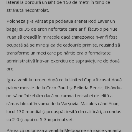
lateral la bordură un iaht de 150 de metri în timp ce
strănută necontrolat.
Poloneza și-a vărsat pe podeaua arenei Rod Laver un
bagaj cu 35 de erori neforțate care ar fi făcut-o pe Yue
Yuan să creadă în miracole dacă chinezoaica n-ar fi fost
ocupată să se mire și ea de cadourile primite, reușind să
transforme un meci care pe hârtie era o formalitate
administrativă într-un exercițiu de supraviețuire de două
ore.
Iga a venit la turneu după ce la United Cup a încasat două
palme morale de la Coco Gauff și Belinda Bencic, lăsându-
ne să ne întrebăm dacă nu cumva tenisul ei de elită a
rămas blocat în vama de la Varșovia. Mai ales când Yuan,
locul 130 mondial și proaspăt ieșită din calificări, a condus
cu 2-0 și apoi cu 5-3 în primul set.
Părea că poloneza a venit la Melbourne să joace varianta