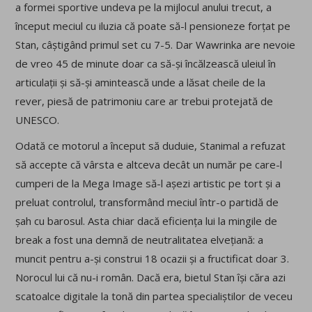
a formei sportive undeva pe la mijlocul anului trecut, a
început meciul cu iluzia că poate să-l pensioneze forțat pe
Stan, câștigând primul set cu 7-5. Dar Wawrinka are nevoie
de vreo 45 de minute doar ca să-și încălzească uleiul în
articulații și să-și amintească unde a lăsat cheile de la
rever, piesă de patrimoniu care ar trebui protejată de
UNESCO.
Odată ce motorul a început să duduie, Stanimal a refuzat
să accepte că vârsta e altceva decât un număr pe care-l
cumperi de la Mega Image să-l așezi artistic pe tort și a
preluat controlul, transformând meciul într-o partidă de
șah cu barosul. Asta chiar dacă eficiența lui la mingile de
break a fost una demnă de neutralitatea elvețiană: a
muncit pentru a-și construi 18 ocazii și a fructificat doar 3.
Norocul lui că nu-i român. Dacă era, bietul Stan își căra azi
scatoalce digitale la tonă din partea specialiștilor de veceu