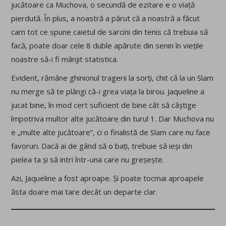
jucătoare ca Muchova, o secundă de ezitare e o viață
pierdută. În plus, a noastră a părut că a noastră a făcut
cam tot ce spune caietul de sarcini din tenis că trebuia să
facă, poate doar cele 8 duble apărute din senin în viețile
noastre să-i fi mânjit statistica.
Evident, rămâne ghinionul tragerii la sorți, chit că la un Slam
nu merge să te plângi că-i grea viața la birou. Jaqueline a
jucat bine, în mod cert suficient de bine cât să câștige
împotriva multor alte jucătoare din turul 1. Dar Muchova nu
e „multe alte jucătoare”, ci o finalistă de Slam care nu face
favoruri. Dacă ai de gând să o bați, trebuie să ieși din
pielea ta și să intri într-una care nu greșește.
Azi, Jaqueline a fost aproape. Și poate tocmai aproapele
ăsta doare mai tare decât un departe clar.