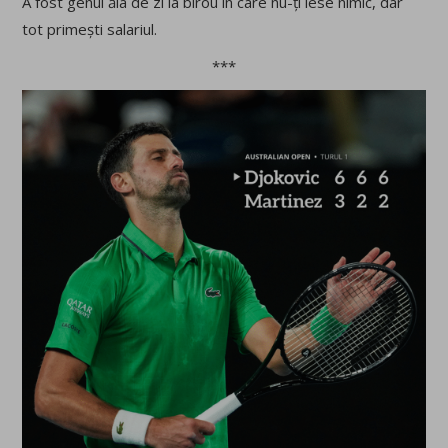
A fost genul ăla de zi la birou în care nu-ți iese nimic, dar
tot primești salariul.
***