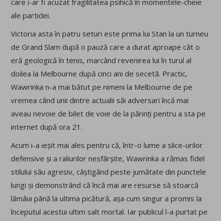
care i-ar fi acuzat fragilitatea psihică în momentele-cheie
ale partidei.
Victoria asta în patru seturi este prima lui Stan la un turneu
de Grand Slam după o pauză care a durat aproape cât o
eră geologică în tenis, marcând revenirea lui în turul al
doilea la Melbourne după cinci ani de secetă. Practic,
Wawrinka n-a mai bătut pe nimeni la Melbourne de pe
vremea când unii dintre actualii săi adversari încă mai
aveau nevoie de bilet de voie de la părinți pentru a sta pe
internet după ora 21.
Acum i-a ieșit mai ales pentru că, într-o lume a slice-urilor
defensive și a raliurilor nesfârșite, Wawrinka a rămas fidel
stilului său agresiv, câștigând peste jumătate din punctele
lungi și demonstrând că încă mai are resurse să stoarcă
lămâia până la ultima picătură, așa cum singur a promis la
începutul acestui ultim salt mortal. Iar publicul l-a purtat pe