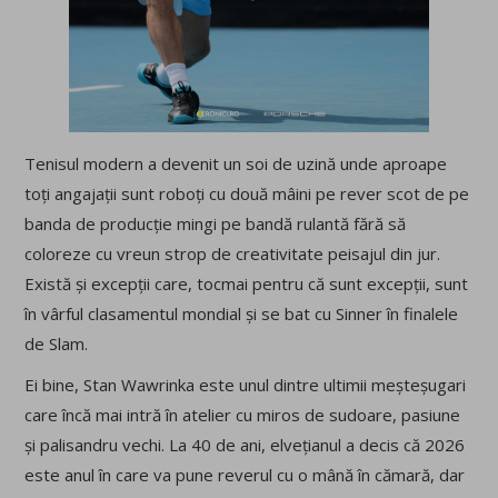
Tenisul modern a devenit un soi de uzină unde aproape
toți angajații sunt roboți cu două mâini pe rever scot de pe
banda de producție mingi pe bandă rulantă fără să
coloreze cu vreun strop de creativitate peisajul din jur.
Există și excepții care, tocmai pentru că sunt excepții, sunt
în vârful clasamentul mondial și se bat cu Sinner în finalele
de Slam.
Ei bine, Stan Wawrinka este unul dintre ultimii meșteșugari
care încă mai intră în atelier cu miros de sudoare, pasiune
și palisandru vechi. La 40 de ani, elvețianul a decis că 2026
este anul în care va pune reverul cu o mână în cămară, dar