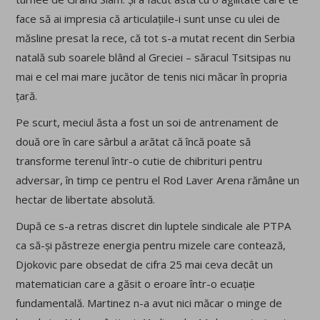
face să ai impresia că articulațiile-i sunt unse cu ulei de
măsline presat la rece, că tot s-a mutat recent din Serbia
natală sub soarele blând al Greciei – săracul Tsitsipas nu
mai e cel mai mare jucător de tenis nici măcar în propria
țară.
Pe scurt, meciul ăsta a fost un soi de antrenament de
două ore în care sârbul a arătat că încă poate să
transforme terenul într-o cutie de chibrituri pentru
adversar, în timp ce pentru el Rod Laver Arena rămâne un
hectar de libertate absolută.
După ce s-a retras discret din luptele sindicale ale PTPA
ca să-și păstreze energia pentru mizele care contează,
Djokovic pare obsedat de cifra 25 mai ceva decât un
matematician care a găsit o eroare într-o ecuație
fundamentală. Martinez n-a avut nici măcar o minge de