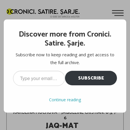
Discover more from Cronici.
Satire. Șarje.
Subscribe now to keep reading and get access to
the full archive.
Type
SUBSCRIBE
your
email…
AUSTRALIAN OPEN 2026
Continue reading
KAROLINA MUCHOVA – JAQUELINE CRISTIAN: 6-3, 7-
6
JAQ-MAT