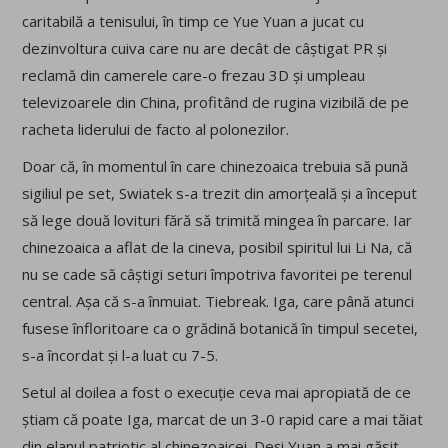
caritabilă a tenisului, în timp ce Yue Yuan a jucat cu
dezinvoltura cuiva care nu are decât de câștigat PR și
reclamă din camerele care-o frezau 3D și umpleau
televizoarele din China, profitând de rugina vizibilă de pe
racheta liderului de facto al polonezilor.
Doar că, în momentul în care chinezoaica trebuia să pună
sigiliul pe set, Swiatek s-a trezit din amorțeală și a început
să lege două lovituri fără să trimită mingea în parcare. Iar
chinezoaica a aflat de la cineva, posibil spiritul lui Li Na, că
nu se cade să câștigi seturi împotriva favoritei pe terenul
central. Așa că s-a înmuiat. Tiebreak. Iga, care până atunci
fusese înfloritoare ca o grădină botanică în timpul secetei,
s-a încordat și l-a luat cu 7-5.
Setul al doilea a fost o execuție ceva mai apropiată de ce
știam că poate Iga, marcat de un 3-0 rapid care a mai tăiat
din elanul patriotic al chinezoaicei. Deși Yuan a mai găsit