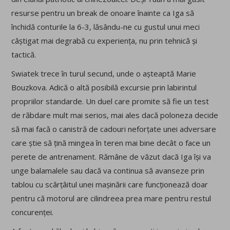
resurse pentru un break de onoare înainte ca Iga să
închidă conturile la 6-3, lăsându-ne cu gustul unui meci
câștigat mai degrabă cu experiența, nu prin tehnică și
tactică.
Swiatek trece în turul secund, unde o așteaptă Marie
Bouzkova. Adică o altă posibilă excursie prin labirintul
propriilor standarde. Un duel care promite să fie un test
de răbdare mult mai serios, mai ales dacă poloneza decide
să mai facă o canistră de cadouri neforțate unei adversare
care știe să țină mingea în teren mai bine decât o face un
perete de antrenament. Rămâne de văzut dacă Iga își va
unge balamalele sau dacă va continua să avanseze prin
tablou cu scârțâitul unei mașinării care funcționează doar
pentru că motorul are cilindreea prea mare pentru restul
concurenței.