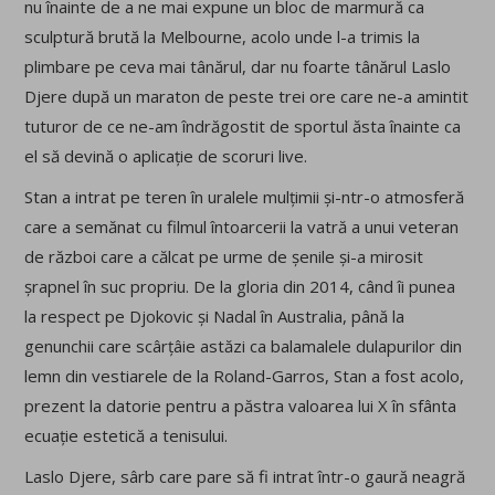
nu înainte de a ne mai expune un bloc de marmură ca
sculptură brută la Melbourne, acolo unde l-a trimis la
plimbare pe ceva mai tânărul, dar nu foarte tânărul Laslo
Djere după un maraton de peste trei ore care ne-a amintit
tuturor de ce ne-am îndrăgostit de sportul ăsta înainte ca
el să devină o aplicație de scoruri live.
Stan a intrat pe teren în uralele mulțimii și-ntr-o atmosferă
care a semănat cu filmul întoarcerii la vatră a unui veteran
de război care a călcat pe urme de șenile și-a mirosit
șrapnel în suc propriu. De la gloria din 2014, când îi punea
la respect pe Djokovic și Nadal în Australia, până la
genunchii care scârțâie astăzi ca balamalele dulapurilor din
lemn din vestiarele de la Roland-Garros, Stan a fost acolo,
prezent la datorie pentru a păstra valoarea lui X în sfânta
ecuație estetică a tenisului.
Laslo Djere, sârb care pare să fi intrat într-o gaură neagră