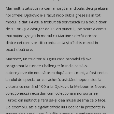
Mai mult, statisticii i-a cam amorțit mandibula, deci preluăm
noi cifrele: Djokovic n-a făcut nicio dublă greșeală în tot
meciul, a dat 14 ași, a trebuit să servească cu a doua doar
de 13 ori (și a câștigat de 11 ori punctul), pe scurt a comis
mai puține greșeli în meciul cu Martinez decât oricare
dintre cei care vor citi cronica asta și a închis meciul în
exact două ore.
Martinez, un truditor al zgurii care probabil că s-a
programat la turnee Challenger în India ca să-și
autoregleze din nou cătarea după acest meci, a fost redus
la rolul de spectator cu rachetă, asistând neputincios la
victoria cu numărul 100 a lui Djokovic la Melbourne. Novak
colecționează recorduri cum colecționam noi surprize
Turbo: din instinct și fără să-și dea musai seama că o face.
De exemplu, azi a egalat cifrele lui Federer la prezențe în
turnee de Grand Slam. Și a făcut asta cu o agilitate care te