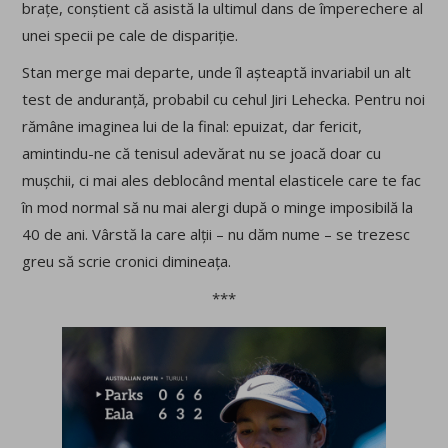
brațe, conștient că asistă la ultimul dans de împerechere al
unei specii pe cale de dispariție.
Stan merge mai departe, unde îl așteaptă invariabil un alt
test de anduranță, probabil cu cehul Jiri Lehecka. Pentru noi
rămâne imaginea lui de la final: epuizat, dar fericit,
amintindu-ne că tenisul adevărat nu se joacă doar cu
mușchii, ci mai ales deblocând mental elasticele care te fac
în mod normal să nu mai alergi după o minge imposibilă la
40 de ani. Vârstă la care alții – nu dăm nume – se trezesc
greu să scrie cronici dimineața.
***