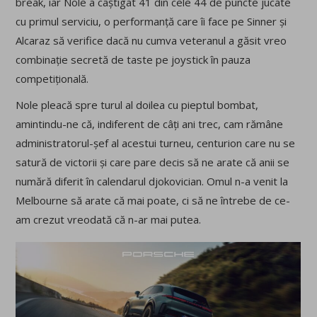
break, iar Nole a câștigat 41 din cele 44 de puncte jucate
cu primul serviciu, o performanță care îi face pe Sinner și
Alcaraz să verifice dacă nu cumva veteranul a găsit vreo
combinație secretă de taste pe joystick în pauza
competițională.
Nole pleacă spre turul al doilea cu pieptul bombat,
amintindu-ne că, indiferent de câți ani trec, cam rămâne
administratorul-șef al acestui turneu, centurion care nu se
satură de victorii și care pare decis să ne arate că anii se
numără diferit în calendarul djokovician. Omul n-a venit la
Melbourne să arate că mai poate, ci să ne întrebe de ce-
am crezut vreodată că n-ar mai putea.