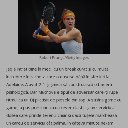
Robert Prange/Getty Images
Jaq a intrat bine în meci, cu un break curat și cu multă
încredere în racheta care o dusese până în sferturi la
Adelaide. A avut 2-1 și șansa să construiască o barieră
psihologică. Dar Muchova e tipul de adversar care-ți rupe
ritmul ca un DJ plictisit de piesele din top. A strâns game cu
game, a pus presiune cu un rever elastic și un serviciu al
doilea care prinde terenul chiar și dacă tușele marchează
un careu de serviciu cât palma. În câteva minute ne-am