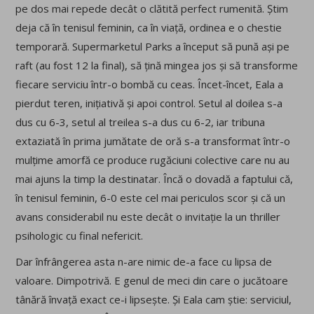
pe dos mai repede decât o clătită perfect rumenită. Știm
deja că în tenisul feminin, ca în viață, ordinea e o chestie
temporară. Supermarketul Parks a început să pună ași pe
raft (au fost 12 la final), să țină mingea jos și să transforme
fiecare serviciu într-o bombă cu ceas. Încet-încet, Eala a
pierdut teren, inițiativă și apoi control. Setul al doilea s-a
dus cu 6-3, setul al treilea s-a dus cu 6-2, iar tribuna
extaziată în prima jumătate de oră s-a transformat într-o
mulțime amorfă ce produce rugăciuni colective care nu au
mai ajuns la timp la destinatar. Încă o dovadă a faptului că,
în tenisul feminin, 6-0 este cel mai periculos scor și că un
avans considerabil nu este decât o invitație la un thriller
psihologic cu final nefericit.
Dar înfrângerea asta n-are nimic de-a face cu lipsa de
valoare. Dimpotrivă. E genul de meci din care o jucătoare
tânără învață exact ce-i lipsește. Și Eala cam știe: serviciul,