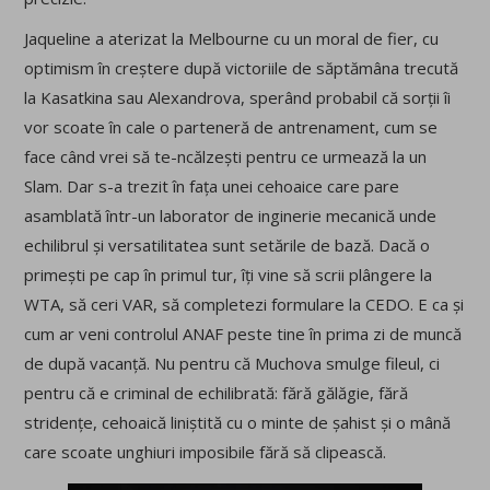
Jaqueline a aterizat la Melbourne cu un moral de fier, cu
optimism în creștere după victoriile de săptămâna trecută
la Kasatkina sau Alexandrova, sperând probabil că sorții îi
vor scoate în cale o parteneră de antrenament, cum se
face când vrei să te-ncălzești pentru ce urmează la un
Slam. Dar s-a trezit în fața unei cehoaice care pare
asamblată într-un laborator de inginerie mecanică unde
echilibrul și versatilitatea sunt setările de bază. Dacă o
primești pe cap în primul tur, îți vine să scrii plângere la
WTA, să ceri VAR, să completezi formulare la CEDO. E ca și
cum ar veni controlul ANAF peste tine în prima zi de muncă
de după vacanță. Nu pentru că Muchova smulge fileul, ci
pentru că e criminal de echilibrată: fără gălăgie, fără
stridențe, cehoaică liniștită cu o minte de șahist și o mână
care scoate unghiuri imposibile fără să clipească.