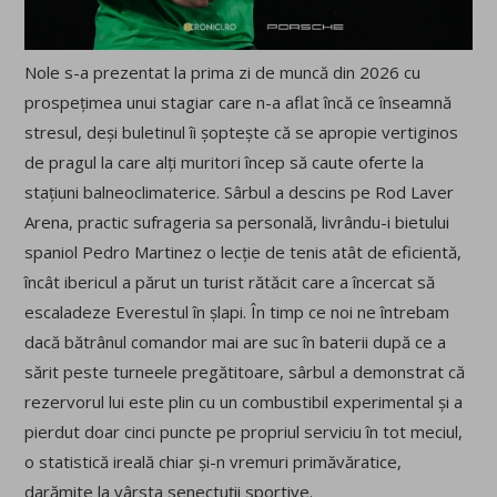
Nole s-a prezentat la prima zi de muncă din 2026 cu
prospețimea unui stagiar care n-a aflat încă ce înseamnă
stresul, deși buletinul îi șoptește că se apropie vertiginos
de pragul la care alți muritori încep să caute oferte la
stațiuni balneoclimaterice. Sârbul a descins pe Rod Laver
Arena, practic sufrageria sa personală, livrându-i bietului
spaniol Pedro Martinez o lecție de tenis atât de eficientă,
încât ibericul a părut un turist rătăcit care a încercat să
escaladeze Everestul în șlapi. În timp ce noi ne întrebam
dacă bătrânul comandor mai are suc în baterii după ce a
sărit peste turneele pregătitoare, sârbul a demonstrat că
rezervorul lui este plin cu un combustibil experimental și a
pierdut doar cinci puncte pe propriul serviciu în tot meciul,
o statistică ireală chiar și-n vremuri primăvăratice,
darămite la vârsta senectuții sportive.