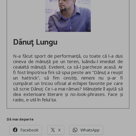
Dănuț Lungu
N-a făcut sport de performanță, cu toate că l-a dus
cineva de mânuță pe un teren, luându-l imediat de
cealaltă mânuță. Evident, ca să-l parcheze acasă. Ar
fi fost împotriva firii să spui peste ani "Dănuț a reușit
un hattrick", să fim cinstiți, nimeni nu și-ar fi
cumpărat un tricou oficial al echipei favorite pe care
să scrie Dănuț. Ce i-a mai rămas? Mânuțele îl ajută să
dea exterioare literare și no-look-phrases. Face și
radio, e util în felul lui.
Dă mai departe
Facebook
X
WhatsApp