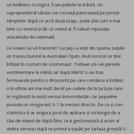
se întâlnesc cu logica. Îi iau pulurile la trântă. Un
supraponderal căruia i se cocoață pancreasul pe pereții
tâmplelor după ce urcă două etaje, acela știe cum e mai
bine cu reverul și de ce voleul ar fi salvat reputația
atacantului de națională.
Ce voiam să vă transmit? Lui Jaq i-a ieșit din spuma zațului
un traseu bunicel la Australian Open, însă norocul se ține
înfășat în costum de cosmonaut. Trebuie să-i iei piesele
vestimentare la mână, iar după Martić s-au tras
fermoarele pentru o Bronzetti pe care românca a întâlnit-
o în ultimii ani mai mult decât pe rudele de la țară pe care
le regăsești la nunți versus înmormântări. Iar Jaqueline
poseda un revigorant 3-1 la meciuri directe. De ca și cum
statistica ți-ar asigura jocul de apărare și strategia de a
tăia din elanul de după fileu. Ia și gestionează și acum al
doilea serviciu după ce primul a țopăit pe tarlaua greșită! S-