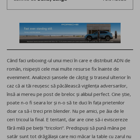
Când faci unboxing-ul unui meci în care e distribuit ADN de
român, risipești cele mai multe resurse fix înainte de
eveniment. Analizezi șansele de câștig și traseul ulterior în
caz că ai tăi reușesc să păcălească vigilența adversarilor,
însă ai mereu pe post de breloc și alibiul perfect. Cine știe,
poate n-o fi seara lor și n-o să te duci în fața prietenilor
doar ca să-i treci prin blender. Nu pe amici, pe ăia de le
ceri tricoul la final. E tentant, dar are cine să-i eviscereze
fără milă pe bieții “tricolori”. Predispuși să pună mâna pe
satâr sunt tot drăgălașii care nici măcar la table cu zarul nu