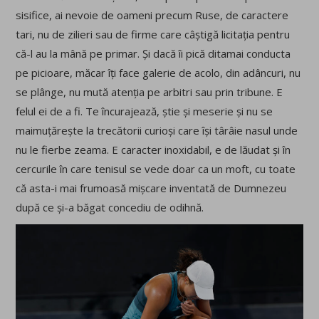
sisifice, ai nevoie de oameni precum Ruse, de caractere
tari, nu de zilieri sau de firme care câștigă licitația pentru
că-l au la mână pe primar. Și dacă îi pică ditamai conducta
pe picioare, măcar îți face galerie de acolo, din adâncuri, nu
se plânge, nu mută atenția pe arbitri sau prin tribune. E
felul ei de a fi. Te încurajează, știe și meserie și nu se
maimuțărește la trecătorii curioși care își târâie nasul unde
nu le fierbe zeama. E caracter inoxidabil, e de lăudat și în
cercurile în care tenisul se vede doar ca un moft, cu toate
că asta-i mai frumoasă mișcare inventată de Dumnezeu
după ce și-a băgat concediu de odihnă.