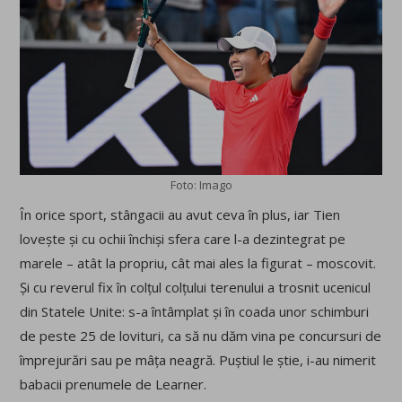
Foto: Imago
În orice sport, stângacii au avut ceva în plus, iar Tien
lovește și cu ochii închiși sfera care l-a dezintegrat pe
marele – atât la propriu, cât mai ales la figurat – moscovit.
Și cu reverul fix în colțul colțului terenului a trosnit ucenicul
din Statele Unite: s-a întâmplat și în coada unor schimburi
de peste 25 de lovituri, ca să nu dăm vina pe concursuri de
împrejurări sau pe mâța neagră. Puștiul le știe, i-au nimerit
babacii prenumele de Learner.