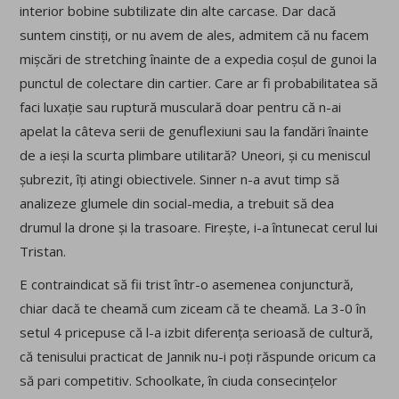
interior bobine subtilizate din alte carcase. Dar dacă
suntem cinstiți, or nu avem de ales, admitem că nu facem
mișcări de stretching înainte de a expedia coșul de gunoi la
punctul de colectare din cartier. Care ar fi probabilitatea să
faci luxație sau ruptură musculară doar pentru că n-ai
apelat la câteva serii de genuflexiuni sau la fandări înainte
de a ieși la scurta plimbare utilitară? Uneori, și cu meniscul
șubrezit, îți atingi obiectivele. Sinner n-a avut timp să
analizeze glumele din social-media, a trebuit să dea
drumul la drone și la trasoare. Firește, i-a întunecat cerul lui
Tristan.
E contraindicat să fii trist într-o asemenea conjunctură,
chiar dacă te cheamă cum ziceam că te cheamă. La 3-0 în
setul 4 pricepuse că l-a izbit diferența serioasă de cultură,
că tenisului practicat de Jannik nu-i poți răspunde oricum ca
să pari competitiv. Schoolkate, în ciuda consecințelor