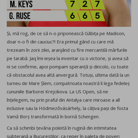
Și, mă rog, de ce să n-o priponească Găbița pe Madison,
doar n-o fi din cauciuc?! Era primul gând cu care mă
trezeam în zorii zilei, aranjând cu fire mercantilă mărfurile
pe tarabă. Jaq îmi ieșea la inventar cu o victorie, și avea să
ni se confirme, apoi pompam speranță și dincolo, cu toate
că obstacolul avea altă anvergură. Totuși, ultima dată la un
turneu de Mare Șlem, compatrioata noastră îi lega fedeleș
cununiile Barborei Krejcikova. La US Open, să ne
înțelegem, nu prin praful din Antalya care miroase a all
inclusive sau la Hódmezővásárhely, la câțiva pași de fosta
Vamă Borș transformată în bornă Schengen.
Ca să schimbi țevăria poleită în rugină din intimitatea
subterană a Bucureștilor, ca reper în paleta de poveri