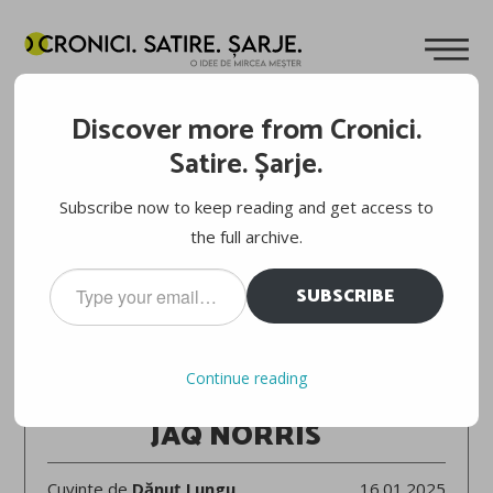
Discover more from Cronici.
Satire. Șarje.
Subscribe now to keep reading and get access to
the full archive.
Type
SUBSCRIBE
your
email…
AUSTRALIAN OPEN 2025
Continue reading
JAQUELINE CRISTIAN – LUCIA BRONZETTI 7-5, 7-5
JAQ NORRIS
Cuvinte de
Dănuț Lungu
16.01.2025