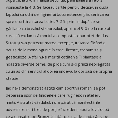
după ce, la 3-0 în manșa secundă, peninsulara a întors
voinicește la 4-3. Se făceau cărțile pentru decisiv, în ciuda
faptului că ochii de inginer ai bucureștencei găsiseră calea
spre scurtcircuitarea Luciei. 7-5 în primul, după ce se
gâdilase cu breakul și rebreakul, apoi acel 3-0 de la care ai
curaj să exclami că mortul a compostat doar bilet de dus.
Și totuși s-a petrecut marea excepție, italianca făcând o
pauză de la monologurile în care, firește, trebuie să și
gesticuleze. Altfel nu-și merită cetățenia. Îi plantase a
noastră diverse teme, de pildă cum s-o prinzi nepregătită
cu un as din serviciul al doilea undeva, la doi pași de propria
statuie.
Jaq ne-a demonstrat astăzi cum sportivii români se pot
debarasa ușor de tinichelele care ruginesc în atelierul
minții. A scrutat văzduhul, i s-a părut că manifestările
adversarei nu-i trec de porțile încrederii, apoi a lovit după
ce a dansat-o pe Bronzetti atât pe linia de fund, cât și pe