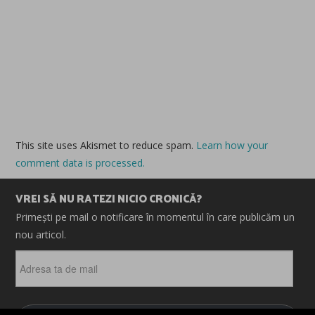
This site uses Akismet to reduce spam.
Learn how your
comment data is processed.
VREI SĂ NU RATEZI NICIO CRONICĂ?
Primești pe mail o notificare în momentul în care publicăm un
nou articol.
Adresa
ta
de
mail