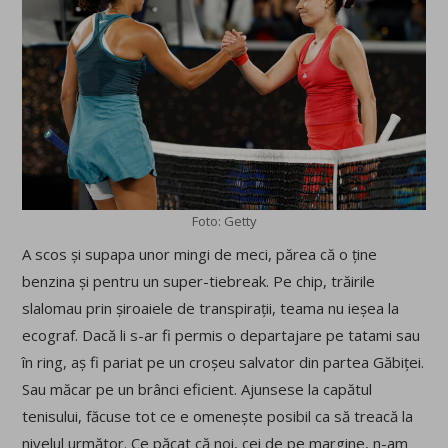
Foto: Getty
A scos și supapa unor mingi de meci, părea că o ține
benzina și pentru un super-tiebreak. Pe chip, trăirile
slalomau prin șiroaiele de transpirații, teama nu ieșea la
ecograf. Dacă li s-ar fi permis o departajare pe tatami sau
în ring, aș fi pariat pe un croșeu salvator din partea Găbiței.
Sau măcar pe un brânci eficient. Ajunsese la capătul
tenisului, făcuse tot ce e omenește posibil ca să treacă la
nivelul următor. Ce păcat că noi, cei de pe margine, n-am