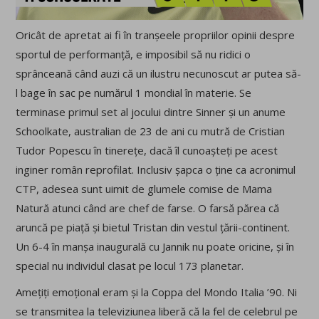
Oricât de apretat ai fi în tranșeele propriilor opinii despre
sportul de performanță, e imposibil să nu ridici o
sprânceană când auzi că un ilustru necunoscut ar putea să-
l bage în sac pe numărul 1 mondial în materie. Se
terminase primul set al jocului dintre Sinner și un anume
Schoolkate, australian de 23 de ani cu mutră de Cristian
Tudor Popescu în tinerețe, dacă îl cunoașteți pe acest
inginer român reprofilat. Inclusiv șapca o ține ca acronimul
CTP, adesea sunt uimit de glumele comise de Mama
Natură atunci când are chef de farse. O farsă părea că
aruncă pe piață și bietul Tristan din vestul țării-continent.
Un 6-4 în manșa inaugurală cu Jannik nu poate oricine, și în
special nu individul clasat pe locul 173 planetar.
Amețiți emoțional eram și la Coppa del Mondo Italia ’90. Ni
se transmitea la televiziunea liberă că la fel de celebrul pe