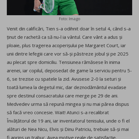
Foto: Imago
Venit din calificări, Tien s-a odihnit doar în setul 4, când s-a
ținut de rachetă ca să nu-l ia vântul. Care vânt a adus și
ploaie, plus tragerea acoperișului pe Margaret Court, iar
unii dintre lefegiii care vor să-și păstreze jobul și pe 2025
au plecat spre domiciliu. Tensiunea rămăsese în inima
arenei, iar copilul, deposedat de game la serviciu pentru 5-
6, se trezise cu spatele la zid. Avusese 2-0 la seturi și
toată lumea la degetul mic, dar deznodământul evadase
spre destinul consacratului care merge pe 29 de ani.
Medvedev urma să repună mingea și nu mai părea dispus
să facă vreo concesie. Wait! Atunci s-a recalibrat
Învățătorul de 19 ani, iar inventatorul tenisului, unde o fi el
alături de Nea Nicu, Elvis și Dinu Patriciu, trebuie să-și mai
fi aprins un trabuc. Avea motive reale de satisfacție.