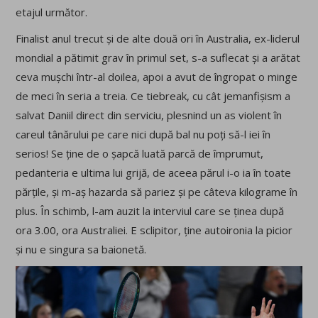
etajul următor.
Finalist anul trecut și de alte două ori în Australia, ex-liderul
mondial a pătimit grav în primul set, s-a suflecat și a arătat
ceva mușchi într-al doilea, apoi a avut de îngropat o minge
de meci în seria a treia. Ce tiebreak, cu cât jemanfișism a
salvat Daniil direct din serviciu, plesnind un as violent în
careul tânărului pe care nici după bal nu poți să-l iei în
serios! Se ține de o șapcă luată parcă de împrumut,
pedanteria e ultima lui grijă, de aceea părul i-o ia în toate
părțile, și m-aș hazarda să pariez și pe câteva kilograme în
plus. În schimb, l-am auzit la interviul care se ținea după
ora 3.00, ora Australiei. E sclipitor, ține autoironia la picior
și nu e singura sa baionetă.