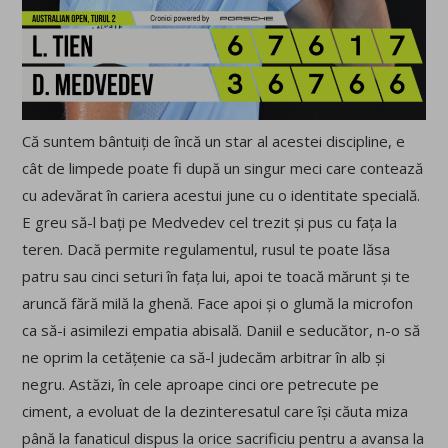
Că suntem bântuiți de încă un star al acestei discipline, e
cât de limpede poate fi după un singur meci care contează
cu adevărat în cariera acestui june cu o identitate specială.
E greu să-l bați pe Medvedev cel trezit și pus cu fața la
teren. Dacă permite regulamentul, rusul te poate lăsa
patru sau cinci seturi în fața lui, apoi te toacă mărunt și te
aruncă fără milă la ghenă. Face apoi și o glumă la microfon
ca să-i asimilezi empatia abisală. Daniil e seducător, n-o să
ne oprim la cetățenie ca să-l judecăm arbitrar în alb și
negru. Astăzi, în cele aproape cinci ore petrecute pe
ciment, a evoluat de la dezinteresatul care își căuta miza
până la fanaticul dispus la orice sacrificiu pentru a avansa la