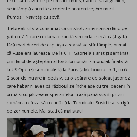
text: “Am căzut de pe un cal frumos; Când e să ai ghinion,
se întâmplă anumite accidente anatomice; Am murit
frumos.” Naivități cu sevă.
Tiebreak-ul s-a consumat ca un shot, americanca dând pe
gât un 7-1 care reclama o rundă secundă lejeră, câștigată
fără mari dureri de cap. Așa avea să se și întâmple, numai
că Ruse era laureata. De la 0-1, Gabriela a arat și semănat
prin lanul de așteptări al fostului număr 7 mondial, finalistă
la US Open și semifinalistă la Paris și Melbourne. 5-1, cu 6-
2 scor de intrare în decisiv, cu o apărare de soldat japonez
care habar n-avea că războiul se încheiase cu trei decenii în
urmă și cu jaluzeaua speranțelor trasă până sus în priviri,
românca refuza să creadă că la Terminalul Sosiri i se strigă
de zor numele. Mai stați că mai stau!