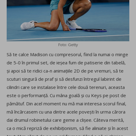
Foto: Getty
Să te calce Madison cu compresorul, fiind la numai o minge
de 5-0 în primul set, de ieșea fum de patiserie din tabelă,
și apoi să te ridici ca-n animațiile 2D de pe vremuri, să te
scuturi singură de praf și să desfunzi întregul labirint de
cilindri care se instalase între cele două terenuri, aceasta
este o performanță. Cu mâna goală și cu Keys pe post de
pămătuf. Din acel moment nu mă mai interesa scorul final,
mă încărcasem cu una dintre acele povești în urma cărora
dai drumul robinetului care geme a clișee. Câteva merită,
ca o mică repriză de exhibiționism, să fie aliniate și în acest