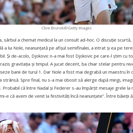
Clive Brunskill/Getty Images
a, sârbul a chemat medicul la un consult ad-hoc. O discuție scurtă, 
ală a lui Nole, neanunțată pe afișul semifinalei, a intrat și ea pe te
bil. Și de-acolo, Djokovic n-a mai fost Djokovic pe care-l știm cu toț
azis gravitația și timpul. A jucat decent, ba chiar stelar pentru ni
aseze banii de turul 1. Dar Nole a fost mai degrabă un maestru în 
a strânsă. Spre final, nu s-a mai obosit să alerge după mingi, ima
e. Probabil că între Nadal și Federer s-au împărțit mesaje grele la 
 mi-e că avem de venit la festivități încă neanunțate”. Între băieții ă