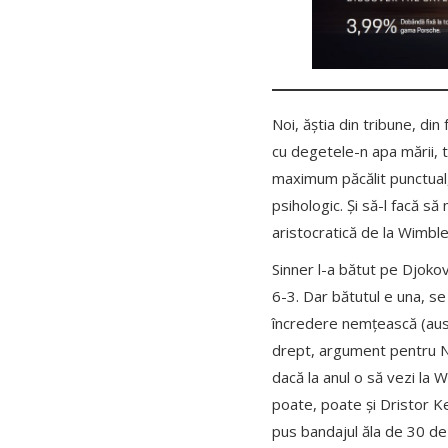
Noi, ăștia din tribune, d
cu degetele-n apa mării, t
maximum păcălit punctual, 
psihologic. Și să-l facă s
aristocratică de la Wimbled
Sinner l-a bătut pe Djokovi
6-3. Dar bătutul e una, se
încredere nemțească (austr
drept, argument pentru N
dacă la anul o să vezi l
poate, poate și Dristor 
pus bandajul ăla de 30 de 