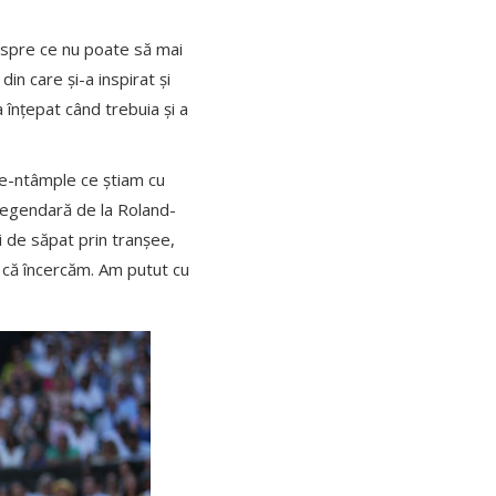
espre ce nu poate să mai
in care și-a inspirat și
a înțepat când trebuia și a
se-ntâmple ce știam cu
 legendară de la Roland-
i de săpat prin tranșee,
m că încercăm. Am putut cu