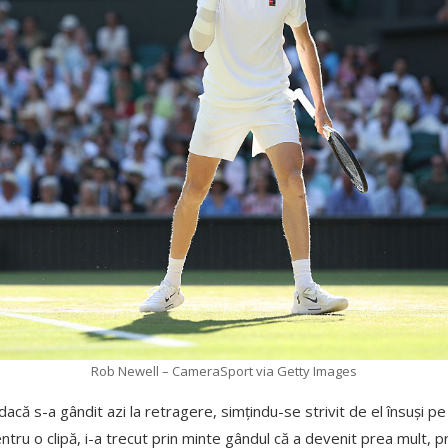
Rob Newell – CameraSport via Getty Images
acă s-a gândit azi la retragere, simțindu-se strivit de el însuși p
ntru o clipă, i-a trecut prin minte gândul că a devenit prea mult, 