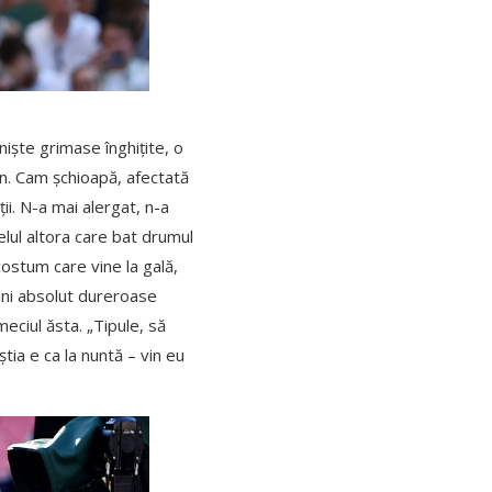
niște grimase înghițite, o
ren. Cam șchioapă, afectată
ii. N-a mai alergat, n-a
velul altora care bat drumul
costum care vine la gală,
gini absolut dureroase
meciul ăsta. „Tipule, să
știa e ca la nuntă – vin eu