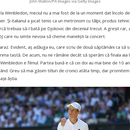
John Walton/PA Images via Getty Images
 la Wimbledon, meciul nu a mai fost de la un moment dat încolo d
r. Și italianul a jucat tenis ca un metronom cu tălpi, produs tehnic d
arcă trebuia să-l bată pe Djokovic din deceniul trecut. A greșit rar, 
DJ care nu simte nevoia să cheme maneliști la concert.
Alcaraz. Evident, aș adăuga eu, care scriu de două săptămâni ca să 
 prima tastă. De acum, nu ne rămâne decât să sperăm că finala aia
ar Wimbledon e filmul. Partea bună e că cei doi au mai bine de 10 an
 rând. Greu să mai găsim titluri de cronici atâta timp, dar promite
șii ăștia.