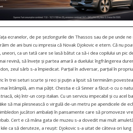
in fața ecranelor, de pe șezlongurile din Thassos sau de pe unde n
răim de ani buni cu impresia că Novak Djokovic e etern. Că nu poate
uneori, ca un tată care se lasă bătut ca să-i dea copilului un pic de
ă mai revină, să învețe și partea amară a duelului: îngfrângerea dure
on, zeul sârb s-a împiedicat. Parțial în adversar, parțial în propriu
c în trei seturi scurte și reci și puțin a lipsit să terminăm povestea
 mai întâmplă, am mai pățit. Chestia e că Sinner a făcut-o cu o natu
iacă, ok) într-un corp italian. Cu un serviciu impecabil și cu acel
ike să mai plesnească o virgulă de-un metru pe apendicele de ec
a Wimbledon jucători ambalați în pansamente care să promoveze vr
Kebab. Cert e că mâna gata de muzeu s-a dovedit mai mult amuletă
kile ca să deruteze, a reușit: Djokovic s-a uitat de câteva ori lung