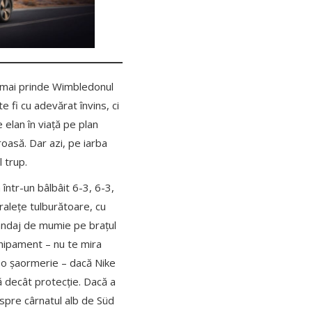
e mai prinde Wimbledonul
 fi cu adevărat învins, ci
 elan în viață pe plan
roasă. Dar azi, pe iarba
l trup.
 într-un bâlbâit 6-3, 6-3,
ralețe tulburătoare, cu
 bandaj de mumie pe brațul
hipament – nu te mira
eo șaormerie – dacă Nike
 decât protecție. Dacă a
 spre cârnatul alb de Süd