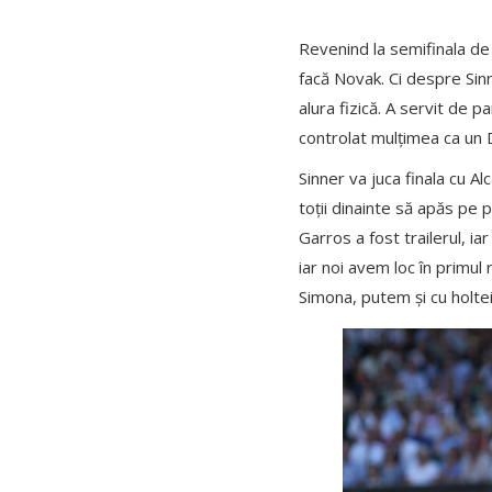
Revenind la semifinala de
facă Novak. Ci despre Sinne
alura fizică. A servit de p
controlat mulțimea ca un 
Sinner va juca finala cu 
toții dinainte să apăs pe
Garros a fost trailerul, i
iar noi avem loc în primul
Simona, putem și cu holteia