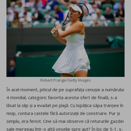
Robert Prange/Getty Images
În acel moment, piticul de pe suprafața cenușie a numărului
4 mondial, categoric favorita acestui sfert de finală, s-a
lăsat la slip și a evadat pe plajă. Cu lopățica săpa tranșee în
nisip, contura castele fără autorizații de construire. Pur și
simplu, era fericit. Cine să mai observe că retururile gazdei
sale mergeau într-o altă veselie spre aut? În loc de 5-1, s-