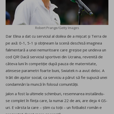
Robert Prange/Getty Images
Dar Elina a dat cu serviciul al doilea de a mișcat și Terra de
pe axă: 0-1, 5-1 și obțineam la scenă deschisă imaginea
falimentară a unei nemuritoare care greșise pe undeva un
cod QR! Dacă serviciul sportivei din Ucraina, revenită de
câteva luni în competiție după pauza de maternitate,
atinsese parametri foarte buni, Swiatek n-a avut deloc. A
trăit din ajutor social, ca serviciu a părut să fie supusă unei
condamnări la muncă în folosul comunității.
Jalon a fost la ultimele schimburi, resemnarea instalându-
se complet în ființa care, la numai 22 de ani, are deja 4 GS-
uri. E vârsta la care – știm cu toții – un fotbalist român e