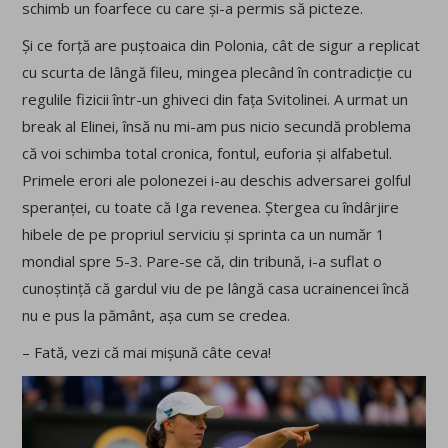
schimb un foarfece cu care și-a permis să picteze.
Și ce forță are puștoaica din Polonia, cât de sigur a replicat
cu scurta de lângă fileu, mingea plecând în contradicție cu
regulile fizicii într-un ghiveci din fața Svitolinei. A urmat un
break al Elinei, însă nu mi-am pus nicio secundă problema
că voi schimba total cronica, fontul, euforia și alfabetul.
Primele erori ale polonezei i-au deschis adversarei golful
speranței, cu toate că Iga revenea. Ștergea cu îndârjire
hibele de pe propriul serviciu și sprinta ca un număr 1
mondial spre 5-3. Pare-se că, din tribună, i-a suflat o
cunoștință că gardul viu de pe lângă casa ucrainencei încă
nu e pus la pământ, așa cum se credea.
– Fată, vezi că mai mișună câte ceva!