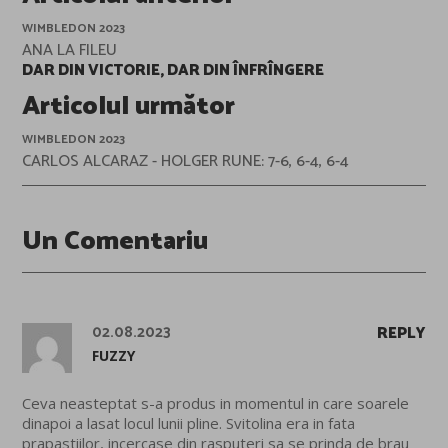
navigation
WIMBLEDON 2023
ANA LA FILEU
DAR DIN VICTORIE, DAR DIN ÎNFRÎNGERE
Articolul următor
WIMBLEDON 2023
CARLOS ALCARAZ - HOLGER RUNE: 7-6, 6-4, 6-4
Un Comentariu
02.08.2023
REPLY
FUZZY
Ceva neasteptat s-a produs in momentul in care soarele
dinapoi a lasat locul lunii pline. Svitolina era in fata
prapastiilor, incercase din rasputeri sa se prinda de brau