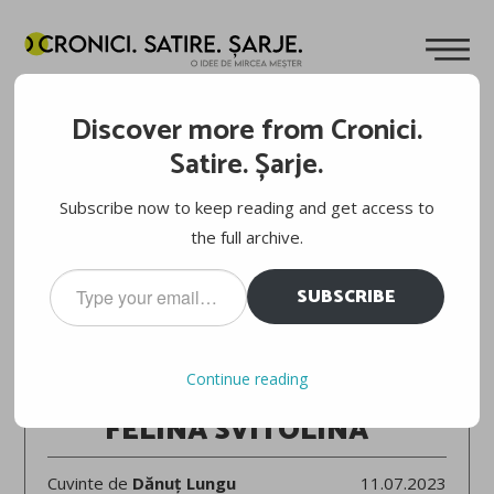
Discover more from Cronici.
Satire. Șarje.
Subscribe now to keep reading and get access to
the full archive.
Type
SUBSCRIBE
your
email…
WIMBLEDON 2023
Continue reading
IGA SWIATEK – ELINA SVITOLINA 5-7, 7-6, 2-6
FELINA SVITOLINA
Cuvinte de
Dănuț Lungu
11.07.2023