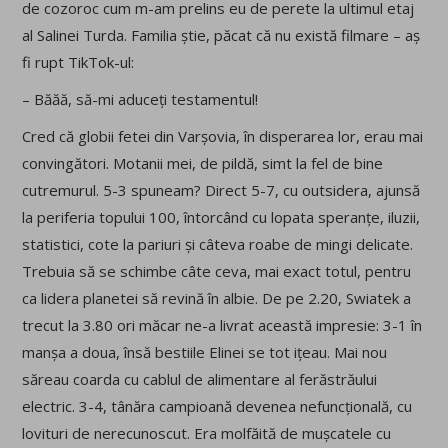
de cozoroc cum m-am prelins eu de perete la ultimul etaj
al Salinei Turda. Familia știe, păcat că nu există filmare – aș
fi rupt TikTok-ul:
– Băăă, să-mi aduceți testamentul!
Cred că globii fetei din Varșovia, în disperarea lor, erau mai
convingători. Motanii mei, de pildă, simt la fel de bine
cutremurul. 5-3 spuneam? Direct 5-7, cu outsidera, ajunsă
la periferia topului 100, întorcând cu lopata speranțe, iluzii,
statistici, cote la pariuri și câteva roabe de mingi delicate.
Trebuia să se schimbe câte ceva, mai exact totul, pentru
ca lidera planetei să revină în albie. De pe 2.20, Swiatek a
trecut la 3.80 ori măcar ne-a livrat această impresie: 3-1 în
manșa a doua, însă bestiile Elinei se tot ițeau. Mai nou
săreau coarda cu cablul de alimentare al ferăstrăului
electric. 3-4, tânăra campioană devenea nefuncțională, cu
lovituri de nerecunoscut. Era molfăită de mușcatele cu