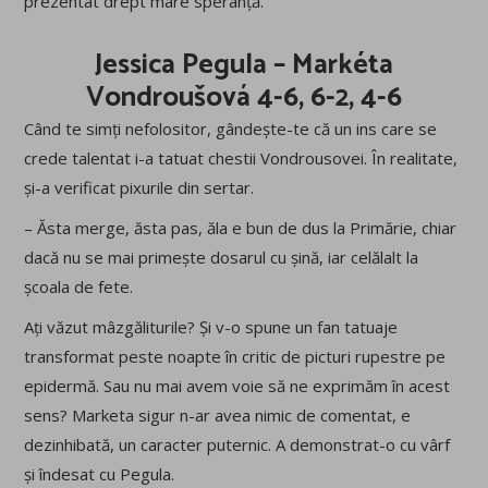
prezentat drept mare speranță.
Jessica Pegula – Markéta
Vondroušová 4-6, 6-2, 4-6
Când te simți nefolositor, gândește-te că un ins care se
crede talentat i-a tatuat chestii Vondrousovei. În realitate,
și-a verificat pixurile din sertar.
– Ăsta merge, ăsta pas, ăla e bun de dus la Primărie, chiar
dacă nu se mai primește dosarul cu șină, iar celălalt la
școala de fete.
Ați văzut mâzgăliturile? Și v-o spune un fan tatuaje
transformat peste noapte în critic de picturi rupestre pe
epidermă. Sau nu mai avem voie să ne exprimăm în acest
sens? Marketa sigur n-ar avea nimic de comentat, e
dezinhibată, un caracter puternic. A demonstrat-o cu vârf
și îndesat cu Pegula.