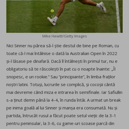
Mike Hewitt/Getty Images
Nici Sinner nu părea să-l știe destul de bine pe Roman, cu
toate că-l mai întâlnise o dată la Australian Open în 2022
și-l lăsase pe dinafară. Dacă îl întâlnești în primul tur, nu e
obligatoriu să te răscolești în pat cu o noapte înainte: „Îl
snopesc, e un rookie.” Sau “principiante”, în limba fraților
noștri latini. Totuși, lucrurile se complică, și cocoșii cântă
mai devreme când miza e intrarea în semifinale. Iar Safiullin
s-a ținut demn până la 4-4, în runda întâi. A urmat un break
pe inima goală al lui Sinner și manșa era consumată. Nu și
partida, întrucât rusul a făcut poate setul vieții: de la 3-1
pentru peninsular, la 3-6, cu game-uri scoase parcă din