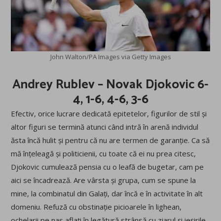
John Walton/PA Images via Getty Images
Andrey Rublev – Novak Djokovic 6-
4, 1-6, 4-6, 3-6
Efectiv, orice lucrare dedicată epitetelor, figurilor de stil și
altor figuri se termină atunci când intră în arenă individul
ăsta încă hulit și pentru că nu are termen de garanție. Ca să
mă înțeleagă și politicienii, cu toate că ei nu prea citesc,
Djokovic cumulează pensia cu o leafă de bugetar, cam pe
aici se încadrează. Are vârsta și grupa, cum se spune la
mine, la combinatul din Galați, dar încă e în activitate în alt
domeniu. Refuză cu obstinație picioarele în lighean,
ochelarii pe nas aflați în legătură strânsă cu ziarul și ieșirile