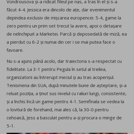
Vondrousova și-a ridicat fileul pe nas, a tras în el și s-a
făcut 4-4. Jessica era dincolo de ațe, dar evenimentul
depindea exclusiv de mișcarea europencei. 5-4, game la
zero pentru un prim set trecut la avere, apoi o detașare
de neînchipuit a Marketei. Parcă și deposedată de miză, ea
a pierdut cu 6-2 și numai din cer i se mai putea face o
favoare.
Nu s-a ajuns până acolo, dar traiectoria s-a respectat cu
fidelitate. La 3-1 pentru Pegula în setul al treilea,
organizatorii au întrerupt meciul și au tras acoperișul.
Tenismena din SUA, după minutele bune de așteptare, și-a
reluat poziția, a ținut sus nivelul cu raliuri lungi, consistente,
și a închis încă un game pentru 4-1. Semifinala se vedea la
o lovitură de forehand, mai ales că, la 30-0 pentru
cehoaică, Jess a basculat pentru a-și procura o minge de
5-1.