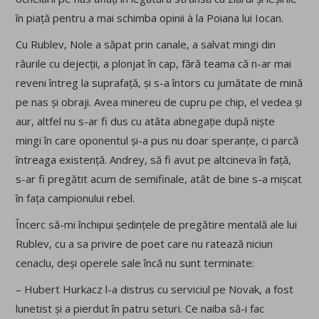
în piață pentru a mai schimba opinii à la Poiana lui Iocan.
Cu Rublev, Nole a săpat prin canale, a salvat mingi din
râurile cu dejecții, a plonjat în cap, fără teama că n-ar mai
reveni întreg la suprafață, și s-a întors cu jumătate de mină
pe nas și obraji. Avea minereu de cupru pe chip, el vedea și
aur, altfel nu s-ar fi dus cu atâta abnegație după niște
mingi în care oponentul și-a pus nu doar speranțe, ci parcă
întreaga existență. Andrey, să fi avut pe altcineva în față,
s-ar fi pregătit acum de semifinale, atât de bine s-a mișcat
în fața campionului rebel.
Încerc să-mi închipui ședințele de pregătire mentală ale lui
Rublev, cu a sa privire de poet care nu ratează niciun
cenaclu, deși operele sale încă nu sunt terminate:
– Hubert Hurkacz l-a distrus cu serviciul pe Novak, a fost
lunetist și a pierdut în patru seturi. Ce naiba să-i fac