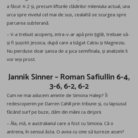
a făcut 4-2 și, precum lifturile clădirilor mileniului actual, una
urca spre nivelul cel mai de sus, cealaltă se scurgea spre
parcarea subterană.
– V-a trebuit acoperiș, intra-v-ar apă prin țiglă!, trebuie să-
și fi șușotit Jessica, după care a băgat Calciu și Magneziu.
Nu pierduse doar șansa de a juca semifinala, și analizele îi
vor ieși prost.
Jannik Sinner – Roman Safiullin 6-4,
3-6, 6-2, 6-2
Cum ne mai aducem aminte de Simona Halep? Îl
redescoperim pe Darren Cahill prin tribune și, cu lapsusul
făcând surf pe buze, dăm din mâini ca dirijorii.
– Ăla, mă, e australianul care a fost cu Simona. Că o
antrena, în sensul ăsta. O avea cu cine să lucreze acum?