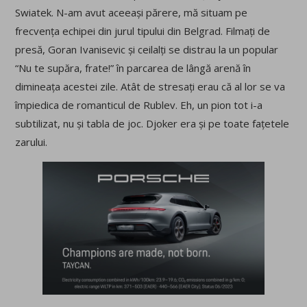
Swiatek. N-am avut aceeași părere, mă situam pe
frecvența echipei din jurul tipului din Belgrad. Filmați de
presă, Goran Ivanisevic și ceilalți se distrau la un popular
“Nu te supăra, frate!” în parcarea de lângă arenă în
dimineața acestei zile. Atât de stresați erau că al lor se va
împiedica de romanticul de Rublev. Eh, un pion tot i-a
subtilizat, nu și tabla de joc. Djoker era și pe toate fațetele
zarului.