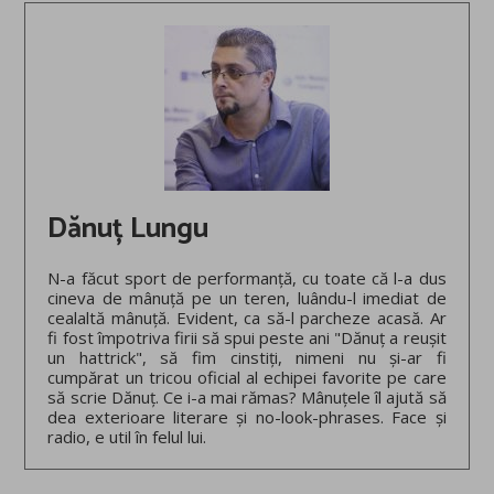
Dănuț Lungu
N-a făcut sport de performanță, cu toate că l-a dus
cineva de mânuță pe un teren, luându-l imediat de
cealaltă mânuță. Evident, ca să-l parcheze acasă. Ar
fi fost împotriva firii să spui peste ani "Dănuț a reușit
un hattrick", să fim cinstiți, nimeni nu și-ar fi
cumpărat un tricou oficial al echipei favorite pe care
să scrie Dănuț. Ce i-a mai rămas? Mânuțele îl ajută să
dea exterioare literare și no-look-phrases. Face și
radio, e util în felul lui.