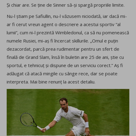
Și chiar are. Se ține de Sinner să-și spargă propriile limite.
Nu-l știam pe Safiullin, nu-l văzusem niciodată, iar dacă mi-
ar fi cerut vreun agent o descriere a acestui sportiv “al
lumii”, cum ni-l prezintă Wimbledonul, ca să nu pomenească
numele Rusiei, mi-aș fi încercat skillurile. „Omul e puțin
dezacordat, parcă prea rudimentar pentru un sfert de
finală de Grand Slam, însă în buletin are 25 de ani, știe cu
sportul, e tehnicuț și dispune de un serviciu corect.” Aș fi
adăugat că atacă mingile cu sânge rece, dar se poate
interpreta. Mai bine renunț la acest detaliu.