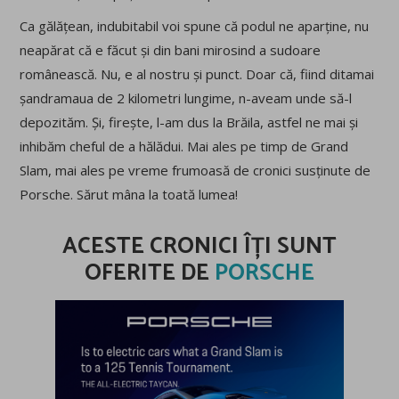
Ca gălățean, indubitabil voi spune că podul ne aparține, nu
neapărat că e făcut și din bani mirosind a sudoare
românească. Nu, e al nostru și punct. Doar că, fiind ditamai
șandramaua de 2 kilometri lungime, n-aveam unde să-l
depozităm. Și, firește, l-am dus la Brăila, astfel ne mai și
inhibăm cheful de a hălădui. Mai ales pe timp de Grand
Slam, mai ales pe vreme frumoasă de cronici susținute de
Porsche. Sărut mâna la toată lumea!
ACESTE CRONICI ÎȚI SUNT
OFERITE DE
PORSCHE