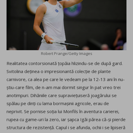
Robert Prange/Getty Images
Realitatea contorsionată țopăia hlizindu-se de după gard.
Svitolina deținea o impresionantă colecție de plante
carnivore, ca alea pe care le vedeam pe la 12-13 ani în nu-
știu-care film, de n-am mai dormit singur în pat vreo trei
anotimpuri. Dihăniile care supraviețuiseră joagărului se
spălau pe dinți cu lama bormașinii agricole, erau de
neprivit. Se pornise soția lui Monfils în aventura carierei,
rupea cu game-uri la zero, iar șapca Igăi părea că-și pierde
structura de rezistență. Capul i se afunda, ochii i se lipiseră