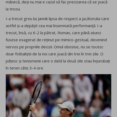
mânecă, deși nu mai e cazul să fac precizarea că se joacă
la tricou.
I-a trecut greu lui Jannik lipsa de respect a jucătorului care
astfel și-a depășit cea mai însemnată performanță. I-a
trecut, însă, cu 6-2 la pătrat, Roman, care până atunci
fusese exagerat de reținut pe mimico-gestual, devenind
nervos pe propriile decizii. Omul obosise, nu se tocesc
doar fotbaliștii de la noi care joacă din trei în trei zile. O
pățesc și tenismenii care o dată la două zile stau înșurubați
în teren câte 3-4 ore.