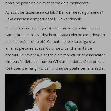
boală pe proteină din avangarda deja menționată.
Ați auzit de crizantema cu fălci? Dar de laleaua gurmandă?
Le-a cunoscut compatrioata lui Lewandowski.
Chifle, erori de strategie și o teamă de a prelua inițiativa,
cam atât se putea vedea în prestația celei pe care deseori
o considerăm completă. Cu toate hibele sale, Iga și-a
amânat plecarea acasă. Cu un set, luând la limită tie-
breakul. Se revenea la setările din fabrică, orice cunoscător
simțea că atleta din fruntea WTA are antidot, că surpriza a
fost doar pe margini și că filmul nu se poate termina astfel.