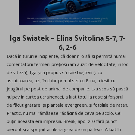
Iga Swiatek – Elina Svitolina 5-7, 7-
6, 2-6
Dacă în tururile incipiente, că doar n-o să-și permită numai
comentatorii termeni prețioși (am auzit de velocitate, în loc
de viteză), Iga și-a propus să taie bușteni și cu
ascuțitoarea, azi, în chiar primul set cu Elina, a ieșit cu
joagărul pe post de animal de companie. L-a scos să pască
hulpav în curtea ucrainencei, a luat totul la rost: și foișorul
de făcut grătare, și plantele evergreen, și fotoliile de ratan.
Practic, nu mai rămăsese rădăcină de ceva pe acolo. Cel
puțin aceasta era impresia. Break, apoi 2-0 fără punct
pierdut și a sprijinit artileria grea de un pârleaz. A luat în