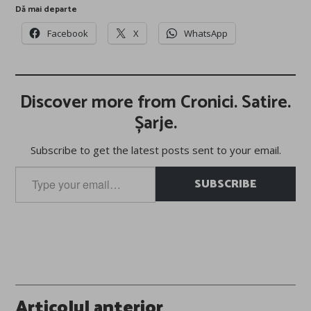
Dă mai departe
Facebook
X
WhatsApp
Discover more from Cronici. Satire.
Șarje.
Subscribe to get the latest posts sent to your email.
Type
SUBSCRIBE
your
email…
Post
Articolul anterior