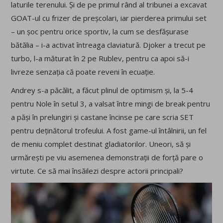
laturile terenului. Și de pe primul rând al tribunei a excavat
GOAT-ul cu frizer de preșcolari, iar pierderea primului set
– un șoc pentru orice sportiv, la cum se desfășurase
bătălia – i-a activat întreaga claviatură. Djoker a trecut pe
turbo, l-a măturat în 2 pe Rublev, pentru ca apoi să-i
livreze senzația că poate reveni în ecuație.
Andrey s-a păcălit, a făcut plinul de optimism și, la 5-4
pentru Nole în setul 3, a valsat între mingi de break pentru
a păși în prelungiri și castane încinse pe care scria SET
pentru deținătorul trofeului. A fost game-ul întâlnirii, un fel
de meniu complet destinat gladiatorilor. Uneori, să și
urmărești pe viu asemenea demonstrații de forță pare o
virtute. Ce să mai însăilezi despre actorii principali?