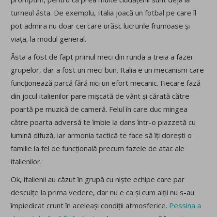
turneul ăsta. De exemplu, Italia joacă un fotbal pe care îl
pot admira nu doar cei care urăsc lucrurile frumoase și
viața, la modul general.
Ăsta a fost de fapt primul meci din runda a treia a fazei
grupelor, dar a fost un meci bun. Italia e un mecanism care
funcționează parcă fără nici un efort mecanic. Fiecare fază
din jocul italienilor pare mișcată de vânt și cărată către
poartă pe muzică de cameră. Felul în care duc mingea
către poarta adversă te îmbie la dans într-o piazzetă cu
lumină difuză, iar armonia tactică te face să îți dorești o
familie la fel de funcțională precum fazele de atac ale
italienilor.
Ok, italienii au căzut în grupă cu niște echipe care par
desculțe la prima vedere, dar nu e ca și cum alții nu s-au
împiedicat crunt în aceleași condiții atmosferice.
Pessina a