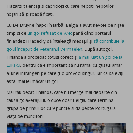
Hazarzi talentați și capricioși cu care nepoții nepoților
noștri să-și roadă ficații.
Cu De Bruyne înapoi în iarbă, Belgia a avut nevoie de niște
timp și de
un gol refuzat de VAR
până când portarul
finlandez Hradecky să înțeleagă mesajul și
să contribuie la
golul început de veteranul Vermaelen
. După autogol,
Finlanda a procedat totuși corect și
a mai luat un gol de la
Lukaku
, pentru că e important să nu rămâi cu gustul amar
al unei înfrângeri pe care ți-o provoci singur. Iar ca să eviți
asta, mai iei măcar un gol.
Mai rău decât Finlanda, care nu merge mai departe din
cauza golaverajului, o duce doar Belgia, care termină
grupa pe primul loc cu 9 puncte și dă peste Portugalia.
Viață de muncitori.