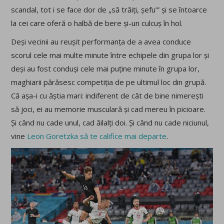
scandal, tot i se face dor de „să trăiți, șefu’” și se întoarce
la cei care oferă o halbă de bere și-un culcuș în hol.
Deși vecinii au reușit performanța de a avea conduce
scorul cele mai multe minute între echipele din grupa lor și
deși au fost conduși cele mai puține minute în grupa lor,
maghiarii părăsesc competiția de pe ultimul loc din grupă.
Că așa-i cu ăștia mari: indiferent de cât de bine nimerești
să joci, ei au memorie musculară și cad mereu în picioare.
Și când nu cade unul, cad ăilalți doi. Și când nu cade niciunul,
vine
Leon Goretzka să te califice mai departe
.