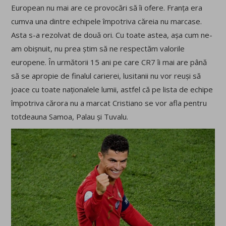
European nu mai are ce provocări să îi ofere. Franța era
cumva una dintre echipele împotriva căreia nu marcase.
Asta s-a rezolvat de două ori. Cu toate astea, așa cum ne-
am obișnuit, nu prea știm să ne respectăm valorile
europene. În următorii 15 ani pe care CR7 îi mai are până
să se apropie de finalul carierei, lusitanii nu vor reuși să
joace cu toate naționalele lumii, astfel că pe lista de echipe
împotriva cărora nu a marcat Cristiano se vor afla pentru
totdeauna Samoa, Palau și Tuvalu.