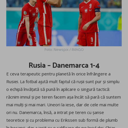
Foto: Newspix / IMAGO
Rusia – Danemarca 1-4
E ceva terapeutic pentru planetă în orice înfrângere a
Rusiei. La fotbal ajută mult faptul că rușii sunt pur și simplu
o echipă învățată să pună în aplicare o singură tactică:
răcnim imnul și pe teren facem așa încât să pară că suntem
mai mulți și mai mari. Uneori la iese, dar de cele mai multe
ori nu. Danemarca, însă, a intrat pe teren cu șanse
teoretice și cu problema cu Erikssen sub formă de plumb
în bocanci, dar a ieșit cu o calificare de pe locul doi. Chiar