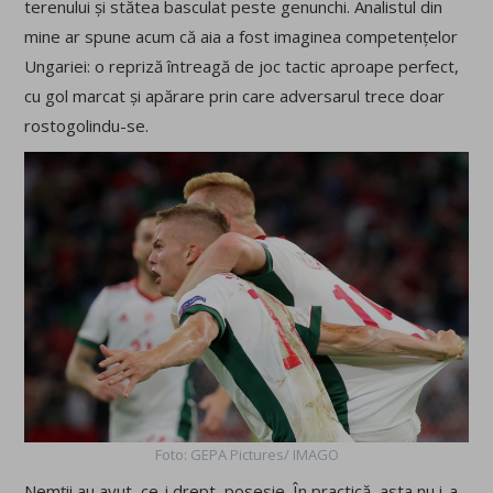
terenului și stătea basculat peste genunchi. Analistul din
mine ar spune acum că aia a fost imaginea competențelor
Ungariei: o repriză întreagă de joc tactic aproape perfect,
cu gol marcat și apărare prin care adversarul trece doar
rostogolindu-se.
Foto: GEPA Pictures/ IMAGO
Nemții au avut, ce-i drept, posesie. În practică, asta nu i-a