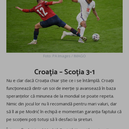
Foto: PA Images / IMAGO
Croația – Scoția 3-1
Nu e clar dacă Croația chiar știe ce i se întâmplă. Croații
funcționează dintr-un soi de inerție și avansează în baza
speranțelor că minunea de la mondial se poate repeta.
Nimic din jocul lor nu îi recomandă pentru mari valuri, dar
să îl ai pe Modrić în echipă e momentan garanția faptului că
pe scoțieni poți totuși să îi desfaci la șireturi.