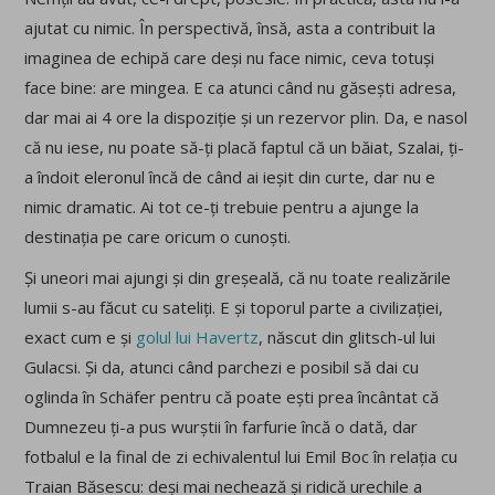
ajutat cu nimic. În perspectivă, însă, asta a contribuit la
imaginea de echipă care deși nu face nimic, ceva totuși
face bine: are mingea. E ca atunci când nu găsești adresa,
dar mai ai 4 ore la dispoziție și un rezervor plin. Da, e nasol
că nu iese, nu poate să-ți placă faptul că un băiat, Szalai, ți-
a îndoit eleronul încă de când ai ieșit din curte, dar nu e
nimic dramatic. Ai tot ce-ți trebuie pentru a ajunge la
destinația pe care oricum o cunoști.
Și uneori mai ajungi și din greșeală, că nu toate realizările
lumii s-au făcut cu sateliți. E și toporul parte a civilizației,
exact cum e și
golul lui Havertz
, născut din glitsch-ul lui
Gulacsi. Și da, atunci când parchezi e posibil să dai cu
oglinda în Schäfer pentru că poate ești prea încântat că
Dumnezeu ți-a pus wurștii în farfurie încă o dată, dar
fotbalul e la final de zi echivalentul lui Emil Boc în relația cu
Traian Băsescu: deși mai nechează și ridică urechile a