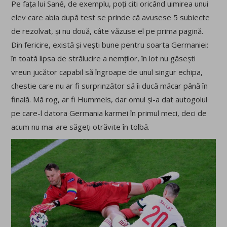
Pe fața lui Sané, de exemplu, poți citi oricând uimirea unui
elev care abia după test se prinde că avusese 5 subiecte
de rezolvat, și nu două, câte văzuse el pe prima pagină.
Din fericire, există și vești bune pentru soarta Germaniei:
în toată lipsa de strălucire a nemților, în lot nu găsești
vreun jucător capabil să îngroape de unul singur echipa,
chestie care nu ar fi surprinzător să îi ducă măcar până în
finală. Mă rog, ar fi Hummels, dar omul și-a dat autogolul
pe care-l datora Germania karmei în primul meci, deci de
acum nu mai are săgeți otrăvite în tolbă.