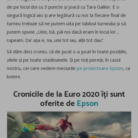
de pe locul doi cu 3 puncte și joacă cu Țara Galilor. E o
singură logică aici și are legătură cu noi: la fiecare final de
turneu trebuie să ne putem uita pe tabloul turneului și să
putem spune „Uite, bă, păi noi dacă eram în locul lor…
rupeam. Da’ așa e, na, unii tot iau, alții tot dau”.
Să dăm deci cronici, că de jucat s-a jucat în toate pozițiile,
zilele și pe toate stadioanele. Și pe toți pereții, în cazul
nostru, cei care vedem meciurile
pe proiectoare Epson
, ca
boierii.
Cronicile de la Euro 2020 îți sunt
oferite de
Epson