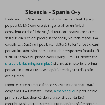
Slovacia – Spania 0-5
E adevărat că Slovacia nu a dat, dar măcar a luat. Fără șut
pe poartă, fără cornere și, în general, cu un fotbal
echivalent cu cheful de viață al unui corporatist care are 3
șefi și 8 din 9 colegi plecați în concediu, Slovacia măcar și-a
dat silința. „Dacă nu-i poți bate, alătură-te lor” a fost crezul
portarului Dubravka, nemulțumit de perspectiva faptului că
șutul lui Sarabia nu prinde cadrul porții. Omul lui Newcastle
și-a voleibalat mingea-n plasă
și a intrat în istorie: e primul
portar din istoria Euro care apără penalty și își dă gol în
același meci.
Laporte, care nu mai e francez și asta mi-a stricat toată
echipa la FIFA Ultimate Team,
a marcat și el
în prelungirile
primei reprize, doar că delirul a continuat. Nu fără
contribuția slovacilor, care au ținut neapărat să fie parte a