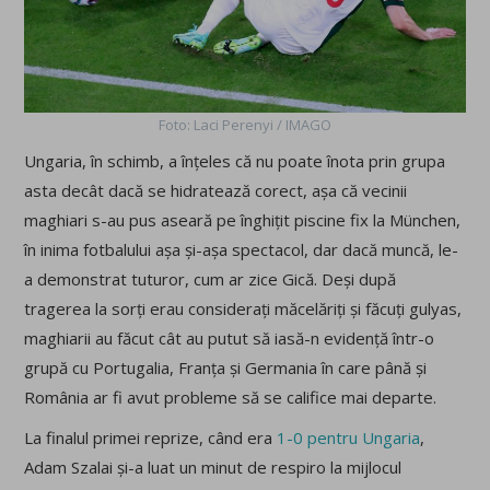
Foto: Laci Perenyi / IMAGO
Ungaria, în schimb, a înțeles că nu poate înota prin grupa
asta decât dacă se hidratează corect, așa că vecinii
maghiari s-au pus aseară pe înghițit piscine fix la München,
în inima fotbalului așa și-așa spectacol, dar dacă muncă, le-
a demonstrat tuturor, cum ar zice Gică. Deși după
tragerea la sorți erau considerați măcelăriți și făcuți gulyas,
maghiarii au făcut cât au putut să iasă-n evidență într-o
grupă cu Portugalia, Franța și Germania în care până și
România ar fi avut probleme să se califice mai departe.
La finalul primei reprize, când era
1-0 pentru Ungaria
,
Adam Szalai și-a luat un minut de respiro la mijlocul