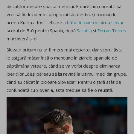
discuțiilor despre soarta meciului. E oarecum onorabil să
vrei să fii decidentul propriului tău destin, și tocmai de
aceea Kucka a fost cel care
a bătut în cuie de sicriu slovac
scorul de 5-0 pentru Spania, după
Sarabia
și
Ferran Torres
marcaseră și ei.
Slovacii oricum nu ar fi mers mai departe, dar scorul ăsta
le asigură măcar încă o mențiune în ziarele spaniole de
săptămâna viitoare, când se va vorbi despre eliminarea
ibericilor „deși păreau să își revină la ultimul meci din grupe,
când au călcat în picioare Slovacia”. Pentru o țară atât de
confundată cu Slovenia, asta trebuie să fie o reușită.