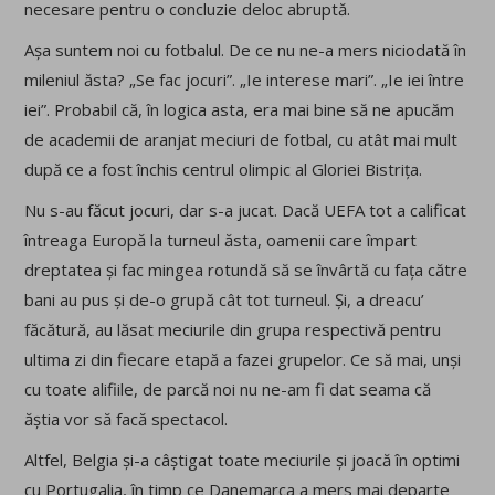
necesare pentru o concluzie deloc abruptă.
Așa suntem noi cu fotbalul. De ce nu ne-a mers niciodată în
mileniul ăsta? „Se fac jocuri”. „Ie interese mari”. „Ie iei între
iei”. Probabil că, în logica asta, era mai bine să ne apucăm
de academii de aranjat meciuri de fotbal, cu atât mai mult
după ce a fost închis centrul olimpic al Gloriei Bistrița.
Nu s-au făcut jocuri, dar s-a jucat. Dacă UEFA tot a calificat
întreaga Europă la turneul ăsta, oamenii care împart
dreptatea și fac mingea rotundă să se învârtă cu fața către
bani au pus și de-o grupă cât tot turneul. Și, a dreacu’
făcătură, au lăsat meciurile din grupa respectivă pentru
ultima zi din fiecare etapă a fazei grupelor. Ce să mai, unși
cu toate alifiile, de parcă noi nu ne-am fi dat seama că
ăștia vor să facă spectacol.
Altfel, Belgia și-a câștigat toate meciurile și joacă în optimi
cu Portugalia, în timp ce Danemarca a mers mai departe