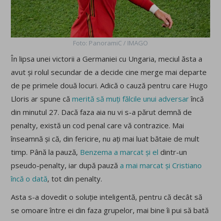
Foto: PanoramiC / IMAGO
În lipsa unei victorii a Germaniei cu Ungaria, meciul ăsta a
avut și rolul secundar de a decide cine merge mai departe
de pe primele două locuri. Adică o cauză pentru care Hugo
Lloris ar spune că
merită să muți fălcile unui adversar
încă
din minutul 27. Dacă faza aia nu vi s-a părut demnă de
penalty, există un cod penal care vă contrazice. Mai
înseamnă și că, din fericire, nu ați mai luat bătaie de mult
timp. Până la pauză,
Benzema a marcat și el
dintr-un
pseudo-penalty, iar după pauză
a mai marcat și Cristiano
încă o dată
, tot din penalty.
Asta s-a dovedit o soluție inteligentă, pentru că decât să
se omoare între ei din faza grupelor, mai bine îi pui să bată