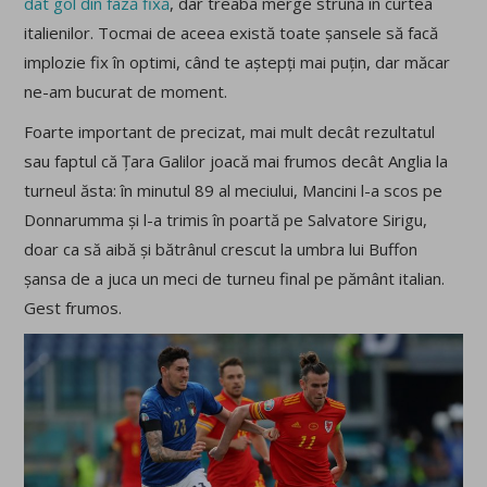
dat gol din fază fixă
, dar treaba merge strună în curtea
italienilor. Tocmai de aceea există toate șansele să facă
implozie fix în optimi, când te aștepți mai puțin, dar măcar
ne-am bucurat de moment.
Foarte important de precizat, mai mult decât rezultatul
sau faptul că Țara Galilor joacă mai frumos decât Anglia la
turneul ăsta: în minutul 89 al meciului, Mancini l-a scos pe
Donnarumma și l-a trimis în poartă pe Salvatore Sirigu,
doar ca să aibă și bătrânul crescut la umbra lui Buffon
șansa de a juca un meci de turneu final pe pământ italian.
Gest frumos.