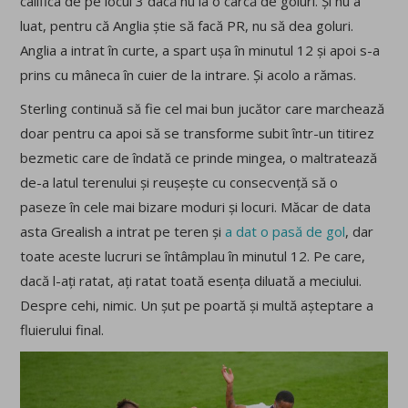
califica de pe locul 3 dacă nu ia o cârcă de goluri. Și nu a
luat, pentru că Anglia știe să facă PR, nu să dea goluri.
Anglia a intrat în curte, a spart ușa în minutul 12 și apoi s-a
prins cu mâneca în cuier de la intrare. Și acolo a rămas.
Sterling continuă să fie cel mai bun jucător care marchează
doar pentru ca apoi să se transforme subit într-un titirez
bezmetic care de îndată ce prinde mingea, o maltratează
de-a latul terenului și reușește cu consecvență să o
paseze în cele mai bizare moduri și locuri. Măcar de data
asta Grealish a intrat pe teren și
a dat o pasă de gol
, dar
toate aceste lucruri se întâmplau în minutul 12. Pe care,
dacă l-ați ratat, ați ratat toată esența diluată a meciului.
Despre cehi, nimic. Un șut pe poartă și multă așteptare a
fluierului final.