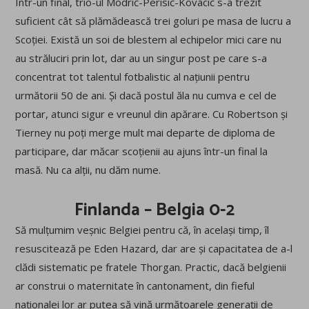
Într-un final, trio-ul Modri
ć-Perisi
ć-Kovaci
ć s-a trezit
suficient cât să plămădească trei goluri pe masa de lucru a
Scoției. Există un soi de blestem al echipelor mici care nu
au străluciri prin lot, dar au un singur post pe care s-a
concentrat tot talentul fotbalistic al națiunii pentru
următorii 50 de ani. Și dacă postul ăla nu cumva e cel de
portar, atunci sigur e vreunul din apărare. Cu Robertson și
Tierney nu poți merge mult mai departe de diploma de
participare, dar măcar scoțienii au ajuns într-un final la
masă. Nu ca alții, nu dăm nume.
Finlanda – Belgia 0-2
Să mulțumim veșnic Belgiei pentru că, în același timp, îl
resuscitează pe Eden Hazard, dar are și capacitatea de a-l
clădi sistematic pe fratele Thorgan. Practic, dacă belgienii
ar construi o maternitate în cantonament, din fieful
naționalei lor ar putea să vină următoarele generații de