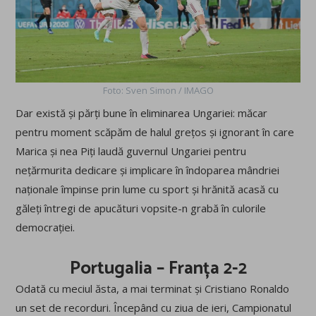
Foto: Sven Simon / IMAGO
Dar există și părți bune în eliminarea Ungariei: măcar
pentru moment scăpăm de halul grețos și ignorant în care
Marica și nea Piți laudă guvernul Ungariei pentru
nețărmurita dedicare și implicare în îndoparea mândriei
naționale împinse prin lume cu sport și hrănită acasă cu
găleți întregi de apucături vopsite-n grabă în culorile
democrației.
Portugalia – Franța 2-2
Odată cu meciul ăsta, a mai terminat și Cristiano Ronaldo
un set de recorduri. Începând cu ziua de ieri, Campionatul