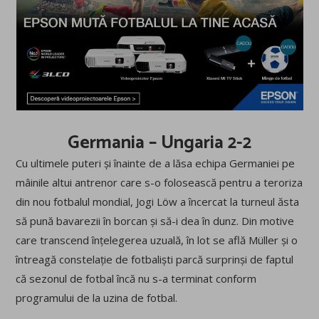
Germania – Ungaria 2-2
Cu ultimele puteri și înainte de a lăsa echipa Germaniei pe
mâinile altui antrenor care s-o folosească pentru a teroriza
din nou fotbalul mondial, Jogi Löw a încercat la turneul ăsta
să pună bavarezii în borcan și să-i dea în dunz. Din motive
care transcend înțelegerea uzuală, în lot se află Müller și o
întreagă constelație de fotbaliști parcă surprinși de faptul
că sezonul de fotbal încă nu s-a terminat conform
programului de la uzina de fotbal.