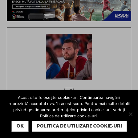
Acest site folosește cookie-uri. Continuarea navigării
reprezintă acceptul dvs. în acest scop. Pentru mai multe detalii
Radu Hângănuț
privind gestionarea preferințelor privind cookie-uri, vedeți
Politica de utilizare cookie-uri.
Încă de la o vârstă foarte fragedă, Radu scotea
SUBSCRIBE
OK
POLITICA DE UTILIZARE COOKIE-URI
praful din covoare folosind reverul cu o mână și turna
ciorbă cu polonicul pentru a învăța să servească, însă