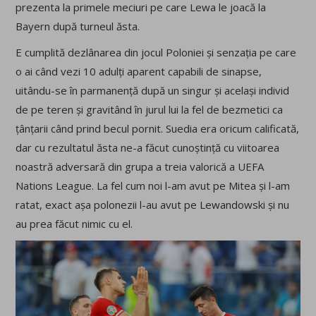
prezenta la primele meciuri pe care Lewa le joacă la
Bayern după turneul ăsta.
E cumplită dezlânarea din jocul Poloniei și senzația pe care
o ai când vezi 10 adulți aparent capabili de sinapse,
uitându-se în parmanență după un singur și același individ
de pe teren și gravitând în jurul lui la fel de bezmetici ca
țânțarii când prind becul pornit. Suedia era oricum calificată,
dar cu rezultatul ăsta ne-a făcut cunoștință cu viitoarea
noastră adversară din grupa a treia valorică a UEFA
Nations League. La fel cum noi l-am avut pe Mitea și l-am
ratat, exact așa polonezii l-au avut pe Lewandowski și nu
au prea făcut nimic cu el.