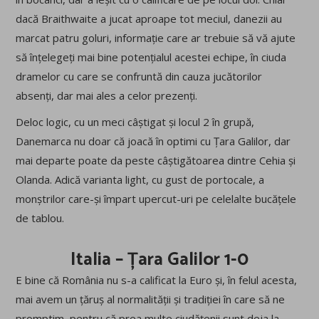
dacă Braithwaite a jucat aproape tot meciul, danezii au
marcat patru goluri, informație care ar trebuie să vă ajute
să înțelegeți mai bine potențialul acestei echipe, în ciuda
dramelor cu care se confruntă din cauza jucătorilor
absenți, dar mai ales a celor prezenți.
Deloc logic, cu un meci câștigat și locul 2 în grupă,
Danemarca nu doar că joacă în optimi cu Țara Galilor, dar
mai departe poate da peste câștigătoarea dintre Cehia și
Olanda. Adică varianta light, cu gust de portocale, a
monștrilor care-și împart upercut-uri pe celelalte bucățele
de tablou.
Italia – Țara Galilor 1-0
E bine că România nu s-a calificat la Euro și, în felul acesta,
mai avem un țăruș al normalității și tradiției în care să ne
promptim, pentru că prea multe ciudățenii sunt deja la