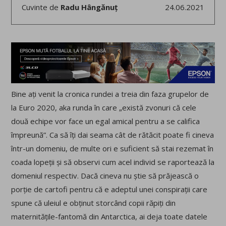
Cuvinte de
Radu Hângănuț
24.06.2021
Bine ați venit la cronica rundei a treia din faza grupelor de
la Euro 2020, aka runda în care „există zvonuri că cele
două echipe vor face un egal amical pentru a se califica
împreună”. Ca să îți dai seama cât de rătăcit poate fi cineva
într-un domeniu, de multe ori e suficient să stai rezemat în
coada lopeții și să observi cum acel individ se raportează la
domeniul respectiv. Dacă cineva nu știe să prăjească o
porție de cartofi pentru că e adeptul unei conspirații care
spune că uleiul e obținut storcând copii răpiți din
maternitățile-fantomă din Antarctica, ai deja toate datele