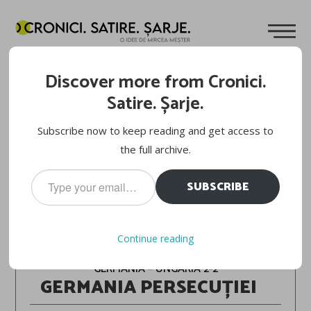
Discover more from Cronici.
Satire. Șarje.
Subscribe now to keep reading and get access to
the full archive.
Type
SUBSCRIBE
your
email…
FOTBAL: EURO 2020, FAZA PE CANAPEA
Continue reading
GERMANIA – UNGARIA 2-2
GERMANIA PERSECUȚIEI