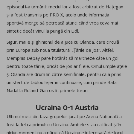
episodul i-a urmărit: meciul lor a fost arbitrat de Hațegan
și a fost transmis pe PRO X, acolo unde informația
sportivă merge să petreacă atunci când vrea ceva mai
sintetic decât vinul la pungă din Lidl.
Sigur, mai e și ghinionul de a juca cu Olanda, care circulă
prin Europa sub noua titulatură: „Țările de Jos”. Altfel,
Memphis Depay pare hotărât să marcheze câte un gol
pentru toate țările, oricât de jos ar fi ele. Omul umple ațele
și Olanda are drum lin către semifinale, pentru că a prins
un sfert de tablou lejer în continuare, cum prinde Rafa
Nadal la Roland-Garros în primele tururi.
Ucraina 0-1 Austria
Ultimul meci din faza grupelor jucat pe Arena Națională a
fost la fel ca primul: cu Ucraina. Ambele s-au calificat și în
niciun moment nu a părut că Ucraina e interesată de locul