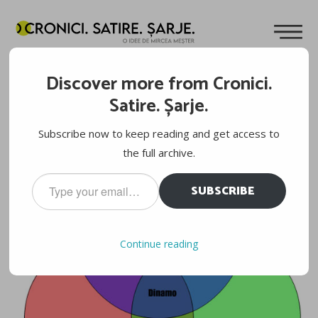
FOTBALUL ROMÂNESC, PE SCURT
Discover more from Cronici.
Cuvinte de
Mircea Meșter
27.04.2011
Satire. Șarje.
Subscribe now to keep reading and get access to
the full archive.
Type
SUBSCRIBE
your
email…
Continue reading