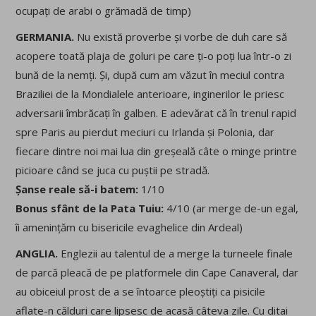
ocupați de arabi o grămadă de timp)
GERMANIA.
Nu există proverbe și vorbe de duh care să
acopere toată plaja de goluri pe care ți-o poți lua într-o zi
bună de la nemți. Și, după cum am văzut în meciul contra
Braziliei de la Mondialele anterioare, inginerilor le priesc
adversarii îmbrăcați în galben. E adevărat că în trenul rapid
spre Paris au pierdut meciuri cu Irlanda și Polonia, dar
fiecare dintre noi mai lua din greșeală câte o minge printre
picioare când se juca cu puștii pe stradă.
Șanse reale să-i batem:
1/10
Bonus sfânt de la Pata Tuiu:
4/10 (ar merge de-un egal,
îi amenințăm cu bisericile evaghelice din Ardeal)
ANGLIA.
Englezii au talentul de a merge la turneele finale
de parcă pleacă de pe platformele din Cape Canaveral, dar
au obiceiul prost de a se întoarce pleoștiți ca pisicile
aflate-n călduri care lipsesc de acasă câteva zile. Cu ditai