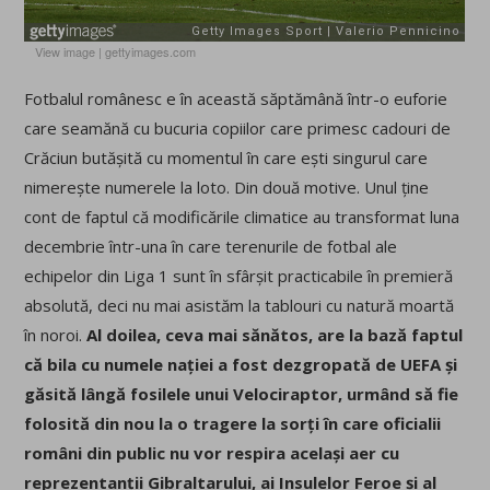
View image
|
gettyimages.com
Fotbalul românesc e în această săptămână într-o euforie
care seamănă cu bucuria copiilor care primesc cadouri de
Crăciun butășită cu momentul în care ești singurul care
nimerește numerele la loto. Din două motive. Unul ține
cont de faptul că modificările climatice au transformat luna
decembrie într-una în care terenurile de fotbal ale
echipelor din Liga 1 sunt în sfârșit practicabile în premieră
absolută, deci nu mai asistăm la tablouri cu natură moartă
în noroi.
Al doilea, ceva mai sănătos, are la bază faptul
că bila cu numele nației a fost dezgropată de UEFA și
găsită lângă fosilele unui Velociraptor, urmând să fie
folosită din nou la o tragere la sorți în care oficialii
români din public nu vor respira același aer cu
reprezentanții Gibraltarului, ai Insulelor Feroe și al