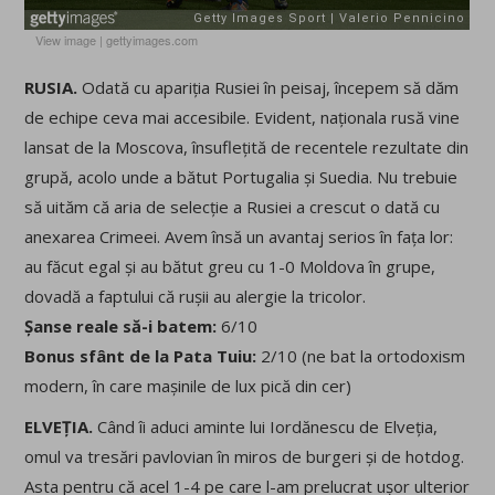
View image
|
gettyimages.com
RUSIA.
Odată cu apariția Rusiei în peisaj, începem să dăm
de echipe ceva mai accesibile. Evident, naționala rusă vine
lansat de la Moscova, însuflețită de recentele rezultate din
grupă, acolo unde a bătut Portugalia și Suedia. Nu trebuie
să uităm că aria de selecție a Rusiei a crescut o dată cu
anexarea Crimeei. Avem însă un avantaj serios în fața lor:
au făcut egal și au bătut greu cu 1-0 Moldova în grupe,
dovadă a faptului că rușii au alergie la tricolor.
Șanse reale să-i batem:
6/10
Bonus sfânt de la Pata Tuiu:
2/10 (ne bat la ortodoxism
modern, în care mașinile de lux pică din cer)
ELVEȚIA.
Când îi aduci aminte lui Iordănescu de Elveția,
omul va tresări pavlovian în miros de burgeri și de hotdog.
Asta pentru că acel 1-4 pe care l-am prelucrat ușor ulterior