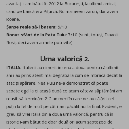
avantaj: i-am bătut în 2012 la București, la ultimul amical,
când pe bancă era Pițurcă. Nu mai avem zaruri, dar avem
icoane.
Șanse reale să-i batem:
5/10
Bonus sfânt de la Pata Tuiu:
7/10 (sunt, totuși, Diavolii
Roșii, deci avem armele potrivite)
Urna valorică 2.
ITALIA.
Italienii au nimerit în urna a doua pentru că ultimii
ani i-au prins atenți mai degrabă la cum se-mbracă decât la
atac și apărare. Nea Puiu ne-a demonstrat că poate
scoate egal la ei acasă după ce acum câteva săptămâni am
reușit să terminăm 2-2 un meci în care ne-au călărit cel
puțin la fel de mult pe cât i-am păcălit noi la final. Evident, e
greu să vrei Italia din a doua urnă valorică, pentru că în
istorie i-am bătut de doar două ori acum șaptezeci de