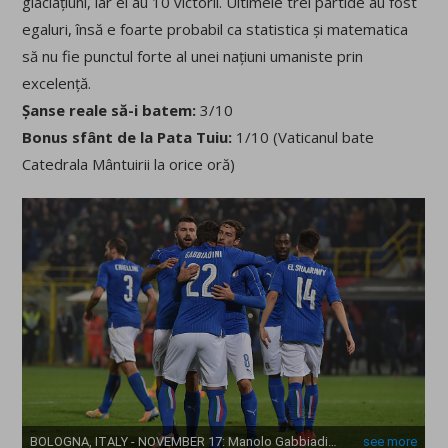
glaciațiuni, iar ei au 10 victorii. Ultimele trei partide au fost
egaluri, însă e foarte probabil ca statistica și matematica
să nu fie punctul forte al unei națiuni umaniste prin
excelență.
Șanse reale să-i batem:
3/10
Bonus sfânt de la Pata Tuiu:
1/10 (Vaticanul bate
Catedrala Mântuirii la orice oră)