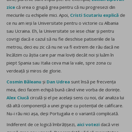
zice
că vrea o grupă grea pentru că nu progresezi din
meciurile cu echipele mici. Apoi,
Cristi Scutariu explică
de
ce nu am ieși la Universitate pentru o victorie cu Albania
sau Ucraina. Eh, la Universitate se iese chiar și pentru
covrigi dacă e cazul să nu fie deschise patiseriile de la
metrou, deci eu zic că nu ne va fi extrem de rău dacă ne
încălzim cu ăștia care par mai loviți decât noi și luăm în
piept Spania sau Italia ceva mai la vale, spre zona cu
verdeață și miros de glorie.
Cosmin Băleanu
și
Dan Udrea
sunt însă pe frecvența
mea, deci facem echipă bună când vine vorba de dorințe.
Alex Ciucă
circulă și el pe același sens cu noi, da’ analiza lui
dă altă componență a unei grupe cu potențial de calificare.
Nu-i rău nici așa, deși Portugalia e o variantă complicată.
Indiferent de ce logică îmbrățișezi,
aici votezi
dacă vrei