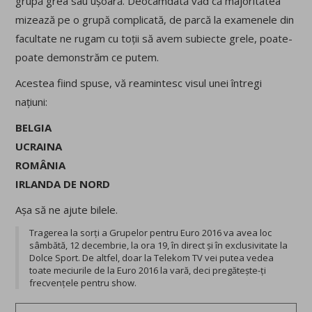
grupă grea sau ușoară. Deocamdată văd că majoritatea
mizează pe o grupă complicată, de parcă la examenele din
facultate ne rugam cu toții să avem subiecte grele, poate-
poate demonstrăm ce putem.
Acestea fiind spuse, vă reamintesc visul unei întregi
națiuni:
BELGIA
UCRAINA
ROMÂNIA
IRLANDA DE NORD
Așa să ne ajute bilele.
Tragerea la sorți a Grupelor pentru Euro 2016 va avea loc
sâmbătă, 12 decembrie, la ora 19, în direct și în exclusivitate la
Dolce Sport. De altfel, doar la Telekom TV vei putea vedea
toate meciurile de la Euro 2016 la vară, deci pregătește-ți
frecvențele pentru show.