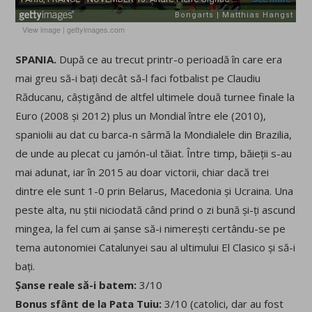
View image
|
gettyimages.com
SPANIA.
După ce au trecut printr-o perioadă în care era
mai greu să-i bați decât să-l faci fotbalist pe Claudiu
Răducanu, câștigând de altfel ultimele două turnee finale la
Euro (2008 și 2012) plus un Mondial între ele (2010),
spaniolii au dat cu barca-n sârmă la Mondialele din Brazilia,
de unde au plecat cu jamón-ul tăiat. Între timp, băieții s-au
mai adunat, iar în 2015 au doar victorii, chiar dacă trei
dintre ele sunt 1-0 prin Belarus, Macedonia și Ucraina. Una
peste alta, nu știi niciodată când prind o zi bună și-ți ascund
mingea, la fel cum ai șanse să-i nimerești certându-se pe
tema autonomiei Catalunyei sau al ultimului El Clasico și să-i
bați.
Șanse reale să-i batem:
3/10
Bonus sfânt de la Pata Tuiu:
3/10 (catolici, dar au fost