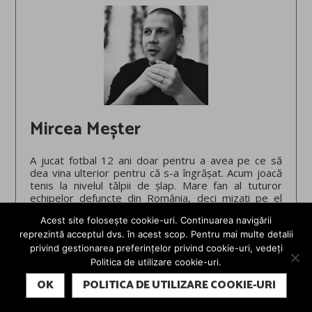
Mircea Meșter
A jucat fotbal 12 ani doar pentru a avea pe ce să
dea vina ulterior pentru că s-a îngrășat. Acum joacă
tenis la nivelul tălpii de șlap. Mare fan al tuturor
echipelor defuncte din România, deci mizați pe el
pentru o analiză obiectivă, pentru că practic nu are
Acest site folosește cookie-uri. Continuarea navigării
ce să mai piardă. În cealaltă viață e jurnalist auto și-i
reprezintă acceptul dvs. în acest scop. Pentru mai multe detalii
stresează pe toți obligându-i să-și lege centurile de
siguranță.
privind gestionarea preferințelor privind cookie-uri, vedeți
Politica de utilizare cookie-uri.
SUBSCRIBE
OK
POLITICA DE UTILIZARE COOKIE-URI
Dă mai departe