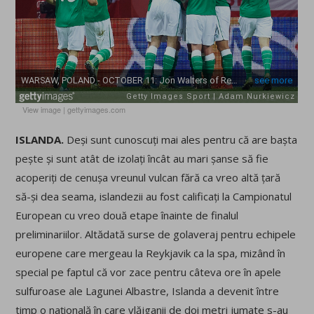
View image
|
gettyimages.com
ISLANDA.
Deși sunt cunoscuți mai ales pentru că are bașta
pește și sunt atât de izolați încât au mari șanse să fie
acoperiți de cenușa vreunul vulcan fără ca vreo altă țară
să-și dea seama, islandezii au fost calificați la Campionatul
European cu vreo două etape înainte de finalul
preliminariilor. Altădată surse de golaveraj pentru echipele
europene care mergeau la Reykjavik ca la spa, mizând în
special pe faptul că vor zace pentru câteva ore în apele
sulfuroase ale Lagunei Albastre, Islanda a devenit între
timp o națională în care vlăjganii de doi metri jumate s-au