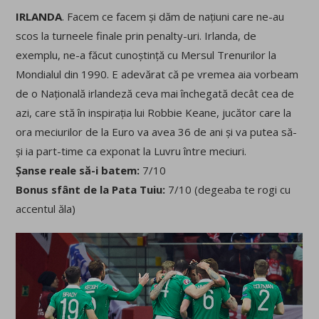
IRLANDA
. Facem ce facem și dăm de națiuni care ne-au
scos la turneele finale prin penalty-uri. Irlanda, de
exemplu, ne-a făcut cunoștință cu Mersul Trenurilor la
Mondialul din 1990. E adevărat că pe vremea aia vorbeam
de o Națională irlandeză ceva mai închegată decât cea de
azi, care stă în inspirația lui Robbie Keane, jucător care la
ora meciurilor de la Euro va avea 36 de ani și va putea să-
și ia part-time ca exponat la Luvru între meciuri.
Șanse reale să-i batem:
7/10
Bonus sfânt de la Pata Tuiu:
7/10 (degeaba te rogi cu
accentul ăla)