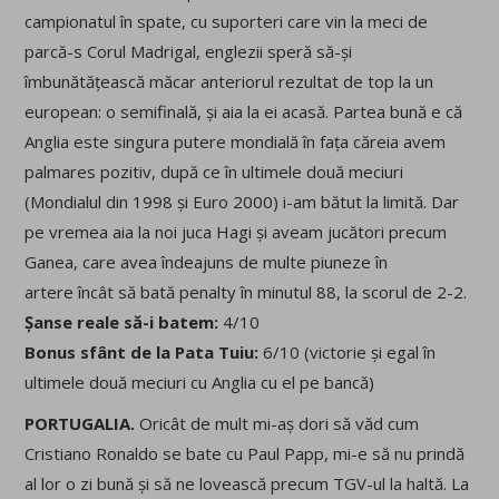
campionatul în spate, cu suporteri care vin la meci de
parcă-s Corul Madrigal, englezii speră să-și
îmbunătățească măcar anteriorul rezultat de top la un
european: o semifinală, și aia la ei acasă. Partea bună e că
Anglia este singura putere mondială în fața căreia avem
palmares pozitiv, după ce în ultimele două meciuri
(Mondialul din 1998 și Euro 2000) i-am bătut la limită. Dar
pe vremea aia la noi juca Hagi și aveam jucători precum
Ganea, care avea îndeajuns de multe piuneze în
artere încât să bată penalty în minutul 88, la scorul de 2-2.
Șanse reale să-i batem:
4/10
Bonus sfânt de la Pata Tuiu:
6/10 (victorie și egal în
ultimele două meciuri cu Anglia cu el pe bancă)
PORTUGALIA.
Oricât de mult mi-aș dori să văd cum
Cristiano Ronaldo se bate cu Paul Papp, mi-e să nu prindă
al lor o zi bună și să ne lovească precum TGV-ul la haltă. La