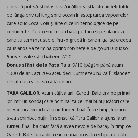
prins că pot să-și folosească înălțimea și la alte îndeletniciri
pe lângă privitul lung spre ocean în așteptarea vapoarelor
care aduc Coca-Cola și alte cuceriri tehnologice de pe
continente. De exemplu să-i bată pe turci și pe olandezi,
care au terminat sub ei într-o grupă în care inițial se credea
că Islanda va termina oprind robinetele de goluri la subsol.
Șanse reale să-i batem
: 7/10
Bonus sfânt de la Pata Tuiu
: 9/10 (păgâni până acum
1000 de ani, azi 20% atei, deci Dumnezeu nu va fi islandez
decât dacă vrea să râdă de noi
ȚARA GALILOR.
Acum câțiva ani, Gareth Bale era pe primul
lor într-un sondaj care nominaliza cei mai buni jucători care
nu vor juca niciodată la un turneu final. Între timp, lucrurile
s-au schimbat puțin. În sensul că Țara Galilor a ajuns la un
turneu final, ba chiar fără a avea nevoie de baraj, în timp ce
Gareth Bale joacă din ce în ce mai prost la echipa de club.