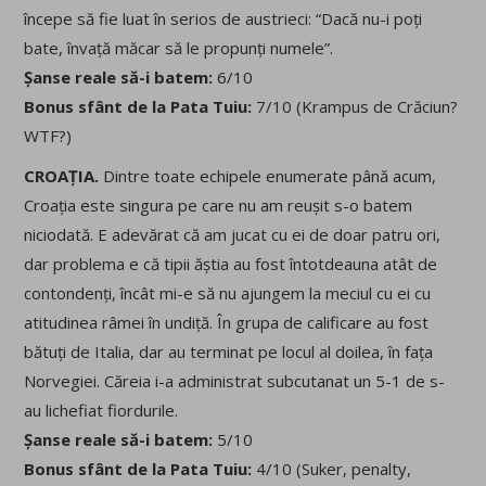
începe să fie luat în serios de austrieci: “Dacă nu-i poți
bate, învață măcar să le propunți numele”.
Șanse reale să-i batem:
6/10
Bonus sfânt de la Pata Tuiu:
7/10 (Krampus de Crăciun?
WTF?)
CROAȚIA.
Dintre toate echipele enumerate până acum,
Croația este singura pe care nu am reușit s-o batem
niciodată. E adevărat că am jucat cu ei de doar patru ori,
dar problema e că tipii ăștia au fost întotdeauna atât de
contondenți, încât mi-e să nu ajungem la meciul cu ei cu
atitudinea râmei în undiță. În grupa de calificare au fost
bătuți de Italia, dar au terminat pe locul al doilea, în fața
Norvegiei. Căreia i-a administrat subcutanat un 5-1 de s-
au lichefiat fiordurile.
Șanse reale să-i batem:
5/10
Bonus sfânt de la Pata Tuiu:
4/10 (Suker, penalty,