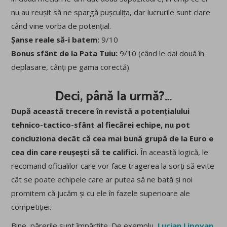
nu au reușit să ne spargă pușculița, dar lucrurile sunt clare
când vine vorba de potențial.
Șanse reale să-i batem:
9/10
Bonus sfânt de la Pata Tuiu:
9/10 (când le dai două în
deplasare, cânți pe gama corectă)
Deci, până la urmă?…
După această trecere în revistă a potențialului
tehnico-tactico-sfânt al fiecărei echipe, nu pot
concluziona decât că cea mai bună grupă de la Euro e
cea din care reușești să te califici.
În această logică, le
recomand oficialilor care vor face tragerea la sorți să evite
cât se poate echipele care ar putea să ne bată și noi
promitem că jucăm și cu ele în fazele superioare ale
competiției.
Bine, părerile sunt împărțite. De exemplu,
Lucian Lipovan