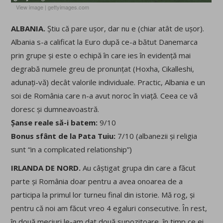
View image
|
gettyimages.com
ALBANIA.
Știu că pare ușor, dar nu e (chiar atât de ușor).
Albania s-a calificat la Euro după ce-a bătut Danemarca
prin grupe și este o echipă în care ies în evidență mai
degrabă numele greu de pronunțat (Hoxha, Cikalleshi,
adunați-vă) decât valorile individuale. Practic, Albania e un
soi de România care n-a avut noroc în viață. Ceea ce vă
doresc și dumneavoastră.
Șanse reale să-i batem:
9/10
Bonus sfânt de la Pata Tuiu:
7/10 (albanezii și religia
sunt “in a complicated relationship”)
IRLANDA DE NORD.
Au câștigat grupa din care a făcut
parte și România doar pentru a avea onoarea de a
participa la primul lor turneu final din istorie. Mă rog, și
pentru că noi am făcut vreo 4 egaluri consecutive. În rest,
în două meciuri le-am dat două supozitoare, în timp ce ei