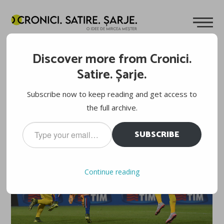
EURO 2016, FAZA PE NOD ÎN GÂT. TRAGEREA LA SORȚI:
DECÂT ELIMINAȚI ȘI BĂTUȚI, MAI BINE CALIFICAȚI ȘI
Discover more from Cronici.
CÂȘTIGĂTORI
Satire. Șarje.
Cuvinte de
Mircea Meșter
10.12.2015
Subscribe now to keep reading and get access to
the full archive.
Type
SUBSCRIBE
your
email…
Continue reading