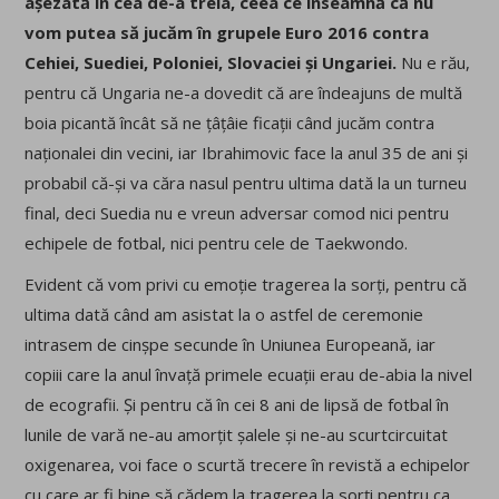
așezată în cea de-a treia, ceea ce înseamnă că nu
vom putea să jucăm în grupele Euro 2016 contra
Cehiei, Suediei, Poloniei, Slovaciei și Ungariei.
Nu e rău,
pentru că Ungaria ne-a dovedit că are îndeajuns de multă
boia picantă încât să ne țâțâie ficații când jucăm contra
naționalei din vecini, iar Ibrahimovic face la anul 35 de ani și
probabil că-și va căra nasul pentru ultima dată la un turneu
final, deci Suedia nu e vreun adversar comod nici pentru
echipele de fotbal, nici pentru cele de Taekwondo.
Evident că vom privi cu emoție tragerea la sorți, pentru că
ultima dată când am asistat la o astfel de ceremonie
intrasem de cinșpe secunde în Uniunea Europeană, iar
copiii care la anul învață primele ecuații erau de-abia la nivel
de ecografii. Și pentru că în cei 8 ani de lipsă de fotbal în
lunile de vară ne-au amorțit șalele și ne-au scurtcircuitat
oxigenarea, voi face o scurtă trecere în revistă a echipelor
cu care ar fi bine să cădem la tragerea la sorți pentru ca