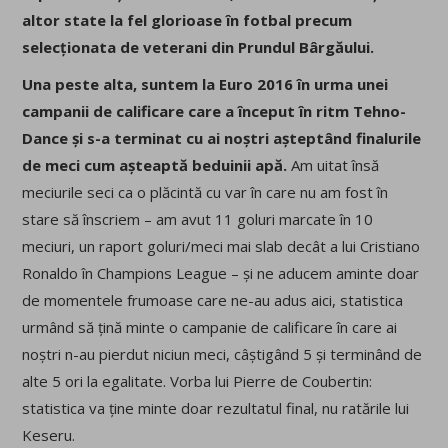
altor state la fel glorioase în fotbal precum
selecționata de veterani din Prundul Bârgăului.
Una peste alta, suntem la Euro 2016 în urma unei
campanii de calificare care a început în ritm Tehno-
Dance și s-a terminat cu ai noștri așteptând finalurile
de meci cum așteaptă beduinii apă.
Am uitat însă
meciurile seci ca o plăcintă cu var în care nu am fost în
stare să înscriem – am avut 11 goluri marcate în 10
meciuri, un raport goluri/meci mai slab decât a lui Cristiano
Ronaldo în Champions League – și ne aducem aminte doar
de momentele frumoase care ne-au adus aici, statistica
urmând să țină minte o campanie de calificare în care ai
noștri n-au pierdut niciun meci, câștigând 5 și terminând de
alte 5 ori la egalitate. Vorba lui Pierre de Coubertin:
statistica va ține minte doar rezultatul final, nu ratările lui
Keseru.