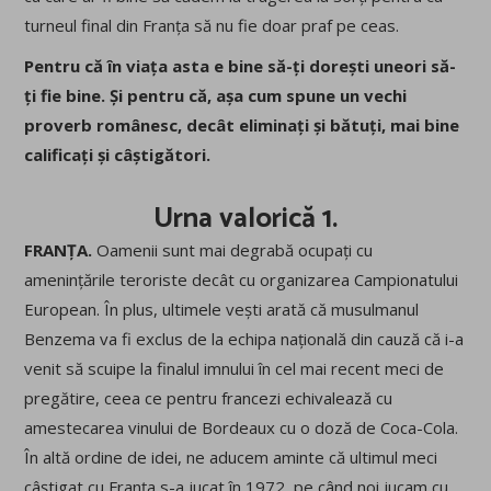
turneul final din Franța să nu fie doar praf pe ceas.
Pentru că în viața asta e bine să-ți dorești uneori să-
ți fie bine. Și pentru că, așa cum spune un vechi
proverb românesc, decât eliminați și bătuți, mai bine
calificați și câștigători.
Urna valorică 1.
FRANȚA.
Oamenii sunt mai degrabă ocupați cu
amenințările teroriste decât cu organizarea Campionatului
European. În plus, ultimele vești arată că musulmanul
Benzema va fi exclus de la echipa națională din cauză că i-a
venit să scuipe la finalul imnului în cel mai recent meci de
pregătire, ceea ce pentru francezi echivalează cu
amestecarea vinului de Bordeaux cu o doză de Coca-Cola.
În altă ordine de idei, ne aducem aminte că ultimul meci
câștigat cu Franța s-a jucat în 1972, pe când noi jucam cu