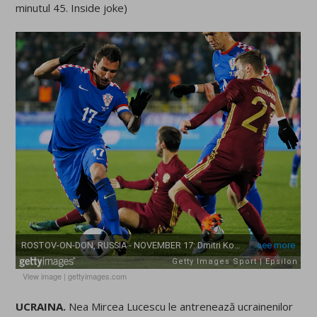
minutul 45. Inside joke)
View image
|
gettyimages.com
UCRAINA.
Nea Mircea Lucescu le antrenează ucrainenilor