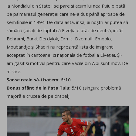
la Mondialul din State i se pare și acum lui nea Puiu o pată
pe palmaresul generației care ne-a dus până aproape de
semifinale în 1994. De data asta, însă, ai noștri ar putea să
rămână șocați de faptul că Elveția e atât de neutră, încât
Behrami, Burki, Derdyiok, Drmic, Dzemaili, Embolo,
Moubandje și Shaqiri nu reprezintă lista de imigranți
acceptați în cantoane, ci naționala de fotbal a Elveției. Și-
am găsit și motivul pentru care vacile din Alpi sunt mov. De
mirare.
Șanse reale să-i batem:
6/10
Bonus sfânt de la Pata Tuiu:
5/10 (singura problemă
majoră e crucea de pe drapel)