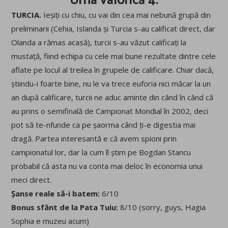
Urna valorică 4.
TURCIA.
Ieșiți cu chiu, cu vai din cea mai nebună grupă din
preliminarii (Cehia, Islanda și Turcia s-au calificat direct, dar
Olanda a rămas acasă), turcii s-au văzut calificați la
mustață, fiind echipa cu cele mai bune rezultate dintre cele
aflate pe locul al treilea în grupele de calificare. Chiar dacă,
știindu-i foarte bine, nu le va trece euforia nici măcar la un
an după calificare, turcii ne aduc aminte din când în când că
au prins o semifinală de Campionat Mondial în 2002, deci
pot să te-nfunde ca pe șaorma când ți-e digestia mai
dragă. Partea interesantă e că avem spioni prin
campionatul lor, dar la cum îl știm pe Bogdan Stancu
probabil că asta nu va conta mai deloc în economia unui
meci direct.
Șanse reale să-i batem:
6/10
Bonus sfânt de la Pata Tuiu:
8/10 (sorry, guys, Hagia
Sophia e muzeu acum)