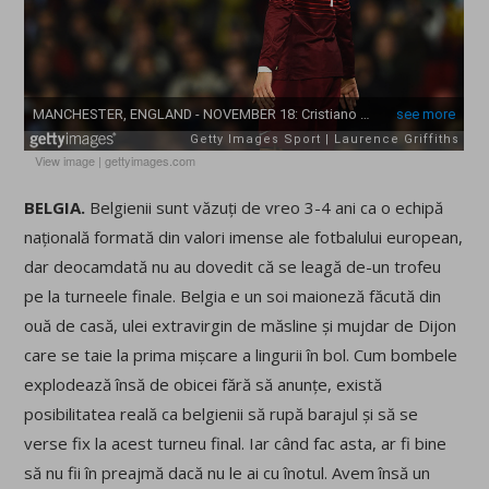
View image
|
gettyimages.com
BELGIA.
Belgienii sunt văzuți de vreo 3-4 ani ca o echipă
națională formată din valori imense ale fotbalului european,
dar deocamdată nu au dovedit că se leagă de-un trofeu
pe la turneele finale. Belgia e un soi maioneză făcută din
ouă de casă, ulei extravirgin de măsline și mujdar de Dijon
care se taie la prima mișcare a lingurii în bol. Cum bombele
explodează însă de obicei fără să anunțe, există
posibilitatea reală ca belgienii să rupă barajul și să se
verse fix la acest turneu final. Iar când fac asta, ar fi bine
să nu fii în preajmă dacă nu le ai cu înotul. Avem însă un