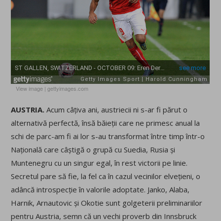
View image
|
gettyimages.com
AUSTRIA.
Acum câțiva ani, austriecii ni s-ar fi părut o
alternativă perfectă, însă băieții care ne primesc anual la
schi de parc-am fi ai lor s-au transformat între timp într-o
Națională care câștigă o grupă cu Suedia, Rusia și
Muntenegru cu un singur egal, în rest victorii pe linie.
Secretul pare să fie, la fel ca în cazul vecinilor elvețieni, o
adâncă introspecție în valorile adoptate. Janko, Alaba,
Harnik, Arnautovic și Okotie sunt golgeterii preliminariilor
pentru Austria, semn că un vechi proverb din Innsbruck