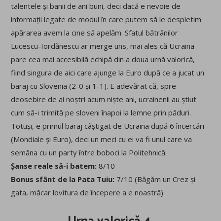
talentele și banii de ani buni, deci dacă e nevoie de
informații legate de modul în care putem să le despletim
apărarea avem la cine să apelăm. Sfatul bătrânilor
Lucescu-Iordănescu ar merge uns, mai ales că Ucraina
pare cea mai accesibilă echipă din a doua urnă valorică,
fiind singura de aici care ajunge la Euro după ce a jucat un
baraj cu Slovenia (2-0 și 1-1). E adevărat că, spre
deosebire de ai noștri acum niște ani, ucrainenii au știut
cum să-i trimită pe sloveni înapoi la lemne prin păduri.
Totuși, e primul baraj câștigat de Ucraina după 6 încercări
(Mondiale și Euro), deci un meci cu ei va fi unul care va
semăna cu un party între boboci la Politehnică.
Șanse reale să-i batem:
8/10
Bonus sfânt de la Pata Tuiu:
7/10 (Băgăm un Crez și
gata, măcar lovitura de începere a e noastră)