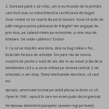
2. Durează până o să refac, am și eu încasări de la primării
care încă stau cu mâna întinsă la rectificarea de buget.
Doar vedeți ce se ceartă ăia pe la Guvern. Vouă vă arde de
pălit mingea peste pârleazul de frânghii? Am angajați de
prin Asia, pe salariul minim pe economie, și vine ziua de
lichidare. De unde-i plătesc? Exclus!
3. Ca să ne mișcăm anul ăsta, deși nu bag mâna-n foc,
încărcăm factura de achiziție. Îmi pare rău de istoria
voastră de peste o sută de ani, dar m-au sunat și ăia de la
Wimbledon că li s-a uscat trifoiul pe terenul central. E de
erbicidat, n-am timp. Țineți telefoanele deschise, vă caut
eu!
Apropo, americanii tocmai pe iarbă plecau la drum cu US
Open în 1881, epocă în care noi eram puțin dezorganizați.
Ne lipseau domnitorii pavajelor (aveam regi pe bune).