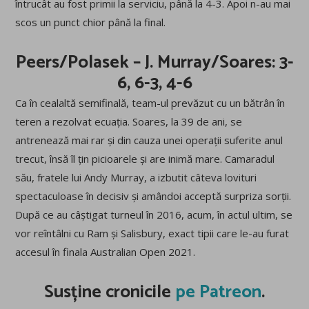
întrucât au fost primii la serviciu, până la 4-3. Apoi n-au mai
scos un punct chior până la final.
Peers/Polasek – J. Murray/Soares: 3-
6, 6-3, 4-6
Ca în cealaltă semifinală, team-ul prevăzut cu un bătrân în
teren a rezolvat ecuația. Soares, la 39 de ani, se
antrenează mai rar și din cauza unei operații suferite anul
trecut, însă îl țin picioarele și are inimă mare. Camaradul
său, fratele lui Andy Murray, a izbutit câteva lovituri
spectaculoase în decisiv și amândoi acceptă surpriza sorții.
După ce au câștigat turneul în 2016, acum, în actul ultim, se
vor reîntâlni cu Ram și Salisbury, exact tipii care le-au furat
accesul în finala Australian Open 2021.
Susține cronicile
pe Patreon
.