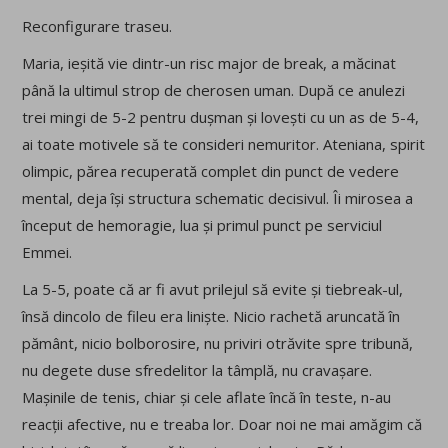
Reconfigurare traseu.
Maria, ieșită vie dintr-un risc major de break, a măcinat
până la ultimul strop de cherosen uman. După ce anulezi
trei mingi de 5-2 pentru dușman și lovești cu un as de 5-4,
ai toate motivele să te consideri nemuritor. Ateniana, spirit
olimpic, părea recuperată complet din punct de vedere
mental, deja își structura schematic decisivul. Îi mirosea a
început de hemoragie, lua și primul punct pe serviciul
Emmei.
La 5-5, poate că ar fi avut prilejul să evite și tiebreak-ul,
însă dincolo de fileu era liniște. Nicio rachetă aruncată în
pământ, nicio bolborosire, nu priviri otrăvite spre tribună,
nu degete duse sfredelitor la tâmplă, nu cravașare.
Mașinile de tenis, chiar și cele aflate încă în teste, n-au
reacții afective, nu e treaba lor. Doar noi ne mai amăgim că