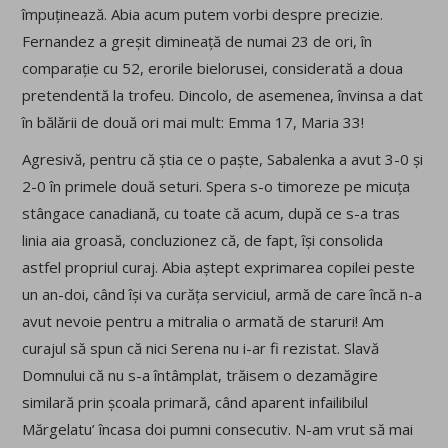
împuținează. Abia acum putem vorbi despre precizie.
Fernandez a greșit dimineață de numai 23 de ori, în
comparație cu 52, erorile bielorusei, considerată a doua
pretendentă la trofeu. Dincolo, de asemenea, învinsa a dat
în bălării de două ori mai mult: Emma 17, Maria 33!
Agresivă, pentru că știa ce o paște, Sabalenka a avut 3-0 și
2-0 în primele două seturi. Spera s-o timoreze pe micuța
stângace canadiană, cu toate că acum, după ce s-a tras
linia aia groasă, concluzionez că, de fapt, își consolida
astfel propriul curaj. Abia aștept exprimarea copilei peste
un an-doi, când își va curăța serviciul, armă de care încă n-a
avut nevoie pentru a mitralia o armată de staruri! Am
curajul să spun că nici Serena nu i-ar fi rezistat. Slavă
Domnului că nu s-a întâmplat, trăisem o dezamăgire
similară prin școala primară, când aparent infailibilul
Mărgelatu’ încasa doi pumni consecutiv. N-am vrut să mai