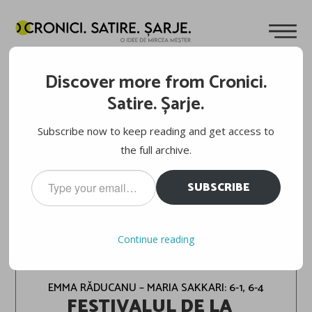
Discover more from Cronici.
Satire. Șarje.
Subscribe now to keep reading and get access to
the full archive.
Type
SUBSCRIBE
your
email…
TENIS: US OPEN, FAZA PE TUȘĂ.
Continue reading
SEMIFINALE FEMININE
EMMA RĂDUCANU – MARIA SAKKARI: 6-1, 6-4
FESTIVALUL DE LA