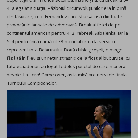
4, a egalat situația. Războiul circumvoluțiunilor era în plină
desfășurare, cu o Fernandez care știa să iasă din toate
provocările lansate de adversară. Break al fetei de pe
continentul american pentru 4-2, rebreak Sabalenka, iar la
5-4 pentru încă numărul 73 mondial urma la serviciu
reprezentanta Belarusului. Două duble greșeli, o minge
fâsâită în fileu și un retur strașnic de la ficat al buburuzei cu
tată ecuadorian au legat fedeleș punctul de care mai era
nevoie. La zero! Game over, asta mică are nervi de finala
Turneului Campioanelor.