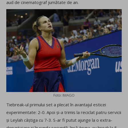
aud de cinematograf jumătate de an.
Foto: IMAGO
Tiebreak-ul primului set a plecat în avantajul esticei
experimentate: 2-0. Apoi și-a trimis la reciclat patru servicii
și Leylah câștiga cu 7-3. S-ar fi putut ajunge la o extra-
departajare și în runda secundă, însă Aryna, cu break la 5-