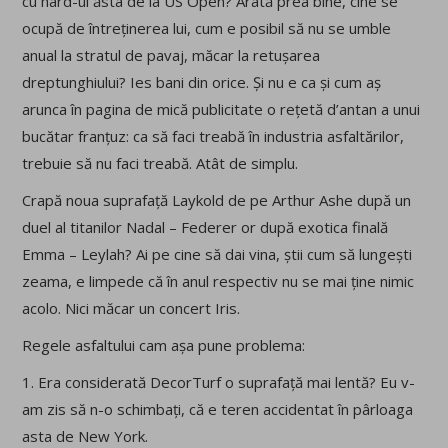
cu hard-ul ăsta de la US Open? Arată prea bine, cine se
ocupă de întreținerea lui, cum e posibil să nu se umble
anual la stratul de pavaj, măcar la retușarea
dreptunghiului? Ies bani din orice. Și nu e ca și cum aș
arunca în pagina de mică publicitate o rețetă d’antan a unui
bucătar franțuz: ca să faci treabă în industria asfaltărilor,
trebuie să nu faci treabă. Atât de simplu.
Crapă noua suprafață Laykold de pe Arthur Ashe după un
duel al titanilor Nadal – Federer or după exotica finală
Emma – Leylah? Ai pe cine să dai vina, știi cum să lungești
zeama, e limpede că în anul respectiv nu se mai ține nimic
acolo. Nici măcar un concert Iris.
Regele asfaltului cam așa pune problema:
1. Era considerată DecorTurf o suprafață mai lentă? Eu v-
am zis să n-o schimbați, că e teren accidentat în pârloaga
asta de New York.