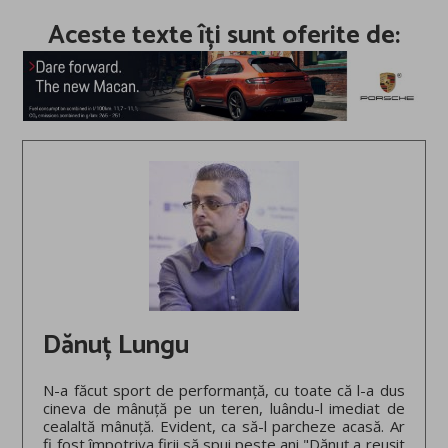
Aceste texte îți sunt oferite de:
Dănuț Lungu
N-a făcut sport de performanță, cu toate că l-a dus
cineva de mânuță pe un teren, luându-l imediat de
cealaltă mânuță. Evident, ca să-l parcheze acasă. Ar
fi fost împotriva firii să spui peste ani "Dănuț a reușit