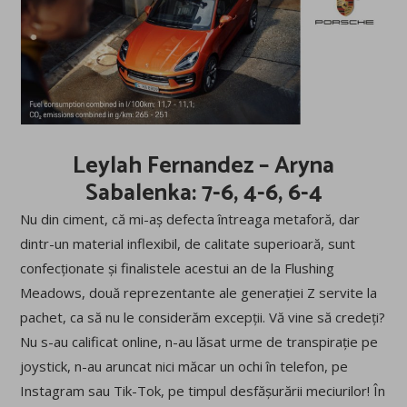
Leylah Fernandez – Aryna
Sabalenka: 7-6, 4-6, 6-4
Nu din ciment, că mi-aș defecta întreaga metaforă, dar
dintr-un material inflexibil, de calitate superioară, sunt
confecționate și finalistele acestui an de la Flushing
Meadows, două reprezentante ale generației Z servite la
pachet, ca să nu le considerăm excepții. Vă vine să credeți?
Nu s-au calificat online, n-au lăsat urme de transpirație pe
joystick, n-au aruncat nici măcar un ochi în telefon, pe
Instagram sau Tik-Tok, pe timpul desfășurării meciurilor! În