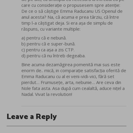
care cu considerație o propusesem spre atenție:
De ce o să câștige Emma Raducanu US Openul de
anul acesta? Na, că acuma e prea târziu, că între
timp l-a câștigat deja. Si era așa de simplu de
răspuns, cu variante multiple:
a) pentru că e nebună.
b) pentru că e super-bună.
c) pentru ca așa a zis CTP.
d) pentru că nu întreb degeaba.
Bine acuma dezamăgirea pomenită mai sus este
enorm de.. mică, in comparație satisfacția oferită de
Emma Raducanu cu al ei veni-vidi-vici, fără set
pierdut… Frumusețe, arta, nebunie… Are ceva din
Nole fata asta. Asa după cum cealaltă, aduce nițel a
Nadal. Vivat la revolution!
Leave a Reply