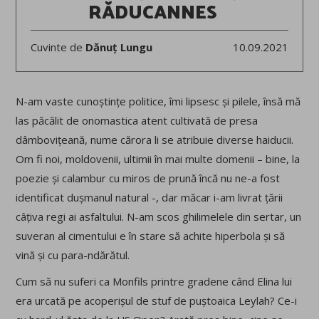
RĂDUCANNES
Cuvinte de
Dănuț Lungu
10.09.2021
N-am vaste cunoștințe politice, îmi lipsesc și pilele, însă mă
las păcălit de onomastica atent cultivată de presa
dâmbovițeană, nume cărora li se atribuie diverse haiducii.
Om fi noi, moldovenii, ultimii în mai multe domenii – bine, la
poezie și calambur cu miros de prună încă nu ne-a fost
identificat dușmanul natural -, dar măcar i-am livrat țării
câțiva regi ai asfaltului. N-am scos ghilimelele din sertar, un
suveran al cimentului e în stare să achite hiperbola și să
vină și cu para-ndărătul.
Cum să nu suferi ca Monfils printre gradene când Elina lui
era urcată pe acoperișul de stuf de puștoaica Leylah? Ce-i