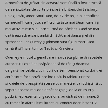
Atmosfera de grătar din această semifinală a fost stricată
de seriozitatea de curte princiară a britanicului Salisbury.
Colegul său, americanul Ram, de 37 de ani, s-a identificat
cu mediul în care juca: se încruntă ăsta mai tânăr, care-i și
mai activ, elimin și eu orice urmă de zâmbet. Când se mai
dințăreau adversarii, ambii din SUA, mai dansa și el din
sprâncene. Iar Querry și Johnson sunt figuri mari, i-am
urmărit și în sferturi, cu Tecău și Krawietz.
Querrey e mucalit, genul care împroașcă glume din spatele
autocarului ca să se prăpădească de râs și doamna
dirigintă, iar celălalt, cu mutră de șerif pensionat cu doi-trei
ani înainte, face priză, are locul său în tablou. Printre
șiroaiele de transpirații șterse cu mânecile, ca fochiștii, și cu
șepcile scoase mai des decât angajații de la drumuri și
poduri, reprezentanții gazdelor s-au distrat de minune. Și
au rămas în afara ultimului act: au condus doar în setul 2,