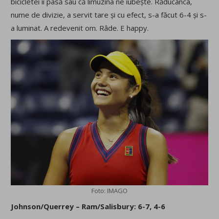
bicicletei îi pasă sau că limuzina ne iubește. Răducanca,
nume de divizie, a servit tare și cu efect, s-a făcut 6-4 și s-
a luminat. A redevenit om. Râde. E happy.
Foto: IMAGO
Johnson/Querrey – Ram/Salisbury: 6-7, 4-6