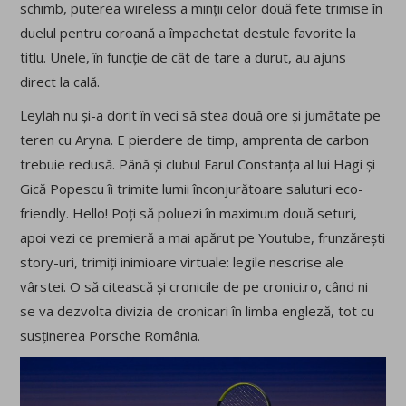
schimb, puterea wireless a minții celor două fete trimise în
duelul pentru coroană a împachetat destule favorite la
titlu. Unele, în funcție de cât de tare a durut, au ajuns
direct la cală.
Leylah nu și-a dorit în veci să stea două ore și jumătate pe
teren cu Aryna. E pierdere de timp, amprenta de carbon
trebuie redusă. Până și clubul Farul Constanța al lui Hagi și
Gică Popescu îi trimite lumii înconjurătoare saluturi eco-
friendly. Hello! Poți să poluezi în maximum două seturi,
apoi vezi ce premieră a mai apărut pe Youtube, frunzărești
story-uri, trimiți inimioare virtuale: legile nescrise ale
vârstei. O să citească și cronicile de pe cronici.ro, când ni
se va dezvolta divizia de cronicari în limba engleză, tot cu
susținerea Porsche România.