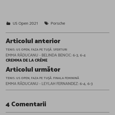
US Open 2021
Porsche
Post
Articolul anterior
navigation
TENIS: US OPEN, FAZA PE TUȘĂ. SFERTURI
EMMA RĂDUCANU - BELINDA BENCIC: 6-3, 6-4
CREMMA DE LA CRÈME
Articolul următor
TENIS: US OPEN, FAZA PE TUȘĂ. FINALA FEMININĂ
EMMA RĂDUCANU - LEYLAH FERNANDEZ: 6-4, 6-3
4 Comentarii