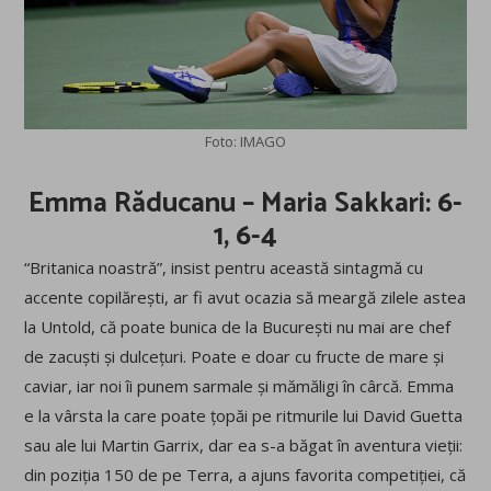
Foto: IMAGO
Emma Răducanu – Maria Sakkari: 6-
1, 6-4
“Britanica noastră”, insist pentru această sintagmă cu
accente copilărești, ar fi avut ocazia să meargă zilele astea
la Untold, că poate bunica de la București nu mai are chef
de zacuști și dulcețuri. Poate e doar cu fructe de mare și
caviar, iar noi îi punem sarmale și mămăligi în cârcă. Emma
e la vârsta la care poate țopăi pe ritmurile lui David Guetta
sau ale lui Martin Garrix, dar ea s-a băgat în aventura vieții:
din poziția 150 de pe Terra, a ajuns favorita competiției, că