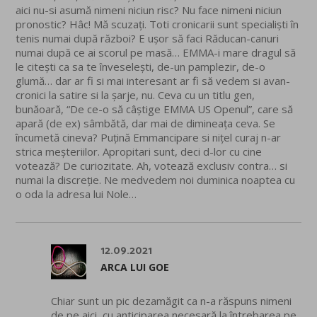
aici nu-si asumă nimeni niciun risc? Nu face nimeni niciun
pronostic? Hâc! Mă scuzați. Toti cronicarii sunt specialiști în
tenis numai după război? E ușor să faci Răducan-canuri
numai după ce ai scorul pe masă… EMMA-i mare dragul să
le citești ca sa te înveselești, de-un pamplezir, de-o
glumă… dar ar fi si mai interesant ar fi să vedem si avan-
cronici la satire si la șarje, nu. Ceva cu un titlu gen,
bunăoară, “De ce-o să câștige EMMA US Openul”, care să
apară (de ex) sâmbătă, dar mai de dimineața ceva. Se
încumetă cineva? Puțină Emmancipare si nițel curaj n-ar
strica meșteriilor. Apropitari sunt, deci d-lor cu cine
votează? De curiozitate. Ah, votează exclusiv contra… si
numai la discreție. Ne medvedem noi duminica noaptea cu
o oda la adresa lui Nole…
12.09.2021
ARCA LUI GOE
Chiar sunt un pic dezamăgit ca n-a răspuns nimeni
de pe aici, cu anticiparea necesară la întrebarea pe