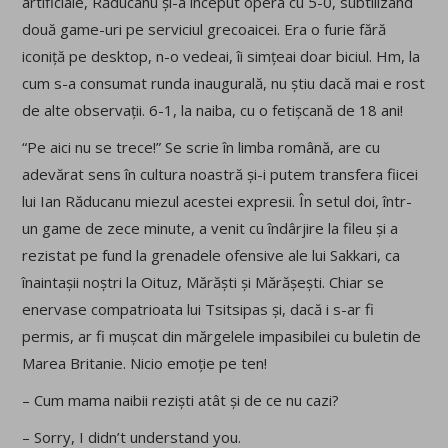
artificiale, Răducanu și-a început opera cu 5-0, subtilizând
două game-uri pe serviciul grecoaicei. Era o furie fără
iconiță pe desktop, n-o vedeai, îi simțeai doar biciul. Hm, la
cum s-a consumat runda inaugurală, nu știu dacă mai e rost
de alte observații. 6-1, la naiba, cu o fetișcană de 18 ani!
“Pe aici nu se trece!” Se scrie în limba română, are cu
adevărat sens în cultura noastră și-i putem transfera fiicei
lui Ian Răducanu miezul acestei expresii. În setul doi, într-
un game de zece minute, a venit cu îndârjire la fileu și a
rezistat pe fund la grenadele ofensive ale lui Sakkari, ca
înaintașii noștri la Oituz, Mărăști și Mărășești. Chiar se
enervase compatrioata lui Tsitsipas și, dacă i s-ar fi
permis, ar fi mușcat din mărgelele impasibilei cu buletin de
Marea Britanie. Nicio emoție pe ten!
– Cum mama naibii reziști atât și de ce nu cazi?
– Sorry, I didn’t understand you.