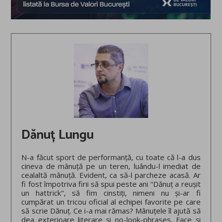
Dănuț Lungu
N-a făcut sport de performanță, cu toate că l-a dus
cineva de mânuță pe un teren, luându-l imediat de
cealaltă mânuță. Evident, ca să-l parcheze acasă. Ar
fi fost împotriva firii să spui peste ani "Dănuț a reușit
un hattrick", să fim cinstiți, nimeni nu și-ar fi
cumpărat un tricou oficial al echipei favorite pe care
să scrie Dănuț. Ce i-a mai rămas? Mânuțele îl ajută să
dea exterioare literare și no-look-phrases. Face și