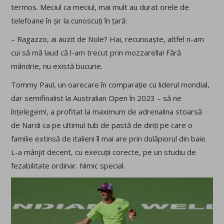
termos. Meciul ca meciul, mai mult au durat orele de
telefoane în șir la cunoscuți în țară:
– Ragazzo, ai auzit de Nole? Hai, recunoaște, altfel n-am
cui să mă laud că l-am trecut prin mozzarella! Fără
mândrie, nu există bucurie.
Tommy Paul, un oarecare în comparație cu liderul mondial,
dar semifinalist la Australian Open în 2023 – să ne
înțelegem!, a profitat la maximum de adrenalina stoarsă
de Nardi ca pe ultimul tub de pastă de dinți pe care o
familie extinsă de italieni îl mai are prin dulăpiorul din baie.
L-a mânjit decent, cu execuții corecte, pe un studiu de
fezabilitate ordinar. Nimic special.