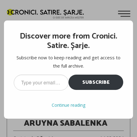
Discover more from Cronici.
Satire. Șarje.
Subscribe now to keep reading and get access to
the full archive.
Type
SUBSCRIBE
your
email…
INDIAN WELLS 2024
Continue reading
EMMA NAVARRO – ARYNA SABALENKA 6-3, 3-6, 6-2
ARUYNA SABALENKA