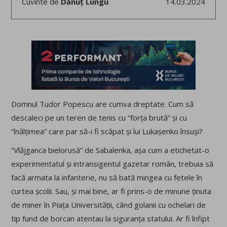
Cuvinte de
Dănuț Lungu
14.03.2024
Domnul Tudor Popescu are cumva dreptate. Cum să
descaleci pe un teren de tenis cu “forța brută” și cu
“înălțimea” care par să-i fi scăpat și lui Lukașenko însuși?
“Vlăjganca bielorusă” de Sabalenka, așa cum a etichetat-o
experimentatul și intransigentul gazetar român, trebuia să
facă armata la infanterie, nu să bată mingea cu fetele în
curtea școlii. Sau, și mai bine, ar fi prins-o de minune ținuta
de miner în Piața Universității, când golanii cu ochelari de
tip fund de borcan atentau la siguranța statului. Ar fi înfipt