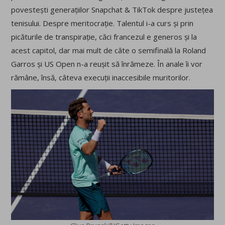
povestești generațiilor Snapchat & TikTok despre justețea
tenisului. Despre meritocrație. Talentul i-a curs și prin
picăturile de transpirație, căci francezul e generos și la
acest capitol, dar mai mult de câte o semifinală la Roland
Garros și US Open n-a reușit să înrămeze. În anale îi vor
rămâne, însă, câteva execuții inaccesibile muritorilor.