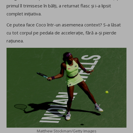
primul îl trimisese în bălți, a returnat flasc și i-a lipsit
complet inițiativa.
Ce putea face Coco într-un asemenea context? S-a lăsat
cu tot corpul pe pedala de accelerație, fără a-și pierde
rațiunea.
Matthew Stockman/Getty Images