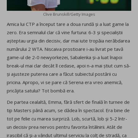
Clive Brunskill/Getty Images
Amica lui CTP a început tare a doua rundă și a luat game la
zero. Era semnalul clar că vine furtuna: 6-3 și specialiștii
așteptau urgia din decisiv, dar mai iute tropăia nerăbdarea
numărului 2 WTA. Niscaiva prostioare i-au livrat pe tavă
game-ul de 2-0 newyorkezei, Sabalenka și-a luat înapoi
break-ul mai clar decât îl cedase, apoi n-a mai știut cum să-
și ajusteze puterea care a făcut subiectul postării cu
pricina. Apropo, vi se pare că Serena era vreo anemică,
pricăjita satului? Tot bombă era.
De partea cealaltă, Emma, fără sfert de finală în turnee de
tip Masters până acum, se dădea în spectacol. Era bine de
tot pe felie cu marea surpriză. Lob, scurtă, lob și 5-2 într-
un decisiv prea nervos pentru favorita întâlnirii. Atât de
irascibil că și-a vândut ultimul serviciu la colț de stradă, ca