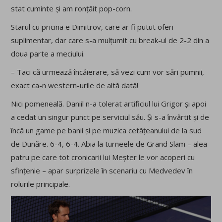
stat cuminte și am ronțăit pop-corn.
Starul cu pricina e Dimitrov, care ar fi putut oferi
suplimentar, dar care s-a mulțumit cu break-ul de 2-2 din a
doua parte a meciului.
– Taci că urmează încăierare, să vezi cum vor sări pumnii,
exact ca-n western-urile de altă dată!
Nici pomeneală. Daniil n-a tolerat artificiul lui Grigor și apoi
a cedat un singur punct pe serviciul său. Și s-a învârtit și de
încă un game pe banii și pe muzica cetățeanului de la sud
de Dunăre. 6-4, 6-4. Abia la turneele de Grand Slam – alea
patru pe care tot cronicarii lui Meșter le vor acoperi cu
sfințenie – apar surprizele în scenariu cu Medvedev în
rolurile principale.