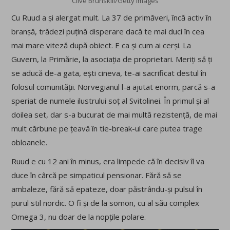
Clive Brunskill/Getty Images
Cu Ruud a și alergat mult. La 37 de primăveri, încă activ în
branșă, trădezi puțină disperare dacă te mai duci în cea
mai mare viteză după obiect. E ca și cum ai cerși. La
Guvern, la Primărie, la asociația de proprietari. Meriți să ți
se aducă de-a gata, ești cineva, te-ai sacrificat destul în
folosul comunității. Norvegianul l-a ajutat enorm, parcă s-a
speriat de numele ilustrului soț al Svitolinei. În primul și al
doilea set, dar s-a bucurat de mai multă rezistență, de mai
mult cărbune pe țeavă în tie-break-ul care putea trage
obloanele.
Ruud e cu 12 ani în minus, era limpede că în decisiv îl va
duce în cârcă pe simpaticul pensionar. Fără să se
ambaleze, fără să epateze, doar păstrându-și pulsul în
purul stil nordic. O fi și de la somon, cu al său complex
Omega 3, nu doar de la nopțile polare.