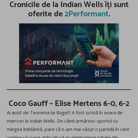
Cronicile de la Indian Wells îți sunt
oferite de
2Performant
.
Coco Gauff – Elise Mertens 6-0, 6-2
Ai auzit de Teorema lui Bagel? A fost scrisă în seara de
miercuri la Indian Wells. De când urmăresc sportul cu
mingea îmblănită, pare că n-am mai văzut o partidă în care
victima să joace atât cât să nu deblocheze tabela din