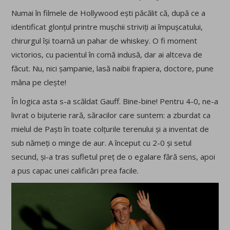
Numai în filmele de Hollywood ești păcălit că, după ce a
identificat glonțul printre mușchii striviți ai împușcatului,
chirurgul își toarnă un pahar de whiskey. O fi moment
victorios, cu pacientul în comă indusă, dar ai altceva de
făcut. Nu, nici șampanie, lasă naibii frapiera, doctore, pune
mâna pe clește!
În logica asta s-a scăldat Gauff. Bine-bine! Pentru 4-0, ne-a
livrat o bijuterie rară, săracilor care suntem: a zburdat ca
mielul de Paști în toate colțurile terenului și a inventat de
sub nămeți o minge de aur. A început cu 2-0 și setul
secund, și-a tras sufletul preț de o egalare fără sens, apoi
a pus capac unei calificări prea facile.