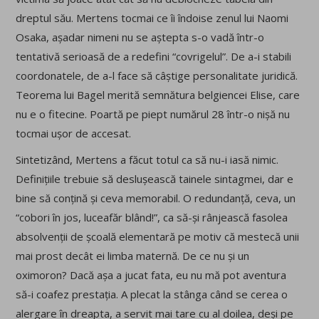
dreptul său. Mertens tocmai ce îi îndoise zenul lui Naomi
Osaka, așadar nimeni nu se aștepta s-o vadă într-o
tentativă serioasă de a redefini “covrigelul”. De a-i stabili
coordonatele, de a-l face să câștige personalitate juridică.
Teorema lui Bagel merită semnătura belgiencei Elise, care
nu e o fitecine. Poartă pe piept numărul 28 într-o nișă nu
tocmai ușor de accesat.
Sintetizând, Mertens a făcut totul ca să nu-i iasă nimic.
Definițiile trebuie să deslușească tainele sintagmei, dar e
bine să conțină și ceva memorabil. O redundanță, ceva, un
“cobori în jos, luceafăr blând!”, ca să-și rânjească fasolea
absolvenții de școală elementară pe motiv că mestecă unii
mai prost decât ei limba maternă. De ce nu și un
oximoron? Dacă așa a jucat fata, eu nu mă pot aventura
să-i coafez prestația. A plecat la stânga când se cerea o
alergare în dreapta, a servit mai tare cu al doilea, deși pe