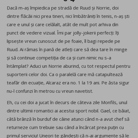
Dacă m-aș împiedica pe stradă de Ruud și Norrie, doi
dintre flăcăii nici prea tineri, nici îmbătrâniți în tenis, n-aș ști
care e unul și care celălalt, atât de mult pot arhiva din
punct de vedere vizual. Îmi par jolly-jokerii perfecți: îți
lipsește vreun cunoscut de pe foaie, îl bagi repede pe
Ruud. Ai rămas în pană de atleți care să dea tare în minge
și să continue competiția de ca și cum nimic nu s-a
întâmplat? Aduci un Norrie aburind, cu tot respectul pentru
suporterii celor doi. Ca o paralelă care mă catapultează
teafăr din ecuație, Alcaraz era no. 1 la 19 ani. Pe ăsta sigur
nu-l confunzi în metrou cu vreun navetist.
Eh, cu cei doi a jucat în decurs de câteva zile Monfils, unul
dintre ultimii romantici ai acestui sport nobil. Gael, ce băiat,
câtă brânză în burduf de câine atunci când n-a avut chef să
returneze cum trebuie sau când a încărcat prea puțin cu
primul serviciu! Uneori te gândești că n-ai argumente să le