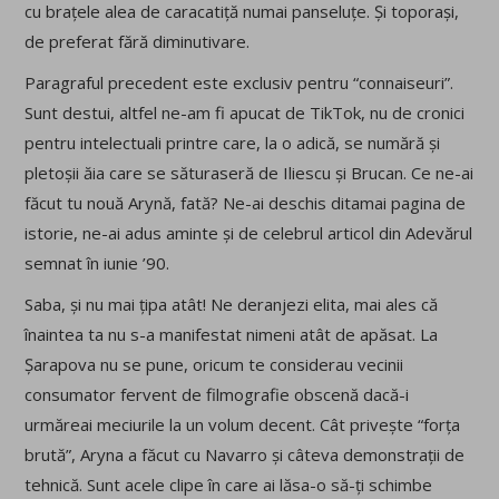
cu brațele alea de caracatiță numai panseluțe. Și toporași,
de preferat fără diminutivare.
Paragraful precedent este exclusiv pentru “connaiseuri”.
Sunt destui, altfel ne-am fi apucat de TikTok, nu de cronici
pentru intelectuali printre care, la o adică, se numără și
pletoșii ăia care se săturaseră de Iliescu și Brucan. Ce ne-ai
făcut tu nouă Arynă, fată? Ne-ai deschis ditamai pagina de
istorie, ne-ai adus aminte și de celebrul articol din Adevărul
semnat în iunie ’90.
Saba, și nu mai țipa atât! Ne deranjezi elita, mai ales că
înaintea ta nu s-a manifestat nimeni atât de apăsat. La
Șarapova nu se pune, oricum te considerau vecinii
consumator fervent de filmografie obscenă dacă-i
urmăreai meciurile la un volum decent. Cât privește “forța
brută”, Aryna a făcut cu Navarro și câteva demonstrații de
tehnică. Sunt acele clipe în care ai lăsa-o să-ți schimbe