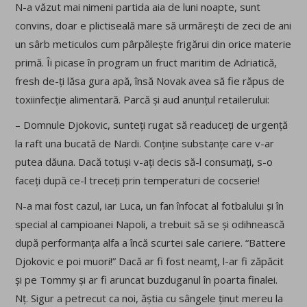
N-a văzut mai nimeni partida aia de luni noapte, sunt
convins, doar e plictiseală mare să urmărești de zeci de ani
un sârb meticulos cum pârpălește frigărui din orice materie
primă. Îi picase în program un fruct maritim de Adriatică,
fresh de-ți lăsa gura apă, însă Novak avea să fie răpus de
toxiinfecție alimentară. Parcă și aud anunțul retailerului:
– Domnule Djokovic, sunteți rugat să readuceți de urgență
la raft una bucată de Nardi. Conține substanțe care v-ar
putea dăuna. Dacă totuși v-ați decis să-l consumați, s-o
faceți după ce-l treceți prin temperaturi de cocserie!
N-a mai fost cazul, iar Luca, un fan înfocat al fotbalului și în
special al campioanei Napoli, a trebuit să se și odihnească
după performanța alfa a încă scurtei sale cariere. “Battere
Djokovic e poi muori!” Dacă ar fi fost neamț, l-ar fi zăpăcit
și pe Tommy și ar fi aruncat buzduganul în poarta finalei.
Nț. Sigur a petrecut ca noi, ăștia cu sângele ținut mereu la