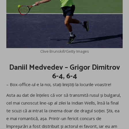
Clive Brunskill/Getty Images
Daniil Medvedev – Grigor Dimitrov
6-4, 6-4
– Box-office-ul e la noi, stați liniștiți la locurile voastre!
Asta au dat de înțeles că vor să transmită rusul și bulgarul,
cel mai cunoscut line-up al zilei la Indian Wells, însă la final
te scuzi că ai intrat la cinema doar de dragul soției. Știi, ea
e mai romantică, așa. Printr-un fericit concurs de
împrejurări a fost distribuit și actorul ei favorit, iar eu am